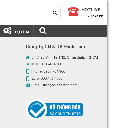
HOTLINE:
0907 764 966
TRỢ LÝ AI
Công Ty CN & DV Hành Tinh
54 Châu Vĩnh Tế, P12, Q.Tân Bình, TP.HCM
MST: 0305970700
Phone:
0907 764 966
Zalo:
0907 764 966
E-mail:
info@dienhathe.com