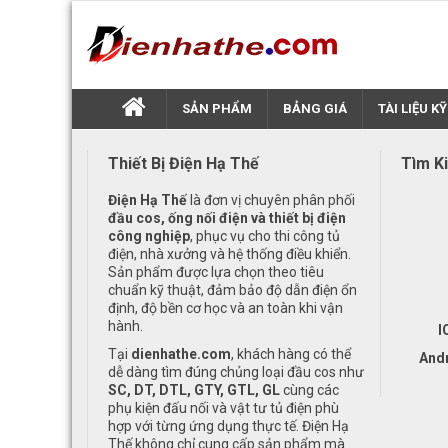
SẢN PHẨM
BẢNG GIÁ
TÀI LIỆU K
Thiết Bị Điện Hạ Thế
Tìm K
Điện Hạ Thế
là đơn vị chuyên phân phối
đầu cos, ống nối điện và thiết bị điện
công nghiệp
, phục vụ cho thi công tủ
điện, nhà xưởng và hệ thống điều khiển.
Sản phẩm được lựa chọn theo tiêu
chuẩn kỹ thuật, đảm bảo độ dẫn điện ổn
định, độ bền cơ học và an toàn khi vận
hành.
I
Tại
dienhathe.com
, khách hàng có thể
And
dễ dàng tìm đúng chủng loại đầu cos như
SC, DT, DTL, GTY, GTL, GL
cùng các
phụ kiện đấu nối và vật tư tủ điện phù
hợp với từng ứng dụng thực tế. Điện Hạ
Thế không chỉ cung cấp sản phẩm mà