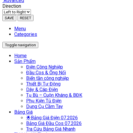
Advanced
Direction
SAVE
RESET
Menu
Categories
Toggle navigation
Home
Sản Phẩm
Điện Công Nghiệp
Đầu Cos & Ống Nối
Biến tần công nghiệp
Thiết Bị Tự Động
Dây & Cáp Điện
Tụ Bù – Cuộn Kháng & BĐK
Phụ Kiện Tủ Điện
Dụng Cụ Cầm Tay
Bảng Giá
🌟Bảng Giá Điện 07.2026
Bảng Giá Đầu Cos 07.2026
Tra Cứu Bảng Giá Nhanh