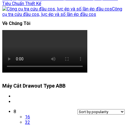
Tiêu Chuẩn Thiết Kế
Công
cụ tra cứu đầu cos, lực ép và số lần ép đầu cos
Về Chúng Tôi
Máy Cắt Drawout Type ABB
8
16
32