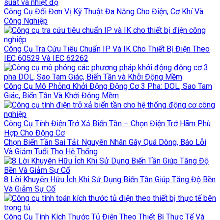
Công Cụ Đổi Đơn Vị Kỹ Thuật Đa Năng Cho Điện, Cơ Khí Và
Công Nghiệp
Công Cụ Tra Cứu Tiêu Chuẩn IP Và IK Cho Thiết Bị Điện Theo
IEC 60529 Và IEC 62262
Công Cụ Mô Phỏng Khởi Động Động Cơ 3 Pha: DOL, Sao Tam
Giác, Biến Tần Và Khởi Động Mềm
Công Cụ Tính Điện Trở Xả Biến Tần – Chọn Điện Trở Hãm Phù
Hợp Cho Động Cơ
Chọn Biến Tần Sai Tải: Nguyên Nhân Gây Quá Dòng, Báo Lỗi
Và Giảm Tuổi Thọ Hệ Thống
8 Lời Khuyên Hữu Ích Khi Sử Dụng Biến Tần Giúp Tăng Độ Bền
Và Giảm Sự Cố
Công Cụ Tính Kích Thước Tủ Điện Theo Thiết Bị Thực Tế Và