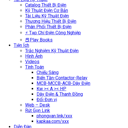
Catalog Thiết Bị Điện
Kỹ Thuật Điện Cơ Bản
Tài Liệu Kỹ Thuật Điện
Thương Hiệu Thiết Bị Điện
Phân Phối Thiết Bị Điện
⚡ Tạp Chí Điện Công Nghiệp
📕Play Books
Tiện Ích
Trắc Nghiệm Kỹ Thuật Điện
Hình Ảnh
Videos
Tính Toán
Chiếu Sáng
Biến Tần-Contactor-Relay
MCB-MCCB-ACB-Dây Điện
Kw >< A >< HP
Dây Điện & Thanh Đồng
Đổi Đơn vị
Web – Desk
Rút Gọn Link
phongvan.link/xxx
kapkaa.com/xxx
Diễn Đàn