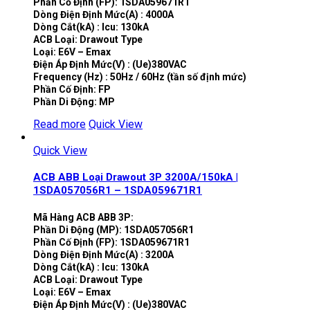
Phần Cố Định (FP): 1SDA059671R1
Dòng Điện Định Mức(A) : 4000A
Dòng Cắt(kA) : Icu: 130kA
ACB Loại: Drawout Type
Loại: E6V – Emax
Điện Áp Định Mức(V) : (Ue)380VAC
Frequency (Hz) : 50Hz / 60Hz (tần số định mức)
Phần Cố Định: FP
Phần Di Động: MP
Read more
Quick View
Quick View
ACB ABB Loại Drawout 3P 3200A/150kA |
1SDA057056R1 – 1SDA059671R1
Mã Hàng ACB ABB 3P:
Phần Di Động (MP): 1SDA057056R1
Phần Cố Định (FP): 1SDA059671R1
Dòng Điện Định Mức(A) : 3200A
Dòng Cắt(kA) : Icu: 130kA
ACB Loại: Drawout Type
Loại: E6V – Emax
Điện Áp Định Mức(V) : (Ue)380VAC