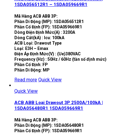
1SDA056512R1 – 1SDA059669R1
Mã Hàng ACB ABB 3P:
Phần Di Động (MP): 1SDA056512R1
Phần Cố Định (FP): 1SDA059669R1
Dòng Điện Định Mức(A) : 3200A
Dòng Cắt(kA) : Icu: 100kA
ACB Loại: Drawout Type
Loại: E3H – Emax
Điện Áp Định Mức(V) : (Ue)380VAC
Frequency (Hz) : 50Hz / 60Hz (tần số định mức)
Phần Cố Định: FP
Phần Di Động: MP
Read more
Quick View
Quick View
ACB ABB Loại Drawout 3P 2500A/100kA |
1SDA056480R1 1SDA059669R1
Mã Hàng ACB ABB 3P:
Phần Di Động (MP): 1SDA056480R1
Phần Cố Định (FP): 1SDA059669R1