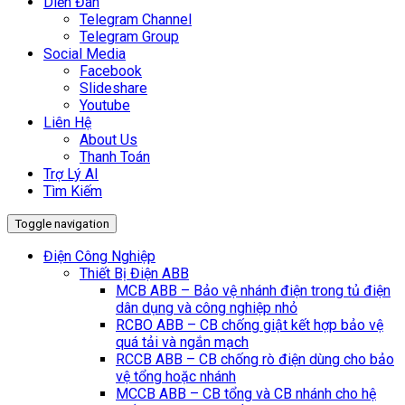
Diễn Đàn
Telegram Channel
Telegram Group
Social Media
Facebook
Slideshare
Youtube
Liên Hệ
About Us
Thanh Toán
Trợ Lý AI
Tìm Kiếm
Toggle navigation
Điện Công Nghiệp
Thiết Bị Điện ABB
MCB ABB – Bảo vệ nhánh điện trong tủ điện
dân dụng và công nghiệp nhỏ
RCBO ABB – CB chống giật kết hợp bảo vệ
quá tải và ngắn mạch
RCCB ABB – CB chống rò điện dùng cho bảo
vệ tổng hoặc nhánh
MCCB ABB – CB tổng và CB nhánh cho hệ