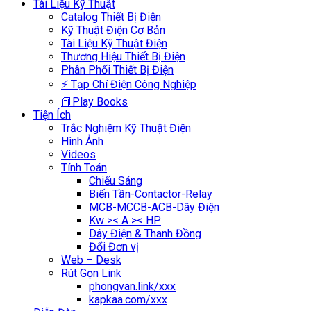
Tài Liệu Kỹ Thuật
Catalog Thiết Bị Điện
Kỹ Thuật Điện Cơ Bản
Tài Liệu Kỹ Thuật Điện
Thương Hiệu Thiết Bị Điện
Phân Phối Thiết Bị Điện
⚡ Tạp Chí Điện Công Nghiệp
📕Play Books
Tiện Ích
Trắc Nghiệm Kỹ Thuật Điện
Hình Ảnh
Videos
Tính Toán
Chiếu Sáng
Biến Tần-Contactor-Relay
MCB-MCCB-ACB-Dây Điện
Kw >< A >< HP
Dây Điện & Thanh Đồng
Đổi Đơn vị
Web – Desk
Rút Gọn Link
phongvan.link/xxx
kapkaa.com/xxx