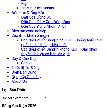
Fuji
Thiết bị điện Shihlin
Đầu Cos & Ống Nối
Đầu Cos Đồng SC
Đầu Cos DT – Cos Đồng Đúc
Đầu Cos Đồng Nhôm DTL1
Biến tần công nghiệp
Cáp điều khiển Sangjin
Cáp điều khiển Sangjin có lưới – Chống nhiễu hiệu
quả cho hệ thống điều khiển
Cáp điều khiển Sangjin không lưới – Giải pháp
truyền tín hiệu cơ bản, ổn định
Dây & Cáp Điện
Cadivi
Thiết Bị Tự Động
Điện Dân Dụng
Dụng Cụ Cầm Tay
About Us
Lọc Sản Phẩm
Bảng Giá Điện 2026