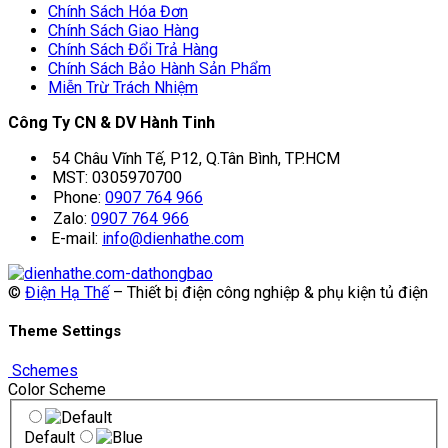
Chính Sách Hóa Đơn
Chính Sách Giao Hàng
Chính Sách Đổi Trả Hàng
Chính Sách Bảo Hành Sản Phẩm
Miễn Trừ Trách Nhiệm
Công Ty CN & DV Hành Tinh
54 Châu Vĩnh Tế, P12, Q.Tân Bình, TP.HCM
MST: 0305970700
Phone:
0907 764 966
Zalo:
0907 764 966
E-mail:
info@dienhathe.com
©
Điện Hạ Thế
– Thiết bị điện công nghiệp & phụ kiện tủ điện
Theme Settings
Schemes
Color Scheme
Default