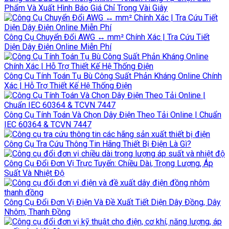
Phẩm Và Xuất Hình Báo Giá Chỉ Trong Vài Giây
Công Cụ Chuyển Đổi AWG ↔ mm² Chính Xác | Tra Cứu Tiết
Diện Dây Điện Online Miễn Phí
Công Cụ Tính Toán Tụ Bù Công Suất Phản Kháng Online Chính
Xác | Hỗ Trợ Thiết Kế Hệ Thống Điện
Công Cụ Tính Toán Và Chọn Dây Điện Theo Tải Online | Chuẩn
IEC 60364 & TCVN 7447
Công Cụ Tra Cứu Thông Tin Hãng Thiết Bị Điện Là Gì?
Công Cụ Đổi Đơn Vị Trực Tuyến: Chiều Dài, Trọng Lượng, Áp
Suất Và Nhiệt Độ
Công Cụ Đổi Đơn Vị Điện Và Đề Xuất Tiết Diện Dây Đồng, Dây
Nhôm, Thanh Đồng