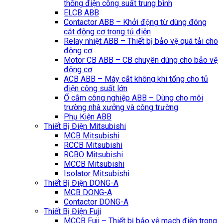
thống điện công suất trung bình
ELCB ABB
Contactor ABB – Khởi động từ dùng đóng
cắt động cơ trong tủ điện
Relay nhiệt ABB – Thiết bị bảo vệ quá tải cho
động cơ
Motor CB ABB – CB chuyên dùng cho bảo vệ
động cơ
ACB ABB – Máy cắt không khi tổng cho tủ
điện công suất lớn
Ổ cắm công nghiệp ABB – Dùng cho môi
trường nhà xưởng và công trường
Phụ Kiện ABB
Thiết Bị Điện Mitsubishi
MCB Mitsubishi
RCCB Mitsubishi
RCBO Mitsubishi
MCCB Mitsubishi
Isolator Mitsubishi
Thiết Bị Điện DONG-A
MCB DONG-A
Contactor DONG-A
Thiết Bị Điện Fuji
MCCB Fuji – Thiết bị bảo vệ mạch điện trong