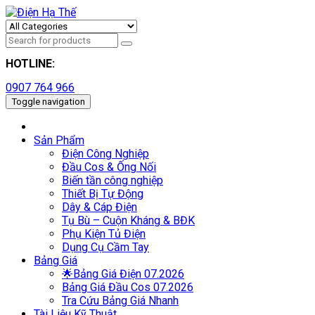
HOTLINE:
0907 764 966
Toggle navigation
Sản Phẩm
Điện Công Nghiệp
Đầu Cos & Ống Nối
Biến tần công nghiệp
Thiết Bị Tự Động
Dây & Cáp Điện
Tụ Bù – Cuộn Kháng & BĐK
Phụ Kiện Tủ Điện
Dụng Cụ Cầm Tay
Bảng Giá
🌟Bảng Giá Điện 07.2026
Bảng Giá Đầu Cos 07.2026
Tra Cứu Bảng Giá Nhanh
Tài Liệu Kỹ Thuật