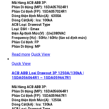
Mã Hàng ACB ABB 3P:
Phần Di Động (MP): 1SDA057024R1
Phần Cố Định (FP): 1SDA057024R1
Dòng Điện Định Mức(A) : 6300A
Dòng Cắt(kA) : Icu: 100kA
ACB Loại: Drawout Type
Loại: E6H – Emax
Điện Áp Định Mức(V) : (Ue)380VAC
Frequency (Hz) : 50Hz / 60Hz (tần số định mức)
Phần Cố Định: FP
Phần Di Động: MP
Read more
Quick View
Quick View
ACB ABB Loại Drawout 3P 1250A/130kA |
1SDA056064R1 – 1SDA059667R1
Mã Hàng ACB ABB 3P:
Phần Di Động (MP): 1SDA056064R1
Phần Cố Định (FP): 1SDA059667R1
Dòng Điện Định Mức(A) : 1250A
Dòng Cắt(kA) : Icu: 130kA
ACB Loại: Drawout Type