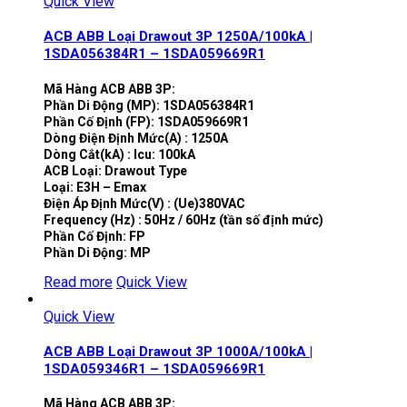
Quick View
ACB ABB Loại Drawout 3P 1250A/100kA |
1SDA056384R1 – 1SDA059669R1
Mã Hàng ACB ABB 3P:
Phần Di Động (MP): 1SDA056384R1
Phần Cố Định (FP): 1SDA059669R1
Dòng Điện Định Mức(A) : 1250A
Dòng Cắt(kA) : Icu: 100kA
ACB Loại: Drawout Type
Loại: E3H – Emax
Điện Áp Định Mức(V) : (Ue)380VAC
Frequency (Hz) : 50Hz / 60Hz (tần số định mức)
Phần Cố Định: FP
Phần Di Động: MP
Read more
Quick View
Quick View
ACB ABB Loại Drawout 3P 1000A/100kA |
1SDA059346R1 – 1SDA059669R1
Mã Hàng ACB ABB 3P: