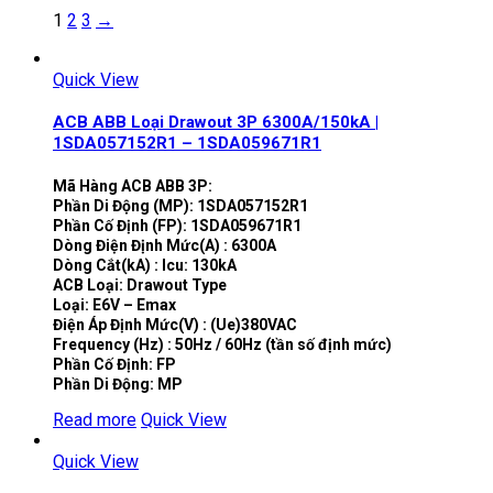
1
2
3
→
Quick View
ACB ABB Loại Drawout 3P 6300A/150kA |
1SDA057152R1 – 1SDA059671R1
Mã Hàng ACB ABB 3P:
Phần Di Động (MP): 1SDA057152R1
Phần Cố Định (FP): 1SDA059671R1
Dòng Điện Định Mức(A) : 6300A
Dòng Cắt(kA) : Icu: 130kA
ACB Loại: Drawout Type
Loại: E6V – Emax
Điện Áp Định Mức(V) : (Ue)380VAC
Frequency (Hz) : 50Hz / 60Hz (tần số định mức)
Phần Cố Định: FP
Phần Di Động: MP
Read more
Quick View
Quick View