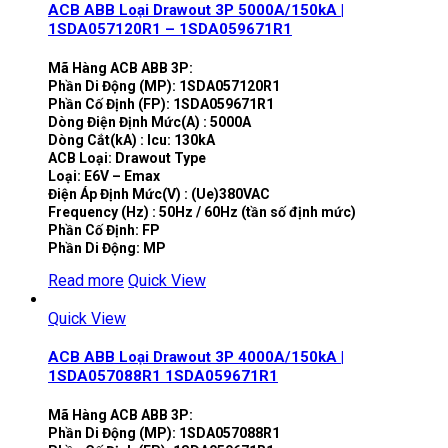
ACB ABB Loại Drawout 3P 5000A/150kA |
1SDA057120R1 – 1SDA059671R1
Mã Hàng ACB ABB 3P:
Phần Di Động (MP): 1SDA057120R1
Phần Cố Định (FP): 1SDA059671R1
Dòng Điện Định Mức(A) : 5000A
Dòng Cắt(kA) : Icu: 130kA
ACB Loại: Drawout Type
Loại: E6V – Emax
Điện Áp Định Mức(V) : (Ue)380VAC
Frequency (Hz) : 50Hz / 60Hz (tần số định mức)
Phần Cố Định: FP
Phần Di Động: MP
Read more
Quick View
Quick View
ACB ABB Loại Drawout 3P 4000A/150kA |
1SDA057088R1 1SDA059671R1
Mã Hàng ACB ABB 3P:
Phần Di Động (MP): 1SDA057088R1