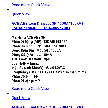
Read more
Quick View
Quick View
ACB ABB Loại Drawout 3P 4000A/100kA |
1SDA056864R1 – 1SDA059670R1
Mã Hàng ACB ABB 3P:
Phần Di Động (MP): 1SDA056864R1
Phần Cố Định (FP): 1SDA059670R1
Dòng Điện Định Mức(A) : 4000A
Dòng Cắt(kA) : Icu: 100kA
ACB Loại: Drawout Type
Loại: E4H – Emax
Điện Áp Định Mức(V) : (Ue)380VAC
Frequency (Hz) : 50Hz / 60Hz (tần số định mức)
Phần Cố Định: FP
Phần Di Động: MP
Read more
Quick View
Quick View
ACB ABB Loại Drawout 3P 3200A/100kA |