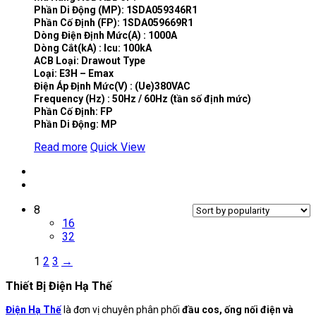
Phần Di Động (MP): 1SDA059346R1
Phần Cố Định (FP): 1SDA059669R1
Dòng Điện Định Mức(A) : 1000A
Dòng Cắt(kA) : Icu: 100kA
ACB Loại: Drawout Type
Loại: E3H – Emax
Điện Áp Định Mức(V) : (Ue)380VAC
Frequency (Hz) : 50Hz / 60Hz (tần số định mức)
Phần Cố Định: FP
Phần Di Động: MP
Read more
Quick View
8
16
32
1
2
3
→
Thiết Bị Điện Hạ Thế
Điện Hạ Thế
là đơn vị chuyên phân phối
đầu cos, ống nối điện và