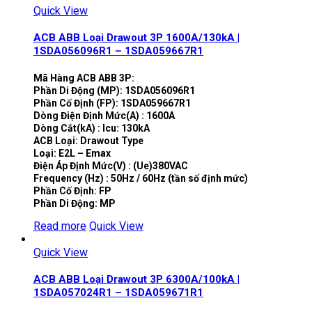
Quick View
ACB ABB Loại Drawout 3P 1600A/130kA |
1SDA056096R1 – 1SDA059667R1
Mã Hàng ACB ABB 3P:
Phần Di Động (MP): 1SDA056096R1
Phần Cố Định (FP): 1SDA059667R1
Dòng Điện Định Mức(A) : 1600A
Dòng Cắt(kA) : Icu: 130kA
ACB Loại: Drawout Type
Loại: E2L – Emax
Điện Áp Định Mức(V) : (Ue)380VAC
Frequency (Hz) : 50Hz / 60Hz (tần số định mức)
Phần Cố Định: FP
Phần Di Động: MP
Read more
Quick View
Quick View
ACB ABB Loại Drawout 3P 6300A/100kA |
1SDA057024R1 – 1SDA059671R1