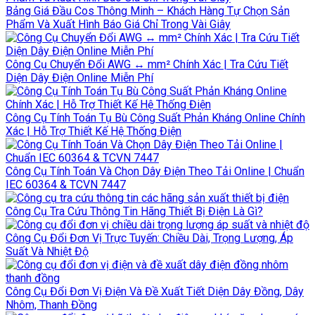
Bảng Giá Đầu Cos Thông Minh – Khách Hàng Tự Chọn Sản
Phẩm Và Xuất Hình Báo Giá Chỉ Trong Vài Giây
Công Cụ Chuyển Đổi AWG ↔ mm² Chính Xác | Tra Cứu Tiết
Diện Dây Điện Online Miễn Phí
Công Cụ Tính Toán Tụ Bù Công Suất Phản Kháng Online Chính
Xác | Hỗ Trợ Thiết Kế Hệ Thống Điện
Công Cụ Tính Toán Và Chọn Dây Điện Theo Tải Online | Chuẩn
IEC 60364 & TCVN 7447
Công Cụ Tra Cứu Thông Tin Hãng Thiết Bị Điện Là Gì?
Công Cụ Đổi Đơn Vị Trực Tuyến: Chiều Dài, Trọng Lượng, Áp
Suất Và Nhiệt Độ
Công Cụ Đổi Đơn Vị Điện Và Đề Xuất Tiết Diện Dây Đồng, Dây
Nhôm, Thanh Đồng