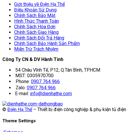
Giới thiệu về Điện Hạ Thế
Điều Khoản Sử Dụng
Chính Sách Bảo Mật
Hình Thức Thanh Toán
Chính Sách Hóa Đơn
Chính Sách Giao Hàng
Chính Sách Đổi Trả Hàng
Chính Sách Bảo Hành Sản Phẩm
Miễn Trừ Trách Nhiệm
Công Ty CN & DV Hành Tinh
54 Châu Vĩnh Tế, P12, Q.Tân Bình, TP.HCM
MST: 0305970700
Phone:
0907 764 966
Zalo:
0907 764 966
E-mail:
info@dienhathe.com
©
Điện Hạ Thế
– Thiết bị điện công nghiệp & phụ kiện tủ điện
Theme Settings