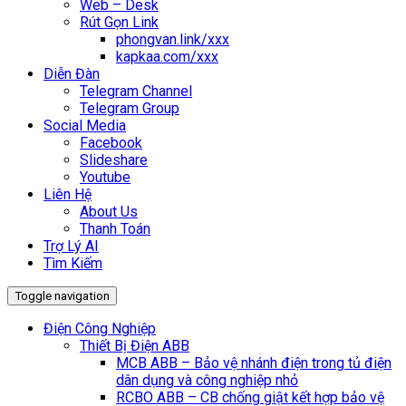
Web – Desk
Rút Gọn Link
phongvan.link/xxx
kapkaa.com/xxx
Diễn Đàn
Telegram Channel
Telegram Group
Social Media
Facebook
Slideshare
Youtube
Liên Hệ
About Us
Thanh Toán
Trợ Lý AI
Tìm Kiếm
Toggle navigation
Điện Công Nghiệp
Thiết Bị Điện ABB
MCB ABB – Bảo vệ nhánh điện trong tủ điện
dân dụng và công nghiệp nhỏ
RCBO ABB – CB chống giật kết hợp bảo vệ