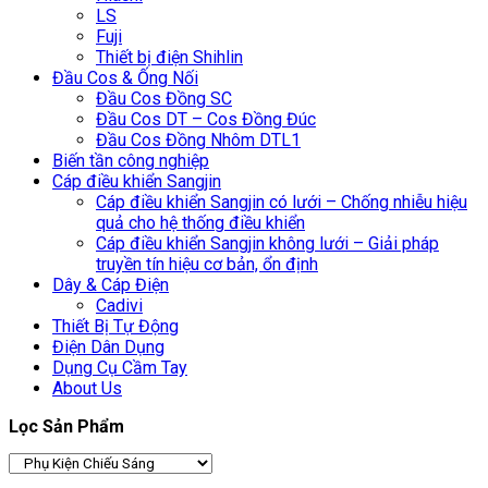
LS
Fuji
Thiết bị điện Shihlin
Đầu Cos & Ống Nối
Đầu Cos Đồng SC
Đầu Cos DT – Cos Đồng Đúc
Đầu Cos Đồng Nhôm DTL1
Biến tần công nghiệp
Cáp điều khiển Sangjin
Cáp điều khiển Sangjin có lưới – Chống nhiễu hiệu
quả cho hệ thống điều khiển
Cáp điều khiển Sangjin không lưới – Giải pháp
truyền tín hiệu cơ bản, ổn định
Dây & Cáp Điện
Cadivi
Thiết Bị Tự Động
Điện Dân Dụng
Dụng Cụ Cầm Tay
About Us
Lọc Sản Phẩm