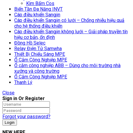
Kìm Bấm Cos
Biến Tần Đa Năng INVT
Cáp điều khiển Sangjin
Cáp điều khiển Sangjin có lưới – Chống nhiễu hiệu quả
cho hệ thống điều khiển
Cáp điều khiển Sangjin không lưới – Giải pháp truyền tín
hiệu cơ bản, ổn định
Đồng Hồ Selec
Relay Điện Tử Samwha
Thiết Bị Chiếu Sáng MPE
Ổ Cắm Công Nghiệp MPE
Ổ cắm công nghiệp ABB – Dùng cho môi trường nhà
xưởng và công trường
Ổ Cắm Công Nghiệp MPE
Thanh Lý
Close
Sign in Or Register
Forgot your password?
NEW HERE