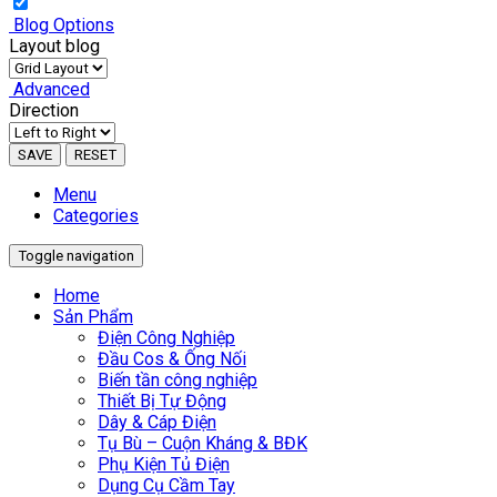
Blog Options
Layout blog
Advanced
Direction
SAVE
RESET
Menu
Categories
Toggle navigation
Home
Sản Phẩm
Điện Công Nghiệp
Đầu Cos & Ống Nối
Biến tần công nghiệp
Thiết Bị Tự Động
Dây & Cáp Điện
Tụ Bù – Cuộn Kháng & BĐK
Phụ Kiện Tủ Điện
Dụng Cụ Cầm Tay