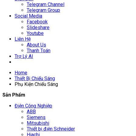
Telegram Channel
Telegram Group
Social Media
Facebook
Slideshare
Youtube
Liên Hệ
About Us
Thanh Toán
Trợ Lý AI
Home
Thiết Bị Chiếu Sáng
Phụ Kiện Chiếu Sáng
Sản Phẩm
Điện Công Nghiệp
ABB
Siemens
Mitsubishi
Thiết bị điện Schneider
Hiachi