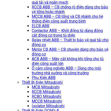
quá tải và ngắn mạch
RCCB ABB – CB chống rò điện dùng cho bảo
vệ tổng hoặc nhánh
MCCB ABB – CB tổng và CB nhánh cho hệ
thống điện công suất trung bình
ELCB ABB
Contactor ABB – Khởi động từ dùng đóng
cắt động cơ trong tủ điện
Relay nhiệt ABB – Thiết bị bảo vệ quá tải cho
động cơ
Motor CB ABB – CB chuyên dùng cho bảo vệ
động cơ
ACB ABB – Máy cắt không khi tổng cho tủ
điện công suất lớn
Ổ cắm công nghiệp ABB – Dùng cho môi
trường nhà xưởng và công trường
Phụ Kiện ABB
Thiết Bị Điện Mitsubishi
MCB Mitsubishi
RCCB Mitsubishi
RCBO Mitsubishi
MCCB Mitsubishi
Isolator Mitsubishi
Thiết Bị Điện DONG-A