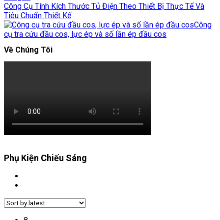
Công Cụ Tính Kích Thước Tủ Điện Theo Thiết Bị Thực Tế Và
Tiêu Chuẩn Thiết Kế
Công
cụ tra cứu đầu cos, lực ép và số lần ép đầu cos
Về Chúng Tôi
Phụ Kiện Chiếu Sáng