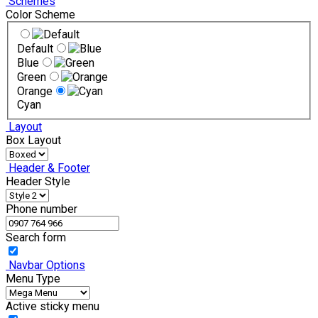
Schemes
Color Scheme
Default
Blue
Green
Orange
Cyan
Layout
Box Layout
Header & Footer
Header Style
Phone number
Search form
Navbar Options
Menu Type
Active sticky menu