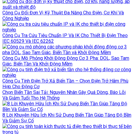
Công Cụ Đổi Đơn Vị Kỹ Thuật Đa Năng Cho Điện, Cơ Khí Và
Công Nghiệp
Công Cụ Tra Cứu Tiêu Chuẩn IP Và IK Cho Thiết Bị Điện Theo
IEC 60529 Và IEC 62262
Công Cụ Mô Phỏng Khởi Động Động Cơ 3 Pha: DOL, Sao Tam
Giác, Biến Tần Và Khởi Động Mềm
Công Cụ Tính Điện Trở Xả Biến Tần – Chọn Điện Trở Hãm Phù
Hợp Cho Động Cơ
Chọn Biến Tần Sai Tải: Nguyên Nhân Gây Quá Dòng, Báo Lỗi
Và Giảm Tuổi Thọ Hệ Thống
8 Lời Khuyên Hữu Ích Khi Sử Dụng Biến Tần Giúp Tăng Độ Bền
Và Giảm Sự Cố