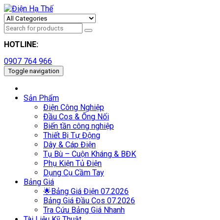
HOTLINE:
0907 764 966
Toggle navigation
Sản Phẩm
Điện Công Nghiệp
Đầu Cos & Ống Nối
Biến tần công nghiệp
Thiết Bị Tự Động
Dây & Cáp Điện
Tụ Bù – Cuộn Kháng & BĐK
Phụ Kiện Tủ Điện
Dụng Cụ Cầm Tay
Bảng Giá
🌟Bảng Giá Điện 07.2026
Bảng Giá Đầu Cos 07.2026
Tra Cứu Bảng Giá Nhanh
Tài Liệu Kỹ Thuật