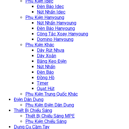
Phụ Kiện Idec
Đèn Báo Idec
Nút Nhấn Idec
Phụ Kiện Hanyoung
Nút Nhấn Hanyoung
Đèn Báo Hanyoung
Công Tắc Xoay Hanyoung
Domino Hanyoung
Phụ Kiện Khác
Dây Rút Nhựa
Dây Xoắn
Băng Keo Điện
Nút Nhấn
Đèn Báo
Đồng Hồ
Timer
Quạt Hút
Phụ Kiện Trung Quốc Khác
Điện Dân Dụng
Phụ Kiện Điện Dân Dụng
Thiết Bị Chiếu Sáng
Thiết Bị Chiếu Sáng MPE
Phụ Kiện Chiếu Sáng
Dụng Cụ Cầm Tay