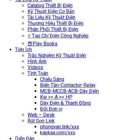
Catalog Thiết Bị Điện
Kỹ Thuật Điện Cơ Bản
Tài Liệu Kỹ Thuật Điện
Thương Hiệu Thiết Bị Điện
Phân Phối Thiết Bị Điện
⚡ Tạp Chí Điện Công Nghiệp
📕Play Books
Tiện Ích
Trắc Nghiệm Kỹ Thuật Điện
Hình Ảnh
Videos
Tính Toán
Chiếu Sáng
Biến Tần-Contactor-Relay
MCB-MCCB-ACB-Dây Điện
Kw >< A >< HP
Dây Điện & Thanh Đồng
Đổi Đơn vị
Web – Desk
Rút Gọn Link
phongvan.link/xxx
kapkaa.com/xxx
Diễn Đàn