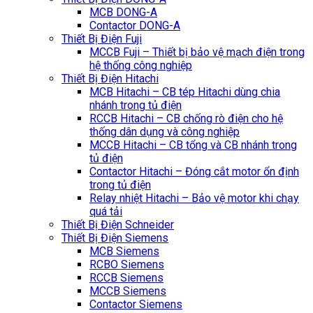
MCB DONG-A
Contactor DONG-A
Thiết Bị Điện Fuji
MCCB Fuji – Thiết bị bảo vệ mạch điện trong
hệ thống công nghiệp
Thiết Bị Điện Hitachi
MCB Hitachi – CB tép Hitachi dùng chia
nhánh trong tủ điện
RCCB Hitachi – CB chống rò điện cho hệ
thống dân dụng và công nghiệp
MCCB Hitachi – CB tổng và CB nhánh trong
tủ điện
Contactor Hitachi – Đóng cắt motor ổn định
trong tủ điện
Relay nhiệt Hitachi – Bảo vệ motor khi chạy
quá tải
Thiết Bị Điện Schneider
Thiết Bị Điện Siemens
MCB Siemens
RCBO Siemens
RCCB Siemens
MCCB Siemens
Contactor Siemens