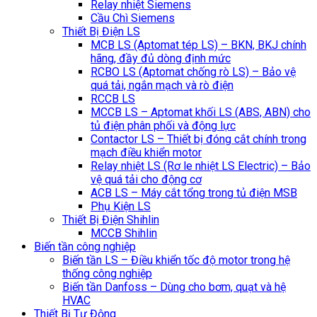
Relay nhiệt Siemens
Cầu Chì Siemens
Thiết Bị Điện LS
MCB LS (Aptomat tép LS) – BKN, BKJ chính
hãng, đầy đủ dòng định mức
RCBO LS (Aptomat chống rò LS) – Bảo vệ
quá tải, ngắn mạch và rò điện
RCCB LS
MCCB LS – Aptomat khối LS (ABS, ABN) cho
tủ điện phân phối và động lực
Contactor LS – Thiết bị đóng cắt chính trong
mạch điều khiển motor
Relay nhiệt LS (Rơ le nhiệt LS Electric) – Bảo
vệ quá tải cho động cơ
ACB LS – Máy cắt tổng trong tủ điện MSB
Phụ Kiện LS
Thiết Bị Điện Shihlin
MCCB Shihlin
Biến tần công nghiệp
Biến tần LS – Điều khiển tốc độ motor trong hệ
thống công nghiệp
Biến tần Danfoss – Dùng cho bơm, quạt và hệ
HVAC
Thiết Bị Tự Động