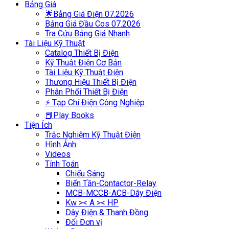
Bảng Giá
🌟Bảng Giá Điện 07.2026
Bảng Giá Đầu Cos 07.2026
Tra Cứu Bảng Giá Nhanh
Tài Liệu Kỹ Thuật
Catalog Thiết Bị Điện
Kỹ Thuật Điện Cơ Bản
Tài Liệu Kỹ Thuật Điện
Thương Hiệu Thiết Bị Điện
Phân Phối Thiết Bị Điện
⚡ Tạp Chí Điện Công Nghiệp
📕Play Books
Tiện Ích
Trắc Nghiệm Kỹ Thuật Điện
Hình Ảnh
Videos
Tính Toán
Chiếu Sáng
Biến Tần-Contactor-Relay
MCB-MCCB-ACB-Dây Điện
Kw >< A >< HP
Dây Điện & Thanh Đồng
Đổi Đơn vị