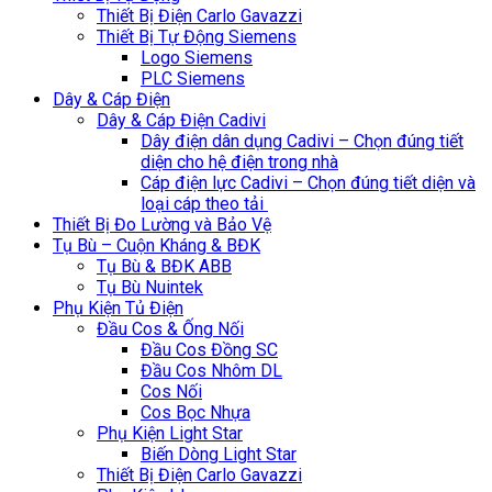
Thiết Bị Điện Carlo Gavazzi
Thiết Bị Tự Động Siemens
Logo Siemens
PLC Siemens
Dây & Cáp Điện
Dây & Cáp Điện Cadivi
Dây điện dân dụng Cadivi – Chọn đúng tiết
diện cho hệ điện trong nhà
Cáp điện lực Cadivi – Chọn đúng tiết diện và
loại cáp theo tải
Thiết Bị Đo Lường và Bảo Vệ
Tụ Bù – Cuộn Kháng & BĐK
Tụ Bù & BĐK ABB
Tụ Bù Nuintek
Phụ Kiện Tủ Điện
Đầu Cos & Ống Nối
Đầu Cos Đồng SC
Đầu Cos Nhôm DL
Cos Nối
Cos Bọc Nhựa
Phụ Kiện Light Star
Biến Dòng Light Star
Thiết Bị Điện Carlo Gavazzi