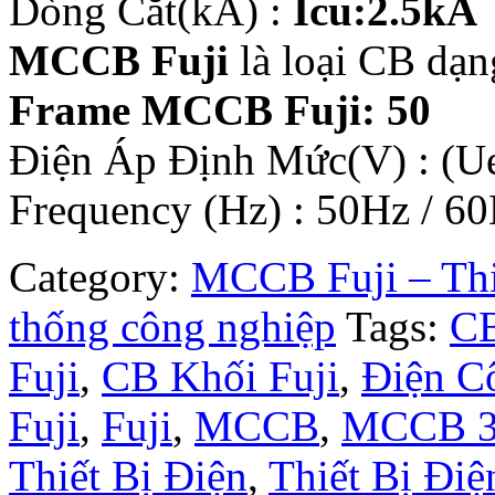
Dòng Cắt(kA) :
Icu:2.5kA
MCCB Fuji
là loại CB dạn
Frame MCCB Fuji: 50
Điện Áp Định Mức(V) : (
Frequency (Hz) : 50Hz / 60
Category:
MCCB Fuji – Thiế
thống công nghiệp
Tags:
CB
Fuji
,
CB Khối Fuji
,
Điện C
Fuji
,
Fuji
,
MCCB
,
MCCB 3
Thiết Bị Điện
,
Thiết Bị Điệ