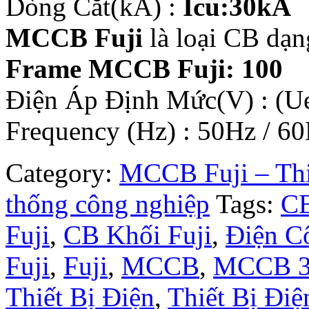
Dòng Cắt(kA) :
Icu:30kA
MCCB Fuji
là loại CB dạn
Frame MCCB Fuji: 100
Điện Áp Định Mức(V) : (
Frequency (Hz) : 50Hz / 60
Category:
MCCB Fuji – Thiế
thống công nghiệp
Tags:
CB
Fuji
,
CB Khối Fuji
,
Điện C
Fuji
,
Fuji
,
MCCB
,
MCCB 3
Thiết Bị Điện
,
Thiết Bị Điệ