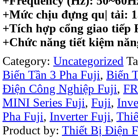
+Frequency (Hz): 50~60H
+Mức chịu đựng qu| tải: 
+Tích hợp cổng giao tiếp 
+Chức năng tiết kiệm năn
Category:
Uncategorized
Ta
Biến Tần 3 Pha Fuji
,
Biến T
Điện Công Nghiệp Fuji
,
FR
MINI Series Fuji
,
Fuji
,
Inve
Pha Fuji
,
Inverter Fuji
,
Thiế
Product by:
Thiết Bị Điện 