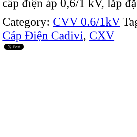
cấp điện áp 0,6/1 kV, lắp đặ
Category:
CVV 0.6/1kV
Ta
Cáp Điện Cadivi
,
CXV