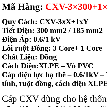
Mã Hàng:
CXV-3×300+1×1
Quy Cách:
CXV-3xX+1xY
Tiết Diện: 300 mm2 / 185 mm2
Điện Áp: 0.6/1 kV
Lõi ruột Đồng: 3 Core+ 1 Core
Chất Liệu: Đồng
Cách Điện:XLPE – Vò PVC
Cáp điện lực hạ thế – 0.6/1kV –
tính, ruột đồng, cách điện XLP
Cáp CXV dùng cho hệ thống 