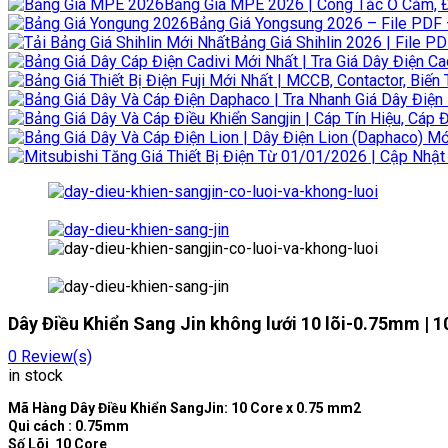
Bảng Giá MPE 2026 | Công Tắc Ổ Cắm, 
Bảng Giá Yongsung 2026 – File PDF –
Bảng Giá Shihlin 2026 | File PD
Dây Điều Khiển Sang Jin không lưới 10 lõi-0.75mm | 
0
Review(s)
in stock
Mã Hàng Dây Điều Khiển SangJin: 10 Core x 0.75 mm2
Qui cách : 0.75mm
Số Lõi 10 Core