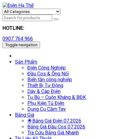
HOTLINE:
0907 764 966
Toggle navigation
Sản Phẩm
Điện Công Nghiệp
Đầu Cos & Ống Nối
Biến tần công nghiệp
Thiết Bị Tự Động
Dây & Cáp Điện
Tụ Bù – Cuộn Kháng & BĐK
Phụ Kiện Tủ Điện
Dụng Cụ Cầm Tay
Bảng Giá
🌟Bảng Giá Điện 07.2026
Bảng Giá Đầu Cos 07.2026
Tra Cứu Bảng Giá Nhanh
Tài Liệu Kỹ Thuật