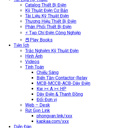
Catalog Thiết Bị Điện
Kỹ Thuật Điện Cơ Bản
Tài Liệu Kỹ Thuật Điện
Thương Hiệu Thiết Bị Điện
Phân Phối Thiết Bị Điện
⚡ Tạp Chí Điện Công Nghiệp
📕Play Books
Tiện Ích
Trắc Nghiệm Kỹ Thuật Điện
Hình Ảnh
Videos
Tính Toán
Chiếu Sáng
Biến Tần-Contactor-Relay
MCB-MCCB-ACB-Dây Điện
Kw >< A >< HP
Dây Điện & Thanh Đồng
Đổi Đơn vị
Web – Desk
Rút Gọn Link
phongvan.link/xxx
kapkaa.com/xxx
Diễn Đàn