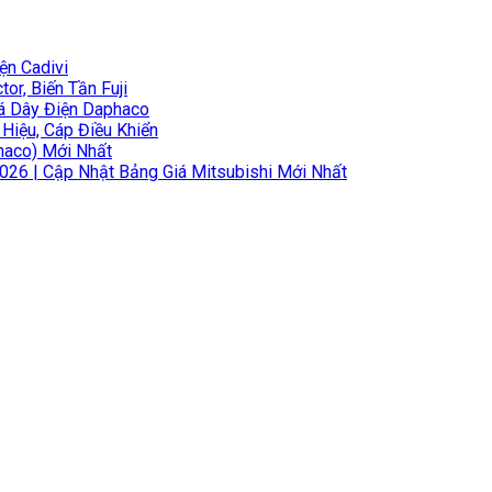
ện Cadivi
or, Biến Tần Fuji
iá Dây Điện Daphaco
 Hiệu, Cáp Điều Khiển
haco) Mới Nhất
2026 | Cập Nhật Bảng Giá Mitsubishi Mới Nhất