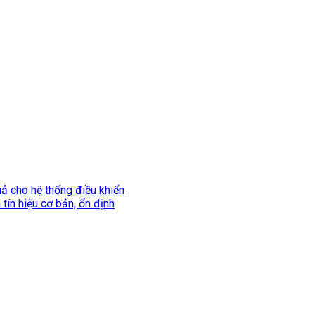
uả cho hệ thống điều khiển
tín hiệu cơ bản, ổn định