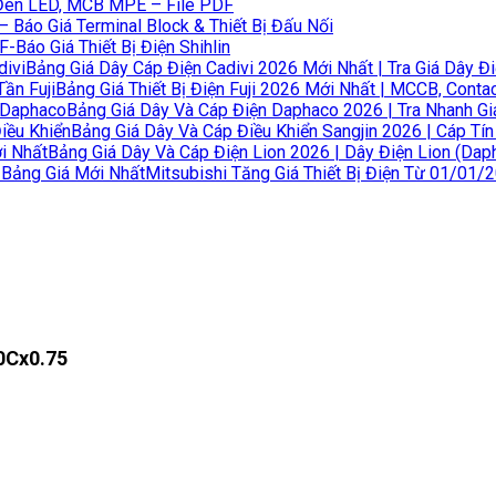
Đèn LED, MCB MPE – File PDF
 Báo Giá Terminal Block & Thiết Bị Đấu Nối
F-Báo Giá Thiết Bị Điện Shihlin
Bảng Giá Dây Cáp Điện Cadivi 2026 Mới Nhất | Tra Giá Dây Đi
Bảng Giá Thiết Bị Điện Fuji 2026 Mới Nhất | MCCB, Contact
Bảng Giá Dây Và Cáp Điện Daphaco 2026 | Tra Nhanh G
Bảng Giá Dây Và Cáp Điều Khiển Sangjin 2026 | Cáp Tín
Bảng Giá Dây Và Cáp Điện Lion 2026 | Dây Điện Lion (Dap
Mitsubishi Tăng Giá Thiết Bị Điện Từ 01/01/
10Cx0.75