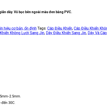
 giãn dây. Vỏ bọc bên ngoài màu đen bằng PVC.
ín hiệu cơ bản, ổn định
Tags:
Cáp Điều Khiển
,
Cáp Điều Khiển Khô
Khiển Không Lưới Sang Jin
,
Dây Điều Khiển Sang Jin
,
Dây Và Cáp
.25mm-2.5mm.
-đến 30C.