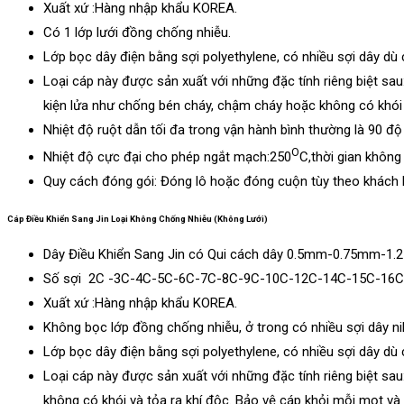
Xuất xứ :Hàng nhập khẩu KOREA.
Có 1 lớp lưới đồng chống nhiễu.
Lớp bọc dây điện bằng sợi polyethylene, có nhiều sợi dây d
Loại cáp này được sản xuất với những đặc tính riêng biệt sa
kiện lửa như chống bén cháy, chậm cháy hoặc không có khói 
Nhiệt độ ruột dẫn tối đa trong vận hành bình thường là 90 độ
O
Nhiệt độ cực đại cho phép ngắt mạch:250
C,thời gian không 
Quy cách đóng gói: Đóng lô hoặc đóng cuộn tùy theo khách 
Cáp Điều Khiển Sang Jin Loại Không Chống Nhiễu (Không Lưới)
Dây Điều Khiển Sang Jin có Qui cách dây 0.5mm-0.75mm-1
Số sợi 2C -3C-4C-5C-6C-7C-8C-9C-10C-12C-14C-15C-16C
Xuất xứ :Hàng nhập khẩu KOREA.
Không bọc lớp đồng chống nhiễu, ở trong có nhiều sợi dây ni
Lớp bọc dây điện bằng sợi polyethylene, có nhiều sợi dây d
Loại cáp này được sản xuất với những đặc tính riêng biệt sa
không có khói và tỏa ra khí độc. Bảo vệ cáp khỏi mỗi mọt và