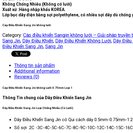
Không Chống Nhiễu (Không có lưới)
Xuất xứ :Hàng nhập khẩu KOREA.
Lớp bọc dây điện bằng sợi polyethylene, có nhiều sợi dây dù chống
Cáp Điều Khiển Sang Jin không lưới
Category:
Cáp điều khiển Sangjin không lưới – Giải pháp truyền t
Sang Jin
,
Dây Điều Khiển
,
Dây Điều Khiển Không Lưới
,
Dây Điều 
Điều Khiển Sang Jin
,
Sang Jin
Thông tin sản phẩm
Additional information
Reviews (0)
Cáp Điều Khiển Sang Jin không Lưới 0.75mm Loại 1
Thông Tin chung của Dây Điều Khiển Sang Jin
Dây Điều Khiển Sang Jin Loại Chống Nhiễu (Có Lưới)
Dây Điều Khiển Sang Jin có Qui cách dây 0.5mm-0.75mm-1
Số sợi 2C -3C-4C-5C-6C-7C-8C-9C-10C-12C-14C-15C-16C