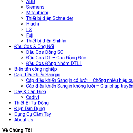
ABB
Siemens
Mitsubishi
Thiết bị điện Schneider
Hiachi
LS
Fuji
Thiết bị điện Shihlin
Đầu Cos & Ống Nối
Đầu Cos Đồng SC
Đầu Cos DT – Cos Đồng Đúc
Đầu Cos Đồng Nhôm DTL1
Biến tần công nghiệp
Cáp điều khiển Sangjin
Cáp điều khiển Sangjin có lưới – Chống nhiễu hiệu q
Cáp điều khiển Sangjin không lưới – Giải pháp truyền 
Dây & Cáp Điện
Cadivi
Thiết Bị Tự Động
Điện Dân Dụng
Dụng Cụ Cầm Tay
About Us
Về Chúng Tôi