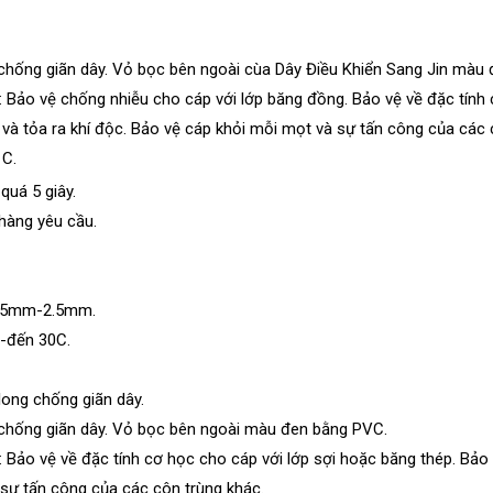
ù chống giãn dây. Vỏ bọc bên ngoài cùa Dây Điều Khiển Sang Jin màu
u: Bảo vệ chống nhiễu cho cáp với lớp băng đồng. Bảo vệ về đặc tính
và tỏa ra khí độc. Bảo vệ cáp khỏi mỗi mọt và sự tấn công của các 
 C.
quá 5 giây.
hàng yêu cầu.
.25mm-2.5mm.
-đến 30C.
long chống giãn dây.
ù chống giãn dây. Vỏ bọc bên ngoài màu đen bằng PVC.
u: Bảo vệ về đặc tính cơ học cho cáp với lớp sợi hoặc băng thép. Bả
 sự tấn công của các côn trùng khác.