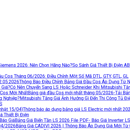
So Sánh Giá Thiết Bị Điện A
u Cos Tháng 06/2026: Điều Chỉnh Một Số Mã DTL, GTY, GTL, GL
Thông Báo Điều Chỉnh Bảng Giá Đầu Cos Áp Dụng Từ 
Có Nên Chuyển Sang LS Hoặc Schneider Khi Mitsubishi Tă
Bảng giá đầu Cos mới nhất tháng 05/2026-Tải Bả
Mitsubishi Tăng Giá Ảnh Hưởng Gì Đến Thi Công Tủ Đ
LS
Thông báo áp dụng bảng giá LS Electric mới nhất 20
 Thiết Bị Điện
Bảng Giá Biến Tần LS 2026 File PDF- Báo Giá Inverter L
Bảng Giá CADIVI 2026 | Thông Báo Áp Dụng Giá Mới Từ