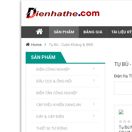
SẢN PHẨM
BẢNG GIÁ
TÀI LIỆU K
Home
Tụ Bù - Cuộn Kháng & BĐK
SẢN PHẨM
TỤ BÙ 
ĐIỆN CÔNG NGHIỆP
Điện Hạ T
ĐẦU COS & ỐNG NỐI
BIẾN TẦN CÔNG NGHIỆP
CÁP ĐIỀU KHIỂN SANGJIN
DÂY & CÁP ĐIỆN
Tụ Bù 
THIẾT BỊ TỰ ĐỘNG