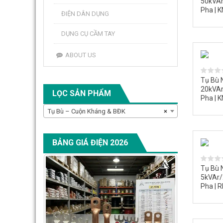
50kVAr
Pha | 
ĐIỆN DÂN DỤNG
DỤNG CỤ CẦM TAY
ABOUT US
Tụ Bù 
20kVAr
LỌC SẢN PHẨM
Pha | 
Tụ Bù – Cuộn Kháng & BĐK
×
BẢNG GIÁ ĐIỆN 2026
Tụ Bù 
5kVAr/
Pha | 