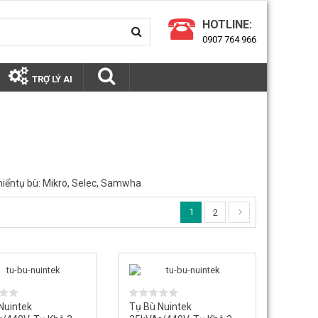
HOTLINE:
0907 764 966
TRỢ LÝ AI
hiểntụ bù: Mikro, Selec, Samwha
1
2
Nuintek
Tụ Bù Nuintek