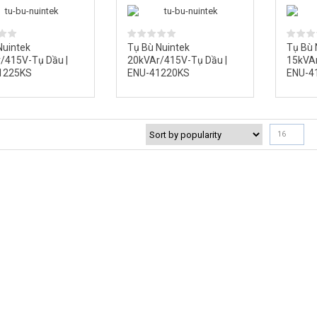
 Sang LS Hoặc Schneider Khi
Bảng giá đầu Cos mới nhất tháng 05/2026-
g Giá?
Tải Bảng giá Đầu Cos Mới Nhất
Nuintek
Tụ Bù Nuintek
Tụ Bù 
/415V-Tụ Dầu |
20kVAr/415V-Tụ Dầu |
15kVAr
1225KS
ENU-41220KS
ENU-4
16
Tập Kỹ Thuật Của
 – Quy Trình Xây Dựng Nội
Photos.dienhathe.com – Thư Viện Hình Ảnh
 Điện Công Nghiệp
Thiết Bị Điện Công Nghiệp Thực Tế Miễn Phí