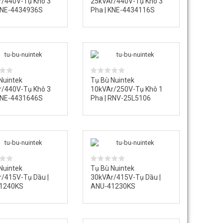
r/440V-Tụ Khô 3
25kVAr/440V-Tụ Khô 3
KNE-4434936S
Pha | KNE-4434116S
Nuintek
Tụ Bù Nuintek
r/440V-Tụ Khô 3
10kVAr/250V-Tụ Khô 1
KNE-4431646S
Pha | RNV-25L5106
Nuintek
Tụ Bù Nuintek
/415V-Tụ Dầu |
30kVAr/415V-Tụ Dầu |
1240KS
ANU-41230KS