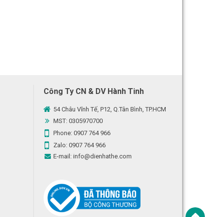
Công Ty CN & DV Hành Tinh
54 Châu Vĩnh Tế, P12, Q.Tân Bình, TP.HCM
MST: 0305970700
Phone:
0907 764 966
Zalo:
0907 764 966
E-mail:
info@dienhathe.com