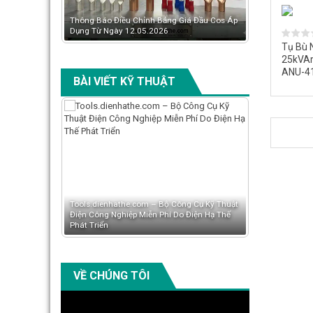
áng 06/2026:
Thông Báo Điều Chỉnh Bảng Giá Đầu Cos Áp
Có Nên Chuyển
 GTL, GL
Dụng Từ Ngày 12.05.2026
Mitsubishi Tăn
Tụ Bù 
25kVAr
ANU-4
BÀI VIẾT KỸ THUẬT
n Tài Liệu Kỹ
Tools.dienhathe.com – Bộ Công Cụ Kỹ Thuật
Đội Ngũ Biên 
og Và
Điện Công Nghiệp Miễn Phí Do Điện Hạ Thế
Dienhathe.com
Phát Triển
Dung Thiết Bị
VỀ CHÚNG TÔI
Video
Player