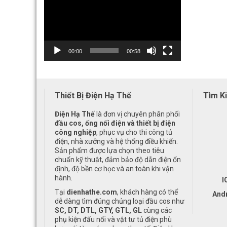
00:00
00:58
Thiết Bị Điện Hạ Thế
Tìm K
Điện Hạ Thế
là đơn vị chuyên phân phối
đầu cos, ống nối điện và thiết bị điện
công nghiệp
, phục vụ cho thi công tủ
điện, nhà xưởng và hệ thống điều khiển.
Sản phẩm được lựa chọn theo tiêu
chuẩn kỹ thuật, đảm bảo độ dẫn điện ổn
định, độ bền cơ học và an toàn khi vận
hành.
I
Tại
dienhathe.com
, khách hàng có thể
And
dễ dàng tìm đúng chủng loại đầu cos như
SC, DT, DTL, GTY, GTL, GL
cùng các
phụ kiện đấu nối và vật tư tủ điện phù