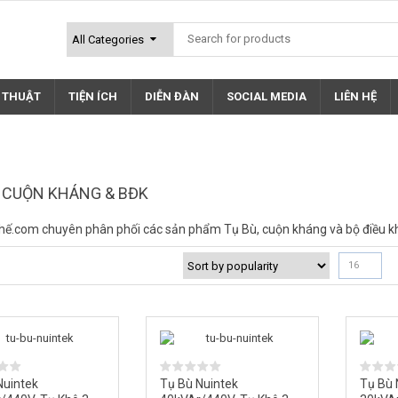
Ỹ THUẬT
TIỆN ÍCH
DIỄN ĐÀN
SOCIAL MEDIA
LIÊN HỆ
- CUỘN KHÁNG & BĐK
hế.com chuyên phân phối các sản phẩm Tụ Bù, cuộn kháng và bộ điều k
16
Nuintek
Tụ Bù Nuintek
Tụ Bù 