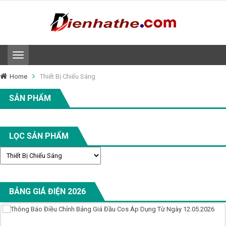
T
o
g
Home
Thiết Bị Chiếu Sáng
g
l
SẢN PHẨM
e
n
a
v
LỌC SẢN PHẨM
i
g
a
t
i
o
BẢNG GIÁ ĐIỆN 2026
n