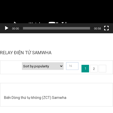
00:00
00:58
RELAY ĐIỆN TỬ SAMWHA
16
1
2
Biến Dòng thứ tự không (ZCT) Samwha