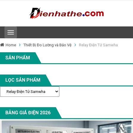
T
o
g
Home
Thiết Bị Đo Lường và Bảo Vệ
Relay Điện Tử Samwha
g
l
SẢN PHẨM
e
n
a
v
LỌC SẢN PHẨM
i
g
a
t
i
o
BẢNG GIÁ ĐIỆN 2026
n