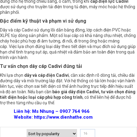
dùng cho hệ thống chiếu sáng, ổ cắm, trong khi
cáp điện lực Cadivi
được sử dụng cho truyền tải điện trong tủ điện, máy móc hoặc hệ thống
phân phối.
Đặc điểm kỹ thuật và phạm vi sử dụng
Dây và cáp Cadivi sử dụng lõi dẫn bằng đồng, lớp cách điện PVC hoặc
XLPE tùy dòng sản phẩm. Một số loại cáp có khả năng chịu nhiệt, chống
cháy hoặc phù hợp đi âm tường, đi nổi, đi trong ống hoặc máng
cáp. Việc lựa chọn đúng loại dây theo tiết diện và mục đích sử dụng giúp
hạn chế tình trạng sụt áp, quá nhiệt và đảm bảo an toàn điện trong quá
trình vận hành.
Tư vấn chọn dây cáp Cadivi đúng tải
Khi lựa chọn
dây và cáp điện Cadivi
, cần xác định rõ dòng tải, chiều dài
đường dây và môi trường lắp đặt. Với hệ thống có tải lớn hoặc vận hành
liên tục, việc chọn sai tiết diện có thể ảnh hưởng trực tiếp đến hiệu suất
và độ an toàn. Nếu bạn cần
báo giá dây điện Cadivi
, tư vấn chọn đúng
tiết diện hoặc loại cáp phù hợp công trình
, có thể liên hệ để được hỗ
trợ theo từng nhu cầu cụ thể.
Liên hệ: Ms Nhung – 0907 764 966
Website:
https://www.dienhathe.com
16