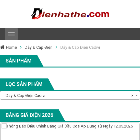
T
o
g
Home
Dây & Cáp Điện
Dây & Cáp Điện Cadivi
g
l
SẢN PHẨM
e
n
a
v
LỌC SẢN PHẨM
i
g
Dây & Cáp Điện Cadivi
×
a
t
i
o
BẢNG GIÁ ĐIỆN 2026
n