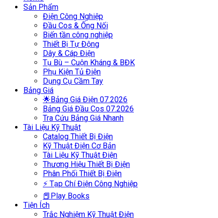
Sản Phẩm
Điện Công Nghiệp
Đầu Cos & Ống Nối
Biến tần công nghiệp
Thiết Bị Tự Động
Dây & Cáp Điện
Tụ Bù – Cuộn Kháng & BĐK
Phụ Kiện Tủ Điện
Dụng Cụ Cầm Tay
Bảng Giá
🌟Bảng Giá Điện 07.2026
Bảng Giá Đầu Cos 07.2026
Tra Cứu Bảng Giá Nhanh
Tài Liệu Kỹ Thuật
Catalog Thiết Bị Điện
Kỹ Thuật Điện Cơ Bản
Tài Liệu Kỹ Thuật Điện
Thương Hiệu Thiết Bị Điện
Phân Phối Thiết Bị Điện
⚡ Tạp Chí Điện Công Nghiệp
📕Play Books
Tiện Ích
Trắc Nghiệm Kỹ Thuật Điện