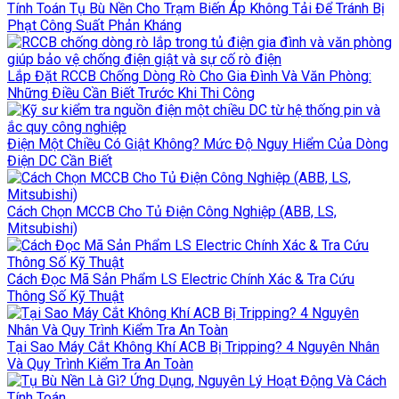
Tính Toán Tụ Bù Nền Cho Trạm Biến Áp Không Tải Để Tránh Bị
Phạt Công Suất Phản Kháng
Lắp Đặt RCCB Chống Dòng Rò Cho Gia Đình Và Văn Phòng:
Những Điều Cần Biết Trước Khi Thi Công
Điện Một Chiều Có Giật Không? Mức Độ Nguy Hiểm Của Dòng
Điện DC Cần Biết
Cách Chọn MCCB Cho Tủ Điện Công Nghiệp (ABB, LS,
Mitsubishi)
Cách Đọc Mã Sản Phẩm LS Electric Chính Xác & Tra Cứu
Thông Số Kỹ Thuật
Tại Sao Máy Cắt Không Khí ACB Bị Tripping? 4 Nguyên Nhân
Và Quy Trình Kiểm Tra An Toàn