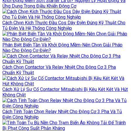
Khởi Động Mềm Soft Starter Là Gì? Nguyên Lý Hoạt Động Và
Ứng Dụng Trong Điều Khiển Động Cơ
Cách Chọn Kích Thước Đầu Cos Dây Điện Đúng Kỹ Thuật Cho
Tủ Điện Và Hệ Thống Công Nghiệp
Phân Biệt Biến Tần Và Khởi Động Mềm-Nên Chọn Giải Pháp
Nào Cho Động Cơ Điện?
Cách Chọn Contactor Và Relay Nhiệt Cho Động Cơ 3 Pha
Chuẩn Kỹ Thuật
Cách Xử Lý Sự Cố Contactor Mitsubishi Bị Kêu Két Két Và Hút
Không Chặt
Cách Tính Toán Chọn Relay Nhiệt Cho Động Cơ 3 Pha Và Tủ
Điện Công Nghiệp