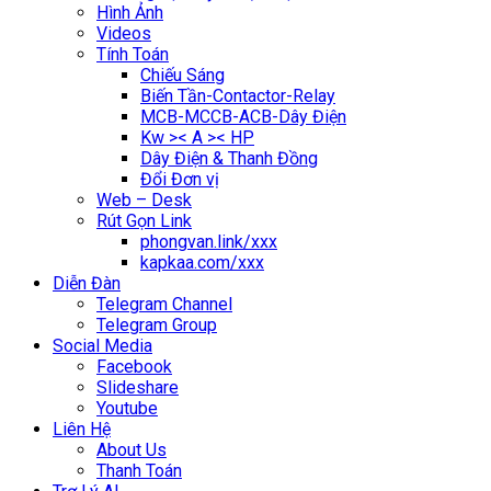
Hình Ảnh
Videos
Tính Toán
Chiếu Sáng
Biến Tần-Contactor-Relay
MCB-MCCB-ACB-Dây Điện
Kw >< A >< HP
Dây Điện & Thanh Đồng
Đổi Đơn vị
Web – Desk
Rút Gọn Link
phongvan.link/xxx
kapkaa.com/xxx
Diễn Đàn
Telegram Channel
Telegram Group
Social Media
Facebook
Slideshare
Youtube
Liên Hệ
About Us
Thanh Toán