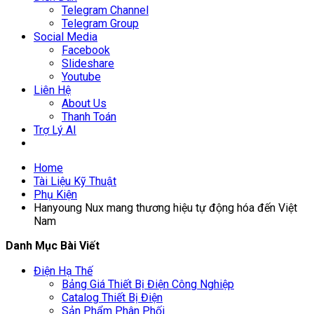
Telegram Channel
Telegram Group
Social Media
Facebook
Slideshare
Youtube
Liên Hệ
About Us
Thanh Toán
Trợ Lý AI
Home
Tài Liệu Kỹ Thuật
Phụ Kiện
Hanyoung Nux mang thương hiệu tự động hóa đến Việt
Nam
Danh Mục Bài Viết
Điện Hạ Thế
Bảng Giá Thiết Bị Điện Công Nghiệp
Catalog Thiết Bị Điện
Sản Phẩm Phân Phối