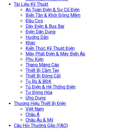
Tài Liệu Kỹ Thuật
An Toàn Điện & Sự Cố Điện
Biến Tần & Khởi Động Mềm
Đầu Cos
Dây Điện & Bus Bar
Điện Dân Dụng
Hướng Dẫn
Khác
Kiến Thức Kỹ Thuật Điện
Máy Phát Điện & Máy Biến Áp
Phụ Kiện
Thang Máng Cáp
Thiết Bị Cầm Tay
Thiết Bị Đóng Cắt
Tụ Bù & BĐK
Tủ Điện & Hệ Thống Điện
Tự Động Hóa
Ứng Dụng
Thương Hiệu Thiết Bị Điện
Việt Nam
Châu Á
Châu Âu & Mỹ
Câu Hỏi Thường Gặp (FAQ)