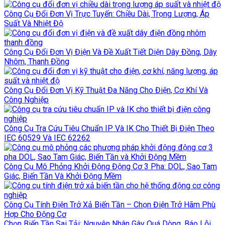
Công Cụ Đổi Đơn Vị Trực Tuyến: Chiều Dài, Trọng Lượng, Áp
Suất Và Nhiệt Độ
Công Cụ Đổi Đơn Vị Điện Và Đề Xuất Tiết Diện Dây Đồng, Dây
Nhôm, Thanh Đồng
Công Cụ Đổi Đơn Vị Kỹ Thuật Đa Năng Cho Điện, Cơ Khí Và
Công Nghiệp
Công Cụ Tra Cứu Tiêu Chuẩn IP Và IK Cho Thiết Bị Điện Theo
IEC 60529 Và IEC 62262
Công Cụ Mô Phỏng Khởi Động Động Cơ 3 Pha: DOL, Sao Tam
Giác, Biến Tần Và Khởi Động Mềm
Công Cụ Tính Điện Trở Xả Biến Tần – Chọn Điện Trở Hãm Phù
Hợp Cho Động Cơ
Chọn Biến Tần Sai Tải: Nguyên Nhân Gây Quá Dòng, Báo Lỗi