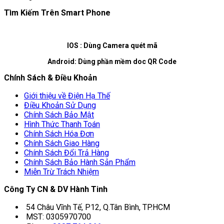
Tìm Kiếm Trên Smart Phone
IOS : Dùng Camera quét mã
Android: Dùng phần mềm doc QR Code
Chính Sách & Điều Khoản
Giới thiệu về Điện Hạ Thế
Điều Khoản Sử Dụng
Chính Sách Bảo Mật
Hình Thức Thanh Toán
Chính Sách Hóa Đơn
Chính Sách Giao Hàng
Chính Sách Đổi Trả Hàng
Chính Sách Bảo Hành Sản Phẩm
Miễn Trừ Trách Nhiệm
Công Ty CN & DV Hành Tinh
54 Châu Vĩnh Tế, P12, Q.Tân Bình, TP.HCM
MST: 0305970700