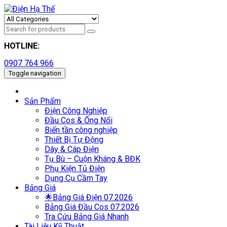
HOTLINE:
0907 764 966
Toggle navigation
Sản Phẩm
Điện Công Nghiệp
Đầu Cos & Ống Nối
Biến tần công nghiệp
Thiết Bị Tự Động
Dây & Cáp Điện
Tụ Bù – Cuộn Kháng & BĐK
Phụ Kiện Tủ Điện
Dụng Cụ Cầm Tay
Bảng Giá
🌟Bảng Giá Điện 07.2026
Bảng Giá Đầu Cos 07.2026
Tra Cứu Bảng Giá Nhanh
Tài Liệu Kỹ Thuật