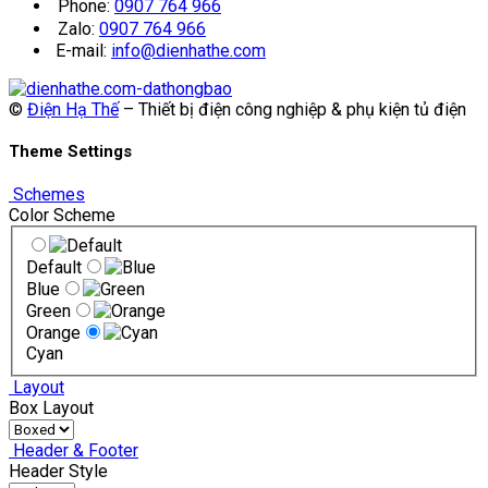
Phone:
0907 764 966
Zalo:
0907 764 966
E-mail:
info@dienhathe.com
©
Điện Hạ Thế
– Thiết bị điện công nghiệp & phụ kiện tủ điện
Theme Settings
Schemes
Color Scheme
Default
Blue
Green
Orange
Cyan
Layout
Box Layout
Header & Footer
Header Style