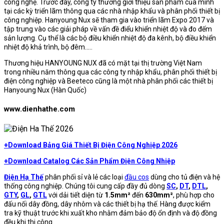
công nghệ. Trước đây, công ty thường giới thiệu sản phẩm của mình
tại các kỳ triển lãm thông qua các nhà nhập khẩu và phân phối thiết bị
công nghiệp. Hanyoung Nux sẽ tham gia vào triển lãm Expo 2017 và
tập trung vào các giải pháp về vấn đề điểu khiển nhiệt độ và đo đếm
sản lượng. Cụ thể là các bộ điều khiển nhiệt độ đa kênh, bộ điều khiển
nhiệt độ khả trình, bộ đêm..…
Thương hiệu HANYOUNG NUX đã có mặt tại thị trường Việt Nam
trong nhiều năm thông qua các công ty nhập khẩu, phân phối thiết bị
điện công nghiệp và Beeteco cũng là một nhà phân phối các thiết bị
Hanyoung Nux (Hàn Quốc)
www.dienhathe.com
+Download Bảng Giá Thiết Bị Điện Công Nghiệp 2026
+Download Catalog Các Sản Phẩm Điện Công Nhiệp
Điện Hạ Thế
phân phối sỉ và lẻ các loại
đầu cos
dùng cho tủ điện và hệ
thống công nghiệp. Chúng tôi cung cấp đầy đủ dòng
SC
,
DT
,
DTL
,
GTY
,
GL
,
GTL
với dải tiết diện từ
1.5mm²
đến
630mm²
, phù hợp cho
đấu nối dây đồng, dây nhôm và các thiết bị hạ thế. Hàng được kiểm
tra kỹ thuật trước khi xuất kho nhằm đảm bảo độ ổn định và độ đồng
đều khi thi công.