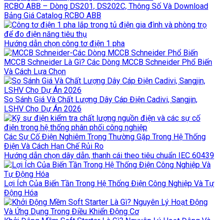
RCBO ABB – Dòng DS201, DS202C, Thông Số Và Download
Bảng Giá Catalog RCBO ABB
Hướng dẫn chọn công tơ điện 1 pha
MCCB Schneider Là Gì? Các Dòng MCCB Schneider Phổ Biến
Và Cách Lựa Chọn
So Sánh Giá Và Chất Lượng Dây Cáp Điện Cadivi, Sangjin,
LSHV Cho Dự Án 2026
Các Sự Cố Điện Nghiêm Trọng Thường Gặp Trong Hệ Thống
Điện Và Cách Hạn Chế Rủi Ro
Hướng dẫn chọn dây dẫn, thanh cái theo tiêu chuẩn IEC 60439
Lợi Ích Của Biến Tần Trong Hệ Thống Điện Công Nghiệp Và Tự
Động Hóa