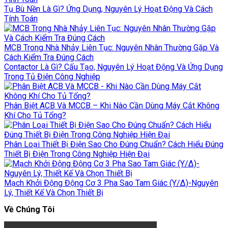
Tụ Bù Nền Là Gì? Ứng Dụng, Nguyên Lý Hoạt Động Và Cách
Tính Toán
MCB Trong Nhà Nhảy Liên Tục: Nguyên Nhân Thường Gặp Và
Cách Kiểm Tra Đúng Cách
Contactor Là Gì? Cấu Tạo, Nguyên Lý Hoạt Động Và Ứng Dụng
Trong Tủ Điện Công Nghiệp
Phân Biệt ACB Và MCCB – Khi Nào Cần Dùng Máy Cắt Không
Khí Cho Tủ Tổng?
Phân Loại Thiết Bị Điện Sao Cho Đúng Chuẩn? Cách Hiểu Đúng
Thiết Bị Điện Trong Công Nghiệp Hiện Đại
Mạch Khởi Động Động Cơ 3 Pha Sao Tam Giác (Y/Δ)-Nguyên
Lý, Thiết Kế Và Chọn Thiết Bị
Về Chúng Tôi