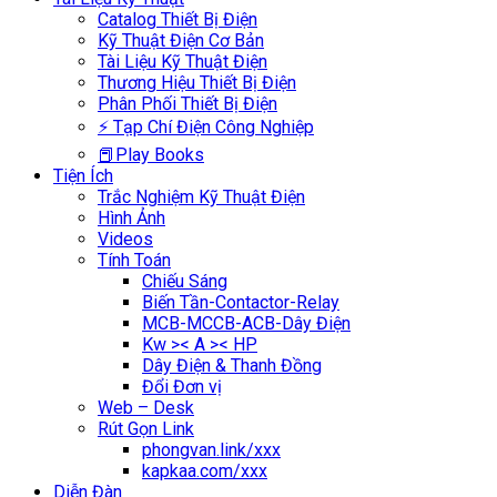
Catalog Thiết Bị Điện
Kỹ Thuật Điện Cơ Bản
Tài Liệu Kỹ Thuật Điện
Thương Hiệu Thiết Bị Điện
Phân Phối Thiết Bị Điện
⚡ Tạp Chí Điện Công Nghiệp
📕Play Books
Tiện Ích
Trắc Nghiệm Kỹ Thuật Điện
Hình Ảnh
Videos
Tính Toán
Chiếu Sáng
Biến Tần-Contactor-Relay
MCB-MCCB-ACB-Dây Điện
Kw >< A >< HP
Dây Điện & Thanh Đồng
Đổi Đơn vị
Web – Desk
Rút Gọn Link
phongvan.link/xxx
kapkaa.com/xxx
Diễn Đàn