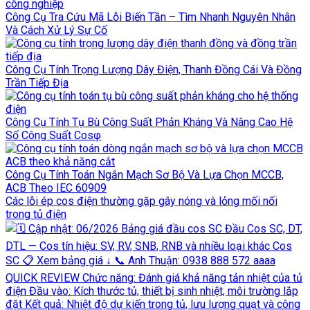
Công Cụ Tra Cứu Mã Lỗi Biến Tần – Tìm Nhanh Nguyên Nhân
Và Cách Xử Lý Sự Cố
Công Cụ Tính Trọng Lượng Dây Điện, Thanh Đồng Cái Và Đồng
Trần Tiếp Địa
Công Cụ Tính Tụ Bù Công Suất Phản Kháng Và Nâng Cao Hệ
Số Công Suất Cosφ
Công Cụ Tính Toán Ngắn Mạch Sơ Bộ Và Lựa Chọn MCCB,
ACB Theo IEC 60909
Các lỗi ép cos điện thường gặp gây nóng và lỏng mối nối
trong tủ điện