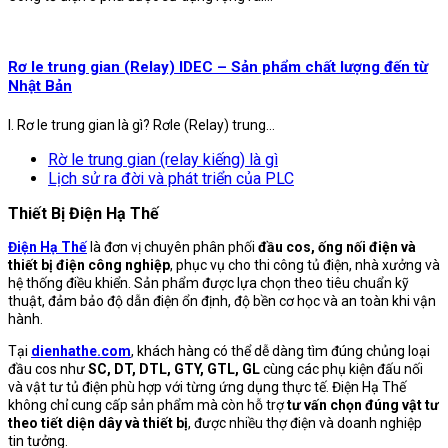
Rơ le trung gian (Relay) IDEC – Sản phẩm chất lượng đến từ
Nhật Bản
I. Rơ le trung gian là gì? Rơle (Relay) trung...
Rờ le trung gian (relay kiếng) là gì
Lịch sử ra đời và phát triển của PLC
Thiết Bị Điện Hạ Thế
Điện Hạ Thế
là đơn vị chuyên phân phối
đầu cos, ống nối điện và
thiết bị điện công nghiệp
, phục vụ cho thi công tủ điện, nhà xưởng và
hệ thống điều khiển. Sản phẩm được lựa chọn theo tiêu chuẩn kỹ
thuật, đảm bảo độ dẫn điện ổn định, độ bền cơ học và an toàn khi vận
hành.
Tại
dienhathe.com
, khách hàng có thể dễ dàng tìm đúng chủng loại
đầu cos như
SC, DT, DTL, GTY, GTL, GL
cùng các phụ kiện đấu nối
và vật tư tủ điện phù hợp với từng ứng dụng thực tế. Điện Hạ Thế
không chỉ cung cấp sản phẩm mà còn hỗ trợ
tư vấn chọn đúng vật tư
theo tiết diện dây và thiết bị
, được nhiều thợ điện và doanh nghiệp
tin tưởng.