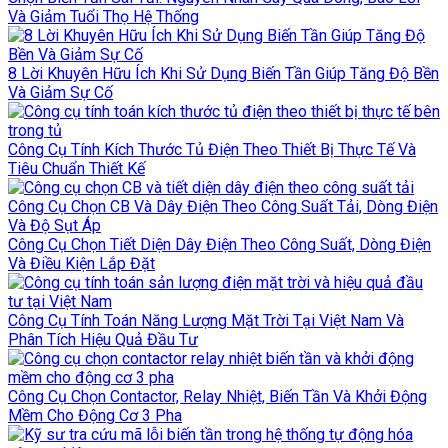
Và Giảm Tuổi Thọ Hệ Thống
8 Lời Khuyên Hữu Ích Khi Sử Dụng Biến Tần Giúp Tăng Độ Bền
Và Giảm Sự Cố
Công Cụ Tính Kích Thước Tủ Điện Theo Thiết Bị Thực Tế Và
Tiêu Chuẩn Thiết Kế
Công Cụ Chọn CB Và Dây Điện Theo Công Suất Tải, Dòng Điện
Và Độ Sụt Áp
Công Cụ Chọn Tiết Diện Dây Điện Theo Công Suất, Dòng Điện
Và Điều Kiện Lắp Đặt
Công Cụ Tính Toán Năng Lượng Mặt Trời Tại Việt Nam Và
Phân Tích Hiệu Quả Đầu Tư
Công Cụ Chọn Contactor, Relay Nhiệt, Biến Tần Và Khởi Động
Mềm Cho Động Cơ 3 Pha