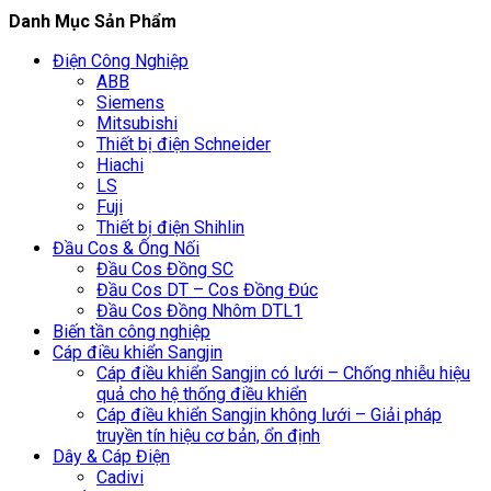
Danh Mục Sản Phẩm
Điện Công Nghiệp
ABB
Siemens
Mitsubishi
Thiết bị điện Schneider
Hiachi
LS
Fuji
Thiết bị điện Shihlin
Đầu Cos & Ống Nối
Đầu Cos Đồng SC
Đầu Cos DT – Cos Đồng Đúc
Đầu Cos Đồng Nhôm DTL1
Biến tần công nghiệp
Cáp điều khiển Sangjin
Cáp điều khiển Sangjin có lưới – Chống nhiễu hiệu
quả cho hệ thống điều khiển
Cáp điều khiển Sangjin không lưới – Giải pháp
truyền tín hiệu cơ bản, ổn định
Dây & Cáp Điện
Cadivi