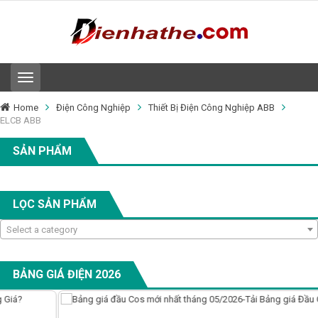
T
o
g
Home
Điện Công Nghiệp
Thiết Bị Điện Công Nghiệp ABB
g
ELCB ABB
l
e
SẢN PHẨM
n
a
v
i
LỌC SẢN PHẨM
g
a
Select a category
t
i
o
n
BẢNG GIÁ ĐIỆN 2026