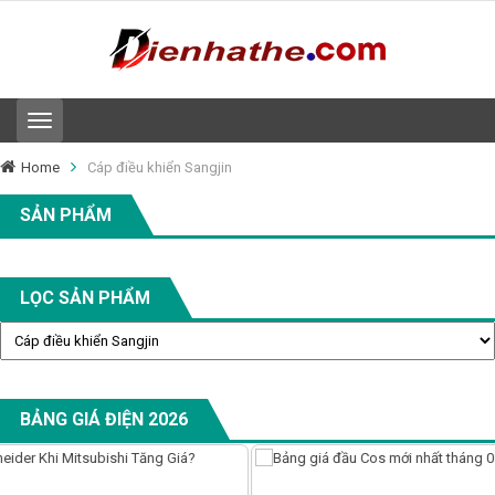
T
o
g
Home
Cáp điều khiển Sangjin
g
l
SẢN PHẨM
e
n
a
v
LỌC SẢN PHẨM
i
g
a
t
i
o
BẢNG GIÁ ĐIỆN 2026
n