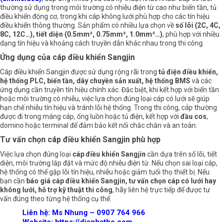
thường sử dụng trong môi trường có nhiễu điện từ cao như biến tần, tủ
điều khiển động cơ, trong khi cáp không lưới phù hợp cho các tín hiệu
điều khiển thông thường. Sản phẩm có nhiều lựa chọn về
số lõi (2C, 4C,
8C, 12C…), tiết diện (0.5mm², 0.75mm², 1.0mm²…)
, phù hợp với nhiều
dạng tín hiệu và khoảng cách truyền dẫn khác nhau trong thi công.
Ứng dụng của cáp điều khiển Sangjin
Cáp điều khiển Sangjin được sử dụng rộng rãi trong
tủ điện
điều khiển,
hệ thống PLC
,
biến tần
, dây chuyền sản xuất, hệ thống BMS
và các
ứng dụng cần truyền tín hiệu chính xác. Đặc biệt, khi kết hợp với biến tần
hoặc môi trường có nhiễu, việc lựa chọn đúng loại cáp có lưới sẽ giúp
hạn chế nhiễu tín hiệu và tránh lỗi hệ thống. Trong thi công, cáp thường
được đi trong máng cáp, ống luồn hoặc tủ điện, kết hợp với
đầu cos
,
domino hoặc terminal để đảm bảo kết nối chắc chắn và an toàn.
Tư vấn chọn cáp điều khiển Sangjin phù hợp
Việc lựa chọn đúng loại
cáp điều khiển Sangjin
cần dựa trên số lõi, tiết
diện, môi trường lắp đặt và mức độ nhiễu điện từ. Nếu chọn sai loại cáp,
hệ thống có thể gặp lỗi tín hiệu, nhiễu hoặc giảm tuổi thọ thiết bị. Nếu
bạn cần
báo giá cáp điều khiển Sangjin
, tư vấn chọn cáp có lưới hay
không lưới, hỗ trợ kỹ thuật thi công
, hãy liên hệ trực tiếp để được tư
vấn đúng theo từng hệ thống cụ thể.
Liên hệ: Ms Nhung – 0907 764 966