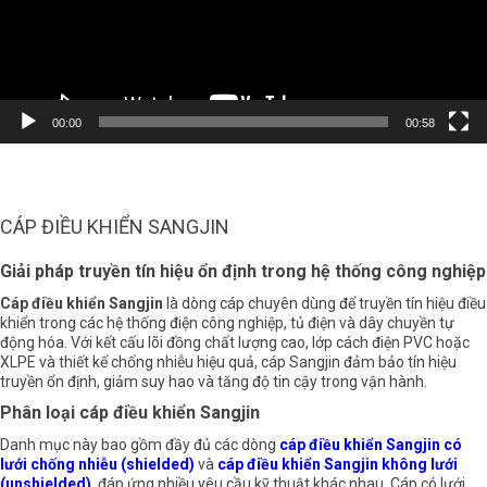
00:00
00:58
CÁP ĐIỀU KHIỂN SANGJIN
Giải pháp truyền tín hiệu ổn định trong hệ thống công nghiệp
Cáp điều khiển Sangjin
là dòng cáp chuyên dùng để truyền tín hiệu điều
khiển trong các hệ thống điện công nghiệp, tủ điện và dây chuyền tự
động hóa. Với kết cấu lõi đồng chất lượng cao, lớp cách điện PVC hoặc
XLPE và thiết kế chống nhiễu hiệu quả, cáp Sangjin đảm bảo tín hiệu
truyền ổn định, giảm suy hao và tăng độ tin cậy trong vận hành.
Phân loại cáp điều khiển Sangjin
Danh mục này bao gồm đầy đủ các dòng
cáp điều khiển Sangjin có
lưới chống nhiễu (shielded)
và
cáp điều khiển Sangjin không lưới
(unshielded)
, đáp ứng nhiều yêu cầu kỹ thuật khác nhau. Cáp có lưới