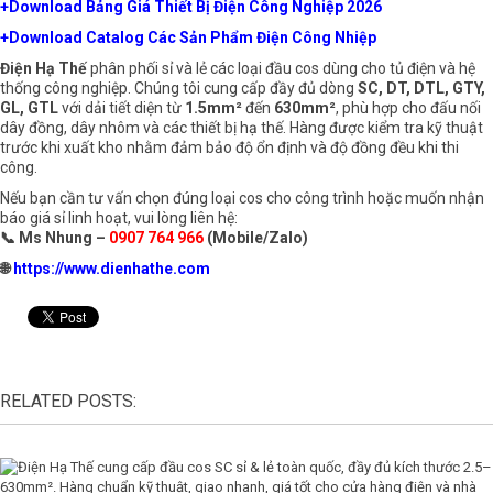
+Download Bảng Giá Thiết Bị Điện Công Nghiệp 2026
+Download Catalog Các Sản Phẩm Điện Công Nhiệp
Điện Hạ Thế
phân phối sỉ và lẻ các loại
đầu cos
dùng cho tủ điện và hệ
thống công nghiệp. Chúng tôi cung cấp đầy đủ dòng
SC
,
DT
,
DTL
,
GTY
,
GL
,
GTL
với dải tiết diện từ
1.5mm²
đến
630mm²
, phù hợp cho đấu nối
dây đồng, dây nhôm và các thiết bị hạ thế. Hàng được kiểm tra kỹ thuật
trước khi xuất kho nhằm đảm bảo độ ổn định và độ đồng đều khi thi
công.
Nếu bạn cần tư vấn chọn đúng loại cos cho công trình hoặc muốn nhận
báo giá sỉ linh hoạt, vui lòng liên hệ:
📞 Ms Nhung –
0907 764 966
(Mobile/Zalo)
🌐
https://www.dienhathe.com
RELATED POSTS: