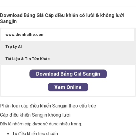
Download Bảng Giá Cáp điều khiển có lười & không lưới
Sangjin
www.dienhathe.com
Trợ Lý AI
Tài Liệu & Tin Tức Khác
Download
Bảng Giá Sangjin
Xem Online
Tạp Chí Điện Công Nghiệp
⚡Trợ Lý AI Điện Hạ Thế
Phân loại cáp điều khiển Sangjin theo cấu trúc
Tạp Chí Phong Vân
Cáp điều khiển Sangjin không lưới
Đây là nhóm cáp được sử dụng nhiều trong:
Tủ điều khiển tiêu chuẩn