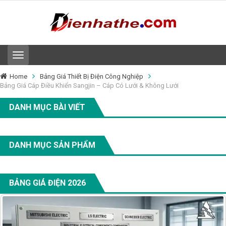
T
o
g
Home
Bảng Giá Thiết Bị Điện Công Nghiệp
g
Bảng Giá Cáp Điều Khiển Sangjin – Cáp Có Lưới & Không Lưới
l
e
DANH MỤC BÀI VIẾT
n
a
v
i
DANH MỤC SẢN PHẨM
g
a
t
i
BẢNG GIÁ ĐIỆN 2026
o
n