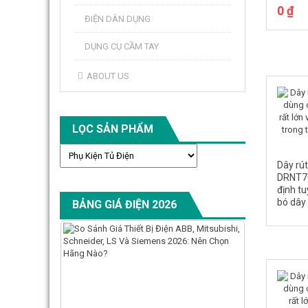
0
₫
ĐIỆN DÂN DỤNG
DỤNG CỤ CẦM TAY
ABOUT US
LỌC SẢN PHẨM
Dây rú
DRNT7
định tu
bó dây 
BẢNG GIÁ ĐIỆN 2026