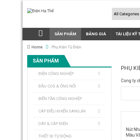
SẢN PHẨM
BẢNG GIÁ
TÀI LIỆU KỸ
Home
Phụ Kiện Tủ Điện
SẢN PHẨM
PHỤ KI
ĐIỆN CÔNG NGHIỆP
Cong ty c
ĐẦU COS & ỐNG NỐI
BIẾN TẦN CÔNG NGHIỆP
CÁP ĐIỀU KHIỂN SANGJIN
DÂY & CÁP ĐIỆN
Nút Nh
Màu V
THIẾT BỊ TỰ ĐỘNG