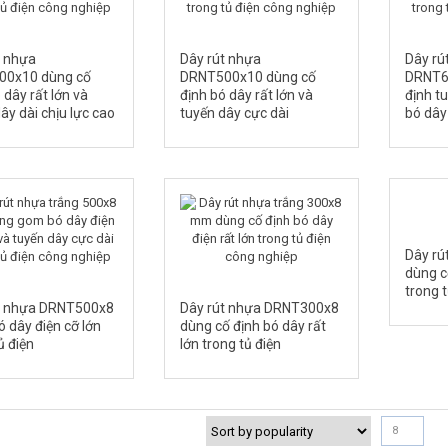
t nhựa
Dây rút nhựa
Dây rú
00x10 dùng cố
DRNT500x10 dùng cố
DRNT6
 dây rất lớn và
định bó dây rất lớn và
định t
ây dài chịu lực cao
tuyến dây cực dài
bó dây 
Dây r
dùng c
trong t
t nhựa DRNT500x8
Dây rút nhựa DRNT300x8
 dây điện cỡ lớn
dùng cố định bó dây rất
ủ điện
lớn trong tủ điện
8