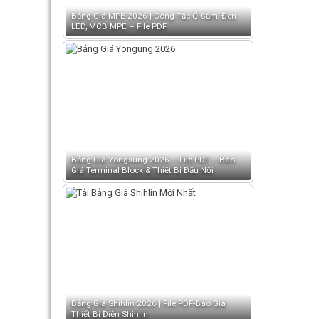
Bảng Giá MPE 2026 | Công Tắc Ổ Cắm, Đèn
LED, MCB MPE – File PDF
Bảng Giá Yongsung 2026 – File PDF – Báo
Giá Terminal Block & Thiết Bị Đấu Nối
Bảng Giá Shihlin 2026 | File PDF-Báo Giá
Thiết Bị Điện Shihlin