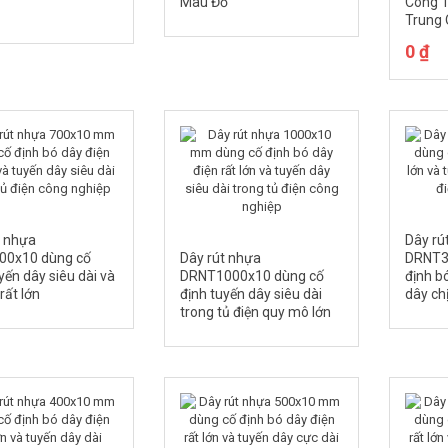
Màu Đỏ
Công T
Trung
0
₫
t nhựa
Dây rú
00x10 dùng cố
Dây rút nhựa
DRNT3
yến dây siêu dài và
DRNT1000x10 dùng cố
định b
rất lớn
định tuyến dây siêu dài
dây ch
trong tủ điện quy mô lớn