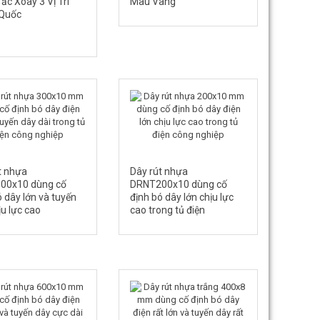
ắc Xoay 3 Vị Trí
Màu Vàng
 Quốc
t nhựa
Dây rút nhựa
00x10 dùng cố
DRNT200x10 dùng cố
ó dây lớn và tuyến
định bó dây lớn chịu lực
ịu lực cao
cao trong tủ điện