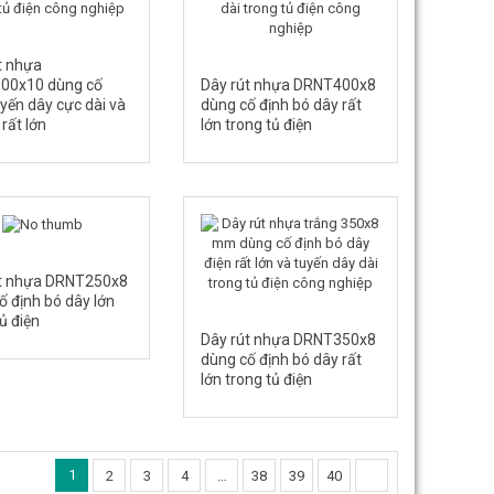
t nhựa
00x10 dùng cố
Dây rút nhựa DRNT400x8
uyến dây cực dài và
dùng cố định bó dây rất
rất lớn
lớn trong tủ điện
út nhựa DRNT250x8
ố định bó dây lớn
ủ điện
Dây rút nhựa DRNT350x8
dùng cố định bó dây rất
lớn trong tủ điện
1
2
3
4
…
38
39
40