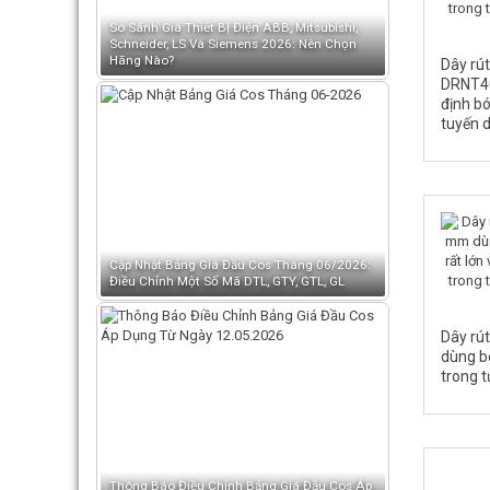
So Sánh Giá Thiết Bị Điện ABB, Mitsubishi,
Schneider, LS Và Siemens 2026: Nên Chọn
Hãng Nào?
Dây rú
DRNT4
định bó
tuyến d
Cập Nhật Bảng Giá Đầu Cos Tháng 06/2026:
Điều Chỉnh Một Số Mã DTL, GTY, GTL, GL
Dây rú
dùng bó
trong t
Thông Báo Điều Chỉnh Bảng Giá Đầu Cos Áp