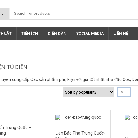
 THUẬT
TIỆN ÍCH
DIỄN ĐÀN
SOCIAL MEDIA
LIÊN HỆ
ỆN TỦ ĐIỆN
huyên cung cấp Các sản phẩm phụ kiện với giá tốt nhất như đầu Cos, Dom
8
ấn Trung Quốc –
àng
Đèn Báo Pha Trung Quốc-