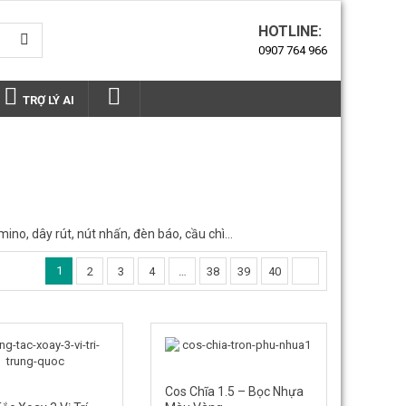
HOTLINE:
0907 764 966
TRỢ LÝ AI
ino, dây rút, nút nhấn, đèn báo, cầu chì…
1
2
3
4
…
38
39
40
Cos Chĩa 1.5 – Bọc Nhựa