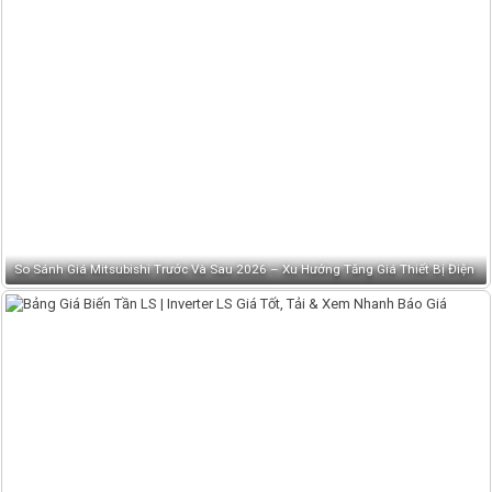
So Sánh Giá Mitsubishi Trước Và Sau 2026 – Xu Hướng Tăng Giá Thiết Bị Điện