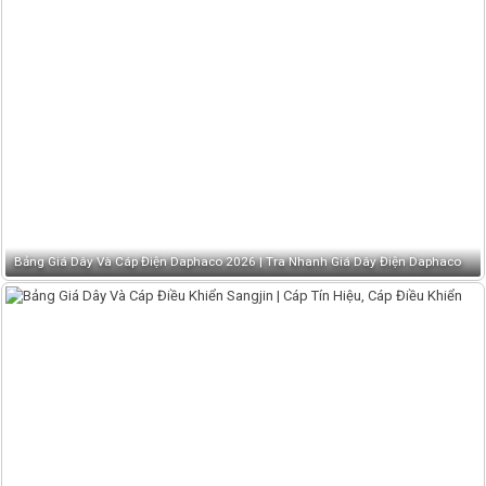
Bảng Giá Dây Và Cáp Điện Daphaco 2026 | Tra Nhanh Giá Dây Điện Daphaco