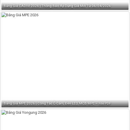
Bảng Giá CADIVI 2026 | Thông Báo Áp Dụng Giá Mới Từ 06/04/2026
Bảng Giá MPE 2026 | Công Tắc Ổ Cắm, Đèn LED, MCB MPE – File PDF