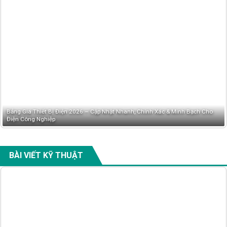
Bảng Giá Thiết Bị Điện 2026 – Cập Nhật Nhanh, Chính Xác & Minh Bạch Cho
Điện Công Nghiệp
BÀI VIẾT KỸ THUẬT