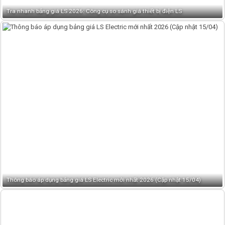
Tra nhanh bảng giá LS 2026: Công cụ so sánh giá thiết bị điện LS
Thông báo áp dụng bảng giá LS Electric mới nhất 2026 (Cập nhật 15/04)