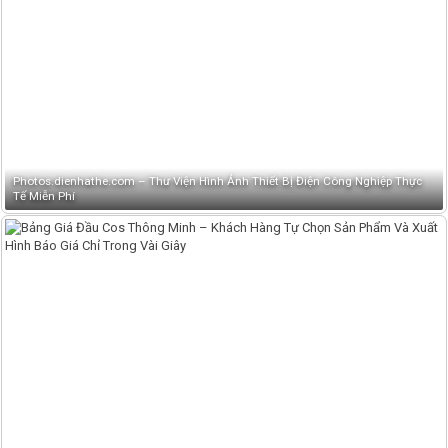
Photos.dienhathe.com – Thư Viện Hình Ảnh Thiết Bị Điện Công Nghiệp Thực
Tế Miễn Phí