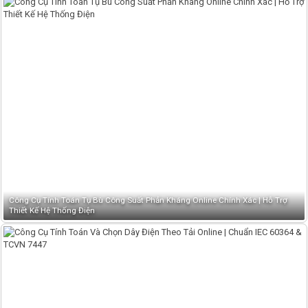
Công Cụ Tính Toán Tụ Bù Công Suất Phản Kháng Online Chính Xác | Hỗ Trợ
Thiết Kế Hệ Thống Điện