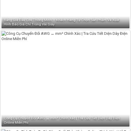
Bảng Giá Đầu Cos Thông Minh – Khách Hàng Tự Chọn Sản Phẩm Và Xuất
Hình Báo Giá Chỉ Trong Vài Giây
Công Cụ Chuyển Đổi AWG ↔ mm² Chính Xác | Tra Cứu Tiết Diện Dây Điện
Online Miễn Phí