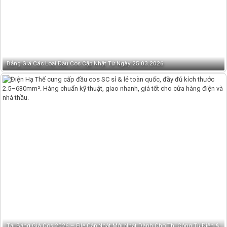
Bảng Giá Các Loại Đầu Cos Cập Nhật Từ Ngày 25.03.2026
Tải Bảng Giá Cos 2026 – File Cập Nhật Mới Nhất Dành Cho Thi Công Tủ Điện &