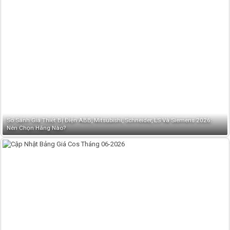
So Sánh Giá Thiết Bị Điện ABB, Mitsubishi, Schneider, LS Và Siemens 2026:
Nên Chọn Hãng Nào?