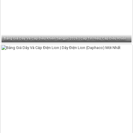
Bảng Giá Dây Và Cáp Điều Khiển Sangjin 2026 | Cáp Tín Hiệu, Cáp Điều Khiển