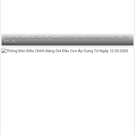
Cập Nhật Bảng Giá Đầu Cos Tháng 06/2026: Điều Chỉnh Một Số Mã DTL, GTY,
GTL, GL