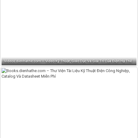
Videos.dienhathe.com – Video Kỹ Thuật, Giáo Dục Và Giải Trí Của Điện Hạ Thế