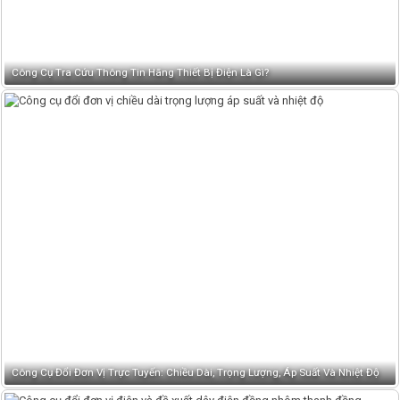
Công Cụ Tra Cứu Thông Tin Hãng Thiết Bị Điện Là Gì?
Công Cụ Đổi Đơn Vị Trực Tuyến: Chiều Dài, Trọng Lượng, Áp Suất Và Nhiệt Độ