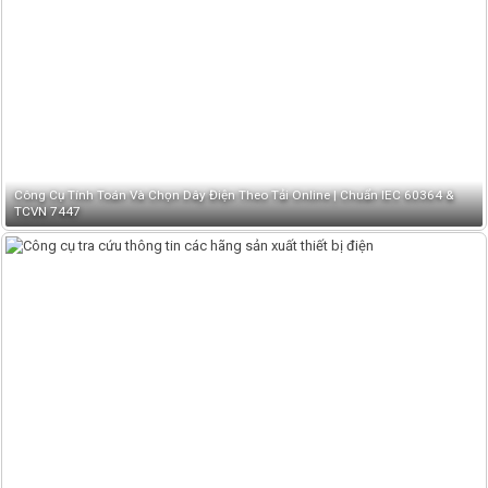
Công Cụ Tính Toán Và Chọn Dây Điện Theo Tải Online | Chuẩn IEC 60364 &
TCVN 7447