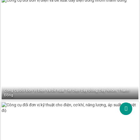
Công Cụ Đổi Đơn Vị Điện Và Đề Xuất Tiết Diện Dây Đồng, Dây Nhôm, Thanh
Đồng