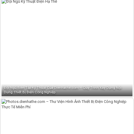
Đội Ngũ Biên Tập Kỹ Thuật Của Dienhathe.com – Quy Trình Xây Dựng Nội
Dung Thiết Bị Điện Công Nghiệp