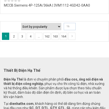
MCCB Siemens 4P-125A/36kA | 3VM1112-4GD42-0AA0
16
1
2
3
4
…
162
163
164
Thiết Bị Điện Hạ Thế
Điện Hạ Thế
là đơn vị chuyên phân phối
đầu cos, ống nối điện và
thiết bị điện công nghiệp
, phục vụ cho thi công tủ điện, nhà xưởng
và hệ thống điều khiển. Sản phẩm được lựa chọn theo tiêu chuẩn
kỹ thuật, đảm bảo độ dẫn điện ổn định, độ bền cơ học và an toàn
khi vận hành.
Tại
dienhathe.com
, khách hàng có thể dễ dàng tìm đúng chủng
loại đầu cos như
SC, DT, DTL, GTY, GTL, GL
cùng các phụ kiện đấu