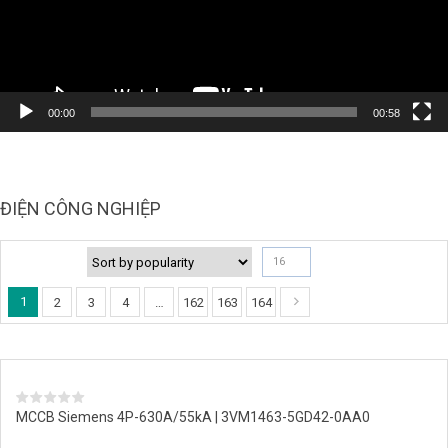
00:00
00:58
ĐIỆN CÔNG NGHIỆP
16
1
2
3
4
…
162
163
164
MCCB Siemens 4P-630A/55kA | 3VM1463-5GD42-0AA0