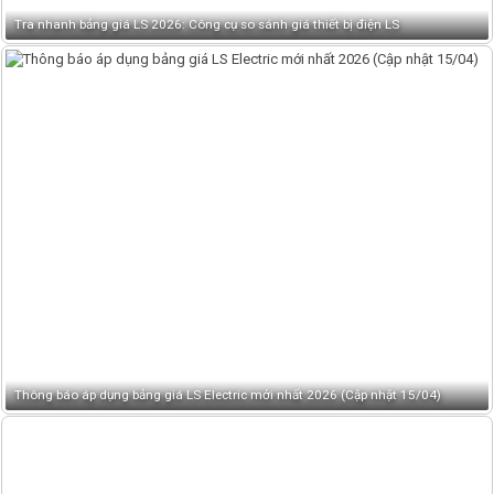
Tra nhanh bảng giá LS 2026: Công cụ so sánh giá thiết bị điện LS
Thông báo áp dụng bảng giá LS Electric mới nhất 2026 (Cập nhật 15/04)