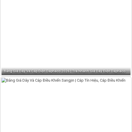
Bảng Giá Dây Và Cáp Điện Daphaco 2026 | Tra Nhanh Giá Dây Điện Daphaco