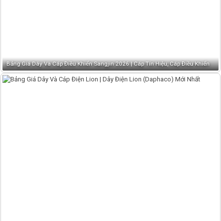
Bảng Giá Dây Và Cáp Điều Khiển Sangjin 2026 | Cáp Tín Hiệu, Cáp Điều Khiển