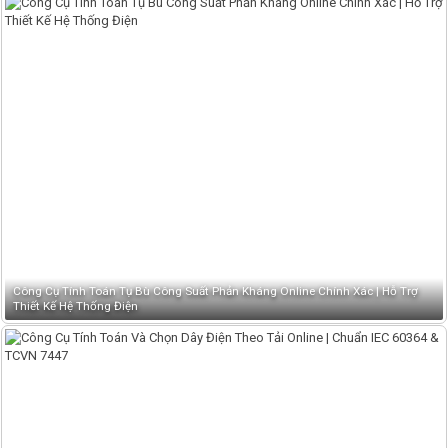
Công Cụ Tính Toán Tụ Bù Công Suất Phản Kháng Online Chính Xác | Hỗ Trợ
Thiết Kế Hệ Thống Điện