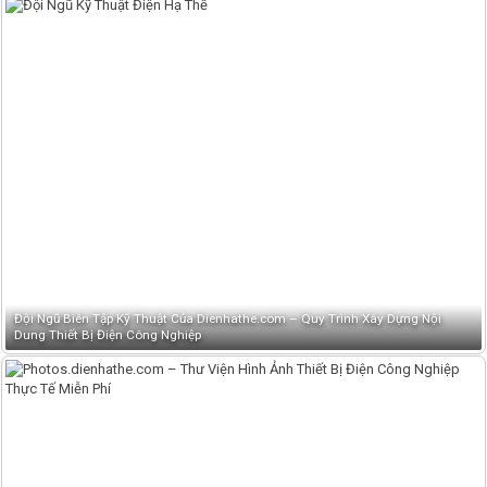
Đội Ngũ Biên Tập Kỹ Thuật Của Dienhathe.com – Quy Trình Xây Dựng Nội
Dung Thiết Bị Điện Công Nghiệp