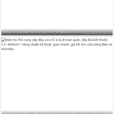
Bảng Giá Các Loại Đầu Cos Cập Nhật Từ Ngày 25.03.2026
Tải Bảng Giá Cos 2026 – File Cập Nhật Mới Nhất Dành Cho Thi Công Tủ Điện &