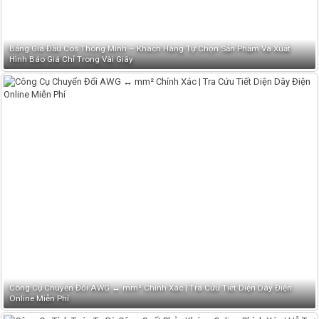
Bảng Giá Đầu Cos Thông Minh – Khách Hàng Tự Chọn Sản Phẩm Và Xuất
Hình Báo Giá Chỉ Trong Vài Giây
Công Cụ Chuyển Đổi AWG ↔ mm² Chính Xác | Tra Cứu Tiết Diện Dây Điện
Online Miễn Phí