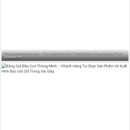
Photos.dienhathe.com – Thư Viện Hình Ảnh Thiết Bị Điện Công Nghiệp Thực
Tế Miễn Phí