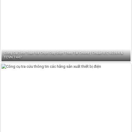
Công Cụ Tính Toán Và Chọn Dây Điện Theo Tải Online | Chuẩn IEC 60364 &
TCVN 7447