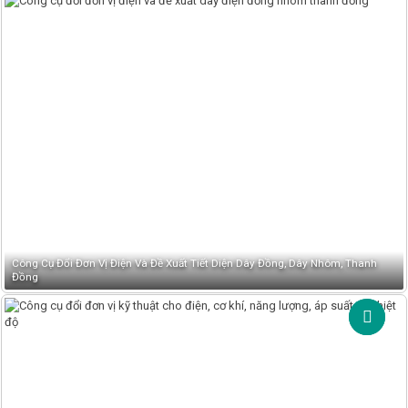
Công Cụ Đổi Đơn Vị Điện Và Đề Xuất Tiết Diện Dây Đồng, Dây Nhôm, Thanh
Đồng