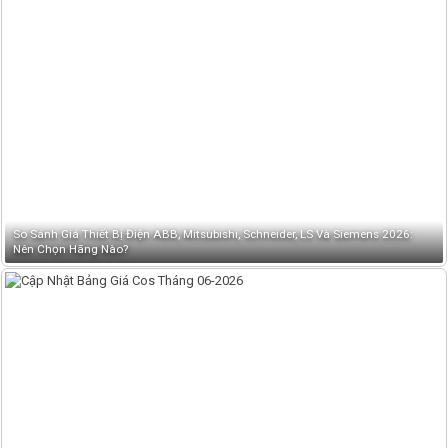
So Sánh Giá Thiết Bị Điện ABB, Mitsubishi, Schneider, LS Và Siemens 2026:
Nên Chọn Hãng Nào?