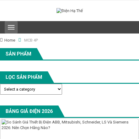
T
o
g
Home
MCB 4P
g
l
SẢN PHẨM
e
n
a
v
LỌC SẢN PHẨM
i
g
a
t
i
o
BẢNG GIÁ ĐIỆN 2026
n