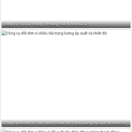
Công Cụ Tra Cứu Thông Tin Hãng Thiết Bị Điện Là Gì?
Công Cụ Đổi Đơn Vị Trực Tuyến: Chiều Dài, Trọng Lượng, Áp Suất Và Nhiệt Độ