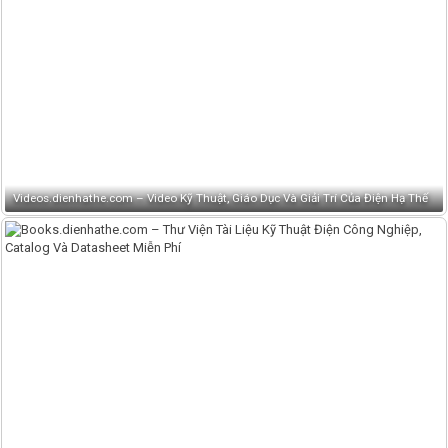
Videos.dienhathe.com – Video Kỹ Thuật, Giáo Dục Và Giải Trí Của Điện Hạ Thế