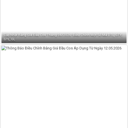
Cập Nhật Bảng Giá Đầu Cos Tháng 06/2026: Điều Chỉnh Một Số Mã DTL, GTY,
GTL, GL