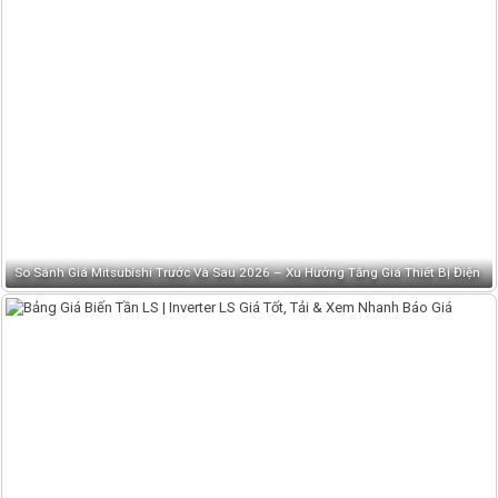
So Sánh Giá Mitsubishi Trước Và Sau 2026 – Xu Hướng Tăng Giá Thiết Bị Điện