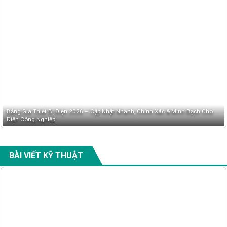
Bảng Giá Thiết Bị Điện 2026 – Cập Nhật Nhanh, Chính Xác & Minh Bạch Cho
Điện Công Nghiệp
BÀI VIẾT KỸ THUẬT