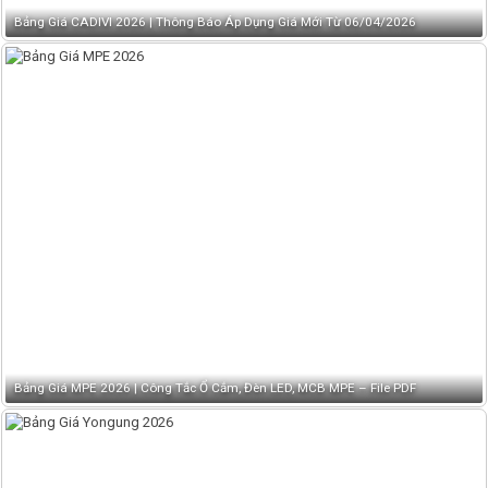
Bảng Giá CADIVI 2026 | Thông Báo Áp Dụng Giá Mới Từ 06/04/2026
Bảng Giá MPE 2026 | Công Tắc Ổ Cắm, Đèn LED, MCB MPE – File PDF