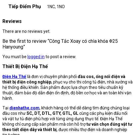
Tiếp Điểm Phụ
1NC, 1NO
Reviews
There are no reviews yet.
Be the first to review “Công Tắc Xoay có chìa khóa Φ25
Hanyoung”
You must be
logged in
to post a review.
Thiết Bị Điện Hạ Thế
Điện Hạ Thế
là đơn vị chuyên phân phối
đầu cos, ống nối điện và
thiết bị điện công nghiệp
, phục vụ cho thi công tủ điện, nhà xưởng và
hệ thống điều khiển. Sản phẩm được lựa chọn theo tiêu chuẩn kỹ
thuật, đảm bảo độ dẫn điện ổn định, độ bền cơ học và an toàn khi vận
hành.
Tại
dienhathe.com
, khách hàng có thể dễ dàng tìm đúng chủng loại
đầu cos như
SC, DT, DTL, GTY, GTL, GL
cùng các phụ kiện đấu nối
và vật tư tủ điện phù hợp với từng ứng dụng thực tế. Điện Hạ Thế
không chỉ cung cấp sản phẩm mà còn hỗ trợ
tư vấn chọn đúng vật tư
theo tiết diện dây và thiết bị
, được nhiều thợ điện và doanh nghiệp
tin tưởng.