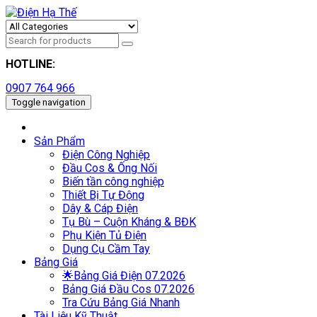
HOTLINE:
0907 764 966
Toggle navigation
Sản Phẩm
Điện Công Nghiệp
Đầu Cos & Ống Nối
Biến tần công nghiệp
Thiết Bị Tự Động
Dây & Cáp Điện
Tụ Bù – Cuộn Kháng & BĐK
Phụ Kiện Tủ Điện
Dụng Cụ Cầm Tay
Bảng Giá
🌟Bảng Giá Điện 07.2026
Bảng Giá Đầu Cos 07.2026
Tra Cứu Bảng Giá Nhanh
Tài Liệu Kỹ Thuật