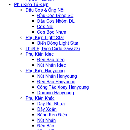
Phụ Kiện Tủ Điện
Đầu Cos & Ống Nối
Đầu Cos Đồng SC
Đầu Cos Nhôm DL
Cos Nối
Cos Bọc Nhựa
Phụ Kiện Light Star
Biến Dòng Light Star
Thiết Bị Điện Carlo Gavazzi
Phụ Kiện Idec
Đèn Báo Idec
Nút Nhấn Idec
Phụ Kiện Hanyoung
Nút Nhấn Hanyoung
Đèn Báo Hanyoung
Công Tắc Xoay Hanyoung
Domino Hanyoung
Phụ Kiện Khác
Dây Rút Nhựa
Dây Xoắn
Băng Keo Điện
Nút Nhấn
Đèn Báo