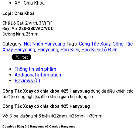
XY : Chìa Khóa
Loại : Chìa Khóa
Chế Độ Gạt: 2 Vị trí, 3 Vị Trí
Điện Áp:
220-380VAC/VDC
Đường kính: 25mm
Category:
Nút Nhấn Hanyoung
Tags:
Công Tắc Xoay
,
Công Tắc
Xoay Hanyoung
,
Hanyoung
,
Phụ Kiện
,
Phụ Kiện Tủ Điện
Thông tin sản phẩm
Additional information
Reviews (0)
Công Tắc Xoay có chìa khóa Φ25 Hanyoung
dùng để điều khiển các
tủ điện công nghiệp, điều khiển gián tiếp động cơ
Công Tắc Xoay có chìa khóa Φ25 Hanyoung
Với 3 loại đường phổ biến Φ22mm, Φ25mm, Φ30mm
Doenload Bảng Giá Hanyoung và Catalog Hanyoung