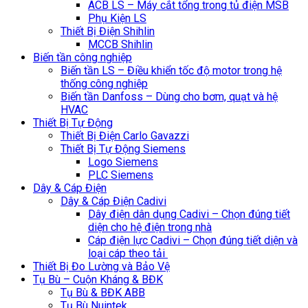
ACB LS – Máy cắt tổng trong tủ điện MSB
Phụ Kiện LS
Thiết Bị Điện Shihlin
MCCB Shihlin
Biến tần công nghiệp
Biến tần LS – Điều khiển tốc độ motor trong hệ
thống công nghiệp
Biến tần Danfoss – Dùng cho bơm, quạt và hệ
HVAC
Thiết Bị Tự Động
Thiết Bị Điện Carlo Gavazzi
Thiết Bị Tự Động Siemens
Logo Siemens
PLC Siemens
Dây & Cáp Điện
Dây & Cáp Điện Cadivi
Dây điện dân dụng Cadivi – Chọn đúng tiết
diện cho hệ điện trong nhà
Cáp điện lực Cadivi – Chọn đúng tiết diện và
loại cáp theo tải
Thiết Bị Đo Lường và Bảo Vệ
Tụ Bù – Cuộn Kháng & BĐK
Tụ Bù & BĐK ABB
Tụ Bù Nuintek