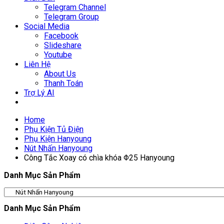
Telegram Channel
Telegram Group
Social Media
Facebook
Slideshare
Youtube
Liên Hệ
About Us
Thanh Toán
Trợ Lý AI
Home
Phụ Kiện Tủ Điện
Phụ Kiện Hanyoung
Nút Nhấn Hanyoung
Công Tắc Xoay có chìa khóa Φ25 Hanyoung
Danh Mục Sản Phẩm
Danh Mục Sản Phẩm