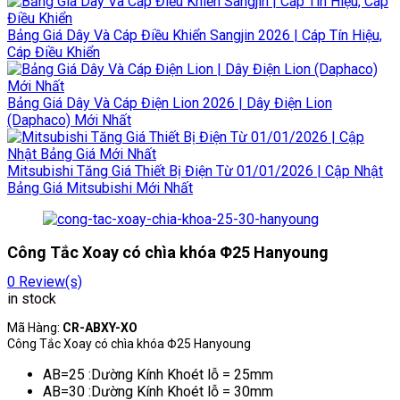
Bảng Giá Dây Và Cáp Điều Khiển Sangjin 2026 | Cáp Tín Hiệu,
Cáp Điều Khiển
Bảng Giá Dây Và Cáp Điện Lion 2026 | Dây Điện Lion
(Daphaco) Mới Nhất
Mitsubishi Tăng Giá Thiết Bị Điện Từ 01/01/2026 | Cập Nhật
Bảng Giá Mitsubishi Mới Nhất
Công Tắc Xoay có chìa khóa Φ25 Hanyoung
0
Review(s)
in stock
Mã Hàng:
CR-ABXY-XO
Công Tắc Xoay có chìa khóa Φ25 Hanyoung
AB=25 :Dường Kính Khoét lỗ = 25mm
AB=30 :Dường Kính Khoét lỗ = 30mm