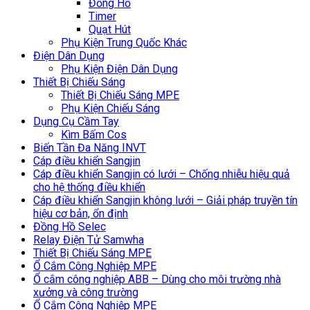
Đồng Hồ
Timer
Quạt Hút
Phụ Kiện Trung Quốc Khác
Điện Dân Dụng
Phụ Kiện Điện Dân Dụng
Thiết Bị Chiếu Sáng
Thiết Bị Chiếu Sáng MPE
Phụ Kiện Chiếu Sáng
Dụng Cụ Cầm Tay
Kìm Bấm Cos
Biến Tần Đa Năng INVT
Cáp điều khiển Sangjin
Cáp điều khiển Sangjin có lưới – Chống nhiễu hiệu quả
cho hệ thống điều khiển
Cáp điều khiển Sangjin không lưới – Giải pháp truyền tín
hiệu cơ bản, ổn định
Đồng Hồ Selec
Relay Điện Tử Samwha
Thiết Bị Chiếu Sáng MPE
Ổ Cắm Công Nghiệp MPE
Ổ cắm công nghiệp ABB – Dùng cho môi trường nhà
xưởng và công trường
Ổ Cắm Công Nghiệp MPE