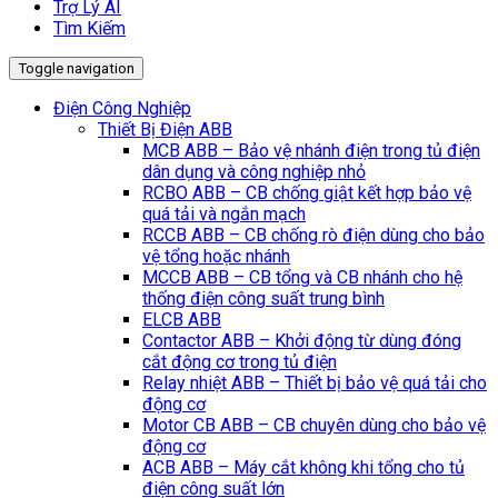
Trợ Lý AI
Tìm Kiếm
Toggle navigation
Điện Công Nghiệp
Thiết Bị Điện ABB
MCB ABB – Bảo vệ nhánh điện trong tủ điện
dân dụng và công nghiệp nhỏ
RCBO ABB – CB chống giật kết hợp bảo vệ
quá tải và ngắn mạch
RCCB ABB – CB chống rò điện dùng cho bảo
vệ tổng hoặc nhánh
MCCB ABB – CB tổng và CB nhánh cho hệ
thống điện công suất trung bình
ELCB ABB
Contactor ABB – Khởi động từ dùng đóng
cắt động cơ trong tủ điện
Relay nhiệt ABB – Thiết bị bảo vệ quá tải cho
động cơ
Motor CB ABB – CB chuyên dùng cho bảo vệ
động cơ
ACB ABB – Máy cắt không khi tổng cho tủ
điện công suất lớn