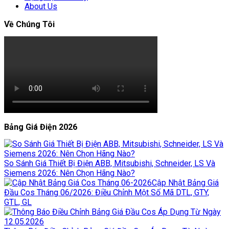
About Us
Về Chúng Tôi
Bảng Giá Điện 2026
So Sánh Giá Thiết Bị Điện ABB, Mitsubishi, Schneider, LS Và
Siemens 2026: Nên Chọn Hãng Nào?
Cập Nhật Bảng Giá
Đầu Cos Tháng 06/2026: Điều Chỉnh Một Số Mã DTL, GTY,
GTL, GL