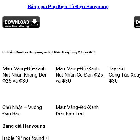
Bảng giá Phụ Kiện Tủ Điện Hanyoung
Hình Ảnh Đèn Báo Hanyoung và Nút Nhấn Hanyoung Φ25 và Φ30
Màu: Vàng-Đỏ-Xanh
Màu: Vàng-Đỏ-Xanh
Tay Gạt
Nút Nhần Không Đèn
Nút Nhần Có Đèn Φ25
Công Tắc Xoa
Φ25 và Φ30
và Φ30
Φ30
Chũ Nhật – Vuông
Màu: Vàng-Đỏ-Xanh
Đàn Báo
Đèn Báo Led
Bảng giá Hanyoung :
[table “9” not found /]