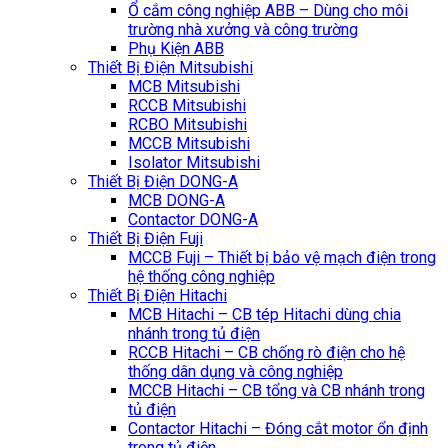
Ổ cắm công nghiệp ABB – Dùng cho môi
trường nhà xưởng và công trường
Phụ Kiện ABB
Thiết Bị Điện Mitsubishi
MCB Mitsubishi
RCCB Mitsubishi
RCBO Mitsubishi
MCCB Mitsubishi
Isolator Mitsubishi
Thiết Bị Điện DONG-A
MCB DONG-A
Contactor DONG-A
Thiết Bị Điện Fuji
MCCB Fuji – Thiết bị bảo vệ mạch điện trong
hệ thống công nghiệp
Thiết Bị Điện Hitachi
MCB Hitachi – CB tép Hitachi dùng chia
nhánh trong tủ điện
RCCB Hitachi – CB chống rò điện cho hệ
thống dân dụng và công nghiệp
MCCB Hitachi – CB tổng và CB nhánh trong
tủ điện
Contactor Hitachi – Đóng cắt motor ổn định
trong tủ điện