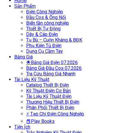
Home
Sản Phẩm
Điện Công Nghiệp
Đầu Cos & Ống Nối
Biến tần công nghiệp
Thiết Bị Tự Động
Dây & Cáp Điện
Tụ Bù – Cuộn Kháng & BĐK
Phụ Kiện Tủ Điện
Dụng Cụ Cầm Tay
Bảng Giá
🌟Bảng Giá Điện 07.2026
Bảng Giá Đầu Cos 07.2026
Tra Cứu Bảng Giá Nhanh
Tài Liệu Kỹ Thuật
Catalog Thiết Bị Điện
Kỹ Thuật Điện Cơ Bản
Tài Liệu Kỹ Thuật Điện
Thương Hiệu Thiết Bị Điện
Phân Phối Thiết Bị Điện
⚡ Tạp Chí Điện Công Nghiệp
📕Play Books
Tiện Ích
Trắc Nghiệm Kỹ Thuật Điện