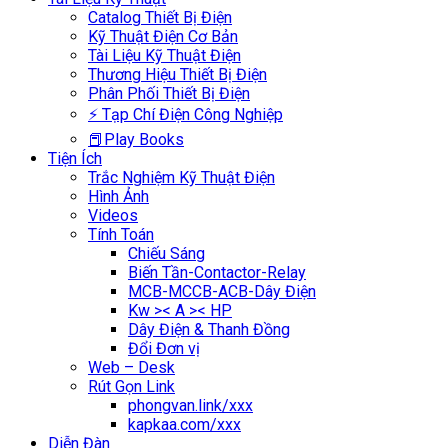
Catalog Thiết Bị Điện
Kỹ Thuật Điện Cơ Bản
Tài Liệu Kỹ Thuật Điện
Thương Hiệu Thiết Bị Điện
Phân Phối Thiết Bị Điện
⚡ Tạp Chí Điện Công Nghiệp
📕Play Books
Tiện Ích
Trắc Nghiệm Kỹ Thuật Điện
Hình Ảnh
Videos
Tính Toán
Chiếu Sáng
Biến Tần-Contactor-Relay
MCB-MCCB-ACB-Dây Điện
Kw >< A >< HP
Dây Điện & Thanh Đồng
Đổi Đơn vị
Web – Desk
Rút Gọn Link
phongvan.link/xxx
kapkaa.com/xxx
Diễn Đàn