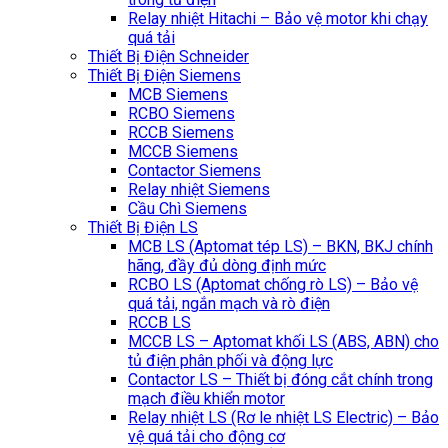
Relay nhiệt Hitachi – Bảo vệ motor khi chạy
quá tải
Thiết Bị Điện Schneider
Thiết Bị Điện Siemens
MCB Siemens
RCBO Siemens
RCCB Siemens
MCCB Siemens
Contactor Siemens
Relay nhiệt Siemens
Cầu Chì Siemens
Thiết Bị Điện LS
MCB LS (Aptomat tép LS) – BKN, BKJ chính
hãng, đầy đủ dòng định mức
RCBO LS (Aptomat chống rò LS) – Bảo vệ
quá tải, ngắn mạch và rò điện
RCCB LS
MCCB LS – Aptomat khối LS (ABS, ABN) cho
tủ điện phân phối và động lực
Contactor LS – Thiết bị đóng cắt chính trong
mạch điều khiển motor
Relay nhiệt LS (Rơ le nhiệt LS Electric) – Bảo
vệ quá tải cho động cơ