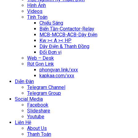
Hình Ảnh
Videos
Tính Toán
Chiếu Sáng
Biến Tần-Contactor-Relay
MCB-MCCB-ACB-Dây Điện
Kw >< A >< HP
Dây Điện & Thanh Đồng
Đổi Đơn vị
Web – Desk
Rút Gọn Link
phongvan.link/xxx
kapkaa.com/xxx
Diễn Đàn
Telegram Channel
Telegram Group
Social Media
Facebook
Slideshare
Youtube
Liên Hệ
About Us
Thanh Toán