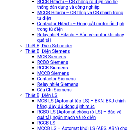
RCCB Hitachi – CB chống rò điện cho hệ
thống dân dụng và công nghiệp
MCCB Hitachi – CB tổng và CB nhánh trong
tủ điện
Contactor Hitachi – Đóng cắt motor ổn định
trong tủ điện
Relay nhiệt Hitachi – Bảo vệ motor khi chạy
quá tải
Thiết Bị Điện Schneider
Thiết Bị Điện Siemens
MCB Siemens
RCBO Siemens
RCCB Siemens
MCCB Siemens
Contactor Siemens
Relay nhiệt Siemens
Cầu Chì Siemens
Thiết Bị Điện LS
MCB LS (Aptomat tép LS) – BKN, BKJ chính
hãng, đầy đủ dòng định mức
RCBO LS (Aptomat chống rò LS) – Bảo vệ
quá tải, ngắn mạch và rò điện
RCCB LS
MCCB LS – Aptomat khối LS (ABS, ABN) cho