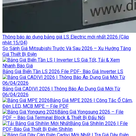
Thông báo áp dụng bảng giá LS Electric mới nhất 2026 (Cập
nhật 15/04)
So Sánh Giá Mitsubishi Trước Và Sau 2026 – Xu Hướng Tăng
Giá Thiết Bị Điện
Bảng Giá Biến Tần LS 2026 File PDF- Báo Giá Inverter LS
Bảng Giá CADIVI 2026 | Thông Báo Áp Dụng Giá Mới Từ
06/04/2026
Bảng Giá MPE 2026 | Công Tắc Ổ Cắm,
Đèn LED, MCB MPE – File PDF
Bảng Giá Yongsung 2026 – File
PDF – Báo Giá Terminal Block & Thiết Bị Đấu Nối
Bảng Giá Shihlin 2026 | File
PDF-Báo Giá Thiết Bị Điện Shihlin