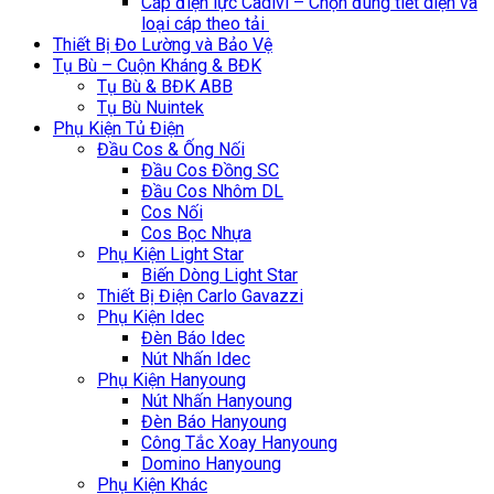
Cáp điện lực Cadivi – Chọn đúng tiết diện và
loại cáp theo tải
Thiết Bị Đo Lường và Bảo Vệ
Tụ Bù – Cuộn Kháng & BĐK
Tụ Bù & BĐK ABB
Tụ Bù Nuintek
Phụ Kiện Tủ Điện
Đầu Cos & Ống Nối
Đầu Cos Đồng SC
Đầu Cos Nhôm DL
Cos Nối
Cos Bọc Nhựa
Phụ Kiện Light Star
Biến Dòng Light Star
Thiết Bị Điện Carlo Gavazzi
Phụ Kiện Idec
Đèn Báo Idec
Nút Nhấn Idec
Phụ Kiện Hanyoung
Nút Nhấn Hanyoung
Đèn Báo Hanyoung
Công Tắc Xoay Hanyoung
Domino Hanyoung
Phụ Kiện Khác