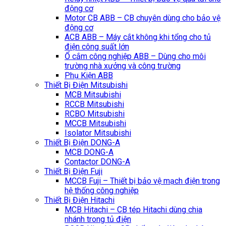
động cơ
Motor CB ABB – CB chuyên dùng cho bảo vệ
động cơ
ACB ABB – Máy cắt không khi tổng cho tủ
điện công suất lớn
Ổ cắm công nghiệp ABB – Dùng cho môi
trường nhà xưởng và công trường
Phụ Kiện ABB
Thiết Bị Điện Mitsubishi
MCB Mitsubishi
RCCB Mitsubishi
RCBO Mitsubishi
MCCB Mitsubishi
Isolator Mitsubishi
Thiết Bị Điện DONG-A
MCB DONG-A
Contactor DONG-A
Thiết Bị Điện Fuji
MCCB Fuji – Thiết bị bảo vệ mạch điện trong
hệ thống công nghiệp
Thiết Bị Điện Hitachi
MCB Hitachi – CB tép Hitachi dùng chia
nhánh trong tủ điện