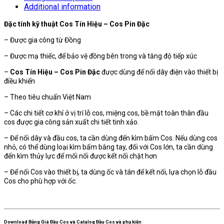
Additional information
Đặc tính kỹ thuật Cos Tín Hiệu – Cos Pin Đặc
– Được gia công từ Đồng
– Được mạ thiếc, để bảo vệ đồng bên trong và tăng độ tiếp xúc
–
Cos Tín Hiệu – Cos Pin Đặc
được dùng để nối dây điện vào thiết bị
điều khiển
– Theo tiêu chuẩn Việt Nam
– Các chi tiết cơ khí ở vị trí lỗ cos, miệng cos, bề mặt toàn thân đầu
cos được gia công sản xuất chi tiết tinh xảo.
– Để nối dây và đầu cos, ta cần dùng đến kìm bấm Cos. Nếu dùng cos
nhỏ, có thể dùng loại kìm bấm bằng tay, đối với Cos lớn, ta cần dùng
đến kìm thủy lực để mối nối được kết nối chặt hơn
– Để nối Cos vào thiết bị, ta dùng ốc và tán để kết nối, lựa chọn lỗ đầu
Cos cho phù hợp với ốc.
Download Bảng Giá Đầu Cos và Catalog Đầu Cos và phụ kiện