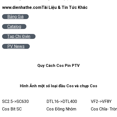
www.dienhathe.com
Tài Liệu & Tin Tức Khác
Bảng Giá
Catalog
Tạp Chí Điện
PV News
Quy Cách Cos Pin PTV
Hình Ảnh một số loại đầu Cos và chụp Cos
SC2.5->SC630
DTL16->DTL400
VF2->VF8Y
Cos Bít SC
Cos Đồng Nhôm
Cos Chĩa- Trò