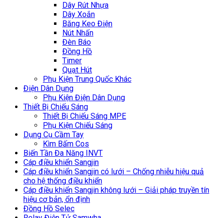
Dây Rút Nhựa
Dây Xoắn
Băng Keo Điện
Nút Nhấn
Đèn Báo
Đồng Hồ
Timer
Quạt Hút
Phụ Kiện Trung Quốc Khác
Điện Dân Dụng
Phụ Kiện Điện Dân Dụng
Thiết Bị Chiếu Sáng
Thiết Bị Chiếu Sáng MPE
Phụ Kiện Chiếu Sáng
Dụng Cụ Cầm Tay
Kìm Bấm Cos
Biến Tần Đa Năng INVT
Cáp điều khiển Sangjin
Cáp điều khiển Sangjin có lưới – Chống nhiễu hiệu quả
cho hệ thống điều khiển
Cáp điều khiển Sangjin không lưới – Giải pháp truyền tín
hiệu cơ bản, ổn định
Đồng Hồ Selec
Relay Điện Tử Samwha