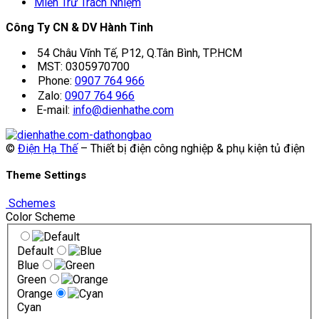
Miễn Trừ Trách Nhiệm
Công Ty CN & DV Hành Tinh
54 Châu Vĩnh Tế, P12, Q.Tân Bình, TP.HCM
MST: 0305970700
Phone:
0907 764 966
Zalo:
0907 764 966
E-mail:
info@dienhathe.com
©
Điện Hạ Thế
– Thiết bị điện công nghiệp & phụ kiện tủ điện
Theme Settings
Schemes
Color Scheme
Default
Blue
Green
Orange
Cyan