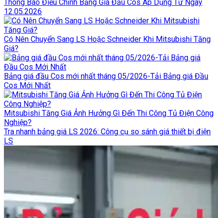
Thông Báo Điều Chỉnh Bảng Giá Đầu Cos Áp Dụng Từ Ngày
12.05.2026
Có Nên Chuyển Sang LS Hoặc Schneider Khi Mitsubishi Tăng
Giá?
Bảng giá đầu Cos mới nhất tháng 05/2026-Tải Bảng giá Đầu
Cos Mới Nhất
Mitsubishi Tăng Giá Ảnh Hưởng Gì Đến Thi Công Tủ Điện Công
Nghiệp?
Tra nhanh bảng giá LS 2026: Công cụ so sánh giá thiết bị điện
LS