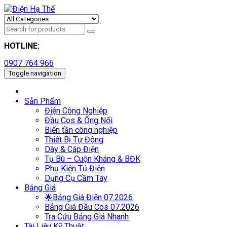
HOTLINE:
0907 764 966
Toggle navigation
Sản Phẩm
Điện Công Nghiệp
Đầu Cos & Ống Nối
Biến tần công nghiệp
Thiết Bị Tự Động
Dây & Cáp Điện
Tụ Bù – Cuộn Kháng & BĐK
Phụ Kiện Tủ Điện
Dụng Cụ Cầm Tay
Bảng Giá
🌟Bảng Giá Điện 07.2026
Bảng Giá Đầu Cos 07.2026
Tra Cứu Bảng Giá Nhanh
Tài Liệu Kỹ Thuật