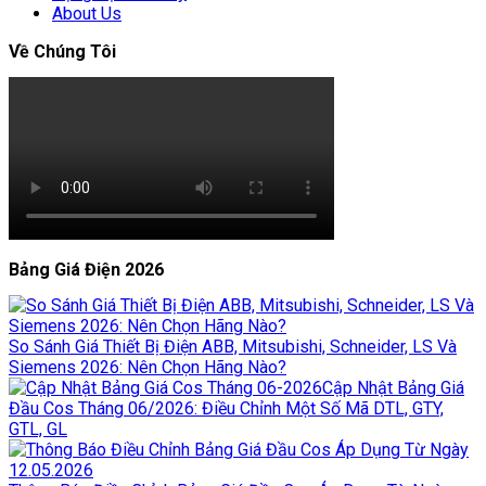
About Us
Về Chúng Tôi
Bảng Giá Điện 2026
So Sánh Giá Thiết Bị Điện ABB, Mitsubishi, Schneider, LS Và
Siemens 2026: Nên Chọn Hãng Nào?
Cập Nhật Bảng Giá
Đầu Cos Tháng 06/2026: Điều Chỉnh Một Số Mã DTL, GTY,
GTL, GL