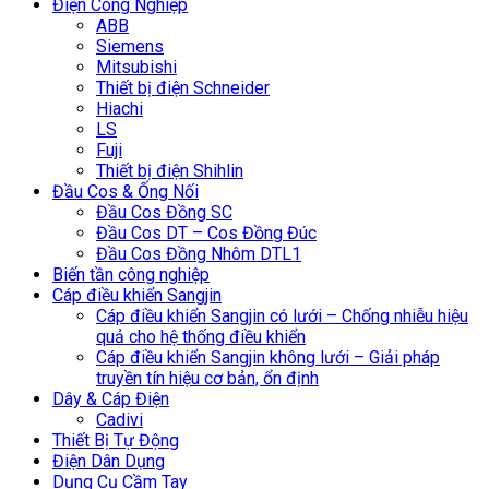
Điện Công Nghiệp
ABB
Siemens
Mitsubishi
Thiết bị điện Schneider
Hiachi
LS
Fuji
Thiết bị điện Shihlin
Đầu Cos & Ống Nối
Đầu Cos Đồng SC
Đầu Cos DT – Cos Đồng Đúc
Đầu Cos Đồng Nhôm DTL1
Biến tần công nghiệp
Cáp điều khiển Sangjin
Cáp điều khiển Sangjin có lưới – Chống nhiễu hiệu
quả cho hệ thống điều khiển
Cáp điều khiển Sangjin không lưới – Giải pháp
truyền tín hiệu cơ bản, ổn định
Dây & Cáp Điện
Cadivi
Thiết Bị Tự Động
Điện Dân Dụng
Dụng Cụ Cầm Tay