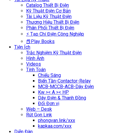
Catalog Thiết Bị Điện
Kỹ Thuật Điện Cơ Bản
Tài Liệu Kỹ Thuật Điện
Thương Hiệu Thiết Bị Điện
Phân Phối Thiết Bị Điện
⚡ Tạp Chí Điện Công Nghiệp
📕Play Books
Tiện Ích
Trắc Nghiệm Kỹ Thuật Điện
Hình Ảnh
Videos
Tính Toán
Chiếu Sáng
Biến Tần-Contactor-Relay
MCB-MCCB-ACB-Dây Điện
Kw >< A >< HP
Dây Điện & Thanh Đồng
Đổi Đơn vị
Web – Desk
Rút Gọn Link
phongvan.link/xxx
kapkaa.com/xxx
Diễn Đàn