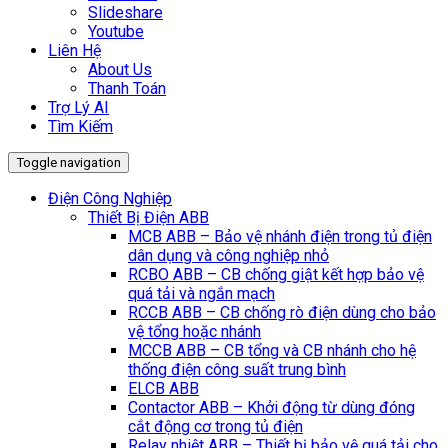
Slideshare
Youtube
Liên Hệ
About Us
Thanh Toán
Trợ Lý AI
Tìm Kiếm
Toggle navigation
Điện Công Nghiệp
Thiết Bị Điện ABB
MCB ABB – Bảo vệ nhánh điện trong tủ điện
dân dụng và công nghiệp nhỏ
RCBO ABB – CB chống giật kết hợp bảo vệ
quá tải và ngắn mạch
RCCB ABB – CB chống rò điện dùng cho bảo
vệ tổng hoặc nhánh
MCCB ABB – CB tổng và CB nhánh cho hệ
thống điện công suất trung bình
ELCB ABB
Contactor ABB – Khởi động từ dùng đóng
cắt động cơ trong tủ điện
Relay nhiệt ABB – Thiết bị bảo vệ quá tải cho