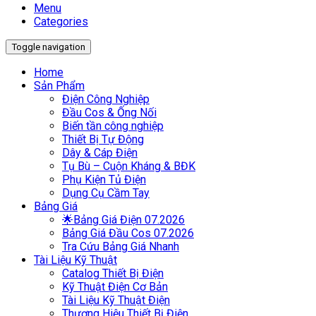
Menu
Categories
Toggle navigation
Home
Sản Phẩm
Điện Công Nghiệp
Đầu Cos & Ống Nối
Biến tần công nghiệp
Thiết Bị Tự Động
Dây & Cáp Điện
Tụ Bù – Cuộn Kháng & BĐK
Phụ Kiện Tủ Điện
Dụng Cụ Cầm Tay
Bảng Giá
🌟Bảng Giá Điện 07.2026
Bảng Giá Đầu Cos 07.2026
Tra Cứu Bảng Giá Nhanh
Tài Liệu Kỹ Thuật
Catalog Thiết Bị Điện
Kỹ Thuật Điện Cơ Bản
Tài Liệu Kỹ Thuật Điện
Thương Hiệu Thiết Bị Điện