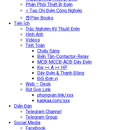
Phân Phối Thiết Bị Điện
⚡ Tạp Chí Điện Công Nghiệp
📕Play Books
Tiện Ích
Trắc Nghiệm Kỹ Thuật Điện
Hình Ảnh
Videos
Tính Toán
Chiếu Sáng
Biến Tần-Contactor-Relay
MCB-MCCB-ACB-Dây Điện
Kw >< A >< HP
Dây Điện & Thanh Đồng
Đổi Đơn vị
Web – Desk
Rút Gọn Link
phongvan.link/xxx
kapkaa.com/xxx
Diễn Đàn
Telegram Channel
Telegram Group
Social Media
Facebook