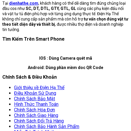
Tại
dienhathe.com
, khách hàng có thể dễ dàng tìm đúng chủng loại
đầu cos như
SC, DT, DTL, GTY, GTL, GL
cùng các phụ kiện đấu nối
và vật tư tủ điện phù hợp với từng ứng dụng thực tế. Điện Hạ Thế
không chỉ cung cấp sản phẩm mà còn hỗ trợ
tư vấn chọn đúng vật tư
theo tiết diện dây và thiết bị
, được nhiều thợ điện và doanh nghiệp
tin tưởng.
Tìm Kiếm Trên Smart Phone
IOS : Dùng Camera quét mã
Android: Dùng phần mềm doc QR Code
Chính Sách & Điều Khoản
Giới thiệu về Điện Hạ Thế
Điều Khoản Sử Dụng
Chính Sách Bảo Mật
Hình Thức Thanh Toán
Chính Sách Hóa Đơn
Chính Sách Giao Hàng
Chính Sách Đổi Trả Hàng
Chính Sách Bảo Hành Sản Phẩm