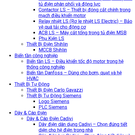
tủ điện phân phối và động lực
Contactor LS – Thiết bị đóng cắt chính trong
mạch điều khiển motor
Relay nhiệt LS (Rơ le nhiệt LS Electric) – Bảo
vệ quá tải cho động cơ
ACB LS – Máy cắt tổng trong tủ điện MSB
Phụ Kiện LS
Thiết Bị Điện Shihlin
MCCB Shihlin
Biến tần công nghiệp
Biến tần LS – Điều khiển tốc độ motor trong hệ
thống công nghiệp
Biến tần Danfoss – Dùng cho bơm, quạt và hệ
HVAC
Thiết Bị Tự Động
Thiết Bị Điện Carlo Gavazzi
Thiết Bị Tự Động Siemens
Logo Siemens
PLC Siemens
Dây & Cáp Điện
Dây & Cáp Điện Cadivi
Dây điện dân dụng Cadivi – Chọn đúng tiết
diện cho hệ điện trong nhà