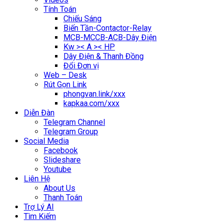
Tính Toán
Chiếu Sáng
Biến Tần-Contactor-Relay
MCB-MCCB-ACB-Dây Điện
Kw >< A >< HP
Dây Điện & Thanh Đồng
Đổi Đơn vị
Web – Desk
Rút Gọn Link
phongvan.link/xxx
kapkaa.com/xxx
Diễn Đàn
Telegram Channel
Telegram Group
Social Media
Facebook
Slideshare
Youtube
Liên Hệ
About Us
Thanh Toán
Trợ Lý AI
Tìm Kiếm