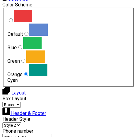
Color Scheme
Default
Blue
Green
Orange
Cyan
Layout
Box Layout
Header & Footer
Header Style
Phone number