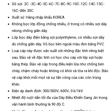
Số sợi 2C -3C-4C-5C-6C-7C-8C-9C-10C-12C-14C-15C-
16C-đến 30C.
Xuất xứ :Hàng nhập khẩu KOREA.
Không bọc lớp đồng chống nhiễu, ở trong có nhiều sợi dây
nilong chống giãn dây.
Lớp bọc dây điện bằng sợi polyethylene, có nhiều sợi dây
dù chống giãn dây. Vỏ bọc bên ngoài màu đen bằng PVC.
Loại cáp này được sản xuất với những đặc tính riêng biệt
sau: Bảo vệ về đặc tính cơ học cho cáp với lớp sợi hoặc
băng thép. Bảo vệ cáp trong điều kiện lửa như chống bén
cháy, chậm cháy hoặc không có khói và tỏa ra khí độc. Bảo
vệ cáp khỏi mỗi mọt và sự tấn công của các côn trùng
khác.
Điện áp danh định: 300/500V; 600V; 0.6/1kV.
Nhiệt độ ruột dẫn tối đa của Dây Điều Khiển Sang Jin trong
vận hành bình thường là 90 độ C.
O