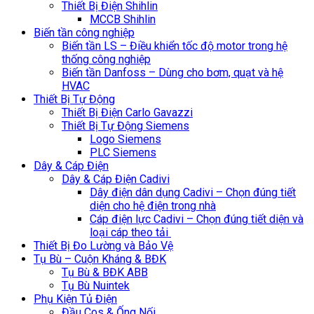
Thiết Bị Điện Shihlin
MCCB Shihlin
Biến tần công nghiệp
Biến tần LS – Điều khiển tốc độ motor trong hệ
thống công nghiệp
Biến tần Danfoss – Dùng cho bơm, quạt và hệ
HVAC
Thiết Bị Tự Động
Thiết Bị Điện Carlo Gavazzi
Thiết Bị Tự Động Siemens
Logo Siemens
PLC Siemens
Dây & Cáp Điện
Dây & Cáp Điện Cadivi
Dây điện dân dụng Cadivi – Chọn đúng tiết
diện cho hệ điện trong nhà
Cáp điện lực Cadivi – Chọn đúng tiết diện và
loại cáp theo tải
Thiết Bị Đo Lường và Bảo Vệ
Tụ Bù – Cuộn Kháng & BĐK
Tụ Bù & BĐK ABB
Tụ Bù Nuintek
Phụ Kiện Tủ Điện
Đầu Cos & Ống Nối