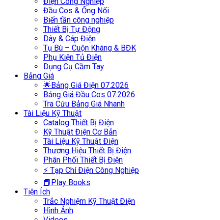
Điện Công Nghiệp
Đầu Cos & Ống Nối
Biến tần công nghiệp
Thiết Bị Tự Động
Dây & Cáp Điện
Tụ Bù – Cuộn Kháng & BĐK
Phụ Kiện Tủ Điện
Dụng Cụ Cầm Tay
Bảng Giá
🌟Bảng Giá Điện 07.2026
Bảng Giá Đầu Cos 07.2026
Tra Cứu Bảng Giá Nhanh
Tài Liệu Kỹ Thuật
Catalog Thiết Bị Điện
Kỹ Thuật Điện Cơ Bản
Tài Liệu Kỹ Thuật Điện
Thương Hiệu Thiết Bị Điện
Phân Phối Thiết Bị Điện
⚡ Tạp Chí Điện Công Nghiệp
📕Play Books
Tiện Ích
Trắc Nghiệm Kỹ Thuật Điện
Hình Ảnh
Videos