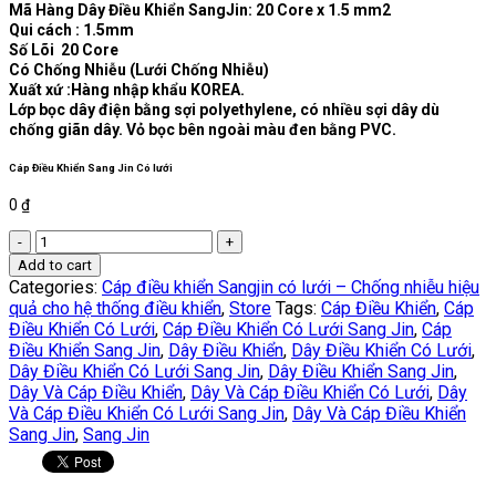
Mã Hàng Dây Điều Khiển SangJin: 20 Core x 1.5 mm2
Qui cách : 1.5mm
Số Lõi 20 Core
Có Chống Nhiễu (Lưới Chống Nhiễu)
Xuất xứ :Hàng nhập khẩu KOREA.
Lớp bọc dây điện bằng sợi polyethylene, có nhiều sợi dây dù
chống giãn dây. Vỏ bọc bên ngoài màu đen bằng PVC.
Cáp Điều Khiển Sang Jin Có lưới
0
₫
Dây
Điều
Add to cart
Khiển
Categories:
Cáp điều khiển Sangjin có lưới – Chống nhiễu hiệu
Sang
quả cho hệ thống điều khiển
,
Store
Tags:
Cáp Điều Khiển
,
Cáp
Jin
Điều Khiển Có Lưới
,
Cáp Điều Khiển Có Lưới Sang Jin
,
Cáp
Có
Điều Khiển Sang Jin
,
Dây Điều Khiển
,
Dây Điều Khiển Có Lưới
,
Lưới
Dây Điều Khiển Có Lưới Sang Jin
,
Dây Điều Khiển Sang Jin
,
20
Dây Và Cáp Điều Khiển
,
Dây Và Cáp Điều Khiển Có Lưới
,
Dây
lõi-
Và Cáp Điều Khiển Có Lưới Sang Jin
,
Dây Và Cáp Điều Khiển
1.5mm
Sang Jin
,
Sang Jin
|
20Cx1.5
quantity