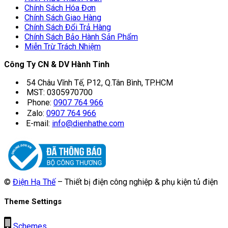
Chính Sách Hóa Đơn
Chính Sách Giao Hàng
Chính Sách Đổi Trả Hàng
Chính Sách Bảo Hành Sản Phẩm
Miễn Trừ Trách Nhiệm
Công Ty CN & DV Hành Tinh
54 Châu Vĩnh Tế, P12, Q.Tân Bình, TP.HCM
MST: 0305970700
Phone:
0907 764 966
Zalo:
0907 764 966
E-mail:
info@dienhathe.com
©
Điện Hạ Thế
– Thiết bị điện công nghiệp & phụ kiện tủ điện
Theme Settings
Schemes