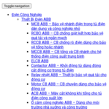
Toggle navigation
Điện Công Nghiệp
Thiết Bị Điện ABB
MCB ABB – Bảo vệ nhánh điện trong tủ điện
dân dụng và công nghiệp nhỏ
RCBO ABB – CB chống giật kết hợp bảo vệ
quá tải và ngắn mạch
RCCB ABB – CB chống rò điện dùng cho bảo
vệ tổng hoặc nhánh
MCCB ABB – CB tổng và CB nhánh cho hệ
thống điện công suất trung bình
ELCB ABB
Contactor ABB – Khởi động từ dùng đóng
cắt động cơ trong tủ điện
Relay nhiệt ABB – Thiết bị bảo vệ quá tải cho
động cơ
Motor CB ABB – CB chuyên dùng cho bảo vệ
động cơ
ACB ABB – Máy cắt không khi tổng cho tủ
điện công suất lớn
Ổ cắm công nghiệp ABB – Dùng cho môi
trường nhà xưởng và công trường