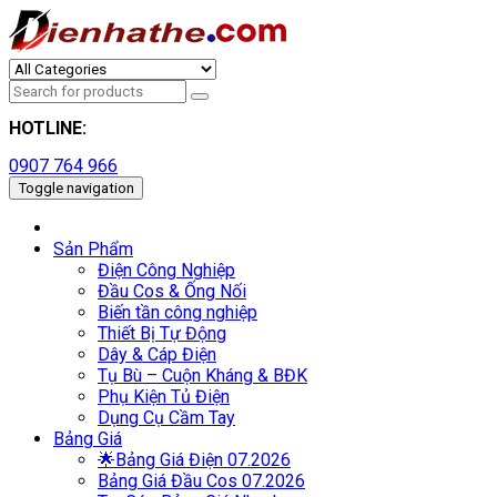
HOTLINE:
0907 764 966
Toggle navigation
Sản Phẩm
Điện Công Nghiệp
Đầu Cos & Ống Nối
Biến tần công nghiệp
Thiết Bị Tự Động
Dây & Cáp Điện
Tụ Bù – Cuộn Kháng & BĐK
Phụ Kiện Tủ Điện
Dụng Cụ Cầm Tay
Bảng Giá
🌟Bảng Giá Điện 07.2026
Bảng Giá Đầu Cos 07.2026