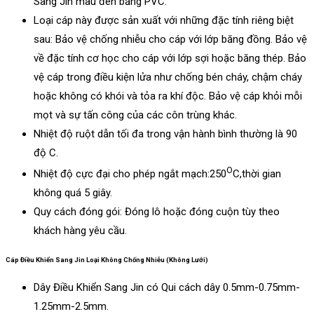
Sang Jin màu đen bằng PVC.
Loại cáp này được sản xuất với những đặc tính riêng biệt
sau: Bảo vệ chống nhiễu cho cáp với lớp băng đồng. Bảo vệ
về đặc tính cơ học cho cáp với lớp sợi hoặc băng thép. Bảo
vệ cáp trong điều kiện lửa như chống bén cháy, chậm cháy
hoặc không có khói và tỏa ra khí độc. Bảo vệ cáp khỏi mỗi
mọt và sự tấn công của các côn trùng khác.
Nhiệt độ ruột dẫn tối đa trong vận hành bình thường là 90
độ C.
O
Nhiệt độ cực đại cho phép ngắt mạch:250
C,thời gian
không quá 5 giây.
Quy cách đóng gói: Đóng lô hoặc đóng cuộn tùy theo
khách hàng yêu cầu.
Cáp Điều Khiển Sang Jin Loại Không Chống Nhiễu (Không Lưới)
Dây Điều Khiển Sang Jin có Qui cách dây 0.5mm-0.75mm-
1.25mm-2.5mm.