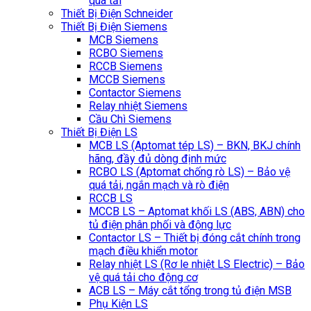
quá tải
Thiết Bị Điện Schneider
Thiết Bị Điện Siemens
MCB Siemens
RCBO Siemens
RCCB Siemens
MCCB Siemens
Contactor Siemens
Relay nhiệt Siemens
Cầu Chì Siemens
Thiết Bị Điện LS
MCB LS (Aptomat tép LS) – BKN, BKJ chính
hãng, đầy đủ dòng định mức
RCBO LS (Aptomat chống rò LS) – Bảo vệ
quá tải, ngắn mạch và rò điện
RCCB LS
MCCB LS – Aptomat khối LS (ABS, ABN) cho
tủ điện phân phối và động lực
Contactor LS – Thiết bị đóng cắt chính trong
mạch điều khiển motor
Relay nhiệt LS (Rơ le nhiệt LS Electric) – Bảo
vệ quá tải cho động cơ
ACB LS – Máy cắt tổng trong tủ điện MSB
Phụ Kiện LS