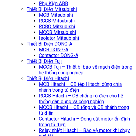
Phụ Kiện ABB
Thiết Bị Điện Mitsubishi
MCB Mitsubishi
RCCB Mitsubishi
RCBO Mitsubishi
MCCB Mitsubishi
Isolator Mitsubishi
Thiết Bị Điện DONG-A
MCB DONG-A
Contactor DONG-A
Thiết Bị Điện Fuji
MCCB Fuji – Thiết bị bảo vệ mạch điện trong
hệ thống công nghiệp
Thiết Bị Điện Hitachi
MCB Hitachi – CB tép Hitachi dùng chia
nhánh trong tủ điện
RCCB Hitachi – CB chống rò điện cho hệ
thống dân dụng và công nghiệp
MCCB Hitachi – CB tổng và CB nhánh trong
tủ điện
Contactor Hitachi – Đóng cắt motor ổn định
trong tủ điện
Relay nhiệt Hitachi – Bảo vệ motor khi chạy