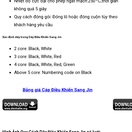
Nhiệt độ cực đại cho phép ngắt mạch:250
C,thời gian
không quá 5 giây.
Quy cách đóng gói: Đóng lô hoặc đóng cuộn tùy theo
khách hàng yêu cầu.
Xác định dây trong Dây Điều Khiển Sang Jin
​2 core: Black, White
3 core: Black, White, Red
4 core: Black, White, Red, Green
Above 5 core: Numbering code on Black
Bảng giá Cáp Điều Khiển Sang Jin
Hình Ảnh Quy Cách Dây Điều Khiển Sang Jin có lưới: