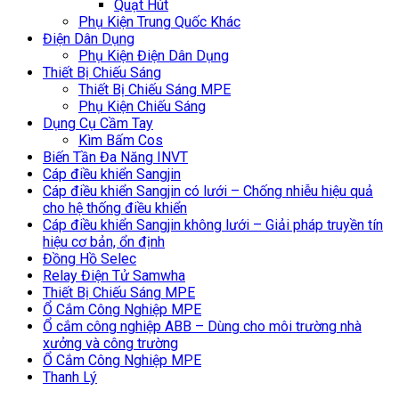
Quạt Hút
Phụ Kiện Trung Quốc Khác
Điện Dân Dụng
Phụ Kiện Điện Dân Dụng
Thiết Bị Chiếu Sáng
Thiết Bị Chiếu Sáng MPE
Phụ Kiện Chiếu Sáng
Dụng Cụ Cầm Tay
Kìm Bấm Cos
Biến Tần Đa Năng INVT
Cáp điều khiển Sangjin
Cáp điều khiển Sangjin có lưới – Chống nhiễu hiệu quả
cho hệ thống điều khiển
Cáp điều khiển Sangjin không lưới – Giải pháp truyền tín
hiệu cơ bản, ổn định
Đồng Hồ Selec
Relay Điện Tử Samwha
Thiết Bị Chiếu Sáng MPE
Ổ Cắm Công Nghiệp MPE
Ổ cắm công nghiệp ABB – Dùng cho môi trường nhà
xưởng và công trường
Ổ Cắm Công Nghiệp MPE
Thanh Lý