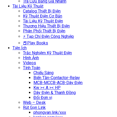
Tra Cứu Bảng Giá Nhanh
Tài Liệu Kỹ Thuật
Catalog Thiết Bị Điện
Kỹ Thuật Điện Cơ Bản
Tài Liệu Kỹ Thuật Điện
Thương Hiệu Thiết Bị Điện
Phân Phối Thiết Bị Điện
⚡ Tạp Chí Điện Công Nghiệp
📕Play Books
Tiện Ích
Trắc Nghiệm Kỹ Thuật Điện
Hình Ảnh
Videos
Tính Toán
Chiếu Sáng
Biến Tần-Contactor-Relay
MCB-MCCB-ACB-Dây Điện
Kw >< A >< HP
Dây Điện & Thanh Đồng
Đổi Đơn vị
Web – Desk
Rút Gọn Link
phongvan.link/xxx