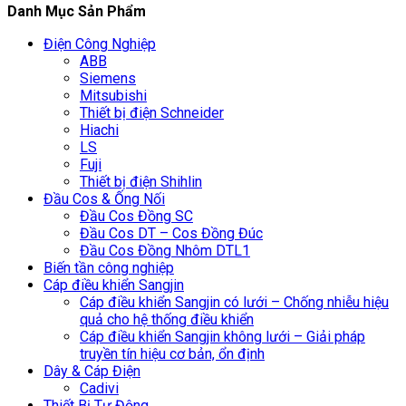
Danh Mục Sản Phẩm
Điện Công Nghiệp
ABB
Siemens
Mitsubishi
Thiết bị điện Schneider
Hiachi
LS
Fuji
Thiết bị điện Shihlin
Đầu Cos & Ống Nối
Đầu Cos Đồng SC
Đầu Cos DT – Cos Đồng Đúc
Đầu Cos Đồng Nhôm DTL1
Biến tần công nghiệp
Cáp điều khiển Sangjin
Cáp điều khiển Sangjin có lưới – Chống nhiễu hiệu
quả cho hệ thống điều khiển
Cáp điều khiển Sangjin không lưới – Giải pháp
truyền tín hiệu cơ bản, ổn định
Dây & Cáp Điện
Cadivi
Thiết Bị Tự Động