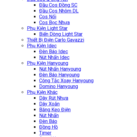
Đầu Cos Đồng SC
Đầu Cos Nhôm DL
Cos Nối
Cos Bọc Nhựa
Phụ Kiện Light Star
Biến Dòng Light Star
Thiết Bị Điện Carlo Gavazzi
Phụ Kiện Idec
Đèn Báo Idec
Nút Nhấn Idec
Phụ Kiện Hanyoung
Nút Nhấn Hanyoung
Đèn Báo Hanyoung
Công Tắc Xoay Hanyoung
Domino Hanyoung
Phụ Kiện Khác
Dây Rút Nhựa
Dây Xoắn
Băng Keo Điện
Nút Nhấn
Đèn Báo
Đồng Hồ
Timer