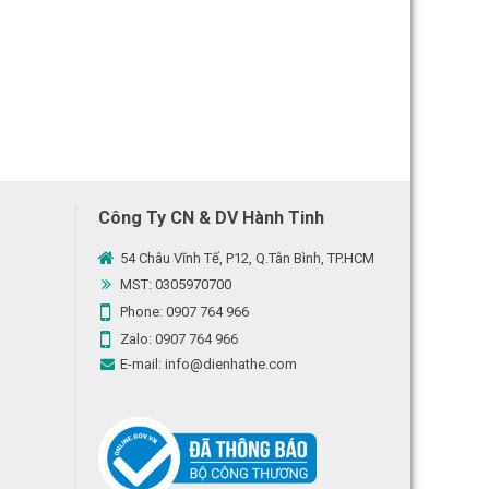
Công Ty CN & DV Hành Tinh
54 Châu Vĩnh Tế, P12, Q.Tân Bình, TP.HCM
MST: 0305970700
Phone:
0907 764 966
Zalo:
0907 764 966
E-mail:
info@dienhathe.com