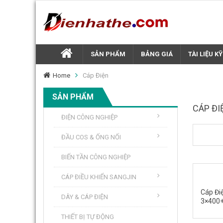
SẢN PHẨM
BẢNG GIÁ
TÀI LIỆU K
Home
Cáp Điện
SẢN PHẨM
CÁP ĐI
ĐIỆN CÔNG NGHIỆP
ĐẦU COS & ỐNG NỐI
BIẾN TẦN CÔNG NGHIỆP
CÁP ĐIỀU KHIỂN SANGJIN
Cáp Đi
DÂY & CÁP ĐIỆN
3×400+
THIẾT BỊ TỰ ĐỘNG