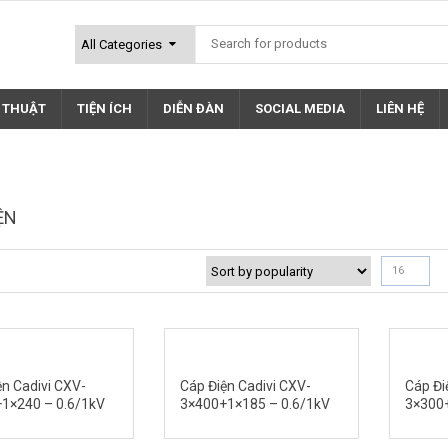
Ỹ THUẬT
TIỆN ÍCH
DIỄN ĐÀN
SOCIAL MEDIA
LIÊN HỆ
ỆN
16
ện Cadivi CXV-
Cáp Điện Cadivi CXV-
Cáp Đi
1×240 – 0.6/1kV
3×400+1×185 – 0.6/1kV
3×300+