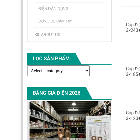
ĐIỆN DÂN DỤNG
DỤNG CỤ CẦM TAY
Cáp Đi
3×240+
ABOUT US
LỌC SẢN PHẨM
Cáp Đi
3×185+
BẢNG GIÁ ĐIỆN 2026
Cáp Đi
3×120+