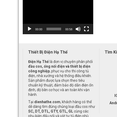
Player
00:00
00:58
Thiết Bị Điện Hạ Thế
Tìm K
Điện Hạ Thế
là đơn vị chuyên phân phối
đầu cos, ống nối điện và thiết bị điện
công nghiệp
, phục vụ cho thi công tủ
điện, nhà xưởng và hệ thống điều khiển.
Sản phẩm được lựa chọn theo tiêu
chuẩn kỹ thuật, đảm bảo độ dẫn điện ổn
định, độ bền cơ học và an toàn khi vận
hành.
I
Tại
dienhathe.com
, khách hàng có thể
And
dễ dàng tìm đúng chủng loại đầu cos như
SC, DT, DTL, GTY, GTL, GL
cùng các
phụ kiện đấu nối và vật tư tủ điện phù