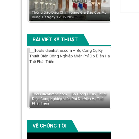
áng 06/2026:
Thông Báo Điều Chỉnh Bảng Giá Đầu Cos Áp
Có Nên Chuyển
 GTL, GL
Dụng Từ Ngày 12.05.2026
Mitsubishi Tăn
BÀI VIẾT KỸ THUẬT
n Tài Liệu Kỹ
Tools.dienhathe.com – Bộ Công Cụ Kỹ Thuật
Đội Ngũ Biên 
og Và
Điện Công Nghiệp Miễn Phí Do Điện Hạ Thế
Dienhathe.com
Phát Triển
Dung Thiết Bị
VỀ CHÚNG TÔI
Video