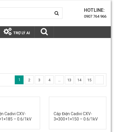
HOTLINE:
0907 764 966
TRỢ LÝ AI
1
2
3
4
…
13
14
15
ện Cadivi CXV-
Cáp Điện Cadivi CXV-
1×185 – 0.6/1kV
3×300+1×150 – 0.6/1kV