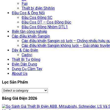
Fuji
Thiết bị điện Shihlin
Đầu Cos & Ống Nối
Đầu Cos Đồng SC
Đầu Cos DT – Cos Đồng Đúc
Đầu Cos Đồng Nhôm DTL1
Biến tần công nghiệp
Cáp điều khiển Sangjin
Cáp điều khiển Sangjin có lưới – Chống nhiễu hiệu q
Cáp điều khiển Sangjin không lưới – Giải pháp truyền 
Dây & Cáp Điện
Cadivi
Thiết Bị Tự Động
Điện Dân Dụng
Dụng Cụ Cầm Tay
About Us
Lọc Sản Phẩm
Bảng Giá Điện 2026