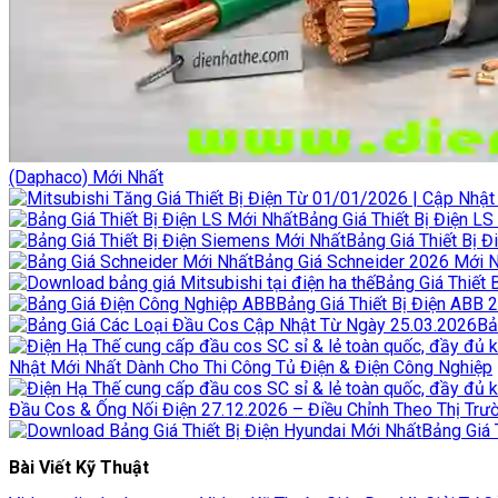
(Daphaco) Mới Nhất
Bảng Giá Thiết Bị Điện L
Bảng Giá Thiết Bị 
Bảng Giá Schneider 2026 Mới Nh
Bảng Giá Thiết 
Bảng Giá Thiết Bị Điện ABB
Bả
Nhật Mới Nhất Dành Cho Thi Công Tủ Điện & Điện Công Nghiệp
Đầu Cos & Ống Nối Điện 27.12.2026 – Điều Chỉnh Theo Thị Trư
Bảng Giá 
Bài Viết Kỹ Thuật