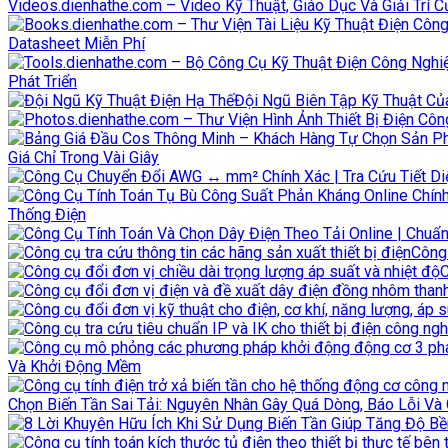
Videos.dienhathe.com – Video Kỹ Thuật, Giáo Dục Và Giải Trí 
Datasheet Miễn Phí
Phát Triển
Đội Ngũ Biên Tập Kỹ Thuật Củ
Giá Chỉ Trong Vài Giây
Thống Điện
Công 
C
Và Khởi Động Mềm
Chọn Biến Tần Sai Tải: Nguyên Nhân Gây Quá Dòng, Báo Lỗi Và