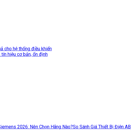
uả cho hệ thống điều khiển
tín hiệu cơ bản, ổn định
So Sánh Giá Thiết Bị Điện A