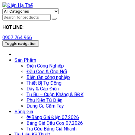
HOTLINE:
0907 764 966
Toggle navigation
Sản Phẩm
Điện Công Nghiệp
Đầu Cos & Ống Nối
Biến tần công nghiệp
Thiết Bị Tự Động
Dây & Cáp Điện
Tụ Bù – Cuộn Kháng & BĐK
Phụ Kiện Tủ Điện
Dụng Cụ Cầm Tay
Bảng Giá
🌟Bảng Giá Điện 07.2026
Bảng Giá Đầu Cos 07.2026
Tra Cứu Bảng Giá Nhanh
Tài Liệu Kỹ Thuật