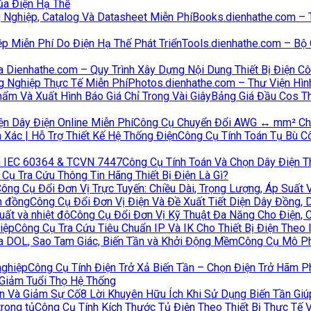
Của Điện Hạ Thế
Books.dienhathe.com – T
Tools.dienhathe.com – Bộ
a Dienhathe.com – Quy Trình Xây Dựng Nội Dung Thiết Bị Điện C
Photos.dienhathe.com – Thư Viện Hình
Bảng Giá Đầu Cos T
Công Cụ Chuyển Đổi AWG ↔ mm² Chính
Công Cụ Tính Toán Tụ Bù Cô
Công Cụ Tính Toán Và Chọn Dây Điện T
Cụ Tra Cứu Thông Tin Hãng Thiết Bị Điện Là Gì?
ông Cụ Đổi Đơn Vị Trực Tuyến: Chiều Dài, Trọng Lượng, Áp Suất 
Công Cụ Đổi Đơn Vị Điện Và Đề Xuất Tiết Diện Dây Đồng,
Công Cụ Đổi Đơn Vị Kỹ Thuật Đa Năng Cho Điện, 
Công Cụ Tra Cứu Tiêu Chuẩn IP Và IK Cho Thiết Bị Điện Theo
Công Cụ Mô Ph
Công Cụ Tính Điện Trở Xả Biến Tần – Chọn Điện Trở Hãm 
 Giảm Tuổi Thọ Hệ Thống
8 Lời Khuyên Hữu Ích Khi Sử Dụng Biến Tần Gi
Công Cụ Tính Kích Thước Tủ Điện Theo Thiết Bị Thực Tế V