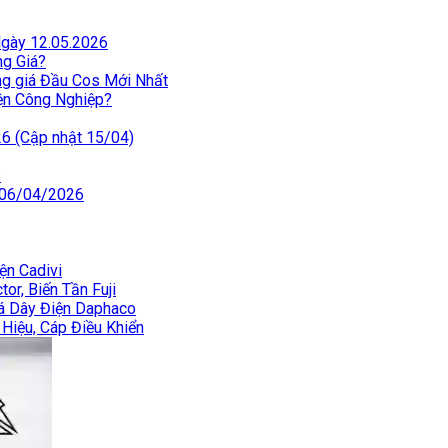
Ngày 12.05.2026
ng Giá?
ng giá Đầu Cos Mới Nhất
iện Công Nghiệp?
26 (Cập nhật 15/04)
S
 06/04/2026
ện Cadivi
or, Biến Tần Fuji
iá Dây Điện Daphaco
 Hiệu, Cáp Điều Khiển