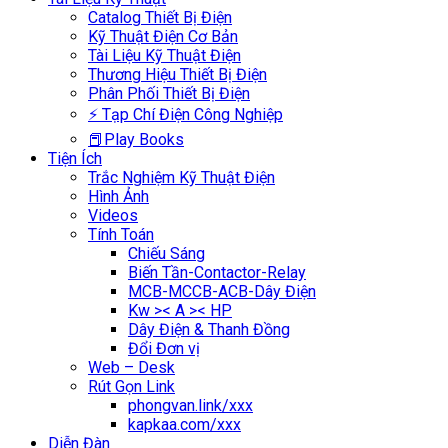
Catalog Thiết Bị Điện
Kỹ Thuật Điện Cơ Bản
Tài Liệu Kỹ Thuật Điện
Thương Hiệu Thiết Bị Điện
Phân Phối Thiết Bị Điện
⚡ Tạp Chí Điện Công Nghiệp
📕Play Books
Tiện Ích
Trắc Nghiệm Kỹ Thuật Điện
Hình Ảnh
Videos
Tính Toán
Chiếu Sáng
Biến Tần-Contactor-Relay
MCB-MCCB-ACB-Dây Điện
Kw >< A >< HP
Dây Điện & Thanh Đồng
Đổi Đơn vị
Web – Desk
Rút Gọn Link
phongvan.link/xxx
kapkaa.com/xxx
Diễn Đàn