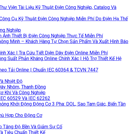
hư Viện Tài Liệu Kỹ Thuật Điện Công Nghiệp, Catalog Và
 Công Cụ Kỹ Thuật Điện Công Nghiệp Miễn Phí Do Điện Hạ Thế
ông Nghiệp
 Ảnh Thiết Bị Điện Công Nghiệp Thực Tế Miễn Phí
hông Minh – Khách Hàng Tự Chọn Sản Phẩm Và Xuất Hình Báo
 Xác | Tra Cứu Tiết Diện Dây Điện Online Miễn Phí
ng Suất Phản Kháng Online Chính Xác | Hỗ Trợ Thiết Kế Hệ
heo Tải Online | Chuẩn IEC 60364 & TCVN 7447
Và Nhiệt Độ
 Dây Nhôm, Thanh Đồng
Cơ Khí Và Công Nghiệp
 IEC 60529 Và IEC 62262
ỏng Khởi Động Động Cơ 3 Pha: DOL, Sao Tam Giác, Biến Tần
Phù Hợp Cho Động Cơ
úp Tăng Độ Bền Và Giảm Sự Cố
à Tiêu Chuẩn Thiết Kế