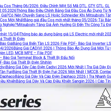
u Cos Tháng 06/2026: Điều Chỉnh Một Số Mã DTL, GTY, GTL, GL
Thông Báo Điều Chỉnh Bảng Giá Đầu Cos Áp Dụng Từ 
Có Nên Chuyển Sang LS Hoặc Schneider Khi Mitsubishi Tă
Bảng giá đầu Cos mới nhất tháng 05/2026-Tải Bả
Mitsubishi Tăng Giá Ảnh Hưởng Gì Đến Thi Công Tủ Đ
LS
Thông báo áp dụng bảng giá LS Electric mới nhất 20
 Thiết Bị Điện
Bảng Giá Biến Tần LS 2026 File PDF- Báo Giá Inverter L
Bảng Giá CADIVI 2026 | Thông Báo Áp Dụng Giá Mới Từ
Đèn LED, MCB MPE – File PDF
 Báo Giá Terminal Block & Thiết Bị Đấu Nối
F-Báo Giá Thiết Bị Điện Shihlin
Bảng Giá Dây Cáp Điện Cadivi 2026 Mới Nhất | Tra Giá Dây Đi
Bảng Giá Thiết Bị Điện Fuji 2026 Mới Nhất | MCCB, Contact
Bảng Giá Dây Và Cáp Điện Daphaco 2026 | Tra Nhanh G
Bảng Giá Dây Và Cáp Điều Khiển Sangjin 2026 | Cáp Tín