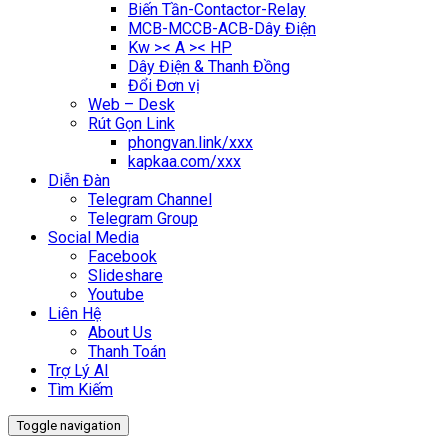
Biến Tần-Contactor-Relay
MCB-MCCB-ACB-Dây Điện
Kw >< A >< HP
Dây Điện & Thanh Đồng
Đổi Đơn vị
Web – Desk
Rút Gọn Link
phongvan.link/xxx
kapkaa.com/xxx
Diễn Đàn
Telegram Channel
Telegram Group
Social Media
Facebook
Slideshare
Youtube
Liên Hệ
About Us
Thanh Toán
Trợ Lý AI
Tìm Kiếm
Toggle navigation