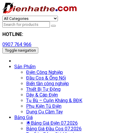
HOTLINE:
0907 764 966
Toggle navigation
Sản Phẩm
Điện Công Nghiệp
Đầu Cos & Ống Nối
Biến tần công nghiệp
Thiết Bị Tự Động
Dây & Cáp Điện
Tụ Bù – Cuộn Kháng & BĐK
Phụ Kiện Tủ Điện
Dụng Cụ Cầm Tay
Bảng Giá
🌟Bảng Giá Điện 07.2026
Bảng Giá Đầu Cos 07.2026