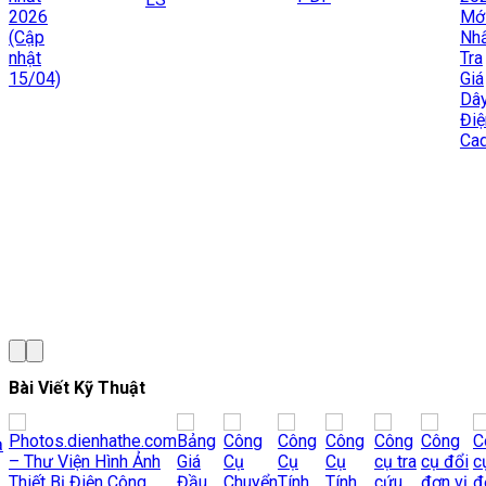
Mới
2026 |
Nhất |
Cáp
Tra
Tín
Giá
Hiệu,
Dây
Cáp
Điện
Điều
Cadivi
Khiển
Bài Viết Kỹ Thuật
Chọn
Biến
Tần Sai
Tải: