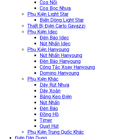
Cos Nối
Cos Bọc Nhựa
Phụ Kiện Light Star
Biến Dòng Light Star
Thiết Bị Điện Carlo Gavazzi
Phụ Kiện Idec
Đèn Báo Idec
Nút Nhấn Idec
Phụ Kiện Hanyoung
Nút Nhấn Hanyoung
Đèn Báo Hanyoung
Công Tắc Xoay Hanyoung
Domino Hanyoung
Phụ Kiện Khác
Dây Rút Nhựa
Dây Xoắn
Băng Keo Điện
Nút Nhấn
Đèn Báo
Đồng Hồ
Timer
Quạt Hút
Phụ Kiện Trung Quốc Khác
Điện Dân Dụng