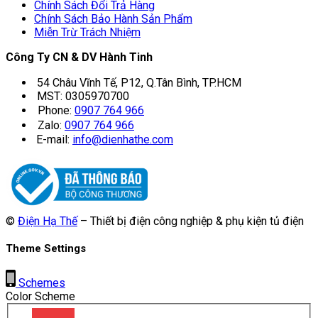
Chính Sách Đổi Trả Hàng
Chính Sách Bảo Hành Sản Phẩm
Miễn Trừ Trách Nhiệm
Công Ty CN & DV Hành Tinh
54 Châu Vĩnh Tế, P12, Q.Tân Bình, TP.HCM
MST: 0305970700
Phone:
0907 764 966
Zalo:
0907 764 966
E-mail:
info@dienhathe.com
©
Điện Hạ Thế
– Thiết bị điện công nghiệp & phụ kiện tủ điện
Theme Settings
Schemes
Color Scheme