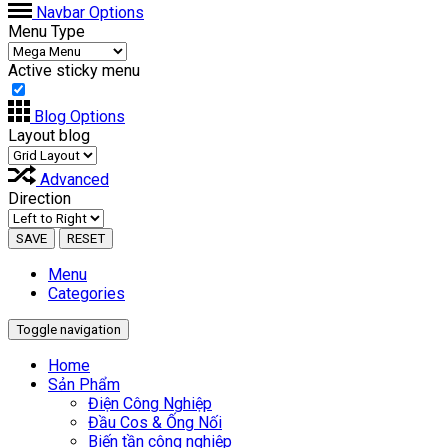
Navbar Options
Menu Type
Active sticky menu
Blog Options
Layout blog
Advanced
Direction
SAVE
RESET
Menu
Categories
Toggle navigation
Home
Sản Phẩm
Điện Công Nghiệp
Đầu Cos & Ống Nối
Biến tần công nghiệp