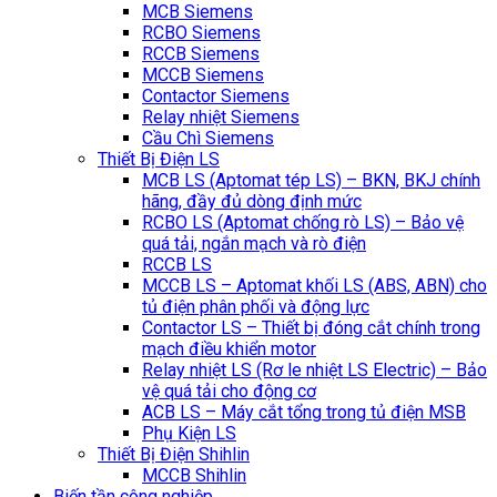
MCB Siemens
RCBO Siemens
RCCB Siemens
MCCB Siemens
Contactor Siemens
Relay nhiệt Siemens
Cầu Chì Siemens
Thiết Bị Điện LS
MCB LS (Aptomat tép LS) – BKN, BKJ chính
hãng, đầy đủ dòng định mức
RCBO LS (Aptomat chống rò LS) – Bảo vệ
quá tải, ngắn mạch và rò điện
RCCB LS
MCCB LS – Aptomat khối LS (ABS, ABN) cho
tủ điện phân phối và động lực
Contactor LS – Thiết bị đóng cắt chính trong
mạch điều khiển motor
Relay nhiệt LS (Rơ le nhiệt LS Electric) – Bảo
vệ quá tải cho động cơ
ACB LS – Máy cắt tổng trong tủ điện MSB
Phụ Kiện LS
Thiết Bị Điện Shihlin
MCCB Shihlin
Biến tần công nghiệp