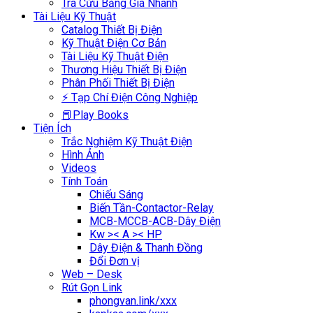
Tra Cứu Bảng Giá Nhanh
Tài Liệu Kỹ Thuật
Catalog Thiết Bị Điện
Kỹ Thuật Điện Cơ Bản
Tài Liệu Kỹ Thuật Điện
Thương Hiệu Thiết Bị Điện
Phân Phối Thiết Bị Điện
⚡ Tạp Chí Điện Công Nghiệp
📕Play Books
Tiện Ích
Trắc Nghiệm Kỹ Thuật Điện
Hình Ảnh
Videos
Tính Toán
Chiếu Sáng
Biến Tần-Contactor-Relay
MCB-MCCB-ACB-Dây Điện
Kw >< A >< HP
Dây Điện & Thanh Đồng
Đổi Đơn vị
Web – Desk
Rút Gọn Link
phongvan.link/xxx