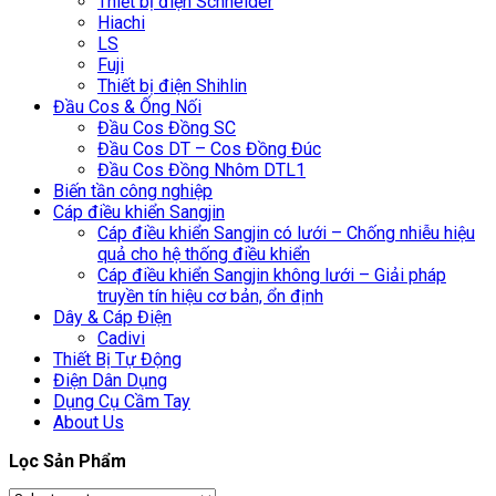
Thiết bị điện Schneider
Hiachi
LS
Fuji
Thiết bị điện Shihlin
Đầu Cos & Ống Nối
Đầu Cos Đồng SC
Đầu Cos DT – Cos Đồng Đúc
Đầu Cos Đồng Nhôm DTL1
Biến tần công nghiệp
Cáp điều khiển Sangjin
Cáp điều khiển Sangjin có lưới – Chống nhiễu hiệu
quả cho hệ thống điều khiển
Cáp điều khiển Sangjin không lưới – Giải pháp
truyền tín hiệu cơ bản, ổn định
Dây & Cáp Điện
Cadivi
Thiết Bị Tự Động
Điện Dân Dụng
Dụng Cụ Cầm Tay
About Us
Lọc Sản Phẩm