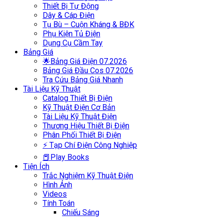
Thiết Bị Tự Động
Dây & Cáp Điện
Tụ Bù – Cuộn Kháng & BĐK
Phụ Kiện Tủ Điện
Dụng Cụ Cầm Tay
Bảng Giá
🌟Bảng Giá Điện 07.2026
Bảng Giá Đầu Cos 07.2026
Tra Cứu Bảng Giá Nhanh
Tài Liệu Kỹ Thuật
Catalog Thiết Bị Điện
Kỹ Thuật Điện Cơ Bản
Tài Liệu Kỹ Thuật Điện
Thương Hiệu Thiết Bị Điện
Phân Phối Thiết Bị Điện
⚡ Tạp Chí Điện Công Nghiệp
📕Play Books
Tiện Ích
Trắc Nghiệm Kỹ Thuật Điện
Hình Ảnh
Videos
Tính Toán
Chiếu Sáng