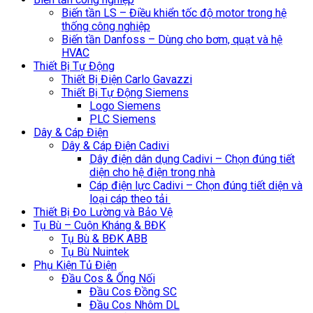
Biến tần LS – Điều khiển tốc độ motor trong hệ
thống công nghiệp
Biến tần Danfoss – Dùng cho bơm, quạt và hệ
HVAC
Thiết Bị Tự Động
Thiết Bị Điện Carlo Gavazzi
Thiết Bị Tự Động Siemens
Logo Siemens
PLC Siemens
Dây & Cáp Điện
Dây & Cáp Điện Cadivi
Dây điện dân dụng Cadivi – Chọn đúng tiết
diện cho hệ điện trong nhà
Cáp điện lực Cadivi – Chọn đúng tiết diện và
loại cáp theo tải
Thiết Bị Đo Lường và Bảo Vệ
Tụ Bù – Cuộn Kháng & BĐK
Tụ Bù & BĐK ABB
Tụ Bù Nuintek
Phụ Kiện Tủ Điện
Đầu Cos & Ống Nối
Đầu Cos Đồng SC
Đầu Cos Nhôm DL