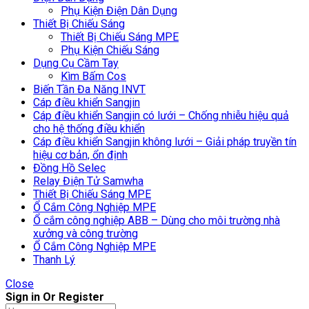
Phụ Kiện Điện Dân Dụng
Thiết Bị Chiếu Sáng
Thiết Bị Chiếu Sáng MPE
Phụ Kiện Chiếu Sáng
Dụng Cụ Cầm Tay
Kìm Bấm Cos
Biến Tần Đa Năng INVT
Cáp điều khiển Sangjin
Cáp điều khiển Sangjin có lưới – Chống nhiễu hiệu quả
cho hệ thống điều khiển
Cáp điều khiển Sangjin không lưới – Giải pháp truyền tín
hiệu cơ bản, ổn định
Đồng Hồ Selec
Relay Điện Tử Samwha
Thiết Bị Chiếu Sáng MPE
Ổ Cắm Công Nghiệp MPE
Ổ cắm công nghiệp ABB – Dùng cho môi trường nhà
xưởng và công trường
Ổ Cắm Công Nghiệp MPE
Thanh Lý
Close
Sign in Or Register