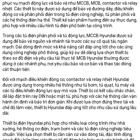
phục vụ mạch động lực và bảo vệ như MCCB, MCB, contactor và relay
nhiệt. Các thiết bị này được sử dụng để bảo vệ đường dây, điều khiển
động cơ và phân phối điện trong tủ điện công nghiệp, tủ phân phối và
các hệ thống điện hạ thế. Thiết kế sản phẩm hướng đến sự thực dụng,
phù hợp với nhiều cấu hình tủ điện phổ biến tại công trình.
Trong các tủ điện phân phối và tủ động lực, MCCB Hyundai được sử
dụng để bảo vệ nguồn và nhánh tải trước các sự cố quá tải, ngắn
mạch. Dải dòng định mức và khả năng cắt đáp ứng tốt cho các ứng
dụng công nghiệp phổ thông, giúp kỹ sư dễ dàng lựa chọn thiết bị
theo sơ đồ điện và yêu cầu tải thực tế. MCB Hyundai thường được
dùng ở các nhánh phụ, nơi yêu cầu bảo vệ cơ bản và thao tác đóng
cắt thuận tiện.
Đối với mạch điều khiển động cơ, contactor và relay nhiệt Hyundai
được ứng dụng trong nhiều hệ thống như tủ bơm, tủ quạt, tủ máy và
các tủ điều khiển động lực quy mô vừa. Thiết bị có kết cấu chắc chắn,
dễ lắp đặt trên ray DIN hoặc mặt tủ, phù hợp với các hệ thống cần vận
hành ổn định và bảo trì đơn giản. Khi được lựa chọn đúng theo tải và
chế độ làm việc, thiết bị Hyundai đáp ứng tốt cho nhu cầu sử dụng lâu
dài.
Thiết bị điện Hyundai phù hợp cho nhiều loại công trình như nhà
xưởng, hệ thống cơ điện, trạm bơm và các tủ điện công nghiệp tiêu
chuẩn. Việc lựa chọn thiết bị cần căn cứ vào dòng tải, đặc tính động