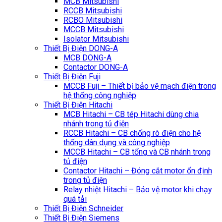
MCB Mitsubishi
RCCB Mitsubishi
RCBO Mitsubishi
MCCB Mitsubishi
Isolator Mitsubishi
Thiết Bị Điện DONG-A
MCB DONG-A
Contactor DONG-A
Thiết Bị Điện Fuji
MCCB Fuji – Thiết bị bảo vệ mạch điện trong
hệ thống công nghiệp
Thiết Bị Điện Hitachi
MCB Hitachi – CB tép Hitachi dùng chia
nhánh trong tủ điện
RCCB Hitachi – CB chống rò điện cho hệ
thống dân dụng và công nghiệp
MCCB Hitachi – CB tổng và CB nhánh trong
tủ điện
Contactor Hitachi – Đóng cắt motor ổn định
trong tủ điện
Relay nhiệt Hitachi – Bảo vệ motor khi chạy
quá tải
Thiết Bị Điện Schneider
Thiết Bị Điện Siemens