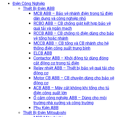
Điện Công Nghiệp
Thiết Bị Điện ABB
MCB ABB – Bảo vệ nhánh điện trong tủ điện
dân dụng và công nghiệp nhỏ
RCBO ABB – CB chống giật kết hợp bảo vệ
quá tải và ngắn mạch
RCCB ABB – CB chống rò điện dùng cho bảo
vệ tổng hoặc nhánh
MCCB ABB – CB tổng và CB nhánh cho hệ
thống điện công suất trung bình
ELCB ABB
Contactor ABB – Khởi động từ dùng đóng
cắt động cơ trong tủ điện
Relay nhiệt ABB – Thiết bị bảo vệ quá tải cho
động cơ
Motor CB ABB – CB chuyên dùng cho bảo vệ
động cơ
ACB ABB – Máy cắt không khi tổng cho tủ
điện công suất lớn
Ổ cắm công nghiệp ABB – Dùng cho môi
trường nhà xưởng và công trường
Phụ Kiện ABB
Thiết Bị Điện Mitsubishi