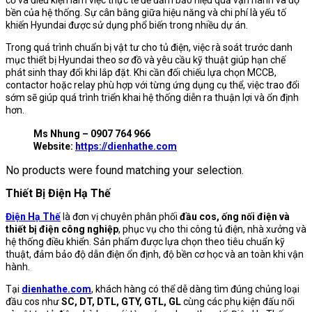
cơ và điều kiện làm việc thực tế để đảm bảo hiệu quả vận hành và độ
bền của hệ thống. Sự cân bằng giữa hiệu năng và chi phí là yếu tố
khiến Hyundai được sử dụng phổ biến trong nhiều dự án.
Trong quá trình chuẩn bị vật tư cho tủ điện, việc rà soát trước danh
mục thiết bị Hyundai theo sơ đồ và yêu cầu kỹ thuật giúp hạn chế
phát sinh thay đổi khi lắp đặt. Khi cần đối chiếu lựa chọn MCCB,
contactor hoặc relay phù hợp với từng ứng dụng cụ thể, việc trao đổi
sớm sẽ giúp quá trình triển khai hệ thống diễn ra thuận lợi và ổn định
hơn.
Ms Nhung – 0907 764 966
Website:
https://dienhathe.com
No products were found matching your selection.
Thiết Bị Điện Hạ Thế
Điện Hạ Thế
là đơn vị chuyên phân phối
đầu cos, ống nối điện và
thiết bị điện công nghiệp
, phục vụ cho thi công tủ điện, nhà xưởng và
hệ thống điều khiển. Sản phẩm được lựa chọn theo tiêu chuẩn kỹ
thuật, đảm bảo độ dẫn điện ổn định, độ bền cơ học và an toàn khi vận
hành.
Tại
dienhathe.com
, khách hàng có thể dễ dàng tìm đúng chủng loại
đầu cos như
SC, DT, DTL, GTY, GTL, GL
cùng các phụ kiện đấu nối