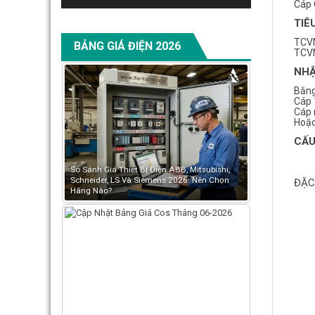
Cáp 
TIÊ
TCVN
BẢNG GIÁ ĐIỆN 2026
TCVN
NHẬ
Bằng
Cáp 
Cáp 
Hoặc
CẤU
So Sánh Giá Thiết Bị Điện ABB, Mitsubishi,
Schneider, LS Và Siemens 2026: Nên Chọn
ĐẶC
Hãng Nào?