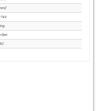
mm2
/1kV
ồng
 Đen
AC