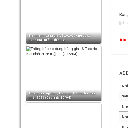
Bảng
[tabl
Tra nhanh bảng giá LS 2026: Công cụ so
Abou
sánh giá thiết bị điện LS
ADD
Nhà
Thông báo áp dụng bảng giá LS Electric mới
Sả
nhất 2026 (Cập nhật 15/04)
Nh
Nh
Quy