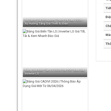
Tiế
Điệ
So Sánh Giá Mitsubishi Trước Và Sau 2026 –
Xu Hướng Tăng Giá Thiết Bị Điện
Chấ
Mà
Thô
Bảng Giá Biến Tần LS 2026 File PDF- Báo Giá
Inverter LS