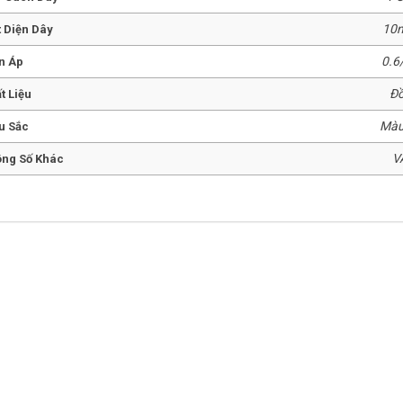
10
t Diện Dây
0.6
n Áp
Đ
t Liệu
Màu
u Sắc
V
ng Số Khác