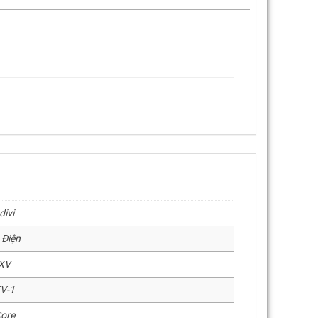
divi
 Điện
XV
V-1
Core