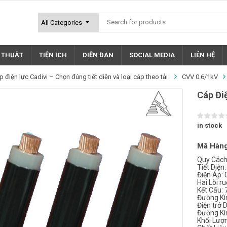
Ỹ THUẬT
TIỆN ÍCH
DIỄN ĐÀN
SOCIAL MEDIA
LIÊN HỆ
p điện lực Cadivi – Chọn đúng tiết diện và loại cáp theo tải
CVV 0.6/1kV
Cáp Đi
in stock
Mã Hàng
Quy Cách
Tiết Diệ
Điện Áp: 
Hai Lõi r
Kết Cấu:
Đường Kí
Điện trở 
Đường Kí
Khối Lượ