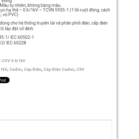
: Đồng
: Màu tự nhiên, không băng màu.
lực hạ thế – 0.6/1kV – TCVN 5935-1 (1 lõi ruột đồng, cách
, vỏ PVC)
ùng cho hệ thống truyền tải và phân phối điện, cấp điện
V, lắp đặt cố định.
5-1/ IEC 60502-1
2/ IEC 60228
:
CVV 0.6/1kV
/1kV
,
Cadivi
,
Cáp Điện
,
Cáp Điện Cadivi
,
CXV