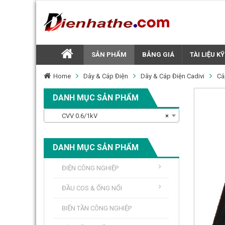
SẢN PHẨM
BẢNG GIÁ
TÀI LIỆU K
Home
Dây & Cáp Điện
Dây & Cáp Điện Cadivi
Cá
DANH MỤC SẢN PHẨM
CVV 0.6/1kV
×
DANH MỤC SẢN PHẨM
ĐIỆN CÔNG NGHIỆP
ĐẦU COS & ỐNG NỐI
BIẾN TẦN CÔNG NGHIỆP