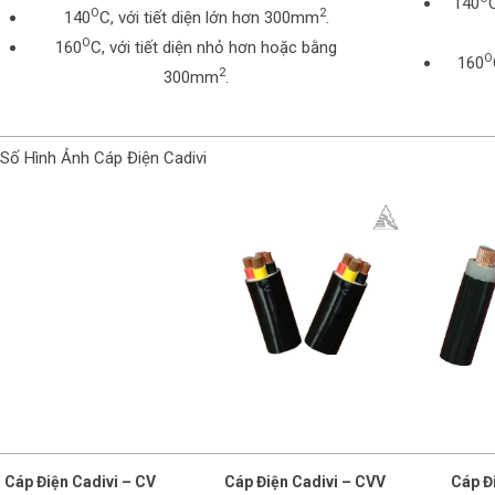
140
O
2
140
C, với tiết diện lớn hơn 300mm
.
O
160
C, với tiết diện nhỏ hơn hoặc bằng
O
160
2
300mm
.
Số Hình Ảnh Cáp Điện Cadivi
Cáp Điện Cadivi – CV
Cáp Điện Cadivi – CVV
Cáp Đ