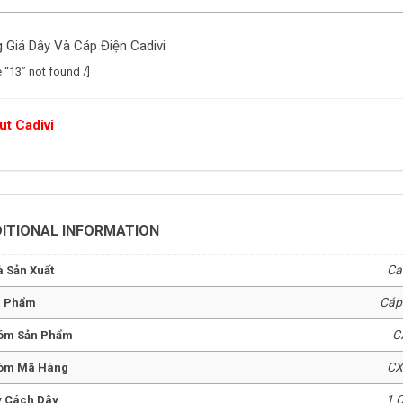
 Giá Dây Và Cáp Điện Cadivi
e “13” not found /]
t Cadivi
ITIONAL INFORMATION
Ca
 Sản Xuất
Cáp
n Phẩm
C
óm Sản Phẩm
CX
óm Mã Hàng
1 
 Cách Dây