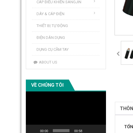
CÁP ĐIỀU KHIỂN SANGJIN
DÂY & CÁP ĐIỆN
THIẾT BỊ TỰ ĐỘNG
ĐIỆN DÂN DỤNG
DỤNG CỤ CẦM TAY
ABOUT US
VỀ CHÚNG TÔI
Video
Player
THÔN
TỔN
00:00
00:58