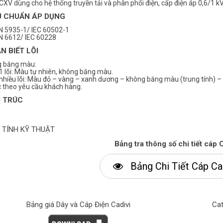
CXV dùng cho hệ thống truyền tải và phân phối điện, cấp điện áp 0,6/1 kV,
U CHUẨN ÁP DỤNG
 5935-1/ IEC 60502-1
 6612/ IEC 60228
N BIẾT LÕI
 băng màu:
1 lõi: Màu tự nhiên, không băng màu.
nhiều lõi: Màu đỏ – vàng – xanh dương – không băng màu (trung tính) – 
 theo yêu cầu khách hàng.
 TRÚC
 TÍNH KỸ THUẬT
Bảng tra thông số chi tiết cáp 
Bảng Chi Tiết Cáp Ca
Bảng giá Dây và Cáp Điện Cadivi
Cat