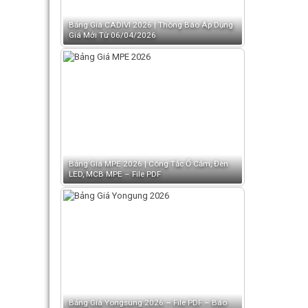
Bảng Giá CADIVI 2026 | Thông Báo Áp Dụng
Giá Mới Từ 06/04/2026
Bảng Giá MPE 2026 | Công Tắc Ổ Cắm, Đèn
LED, MCB MPE – File PDF
Bảng Giá Yongsung 2026 – File PDF – Báo