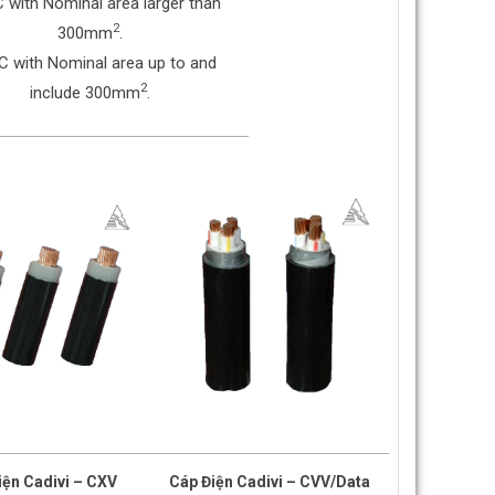
C with Nominal area larger than
2
300mm
.
C with Nominal area up to and
2
include 300mm
.
iện Cadivi – CXV
Cáp Điện Cadivi – CVV/Data