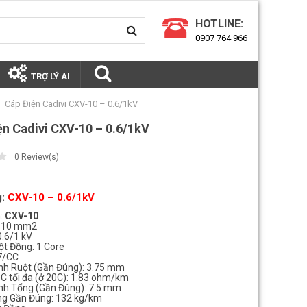
HOTLINE:
0907 764 966
TRỢ LÝ AI
Cáp Điện Cadivi CXV-10 – 0.6/1kV
ện Cadivi CXV-10 – 0.6/1kV
0
Review(s)
:
CXV-10 – 0.6/1kV
:
CXV-10
n: 10 mm2
0.6/1 kV
uột Đồng: 1 Core
 7/CC
nh Ruột (Gần Đúng): 3.75 mm
DC tối đa (ở 20C): 1.83 ohm/km
nh Tổng (Gần Đúng): 7.5 mm
ng Gần Đúng: 132 kg/km