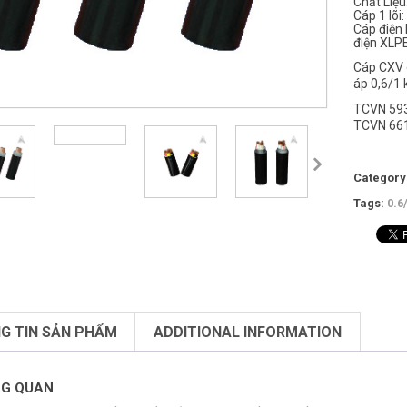
Chất Liệu
Cáp 1 lõi
Cáp điện 
điện XLPE
Cáp CXV d
áp 0,6/1 k
TCVN 593
TCVN 661
Category
Tags:
0.6
G TIN SẢN PHẨM
ADDITIONAL INFORMATION
G QUAN