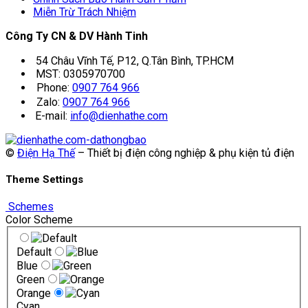
Miễn Trừ Trách Nhiệm
Công Ty CN & DV Hành Tinh
54 Châu Vĩnh Tế, P12, Q.Tân Bình, TP.HCM
MST: 0305970700
Phone:
0907 764 966
Zalo:
0907 764 966
E-mail:
info@dienhathe.com
©
Điện Hạ Thế
– Thiết bị điện công nghiệp & phụ kiện tủ điện
Theme Settings
Schemes
Color Scheme
Default
Blue
Green
Orange
Cyan