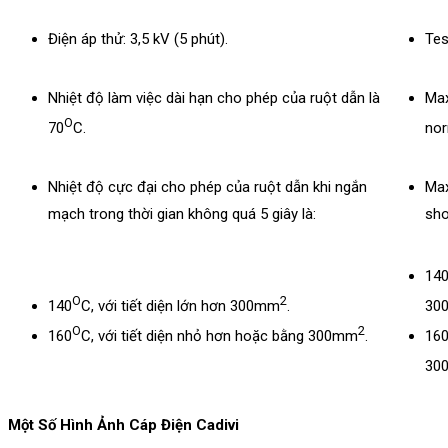
Điện áp thử: 3,5 kV (5 phút).
Tes
Nhiệt độ làm việc dài hạn cho phép của ruột dẫn là
Max
O
70
C.
nor
Nhiệt độ cực đại cho phép của ruột dẫn khi ngắn
Max
mạch trong thời gian không quá 5 giây là:
sho
14
O
2
140
C, với tiết diện lớn hơn 300mm
.
30
O
2
160
C, với tiết diện nhỏ hơn hoặc bằng 300mm
.
16
30
Một Số Hình Ảnh Cáp Điện Cadivi