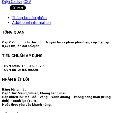
Điện Cadivi
,
CXV
Thông tin sản phẩm
Additional information
TỔNG QUAN
Cáp CXV dùng cho hệ thống truyền tải và phân phối điện, cấp điện áp
0,6/1 kV, lắp đặt cố định.
TIÊU CHUẨN ÁP DỤNG
TCVN 5935-1/ IEC 60502-1
TCVN 6612/ IEC 60228
NHẬN BIẾT LÕI
Bằng băng màu:
Cáp 1 lõi: Màu tự nhiên, không băng màu.
Cáp nhiều lõi: Màu đỏ – vàng – xanh dương – không băng màu (trung
tính) – xanh lục (TER).
Hoặc theo yêu cầu khách hàng.