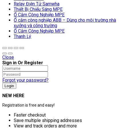
Relay Điện Tử Samwha
Thiết Bị Chiếu Sáng MPE
Ổ Cắm Công Nghiệp MPE
Ổ cắm công nghiệp ABB – Dùng cho môi trường nhà
xưởng và công trường
Ổ Cắm Công Nghiệp MPE
Thanh Lý
Close
Sign in Or Register
Forgot your password?
NEW HERE
Registration is free and easy!
Faster checkout
Save multiple shipping addresses
View and track orders and more