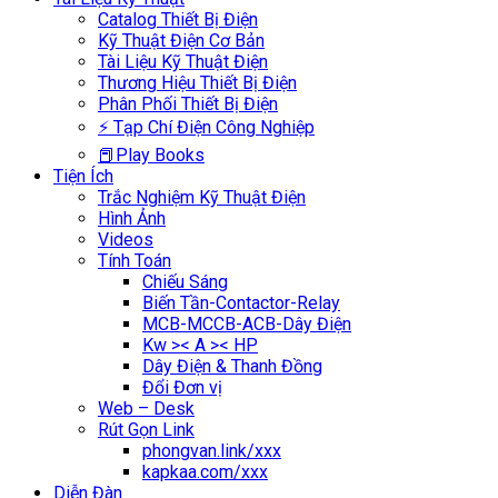
Catalog Thiết Bị Điện
Kỹ Thuật Điện Cơ Bản
Tài Liệu Kỹ Thuật Điện
Thương Hiệu Thiết Bị Điện
Phân Phối Thiết Bị Điện
⚡ Tạp Chí Điện Công Nghiệp
📕Play Books
Tiện Ích
Trắc Nghiệm Kỹ Thuật Điện
Hình Ảnh
Videos
Tính Toán
Chiếu Sáng
Biến Tần-Contactor-Relay
MCB-MCCB-ACB-Dây Điện
Kw >< A >< HP
Dây Điện & Thanh Đồng
Đổi Đơn vị
Web – Desk
Rút Gọn Link
phongvan.link/xxx
kapkaa.com/xxx
Diễn Đàn