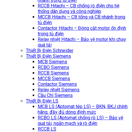
nhánh trong tủ điện
RCCB Hitachi – CB chống rò điện cho hệ
thống dân dụng và công nghiệp
MCCB Hitachi – CB tổng và CB nhánh trong
tủ điện
Contactor Hitachi – Đóng cắt motor ổn định
trong tủ điện
Relay nhiệt Hitachi – Bảo vệ motor khi chạy
quá tải
Thiết Bị Điện Schneider
Thiết Bị Điện Siemens
MCB Siemens
RCBO Siemens
RCCB Siemens
MCCB Siemens
Contactor Siemens
Relay nhiệt Siemens
Cầu Chì Siemens
Thiết Bị Điện LS
MCB LS (Aptomat tép LS) – BKN, BKJ chính
hãng, đầy đủ dòng định mức
RCBO LS (Aptomat chống rò LS) – Bảo vệ
quá tải, ngắn mạch và rò điện
RCCB LS