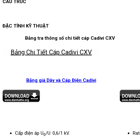
CẤU TRÚC
ĐẶC TÍNH KỸ THUẬT
Bảng tra thông số chi tiết cáp Cadivi CXV
Bảng Chi Tiết Cáp Cadivi CXV
Bảng giá Dây và Cáp Điện Cadivi
Cấp điện áp U
/U: 0,6/1 kV.
Rat
0