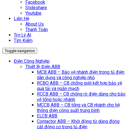
Facebook
Slideshare
Youtube
Liên Hệ
About Us
Thanh Toán
Trợ Lý AI
Tìm Kiếm
Toggle navigation
Điện Công Nghiệp
Thiết Bị Điện ABB
MCB ABB – Bảo vệ nhánh điện trong tủ điện
dân dụng và công nghiệp nhỏ
RCBO ABB – CB chống giật kết hợp bảo vệ
quá tải và ngắn mạch
RCCB ABB – CB chống rò điện dùng cho bảo
vệ tổng hoặc nhánh
MCCB ABB – CB tổng và CB nhánh cho hệ
thống điện công suất trung bình
ELCB ABB
Contactor ABB – Khởi động từ dùng đóng
cắt động cơ trong tủ điện