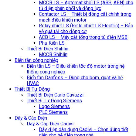
MCCB LS – Aptomat khối LS (ABS, ABN) cho
tủ điện phân phối và động lực
Contactor LS – Thiết bị đóng cắt chính trong
mạch điều khiển motor
Relay nhiệt LS (Rơ le nhiệt LS Electric) – Bảo
vệ quá tải cho động cơ
ACB LS – Máy cắt tổng trong tủ điện MSB
Phụ Kiện LS
Thiết Bị Điện Shihlin
MCCB Shihlin
Biến tần công nghiệp
Biến tần LS – Điều khiển tốc độ motor trong hệ
thống công nghiệp
Biến tần Danfoss – Dùng cho bơm, quạt và hệ
HVAC
Thiết Bị Tự Động
Thiết Bị Điện Carlo Gavazzi
Thiết Bị Tự Động Siemens
Logo Siemens
PLC Siemens
Dây & Cáp Điện
Dây & Cáp Điện Cadivi
Dây điện dân dụng Cadivi – Chọn đúng tiết
diện cho hệ điện trong nhà