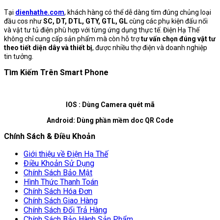
Tại
dienhathe.com
, khách hàng có thể dễ dàng tìm đúng chủng loại
đầu cos như
SC, DT, DTL, GTY, GTL, GL
cùng các phụ kiện đấu nối
và vật tư tủ điện phù hợp với từng ứng dụng thực tế. Điện Hạ Thế
không chỉ cung cấp sản phẩm mà còn hỗ trợ
tư vấn chọn đúng vật tư
theo tiết diện dây và thiết bị
, được nhiều thợ điện và doanh nghiệp
tin tưởng.
Tìm Kiếm Trên Smart Phone
IOS : Dùng Camera quét mã
Android: Dùng phần mềm doc QR Code
Chính Sách & Điều Khoản
Giới thiệu về Điện Hạ Thế
Điều Khoản Sử Dụng
Chính Sách Bảo Mật
Hình Thức Thanh Toán
Chính Sách Hóa Đơn
Chính Sách Giao Hàng
Chính Sách Đổi Trả Hàng
Chính Sách Bảo Hành Sản Phẩm