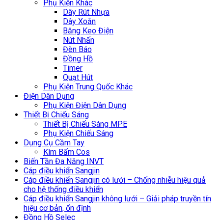
Phụ Kiện Khác
Dây Rút Nhựa
Dây Xoắn
Băng Keo Điện
Nút Nhấn
Đèn Báo
Đồng Hồ
Timer
Quạt Hút
Phụ Kiện Trung Quốc Khác
Điện Dân Dụng
Phụ Kiện Điện Dân Dụng
Thiết Bị Chiếu Sáng
Thiết Bị Chiếu Sáng MPE
Phụ Kiện Chiếu Sáng
Dụng Cụ Cầm Tay
Kìm Bấm Cos
Biến Tần Đa Năng INVT
Cáp điều khiển Sangjin
Cáp điều khiển Sangjin có lưới – Chống nhiễu hiệu quả
cho hệ thống điều khiển
Cáp điều khiển Sangjin không lưới – Giải pháp truyền tín
hiệu cơ bản, ổn định
Đồng Hồ Selec