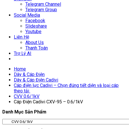
Telegram Channel
Telegram Group
Social Media
Facebook
Slideshare
Youtube
Liên Hệ
About Us
Thanh Toán
Trợ Lý AI
Home
Dây & Cáp Điện
Dây & Cáp Điện Cadivi
Cáp điện lực Cadivi – Chọn đúng tiết diện và loại cáp
theo tải
CVV 0.6/1kV
Cáp Điện Cadivi CXV-95 – 0.6/1kV
Danh Mục Sản Phẩm