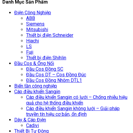
Danh Mục Sản Phẩm
Điện Công Nghiệp
ABB
Siemens
Mitsubishi
Thiết bị điện Schneider
Hiachi
LS
Fuji
Thiết bị điện Shihlin
Đầu Cos & Ống Nối
Đầu Cos Đồng SC
Đầu Cos DT – Cos Đồng Đúc
Đầu Cos Đồng Nhôm DTL1
Biến tần công nghiệp
Cáp điều khiển Sangjin
Cáp điều khiển Sangjin có lưới – Chống nhiễu hiệu
quả cho hệ thống điều khiển
Cáp điều khiển Sangjin không lưới – Giải pháp
truyền tín hiệu cơ bản, ổn định
Dây & Cáp Điện
Cadivi
Thiết Bị Tự Động