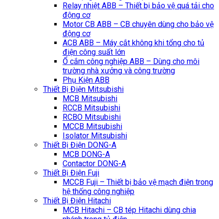
Relay nhiệt ABB – Thiết bị bảo vệ quá tải cho
động cơ
Motor CB ABB – CB chuyên dùng cho bảo vệ
động cơ
ACB ABB – Máy cắt không khi tổng cho tủ
điện công suất lớn
Ổ cắm công nghiệp ABB – Dùng cho môi
trường nhà xưởng và công trường
Phụ Kiện ABB
Thiết Bị Điện Mitsubishi
MCB Mitsubishi
RCCB Mitsubishi
RCBO Mitsubishi
MCCB Mitsubishi
Isolator Mitsubishi
Thiết Bị Điện DONG-A
MCB DONG-A
Contactor DONG-A
Thiết Bị Điện Fuji
MCCB Fuji – Thiết bị bảo vệ mạch điện trong
hệ thống công nghiệp
Thiết Bị Điện Hitachi
MCB Hitachi – CB tép Hitachi dùng chia