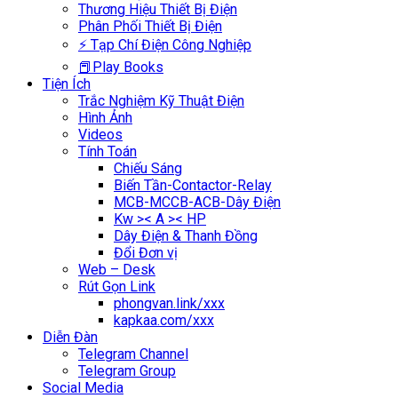
Thương Hiệu Thiết Bị Điện
Phân Phối Thiết Bị Điện
⚡ Tạp Chí Điện Công Nghiệp
📕Play Books
Tiện Ích
Trắc Nghiệm Kỹ Thuật Điện
Hình Ảnh
Videos
Tính Toán
Chiếu Sáng
Biến Tần-Contactor-Relay
MCB-MCCB-ACB-Dây Điện
Kw >< A >< HP
Dây Điện & Thanh Đồng
Đổi Đơn vị
Web – Desk
Rút Gọn Link
phongvan.link/xxx
kapkaa.com/xxx
Diễn Đàn
Telegram Channel
Telegram Group
Social Media