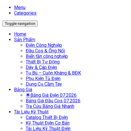
Menu
Categories
Toggle navigation
Home
Sản Phẩm
Điện Công Nghiệp
Đầu Cos & Ống Nối
Biến tần công nghiệp
Thiết Bị Tự Động
Dây & Cáp Điện
Tụ Bù – Cuộn Kháng & BĐK
Phụ Kiện Tủ Điện
Dụng Cụ Cầm Tay
Bảng Giá
🌟Bảng Giá Điện 07.2026
Bảng Giá Đầu Cos 07.2026
Tra Cứu Bảng Giá Nhanh
Tài Liệu Kỹ Thuật
Catalog Thiết Bị Điện
Kỹ Thuật Điện Cơ Bản
Tài Liệu Kỹ Thuật Điện