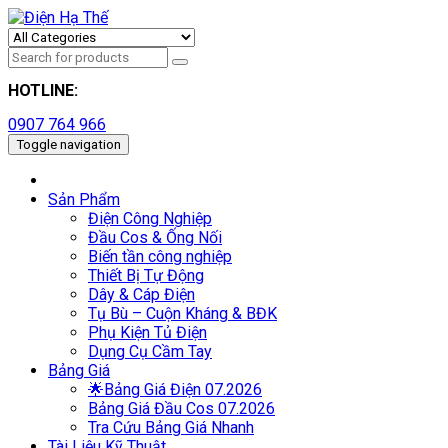
HOTLINE:
0907 764 966
Toggle navigation
Sản Phẩm
Điện Công Nghiệp
Đầu Cos & Ống Nối
Biến tần công nghiệp
Thiết Bị Tự Động
Dây & Cáp Điện
Tụ Bù – Cuộn Kháng & BĐK
Phụ Kiện Tủ Điện
Dụng Cụ Cầm Tay
Bảng Giá
🌟Bảng Giá Điện 07.2026
Bảng Giá Đầu Cos 07.2026
Tra Cứu Bảng Giá Nhanh
Tài Liệu Kỹ Thuật