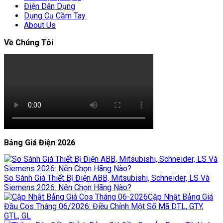
Điện Dân Dụng
Dụng Cụ Cầm Tay
About Us
Về Chúng Tôi
Bảng Giá Điện 2026
So Sánh Giá Thiết Bị Điện ABB, Mitsubishi, Schneider, LS Và
Siemens 2026: Nên Chọn Hãng Nào?
Cập Nhật Bảng Giá
Đầu Cos Tháng 06/2026: Điều Chỉnh Một Số Mã DTL, GTY,
GTL, GL