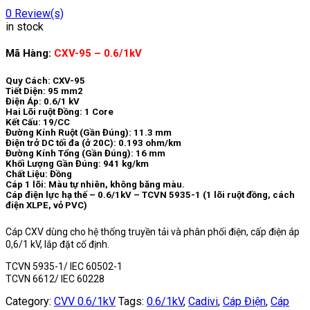
0
Review(s)
in stock
Mã Hàng:
CXV-95 – 0.6/1kV
Quy Cách:
CXV-95
Tiết Diện: 95 mm2
Điện Áp: 0.6/1 kV
Hai Lõi ruột Đồng: 1 Core
Kết Cấu: 19/CC
Đường Kính Ruột (Gần Đúng): 11.3 mm
Điện trở DC tối đa (ở 20C): 0.193 ohm/km
Đường Kính Tổng (Gần Đúng): 16 mm
Khối Lượng Gần Đúng: 941 kg/km
Chất Liệu: Đồng
Cáp 1 lõi: Màu tự nhiên, không băng màu.
Cáp điện lực hạ thế – 0.6/1kV – TCVN 5935-1 (1 lõi ruột đồng, cách
điện XLPE, vỏ PVC)
Cáp CXV dùng cho hệ thống truyền tải và phân phối điện, cấp điện áp
0,6/1 kV, lắp đặt cố định.
TCVN 5935-1/ IEC 60502-1
TCVN 6612/ IEC 60228
Category:
CVV 0.6/1kV
Tags:
0.6/1kV
,
Cadivi
,
Cáp Điện
,
Cáp