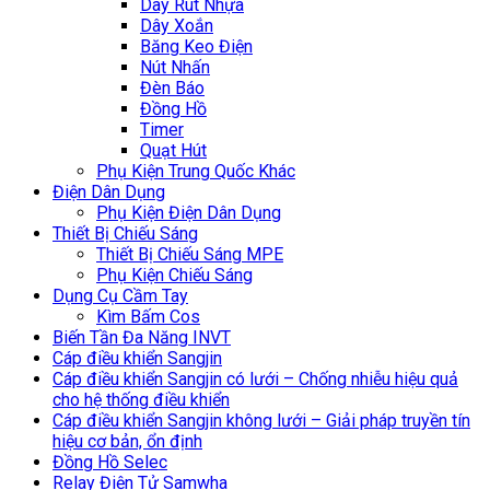
Dây Rút Nhựa
Dây Xoắn
Băng Keo Điện
Nút Nhấn
Đèn Báo
Đồng Hồ
Timer
Quạt Hút
Phụ Kiện Trung Quốc Khác
Điện Dân Dụng
Phụ Kiện Điện Dân Dụng
Thiết Bị Chiếu Sáng
Thiết Bị Chiếu Sáng MPE
Phụ Kiện Chiếu Sáng
Dụng Cụ Cầm Tay
Kìm Bấm Cos
Biến Tần Đa Năng INVT
Cáp điều khiển Sangjin
Cáp điều khiển Sangjin có lưới – Chống nhiễu hiệu quả
cho hệ thống điều khiển
Cáp điều khiển Sangjin không lưới – Giải pháp truyền tín
hiệu cơ bản, ổn định
Đồng Hồ Selec
Relay Điện Tử Samwha