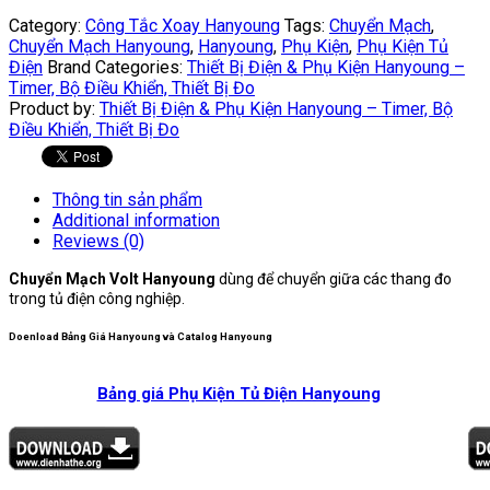
Category:
Công Tắc Xoay Hanyoung
Tags:
Chuyển Mạch
,
Chuyển Mạch Hanyoung
,
Hanyoung
,
Phụ Kiện
,
Phụ Kiện Tủ
Điện
Brand Categories:
Thiết Bị Điện & Phụ Kiện Hanyoung –
Timer, Bộ Điều Khiển, Thiết Bị Đo
Product by:
Thiết Bị Điện & Phụ Kiện Hanyoung – Timer, Bộ
Điều Khiển, Thiết Bị Đo
Thông tin sản phẩm
Additional information
Reviews (0)
Chuyển Mạch Volt Hanyoung
dùng để chuyển giữa các thang đo
trong tủ điện công nghiệp.
Doenload Bảng Giá Hanyoung và Catalog Hanyoung
Bảng giá Phụ Kiện Tủ Điện Hanyoung