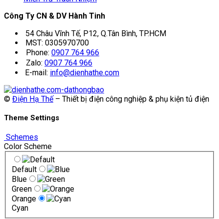
Công Ty CN & DV Hành Tinh
54 Châu Vĩnh Tế, P12, Q.Tân Bình, TP.HCM
MST: 0305970700
Phone:
0907 764 966
Zalo:
0907 764 966
E-mail:
info@dienhathe.com
©
Điện Hạ Thế
– Thiết bị điện công nghiệp & phụ kiện tủ điện
Theme Settings
Schemes
Color Scheme
Default
Blue
Green
Orange
Cyan