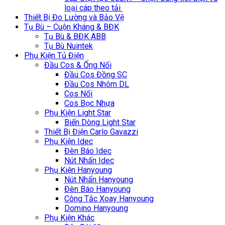
loại cáp theo tải
Thiết Bị Đo Lường và Bảo Vệ
Tụ Bù – Cuộn Kháng & BĐK
Tụ Bù & BĐK ABB
Tụ Bù Nuintek
Phụ Kiện Tủ Điện
Đầu Cos & Ống Nối
Đầu Cos Đồng SC
Đầu Cos Nhôm DL
Cos Nối
Cos Bọc Nhựa
Phụ Kiện Light Star
Biến Dòng Light Star
Thiết Bị Điện Carlo Gavazzi
Phụ Kiện Idec
Đèn Báo Idec
Nút Nhấn Idec
Phụ Kiện Hanyoung
Nút Nhấn Hanyoung
Đèn Báo Hanyoung
Công Tắc Xoay Hanyoung
Domino Hanyoung
Phụ Kiện Khác