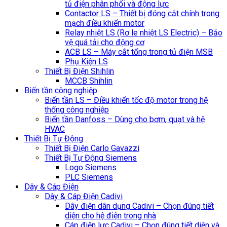
tủ điện phân phối và động lực
Contactor LS – Thiết bị đóng cắt chính trong
mạch điều khiển motor
Relay nhiệt LS (Rơ le nhiệt LS Electric) – Bảo
vệ quá tải cho động cơ
ACB LS – Máy cắt tổng trong tủ điện MSB
Phụ Kiện LS
Thiết Bị Điện Shihlin
MCCB Shihlin
Biến tần công nghiệp
Biến tần LS – Điều khiển tốc độ motor trong hệ
thống công nghiệp
Biến tần Danfoss – Dùng cho bơm, quạt và hệ
HVAC
Thiết Bị Tự Động
Thiết Bị Điện Carlo Gavazzi
Thiết Bị Tự Động Siemens
Logo Siemens
PLC Siemens
Dây & Cáp Điện
Dây & Cáp Điện Cadivi
Dây điện dân dụng Cadivi – Chọn đúng tiết
diện cho hệ điện trong nhà
Cáp điện lực Cadivi – Chọn đúng tiết diện và