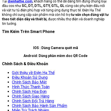
Tại
dienhathe.com
, khách hàng có thể dễ dàng tìm đúng chủng loại
đầu cos như
SC, DT, DTL, GTY, GTL, GL
cùng các phụ kiện đấu nối
và vật tư tủ điện phù hợp với từng ứng dụng thực tế. Điện Hạ Thế
không chỉ cung cấp sản phẩm mà còn hỗ trợ
tư vấn chọn đúng vật tư
theo tiết diện dây và thiết bị
, được nhiều thợ điện và doanh nghiệp
tin tưởng.
Tìm Kiếm Trên Smart Phone
IOS : Dùng Camera quét mã
Android: Dùng phần mềm doc QR Code
Chính Sách & Điều Khoản
Giới thiệu về Điện Hạ Thế
Điều Khoản Sử Dụng
Chính Sách Bảo Mật
Hình Thức Thanh Toán
Chính Sách Hóa Đơn
Chính Sách Giao Hàng
Chính Sách Đổi Trả Hàng
Chính Sách Bảo Hành Sản Phẩm
Miễn Trừ Trách Nhiệm