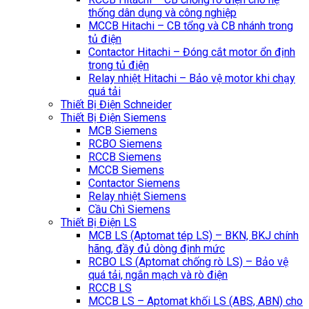
thống dân dụng và công nghiệp
MCCB Hitachi – CB tổng và CB nhánh trong
tủ điện
Contactor Hitachi – Đóng cắt motor ổn định
trong tủ điện
Relay nhiệt Hitachi – Bảo vệ motor khi chạy
quá tải
Thiết Bị Điện Schneider
Thiết Bị Điện Siemens
MCB Siemens
RCBO Siemens
RCCB Siemens
MCCB Siemens
Contactor Siemens
Relay nhiệt Siemens
Cầu Chì Siemens
Thiết Bị Điện LS
MCB LS (Aptomat tép LS) – BKN, BKJ chính
hãng, đầy đủ dòng định mức
RCBO LS (Aptomat chống rò LS) – Bảo vệ
quá tải, ngắn mạch và rò điện
RCCB LS
MCCB LS – Aptomat khối LS (ABS, ABN) cho