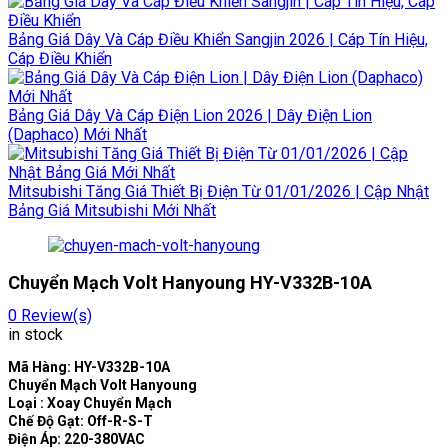
Bảng Giá Dây Và Cáp Điều Khiển Sangjin 2026 | Cáp Tín Hiệu,
Cáp Điều Khiển
Bảng Giá Dây Và Cáp Điện Lion 2026 | Dây Điện Lion
(Daphaco) Mới Nhất
Mitsubishi Tăng Giá Thiết Bị Điện Từ 01/01/2026 | Cập Nhật
Bảng Giá Mitsubishi Mới Nhất
Chuyển Mạch Volt Hanyoung HY-V332B-10A
0
Review(s)
in stock
Mã Hàng: HY-V332B-10A
Chuyển Mạch Volt Hanyoung
Loại : Xoay Chuyển Mạch
Chế Độ Gạt: Off-R-S-T
Điện Áp: 220-380VAC