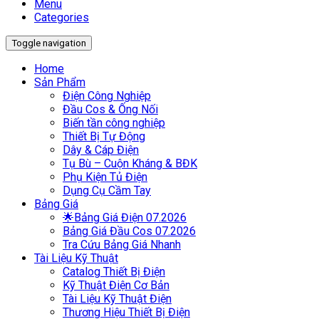
Menu
Categories
Toggle navigation
Home
Sản Phẩm
Điện Công Nghiệp
Đầu Cos & Ống Nối
Biến tần công nghiệp
Thiết Bị Tự Động
Dây & Cáp Điện
Tụ Bù – Cuộn Kháng & BĐK
Phụ Kiện Tủ Điện
Dụng Cụ Cầm Tay
Bảng Giá
🌟Bảng Giá Điện 07.2026
Bảng Giá Đầu Cos 07.2026
Tra Cứu Bảng Giá Nhanh
Tài Liệu Kỹ Thuật
Catalog Thiết Bị Điện
Kỹ Thuật Điện Cơ Bản
Tài Liệu Kỹ Thuật Điện
Thương Hiệu Thiết Bị Điện