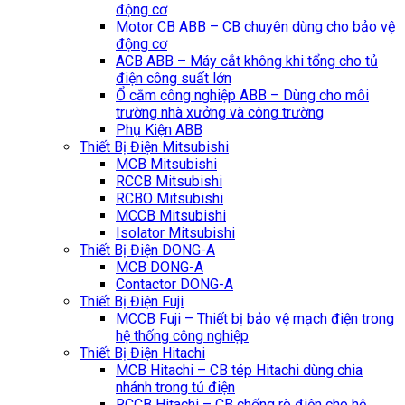
động cơ
Motor CB ABB – CB chuyên dùng cho bảo vệ
động cơ
ACB ABB – Máy cắt không khi tổng cho tủ
điện công suất lớn
Ổ cắm công nghiệp ABB – Dùng cho môi
trường nhà xưởng và công trường
Phụ Kiện ABB
Thiết Bị Điện Mitsubishi
MCB Mitsubishi
RCCB Mitsubishi
RCBO Mitsubishi
MCCB Mitsubishi
Isolator Mitsubishi
Thiết Bị Điện DONG-A
MCB DONG-A
Contactor DONG-A
Thiết Bị Điện Fuji
MCCB Fuji – Thiết bị bảo vệ mạch điện trong
hệ thống công nghiệp
Thiết Bị Điện Hitachi
MCB Hitachi – CB tép Hitachi dùng chia
nhánh trong tủ điện
RCCB Hitachi – CB chống rò điện cho hệ