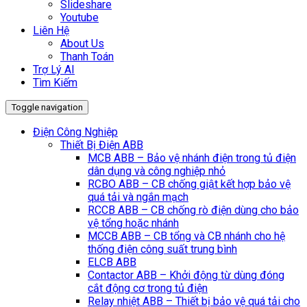
Slideshare
Youtube
Liên Hệ
About Us
Thanh Toán
Trợ Lý AI
Tìm Kiếm
Toggle navigation
Điện Công Nghiệp
Thiết Bị Điện ABB
MCB ABB – Bảo vệ nhánh điện trong tủ điện
dân dụng và công nghiệp nhỏ
RCBO ABB – CB chống giật kết hợp bảo vệ
quá tải và ngắn mạch
RCCB ABB – CB chống rò điện dùng cho bảo
vệ tổng hoặc nhánh
MCCB ABB – CB tổng và CB nhánh cho hệ
thống điện công suất trung bình
ELCB ABB
Contactor ABB – Khởi động từ dùng đóng
cắt động cơ trong tủ điện
Relay nhiệt ABB – Thiết bị bảo vệ quá tải cho