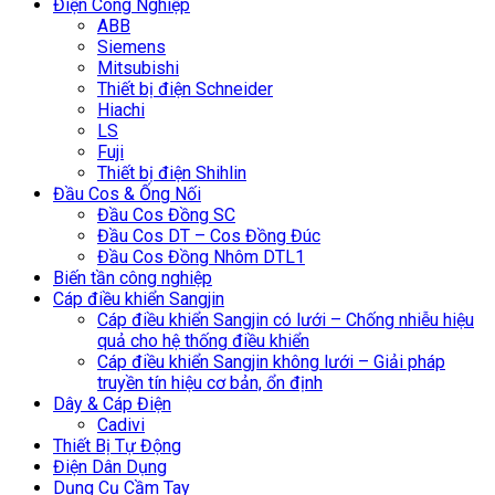
Điện Công Nghiệp
ABB
Siemens
Mitsubishi
Thiết bị điện Schneider
Hiachi
LS
Fuji
Thiết bị điện Shihlin
Đầu Cos & Ống Nối
Đầu Cos Đồng SC
Đầu Cos DT – Cos Đồng Đúc
Đầu Cos Đồng Nhôm DTL1
Biến tần công nghiệp
Cáp điều khiển Sangjin
Cáp điều khiển Sangjin có lưới – Chống nhiễu hiệu
quả cho hệ thống điều khiển
Cáp điều khiển Sangjin không lưới – Giải pháp
truyền tín hiệu cơ bản, ổn định
Dây & Cáp Điện
Cadivi
Thiết Bị Tự Động
Điện Dân Dụng
Dụng Cụ Cầm Tay