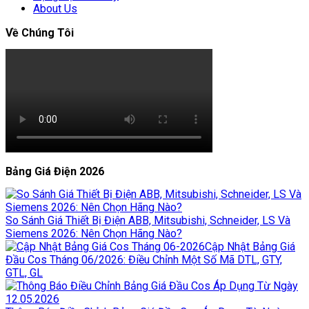
About Us
Về Chúng Tôi
Bảng Giá Điện 2026
So Sánh Giá Thiết Bị Điện ABB, Mitsubishi, Schneider, LS Và
Siemens 2026: Nên Chọn Hãng Nào?
Cập Nhật Bảng Giá
Đầu Cos Tháng 06/2026: Điều Chỉnh Một Số Mã DTL, GTY,
GTL, GL