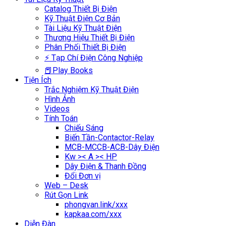
Catalog Thiết Bị Điện
Kỹ Thuật Điện Cơ Bản
Tài Liệu Kỹ Thuật Điện
Thương Hiệu Thiết Bị Điện
Phân Phối Thiết Bị Điện
⚡ Tạp Chí Điện Công Nghiệp
📕Play Books
Tiện Ích
Trắc Nghiệm Kỹ Thuật Điện
Hình Ảnh
Videos
Tính Toán
Chiếu Sáng
Biến Tần-Contactor-Relay
MCB-MCCB-ACB-Dây Điện
Kw >< A >< HP
Dây Điện & Thanh Đồng
Đổi Đơn vị
Web – Desk
Rút Gọn Link
phongvan.link/xxx
kapkaa.com/xxx
Diễn Đàn