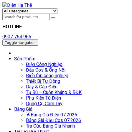
HOTLINE:
0907 764 966
Toggle navigation
Sản Phẩm
Điện Công Nghiệp
Đầu Cos & Ống Nối
Biến tần công nghiệp
Thiết Bị Tự Động
Dây & Cáp Điện
Tụ Bù – Cuộn Kháng & BĐK
Phụ Kiện Tủ Điện
Dụng Cụ Cầm Tay
Bảng Giá
🌟Bảng Giá Điện 07.2026
Bảng Giá Đầu Cos 07.2026
Tra Cứu Bảng Giá Nhanh
Tài Liệu Kỹ Thuật