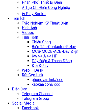
Phân Phối Thiết Bị Điện
⚡ Tạp Chí Điện Công Nghiệp
📕Play Books
Tiện Ích
Trắc Nghiệm Kỹ Thuật Điện
Hình Ảnh
Videos
Tính Toán
Chiếu Sáng
Biến Tần-Contactor-Relay
MCB-MCCB-ACB-Dây Điện
Kw >< A >< HP
Dây Điện & Thanh Đồng
Đổi Đơn vị
Web – Desk
Rút Gọn Link
phongvan.link/xxx
kapkaa.com/xxx
Diễn Đàn
Telegram Channel
Telegram Group
Social Media
Facebook