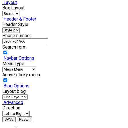
Layout
Box Layout
Header & Footer
Header Style
Phone number
Search form
Navbar Options
Menu Type
Active sticky menu
Blog Options
Layout blog
Advanced
Direction
SAVE
RESET