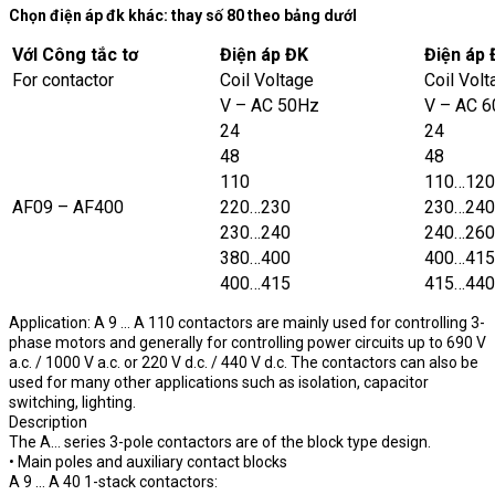
Phong Van
Catalog
Chọn điện áp đk khác: thay số 80 theo bảng dướI
VớI Công tắc tơ
Điện áp ĐK
Điện áp
For contactor
Coil Voltage
Coil Volt
V – AC 50Hz
V – AC 
24
24
48
48
110
110…120
AF09 – AF400
220…230
230…240
230…240
240…260
380…400
400…415
400…415
415…440
Application: A 9 … A 110 contactors are mainly used for controlling 3-
phase motors and generally for controlling power circuits up to 690 V
a.c. / 1000 V a.c. or 220 V d.c. / 440 V d.c. The contactors can also be
used for many other applications such as isolation, capacitor
switching, lighting.
Description
The A… series 3-pole contactors are of the block type design.
• Main poles and auxiliary contact blocks
A 9 … A 40 1-stack contactors: