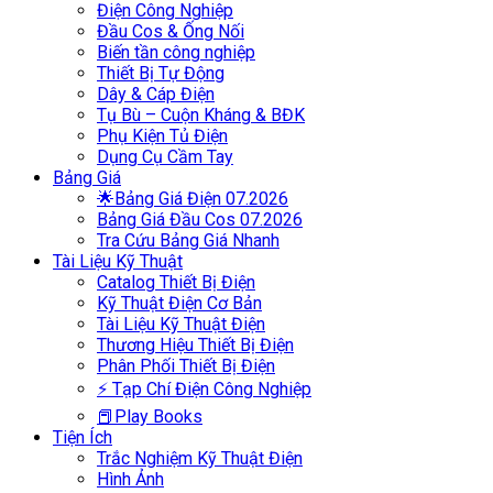
Điện Công Nghiệp
Đầu Cos & Ống Nối
Biến tần công nghiệp
Thiết Bị Tự Động
Dây & Cáp Điện
Tụ Bù – Cuộn Kháng & BĐK
Phụ Kiện Tủ Điện
Dụng Cụ Cầm Tay
Bảng Giá
🌟Bảng Giá Điện 07.2026
Bảng Giá Đầu Cos 07.2026
Tra Cứu Bảng Giá Nhanh
Tài Liệu Kỹ Thuật
Catalog Thiết Bị Điện
Kỹ Thuật Điện Cơ Bản
Tài Liệu Kỹ Thuật Điện
Thương Hiệu Thiết Bị Điện
Phân Phối Thiết Bị Điện
⚡ Tạp Chí Điện Công Nghiệp
📕Play Books
Tiện Ích
Trắc Nghiệm Kỹ Thuật Điện
Hình Ảnh