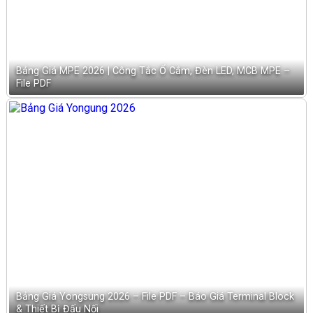
Bảng Giá MPE 2026 | Công Tắc Ổ Cắm, Đèn LED, MCB MPE –
File PDF
Bảng Giá Yongsung 2026 – File PDF – Báo Giá Terminal Block
& Thiết Bị Đấu Nối