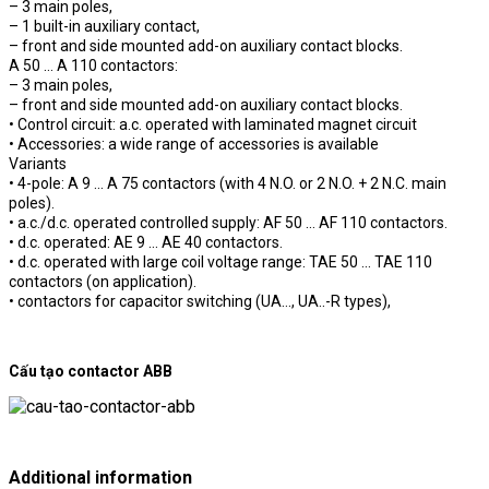
– 3 main poles,
– 1 built-in auxiliary contact,
– front and side mounted add-on auxiliary contact blocks.
A 50 … A 110 contactors:
– 3 main poles,
– front and side mounted add-on auxiliary contact blocks.
• Control circuit: a.c. operated with laminated magnet circuit
• Accessories: a wide range of accessories is available
Variants
• 4-pole: A 9 … A 75 contactors (with 4 N.O. or 2 N.O. + 2 N.C. main
poles).
• a.c./d.c. operated controlled supply: AF 50 … AF 110 contactors.
• d.c. operated: AE 9 … AE 40 contactors.
• d.c. operated with large coil voltage range: TAE 50 … TAE 110
contactors (on application).
• contactors for capacitor switching (UA…, UA..-R types),
Cấu tạo contactor ABB
Additional information