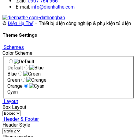
Zalo:
0907 764 966
E-mail:
info@dienhathe.com
©
Điện Hạ Thế
– Thiết bị điện công nghiệp & phụ kiện tủ điện
Theme Settings
Schemes
Color Scheme
Default
Blue
Green
Orange
Cyan
Layout
Box Layout
Header & Footer
Header Style
Phone number