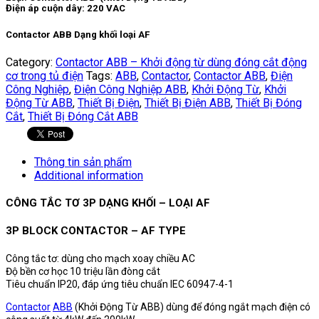
Điện áp cuộn dây: 220 VAC
Contactor ABB Dạng khối loại AF
Category:
Contactor ABB – Khởi động từ dùng đóng cắt động
cơ trong tủ điện
Tags:
ABB
,
Contactor
,
Contactor ABB
,
Điện
Công Nghiệp
,
Điện Công Nghiệp ABB
,
Khởi Động Từ
,
Khởi
Động Từ ABB
,
Thiết Bị Điện
,
Thiết Bị Điện ABB
,
Thiết Bị Đóng
Cắt
,
Thiết Bị Đóng Cắt ABB
Thông tin sản phẩm
Additional information
CÔNG TẮC TƠ 3P DẠNG KHỐI – LOẠI AF
3P BLOCK CONTACTOR – AF TYPE
Công tắc tơ: dùng cho mạch xoay chiều AC
Độ bền cơ học 10 triệu lần đòng cắt
Tiêu chuẩn IP20, đáp ứng tiêu chuẩn IEC 60947-4-1
Contactor
ABB
(Khởi Động Từ ABB) dùng để đóng ngắt mạch điện có