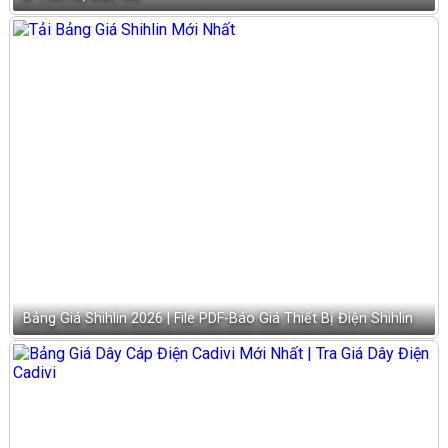
Bảng Giá Shihlin 2026 | File PDF-Báo Giá Thiết Bị Điện Shihlin