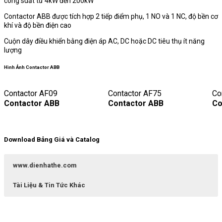
công suất từ 4kW đến 200kW
Contactor ABB được tích hợp 2 tiếp điểm phụ, 1 NO và 1 NC, độ bền cơ
khí và độ bền điện cao
Cuộn dây điều khiển bằng điện áp AC, DC hoặc DC tiêu thụ ít năng
lượng
Hình Ảnh Contactor ABB
Contactor AF09
Contactor AF75
Co
Contactor ABB
Contactor ABB
Co
Download Bảng Giá và Catalog
www.dienhathe.com
Tài Liệu & Tin Tức Khác
Dien Ha The
Bảng Giá