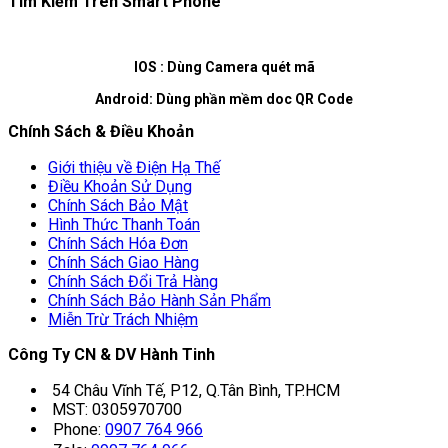
Tìm Kiếm Trên Smart Phone
IOS : Dùng Camera quét mã
Android: Dùng phần mềm doc QR Code
Chính Sách & Điều Khoản
Giới thiệu về Điện Hạ Thế
Điều Khoản Sử Dụng
Chính Sách Bảo Mật
Hình Thức Thanh Toán
Chính Sách Hóa Đơn
Chính Sách Giao Hàng
Chính Sách Đổi Trả Hàng
Chính Sách Bảo Hành Sản Phẩm
Miễn Trừ Trách Nhiệm
Công Ty CN & DV Hành Tinh
54 Châu Vĩnh Tế, P12, Q.Tân Bình, TP.HCM
MST: 0305970700
Phone:
0907 764 966