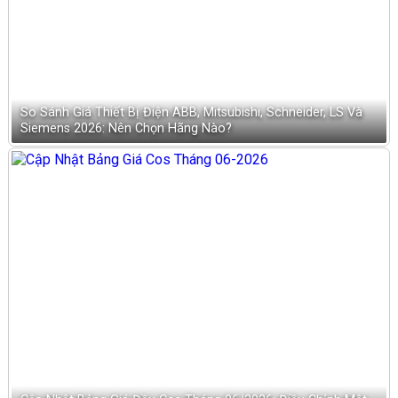
So Sánh Giá Thiết Bị Điện ABB, Mitsubishi, Schneider, LS Và
Siemens 2026: Nên Chọn Hãng Nào?