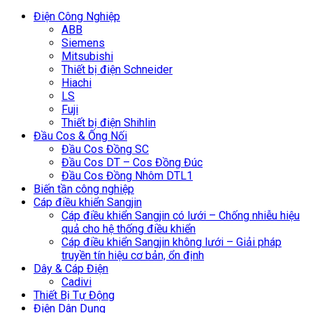
Điện Công Nghiệp
ABB
Siemens
Mitsubishi
Thiết bị điện Schneider
Hiachi
LS
Fuji
Thiết bị điện Shihlin
Đầu Cos & Ống Nối
Đầu Cos Đồng SC
Đầu Cos DT – Cos Đồng Đúc
Đầu Cos Đồng Nhôm DTL1
Biến tần công nghiệp
Cáp điều khiển Sangjin
Cáp điều khiển Sangjin có lưới – Chống nhiễu hiệu
quả cho hệ thống điều khiển
Cáp điều khiển Sangjin không lưới – Giải pháp
truyền tín hiệu cơ bản, ổn định
Dây & Cáp Điện
Cadivi
Thiết Bị Tự Động
Điện Dân Dụng