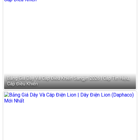
Bảng Giá Dây Và Cáp Điều Khiển Sangjin 2026 | Cáp Tín Hiệu,
Cáp Điều Khiển