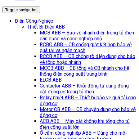
Toggle navigation
Điện Công Nghiệp
Thiết Bị Điện ABB
MCB ABB – Bảo vệ nhánh điện trong tủ điện
dân dụng và công nghiệp nhỏ
RCBO ABB – CB chống giật kết hợp bảo vệ
quá tải và ngắn mạch
RCCB ABB – CB chống rò điện dùng cho bảo
vệ tổng hoặc nhánh
MCCB ABB – CB tổng và CB nhánh cho hệ
thống điện công suất trung bình
ELCB ABB
Contactor ABB – Khởi động từ dùng đóng
cắt động cơ trong tủ điện
Relay nhiệt ABB – Thiết bị bảo vệ quá tải cho
động cơ
Motor CB ABB – CB chuyên dùng cho bảo vệ
động cơ
ACB ABB – Máy cắt không khi tổng cho tủ
điện công suất lớn
Ổ cắm công nghiệp ABB – Dùng cho môi
trường nhà xưởng và công trường