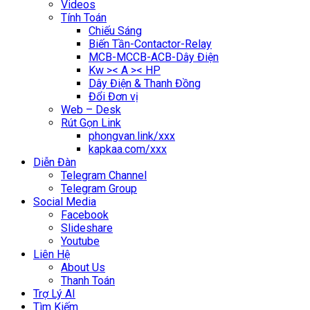
Videos
Tính Toán
Chiếu Sáng
Biến Tần-Contactor-Relay
MCB-MCCB-ACB-Dây Điện
Kw >< A >< HP
Dây Điện & Thanh Đồng
Đổi Đơn vị
Web – Desk
Rút Gọn Link
phongvan.link/xxx
kapkaa.com/xxx
Diễn Đàn
Telegram Channel
Telegram Group
Social Media
Facebook
Slideshare
Youtube
Liên Hệ
About Us
Thanh Toán
Trợ Lý AI
Tìm Kiếm