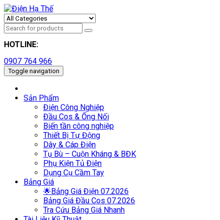
HOTLINE:
0907 764 966
Toggle navigation
Sản Phẩm
Điện Công Nghiệp
Đầu Cos & Ống Nối
Biến tần công nghiệp
Thiết Bị Tự Động
Dây & Cáp Điện
Tụ Bù – Cuộn Kháng & BĐK
Phụ Kiện Tủ Điện
Dụng Cụ Cầm Tay
Bảng Giá
🌟Bảng Giá Điện 07.2026
Bảng Giá Đầu Cos 07.2026
Tra Cứu Bảng Giá Nhanh
Tài Liệu Kỹ Thuật