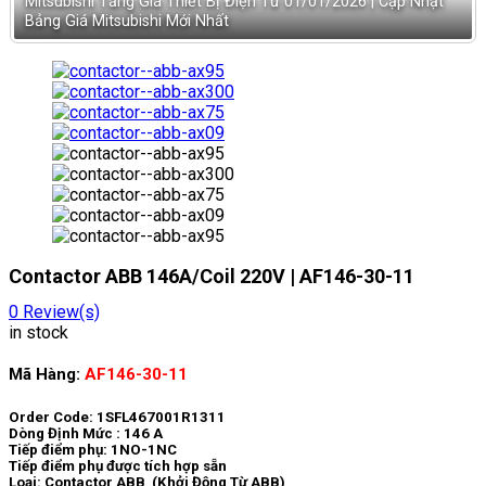
Mitsubishi Tăng Giá Thiết Bị Điện Từ 01/01/2026 | Cập Nhật
Bảng Giá Mitsubishi Mới Nhất
Contactor ABB 146A/Coil 220V | AF146-30-11
0
Review(s)
in stock
Mã Hàng:
AF146-30-11
Order Code: 1SFL467001R1311
Dòng Định Mức : 146 A
Tiếp điểm phụ: 1NO-1NC
Tiếp điểm phụ được tích hợp sẵn
Loại: Contactor ABB (Khởi Động Từ ABB)