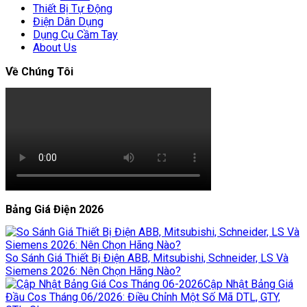
Thiết Bị Tự Động
Điện Dân Dụng
Dụng Cụ Cầm Tay
About Us
Về Chúng Tôi
Bảng Giá Điện 2026
So Sánh Giá Thiết Bị Điện ABB, Mitsubishi, Schneider, LS Và
Siemens 2026: Nên Chọn Hãng Nào?
Cập Nhật Bảng Giá
Đầu Cos Tháng 06/2026: Điều Chỉnh Một Số Mã DTL, GTY,