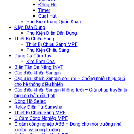
Đồng Hồ
Timer
Quạt Hút
Phụ Kiện Trung Quốc Khác
Điện Dân Dụng
Phụ Kiện Điện Dân Dụng
Thiết Bị Chiếu Sáng
Thiết Bị Chiếu Sáng MPE
Phụ Kiện Chiếu Sáng
Dụng Cụ Cầm Tay
Kìm Bấm Cos
Biến Tần Đa Năng INVT
Cáp điều khiển Sangjin
Cáp điều khiển Sangjin có lưới – Chống nhiễu hiệu quả
cho hệ thống điều khiển
Cáp điều khiển Sangjin không lưới – Giải pháp truyền tín
hiệu cơ bản, ổn định
Đồng Hồ Selec
Relay Điện Tử Samwha
Thiết Bị Chiếu Sáng MPE
Ổ Cắm Công Nghiệp MPE
Ổ cắm công nghiệp ABB – Dùng cho môi trường nhà
xưởng và công trường