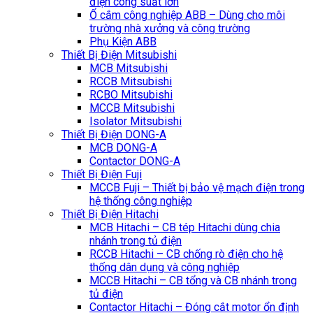
điện công suất lớn
Ổ cắm công nghiệp ABB – Dùng cho môi
trường nhà xưởng và công trường
Phụ Kiện ABB
Thiết Bị Điện Mitsubishi
MCB Mitsubishi
RCCB Mitsubishi
RCBO Mitsubishi
MCCB Mitsubishi
Isolator Mitsubishi
Thiết Bị Điện DONG-A
MCB DONG-A
Contactor DONG-A
Thiết Bị Điện Fuji
MCCB Fuji – Thiết bị bảo vệ mạch điện trong
hệ thống công nghiệp
Thiết Bị Điện Hitachi
MCB Hitachi – CB tép Hitachi dùng chia
nhánh trong tủ điện
RCCB Hitachi – CB chống rò điện cho hệ
thống dân dụng và công nghiệp
MCCB Hitachi – CB tổng và CB nhánh trong
tủ điện
Contactor Hitachi – Đóng cắt motor ổn định