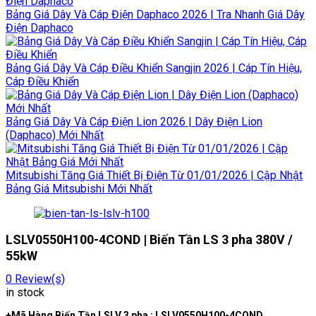
Bảng Giá Dây Và Cáp Điện Daphaco 2026 | Tra Nhanh Giá Dây
Điện Daphaco
Bảng Giá Dây Và Cáp Điều Khiển Sangjin 2026 | Cáp Tín Hiệu,
Cáp Điều Khiển
Bảng Giá Dây Và Cáp Điện Lion 2026 | Dây Điện Lion
(Daphaco) Mới Nhất
Mitsubishi Tăng Giá Thiết Bị Điện Từ 01/01/2026 | Cập Nhật
Bảng Giá Mitsubishi Mới Nhất
LSLV0550H100-4COND | Biến Tần LS 3 pha 380V /
55kW
0
Review(s)
in stock
+Mã Hàng Biến Tần LSLV 3 pha : LSLV0550H100-4COND