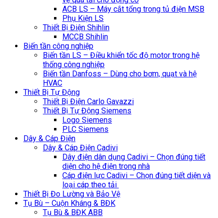
ACB LS – Máy cắt tổng trong tủ điện MSB
Phụ Kiện LS
Thiết Bị Điện Shihlin
MCCB Shihlin
Biến tần công nghiệp
Biến tần LS – Điều khiển tốc độ motor trong hệ
thống công nghiệp
Biến tần Danfoss – Dùng cho bơm, quạt và hệ
HVAC
Thiết Bị Tự Động
Thiết Bị Điện Carlo Gavazzi
Thiết Bị Tự Động Siemens
Logo Siemens
PLC Siemens
Dây & Cáp Điện
Dây & Cáp Điện Cadivi
Dây điện dân dụng Cadivi – Chọn đúng tiết
diện cho hệ điện trong nhà
Cáp điện lực Cadivi – Chọn đúng tiết diện và
loại cáp theo tải
Thiết Bị Đo Lường và Bảo Vệ
Tụ Bù – Cuộn Kháng & BĐK
Tụ Bù & BĐK ABB