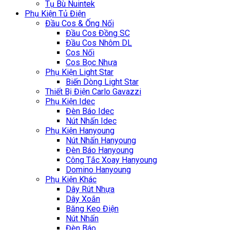
Tụ Bù Nuintek
Phụ Kiện Tủ Điện
Đầu Cos & Ống Nối
Đầu Cos Đồng SC
Đầu Cos Nhôm DL
Cos Nối
Cos Bọc Nhựa
Phụ Kiện Light Star
Biến Dòng Light Star
Thiết Bị Điện Carlo Gavazzi
Phụ Kiện Idec
Đèn Báo Idec
Nút Nhấn Idec
Phụ Kiện Hanyoung
Nút Nhấn Hanyoung
Đèn Báo Hanyoung
Công Tắc Xoay Hanyoung
Domino Hanyoung
Phụ Kiện Khác
Dây Rút Nhựa
Dây Xoắn
Băng Keo Điện
Nút Nhấn
Đèn Báo