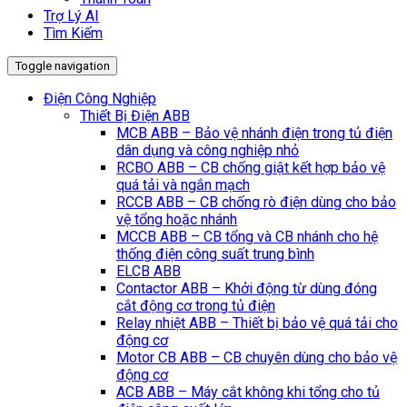
Trợ Lý AI
Tìm Kiếm
Toggle navigation
Điện Công Nghiệp
Thiết Bị Điện ABB
MCB ABB – Bảo vệ nhánh điện trong tủ điện
dân dụng và công nghiệp nhỏ
RCBO ABB – CB chống giật kết hợp bảo vệ
quá tải và ngắn mạch
RCCB ABB – CB chống rò điện dùng cho bảo
vệ tổng hoặc nhánh
MCCB ABB – CB tổng và CB nhánh cho hệ
thống điện công suất trung bình
ELCB ABB
Contactor ABB – Khởi động từ dùng đóng
cắt động cơ trong tủ điện
Relay nhiệt ABB – Thiết bị bảo vệ quá tải cho
động cơ
Motor CB ABB – CB chuyên dùng cho bảo vệ
động cơ
ACB ABB – Máy cắt không khi tổng cho tủ