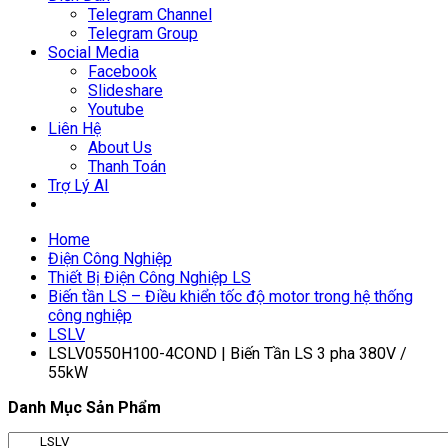
Telegram Channel
Telegram Group
Social Media
Facebook
Slideshare
Youtube
Liên Hệ
About Us
Thanh Toán
Trợ Lý AI
Home
Điện Công Nghiệp
Thiết Bị Điện Công Nghiệp LS
Biến tần LS – Điều khiển tốc độ motor trong hệ thống
công nghiệp
LSLV
LSLV0550H100-4COND | Biến Tần LS 3 pha 380V /
55kW
Danh Mục Sản Phẩm