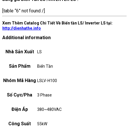
[table “6” not found /]
Xem Thêm Catalog Chi Tiết Về Biến tần LS/ Inverter LS tại:
http://dienhathe.info
Additional information
Nhà Sản Xuất
LS
Sản Phẩm
Biến Tần
Nhóm Mã Hàng
LSLV-H100
Số Cực/Pha
3 Phase
Điện Áp
380~480VAC
Công Suất
55kW