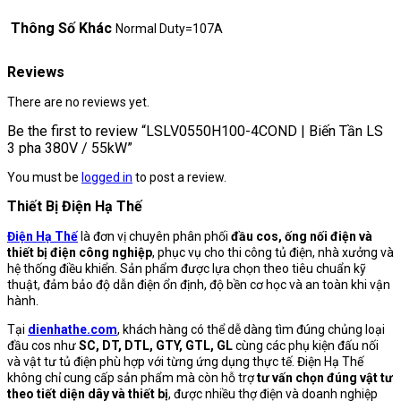
Thông Số Khác
Normal Duty=107A
Reviews
There are no reviews yet.
Be the first to review “LSLV0550H100-4COND | Biến Tần LS
3 pha 380V / 55kW”
You must be
logged in
to post a review.
Thiết Bị Điện Hạ Thế
Điện Hạ Thế
là đơn vị chuyên phân phối
đầu cos, ống nối điện và
thiết bị điện công nghiệp
, phục vụ cho thi công tủ điện, nhà xưởng và
hệ thống điều khiển. Sản phẩm được lựa chọn theo tiêu chuẩn kỹ
thuật, đảm bảo độ dẫn điện ổn định, độ bền cơ học và an toàn khi vận
hành.
Tại
dienhathe.com
, khách hàng có thể dễ dàng tìm đúng chủng loại
đầu cos như
SC, DT, DTL, GTY, GTL, GL
cùng các phụ kiện đấu nối
và vật tư tủ điện phù hợp với từng ứng dụng thực tế. Điện Hạ Thế
không chỉ cung cấp sản phẩm mà còn hỗ trợ
tư vấn chọn đúng vật tư
theo tiết diện dây và thiết bị
, được nhiều thợ điện và doanh nghiệp