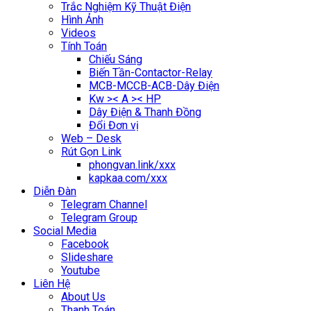
Trắc Nghiệm Kỹ Thuật Điện
Hình Ảnh
Videos
Tính Toán
Chiếu Sáng
Biến Tần-Contactor-Relay
MCB-MCCB-ACB-Dây Điện
Kw >< A >< HP
Dây Điện & Thanh Đồng
Đổi Đơn vị
Web – Desk
Rút Gọn Link
phongvan.link/xxx
kapkaa.com/xxx
Diễn Đàn
Telegram Channel
Telegram Group
Social Media
Facebook
Slideshare
Youtube
Liên Hệ
About Us
Thanh Toán