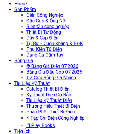
Home
Sản Phẩm
Điện Công Nghiệp
Đầu Cos & Ống Nối
Biến tần công nghiệp
Thiết Bị Tự Động
Dây & Cáp Điện
Tụ Bù – Cuộn Kháng & BĐK
Phụ Kiện Tủ Điện
Dụng Cụ Cầm Tay
Bảng Giá
🌟Bảng Giá Điện 07.2026
Bảng Giá Đầu Cos 07.2026
Tra Cứu Bảng Giá Nhanh
Tài Liệu Kỹ Thuật
Catalog Thiết Bị Điện
Kỹ Thuật Điện Cơ Bản
Tài Liệu Kỹ Thuật Điện
Thương Hiệu Thiết Bị Điện
Phân Phối Thiết Bị Điện
⚡ Tạp Chí Điện Công Nghiệp
📕Play Books
Tiện Ích