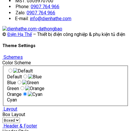
MST: 0305970700
Phone:
0907 764 966
Zalo:
0907 764 966
E-mail:
info@dienhathe.com
©
Điện Hạ Thế
– Thiết bị điện công nghiệp & phụ kiện tủ điện
Theme Settings
Schemes
Color Scheme
Default
Blue
Green
Orange
Cyan
Layout
Box Layout
Header & Footer