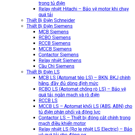
trong tủ điện
Relay nhiệt Hitachi – Bảo vệ motor khi chạy
quá tải
Thiết Bị Điện Schneider
Thiết Bị Điện Siemens
MCB Siemens
RCBO Siemens
RCCB Siemens
MCCB Siemens
Contactor Siemens
Relay nhiệt Siemens
Cầu Chì Siemens
Thiết Bị Điện LS
MCB LS (Aptomat tép LS) – BKN, BKJ chính
hãng, đầy đủ dòng định mức
RCBO LS (Aptomat chống rò LS) – Bảo vệ
quá tải, ngắn mạch và rò điện
RCCB LS
MCCB LS – Aptomat khối LS (ABS, ABN) cho
tủ điện phân phối và động lực
Contactor LS – Thiết bị đóng cắt chính trong
mạch điều khiển motor
Relay nhiệt LS (Rơ le nhiệt LS Electric) – Bảo
vệ quá tải cho động cơ