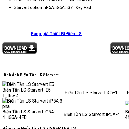
Starvert option : iP5A, iG5A, iS7 : Key Pad
Bảng giá Thiết Bị Điện LS
Hình Ảnh Biến Tần LS Starvert
Biến Tần LS Starvert iE5-
Biến Tần LS Starvert iC5-1
1_iE5-2
Biến Tần LS Starvert iG5A-
Bi
Biến Tần LS Starvert iP5A-4
4_iG5A-4FB
4
Bảng giá Biến Tần LS /INVERTER LS :