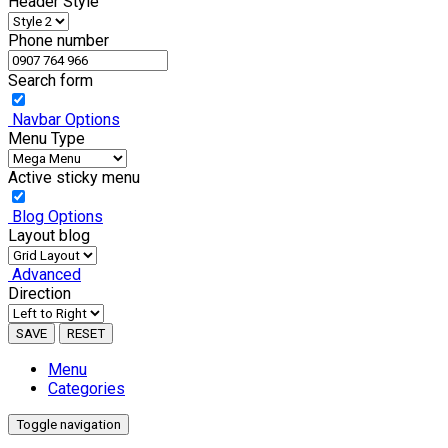
Header Style
Phone number
Search form
Navbar Options
Menu Type
Active sticky menu
Blog Options
Layout blog
Advanced
Direction
SAVE
RESET
Menu
Categories
Toggle navigation