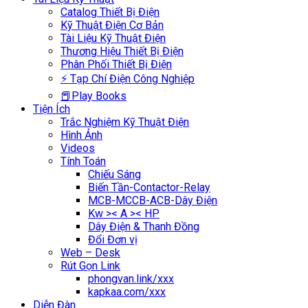
Catalog Thiết Bị Điện
Kỹ Thuật Điện Cơ Bản
Tài Liệu Kỹ Thuật Điện
Thương Hiệu Thiết Bị Điện
Phân Phối Thiết Bị Điện
⚡ Tạp Chí Điện Công Nghiệp
📕Play Books
Tiện Ích
Trắc Nghiệm Kỹ Thuật Điện
Hình Ảnh
Videos
Tính Toán
Chiếu Sáng
Biến Tần-Contactor-Relay
MCB-MCCB-ACB-Dây Điện
Kw >< A >< HP
Dây Điện & Thanh Đồng
Đổi Đơn vị
Web – Desk
Rút Gọn Link
phongvan.link/xxx
kapkaa.com/xxx
Diễn Đàn