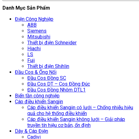
Danh Mục Sản Phẩm
Điện Công Nghiệp
ABB
Siemens
Mitsubishi
Thiết bị điện Schneider
Hiachi
LS
Fuji
Thiết bị điện Shihlin
Đầu Cos & Ống Nối
Đầu Cos Đồng SC
Đầu Cos DT – Cos Đồng Đúc
Đầu Cos Đồng Nhôm DTL1
Biến tần công nghiệp
Cáp điều khiển Sangjin
Cáp điều khiển Sangjin có lưới – Chống nhiễu hiệu
quả cho hệ thống điều khiển
Cáp điều khiển Sangjin không lưới – Giải pháp
truyền tín hiệu cơ bản, ổn định
Dây & Cáp Điện
Cadivi