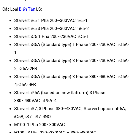
Các Loại
Biến Tần
LS:
Starvert iE5 1 Pha 200~300VAC :iE5-1
Starvert iE5 3 Pha 200~300VAC : iE5-2
Starvert iC5 1 Pha 200~230VAC :iC5-1
Starvert iG5A (Standard type) 1 Phase 200~230VAC : iG5A-
1
Starvert iG5A (Standard type) 3 Phase 200~230VAC : iG5A-
2, iG5A-2FB
Starvert iG5A (Standard type) 3 Phase 380~480VAC : iG5A-
4,iG5A-4FB
Starvert iP5A (based on new flatform) 3 Phase
380~480VAC : iP5A-4
Starvert iS7, 3 Phase 380~480VAC, Starvert option : iP5A,
iG5A, iS7 : iS7-4NO
M100: 1 Pha 200~300VAC
H100: 3 Pha 220~230VAC – 380~480VAC