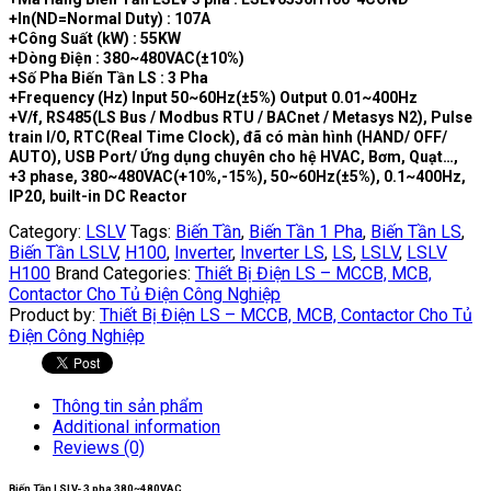
+In(ND=Normal Duty) : 107A
+Công Suất (kW) : 55KW
+Dòng Điện : 380~480VAC(±10%)
+Số Pha Biến Tần LS : 3 Pha
+Frequency (Hz) Input 50~60Hz(±5%) Output 0.01~400Hz
+V/f, RS485(LS Bus / Modbus RTU / BACnet / Metasys N2), Pulse
train I/O, RTC(Real Time Clock), đã có màn hình (HAND/ OFF/
AUTO), USB Port/ Ứng dụng chuyên cho hệ HVAC, Bơm, Quạt…,
+3 phase, 380~480VAC(+10%,-15%), 50~60Hz(±5%), 0.1~400Hz,
IP20, built-in DC Reactor
Category:
LSLV
Tags:
Biến Tần
,
Biến Tần 1 Pha
,
Biến Tần LS
,
Biến Tần LSLV
,
H100
,
Inverter
,
Inverter LS
,
LS
,
LSLV
,
LSLV
H100
Brand Categories:
Thiết Bị Điện LS – MCCB, MCB,
Contactor Cho Tủ Điện Công Nghiệp
Product by:
Thiết Bị Điện LS – MCCB, MCB, Contactor Cho Tủ
Điện Công Nghiệp
Thông tin sản phẩm
Additional information
Reviews (0)
Biến Tần LSLV- 3 pha 380~480VAC