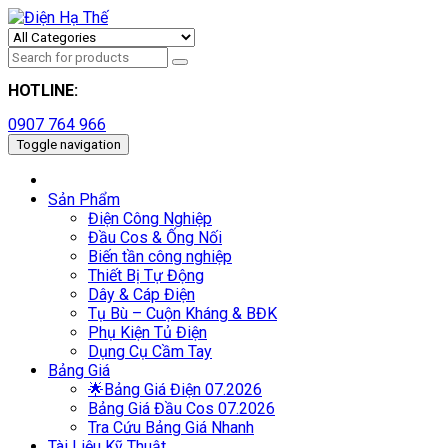
HOTLINE:
0907 764 966
Toggle navigation
Sản Phẩm
Điện Công Nghiệp
Đầu Cos & Ống Nối
Biến tần công nghiệp
Thiết Bị Tự Động
Dây & Cáp Điện
Tụ Bù – Cuộn Kháng & BĐK
Phụ Kiện Tủ Điện
Dụng Cụ Cầm Tay
Bảng Giá
🌟Bảng Giá Điện 07.2026
Bảng Giá Đầu Cos 07.2026
Tra Cứu Bảng Giá Nhanh
Tài Liệu Kỹ Thuật