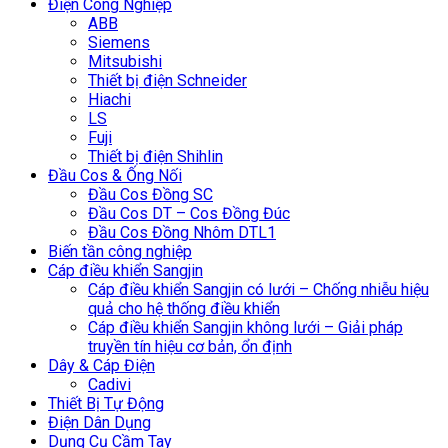
Điện Công Nghiệp
ABB
Siemens
Mitsubishi
Thiết bị điện Schneider
Hiachi
LS
Fuji
Thiết bị điện Shihlin
Đầu Cos & Ống Nối
Đầu Cos Đồng SC
Đầu Cos DT – Cos Đồng Đúc
Đầu Cos Đồng Nhôm DTL1
Biến tần công nghiệp
Cáp điều khiển Sangjin
Cáp điều khiển Sangjin có lưới – Chống nhiễu hiệu
quả cho hệ thống điều khiển
Cáp điều khiển Sangjin không lưới – Giải pháp
truyền tín hiệu cơ bản, ổn định
Dây & Cáp Điện
Cadivi
Thiết Bị Tự Động
Điện Dân Dụng
Dụng Cụ Cầm Tay