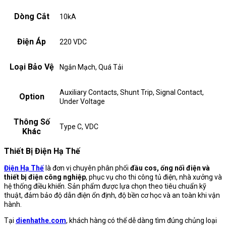
Dòng Cắt
10kA
Điện Áp
220 VDC
Loại Bảo Vệ
Ngắn Mạch, Quá Tải
Auxiliary Contacts, Shunt Trip, Signal Contact,
Option
Under Voltage
Thông Số
Type C, VDC
Khác
Thiết Bị Điện Hạ Thế
Điện Hạ Thế
là đơn vị chuyên phân phối
đầu cos, ống nối điện và
thiết bị điện công nghiệp
, phục vụ cho thi công tủ điện, nhà xưởng và
hệ thống điều khiển. Sản phẩm được lựa chọn theo tiêu chuẩn kỹ
thuật, đảm bảo độ dẫn điện ổn định, độ bền cơ học và an toàn khi vận
hành.
Tại
dienhathe.com
, khách hàng có thể dễ dàng tìm đúng chủng loại