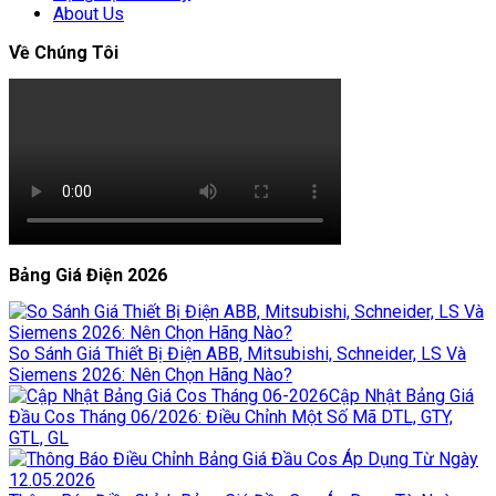
About Us
Về Chúng Tôi
Bảng Giá Điện 2026
So Sánh Giá Thiết Bị Điện ABB, Mitsubishi, Schneider, LS Và
Siemens 2026: Nên Chọn Hãng Nào?
Cập Nhật Bảng Giá
Đầu Cos Tháng 06/2026: Điều Chỉnh Một Số Mã DTL, GTY,
GTL, GL