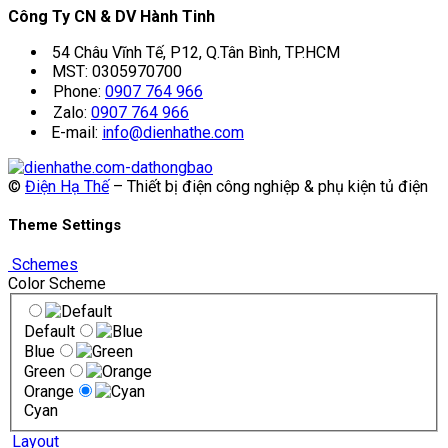
Công Ty CN & DV Hành Tinh
54 Châu Vĩnh Tế, P12, Q.Tân Bình, TP.HCM
MST: 0305970700
Phone:
0907 764 966
Zalo:
0907 764 966
E-mail:
info@dienhathe.com
©
Điện Hạ Thế
– Thiết bị điện công nghiệp & phụ kiện tủ điện
Theme Settings
Schemes
Color Scheme
Default
Blue
Green
Orange
Cyan
Layout