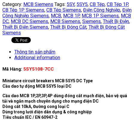
Category:
MCB Siemens
Tags:
5SY
,
5SY5
,
CB Tép
,
CB Tép 1P
,
CB Tép 1P Siemens
,
CB Tép Siemens
,
Điện Công Nghiệp
,
Điện
Công Nghiệp Siemens
,
MCB
,
MCB 1P
,
MCB 1P Siemens
,
MCB
DC
,
MCB DC Siemens
,
MCB Siemens
,
Siemens
,
Thiết Bị Điện
,
Thiết Bị Điện Siemens
,
Thiết Bị Đóng Cắt
,
Thiết Bị Đóng Cắt
Siemens
Thông tin sản phẩm
Additional information
Mã Hàng:
5SY5108-7CC
Miniature circuit breakers MCB 5SY5 DC Type
Cầu dao tự động MCB 5SY5 loại DC
Cầu dao MCB 1P,2P,3P,4P dùng đóng cắt mạch điện, bảo vệ quá
tải và ngắn mạch chuyên dụng cho mạng điện DC
Dòng cắt 10kA, Đường cong loại C
Dùng trong lưới điện dân dụng & công nghiệp
Tiêu chuẩn IEC / EN 60947-2