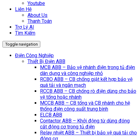
Youtube
Liên Hệ
About Us
Thanh Toán
Trợ Lý AI
Tìm Kiếm
Toggle navigation
Điện Công Nghiệp
Thiết Bị Điện ABB
MCB ABB – Bảo vệ nhánh điện trong tủ điện
dân dụng và công nghiệp nhỏ
RCBO ABB – CB chống giật kết hợp bảo vệ
quá tải và ngắn mạch
RCCB ABB – CB chống rò điện dùng cho bảo
vệ tổng hoặc nhánh
MCCB ABB – CB tổng và CB nhánh cho hệ
thống điện công suất trung bình
ELCB ABB
Contactor ABB – Khởi động từ dùng đóng
cắt động cơ trong tủ điện
Relay nhiệt ABB – Thiết bị bảo vệ quá tải cho
động cơ