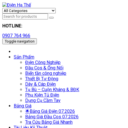
HOTLINE:
0907 764 966
Toggle navigation
Sản Phẩm
Điện Công Nghiệp
Đầu Cos & Ống Nối
Biến tần công nghiệp
Thiết Bị Tự Động
Dây & Cáp Điện
Tụ Bù – Cuộn Kháng & BĐK
Phụ Kiện Tủ Điện
Dụng Cụ Cầm Tay
Bảng Giá
🌟Bảng Giá Điện 07.2026
Bảng Giá Đầu Cos 07.2026
Tra Cứu Bảng Giá Nhanh
Tài Liệu Kỹ Thuật