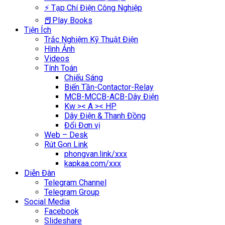
⚡ Tạp Chí Điện Công Nghiệp
📕Play Books
Tiện Ích
Trắc Nghiệm Kỹ Thuật Điện
Hình Ảnh
Videos
Tính Toán
Chiếu Sáng
Biến Tần-Contactor-Relay
MCB-MCCB-ACB-Dây Điện
Kw >< A >< HP
Dây Điện & Thanh Đồng
Đổi Đơn vị
Web – Desk
Rút Gọn Link
phongvan.link/xxx
kapkaa.com/xxx
Diễn Đàn
Telegram Channel
Telegram Group
Social Media
Facebook
Slideshare