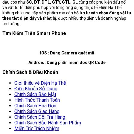
đầu cos như
SC, DT, DTL, GTY, GTL, GL
cùng các phụ kiện đấu nối
và vật tư tủ điện phù hợp với từng ứng dụng thực tế. Điện Hạ Thế
không chỉ cung cấp sản phẩm mà còn hỗ trợ
tư vấn chọn đúng vật tư
theo tiết diện dây và thiết bị
, được nhiều thợ điện và doanh nghiệp
tin tưởng.
Tìm Kiếm Trên Smart Phone
IOS : Dùng Camera quét mã
Android: Dùng phần mềm doc QR Code
Chính Sách & Điều Khoản
Giới thiệu về Điện Hạ Thế
Điều Khoản Sử Dụng
Chính Sách Bảo Mật
Hình Thức Thanh Toán
Chính Sách Hóa Đơn
Chính Sách Giao Hàng
Chính Sách Đổi Trả Hàng
Chính Sách Bảo Hành Sản Phẩm
Miễn Trừ Trách Nhiệm