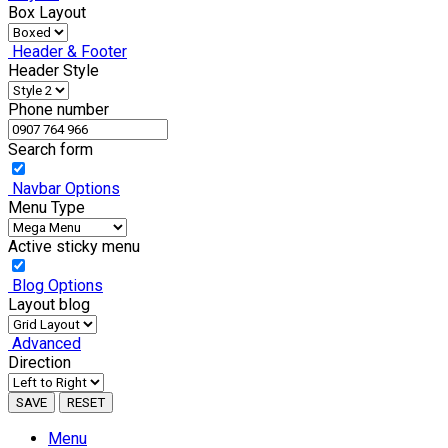
Box Layout
Header & Footer
Header Style
Phone number
Search form
Navbar Options
Menu Type
Active sticky menu
Blog Options
Layout blog
Advanced
Direction
SAVE
RESET
Menu