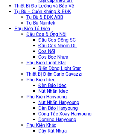
loại cáp theo tải
Thiết Bị Đo Lường và Bảo Vệ
Tụ Bù – Cuộn Kháng & BĐK
Tụ Bù & BĐK ABB
Tụ Bù Nuintek
Phụ Kiện Tủ Điện
Đầu Cos & Ống Nối
Đầu Cos Đồng SC
Đầu Cos Nhôm DL
Cos Nối
Cos Bọc Nhựa
Phụ Kiện Light Star
Biến Dòng Light Star
Thiết Bị Điện Carlo Gavazzi
Phụ Kiện Idec
Đèn Báo Idec
Nút Nhấn Idec
Phụ Kiện Hanyoung
Nút Nhấn Hanyoung
Đèn Báo Hanyoung
Công Tắc Xoay Hanyoung
Domino Hanyoung
Phụ Kiện Khác
Dây Rút Nhựa