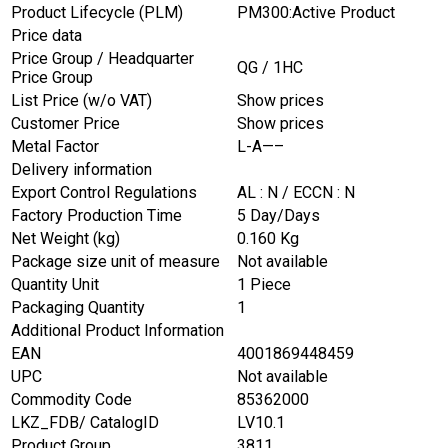
Product Lifecycle (PLM)
PM300:Active Product
Price data
Price Group / Headquarter
QG / 1HC
Price Group
List Price (w/o VAT)
Show prices
Customer Price
Show prices
Metal Factor
L-A—–
Delivery information
Export Control Regulations
AL : N / ECCN : N
Factory Production Time
5 Day/Days
Net Weight (kg)
0.160 Kg
Package size unit of measure
Not available
Quantity Unit
1 Piece
Packaging Quantity
1
Additional Product Information
EAN
4001869448459
UPC
Not available
Commodity Code
85362000
LKZ_FDB/ CatalogID
LV10.1
Product Group
3811