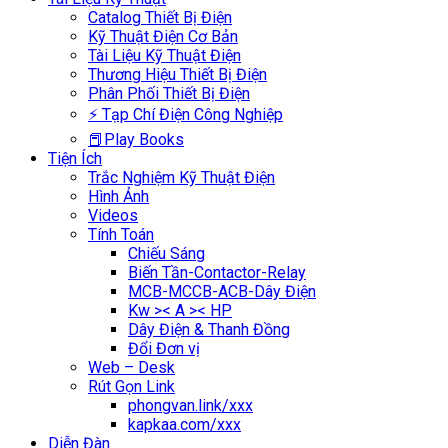
Catalog Thiết Bị Điện
Kỹ Thuật Điện Cơ Bản
Tài Liệu Kỹ Thuật Điện
Thương Hiệu Thiết Bị Điện
Phân Phối Thiết Bị Điện
⚡ Tạp Chí Điện Công Nghiệp
📕Play Books
Tiện Ích
Trắc Nghiệm Kỹ Thuật Điện
Hình Ảnh
Videos
Tính Toán
Chiếu Sáng
Biến Tần-Contactor-Relay
MCB-MCCB-ACB-Dây Điện
Kw >< A >< HP
Dây Điện & Thanh Đồng
Đổi Đơn vị
Web – Desk
Rút Gọn Link
phongvan.link/xxx
kapkaa.com/xxx
Diễn Đàn