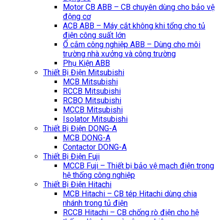
Motor CB ABB – CB chuyên dùng cho bảo vệ
động cơ
ACB ABB – Máy cắt không khi tổng cho tủ
điện công suất lớn
Ổ cắm công nghiệp ABB – Dùng cho môi
trường nhà xưởng và công trường
Phụ Kiện ABB
Thiết Bị Điện Mitsubishi
MCB Mitsubishi
RCCB Mitsubishi
RCBO Mitsubishi
MCCB Mitsubishi
Isolator Mitsubishi
Thiết Bị Điện DONG-A
MCB DONG-A
Contactor DONG-A
Thiết Bị Điện Fuji
MCCB Fuji – Thiết bị bảo vệ mạch điện trong
hệ thống công nghiệp
Thiết Bị Điện Hitachi
MCB Hitachi – CB tép Hitachi dùng chia
nhánh trong tủ điện
RCCB Hitachi – CB chống rò điện cho hệ