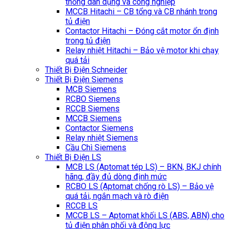
thống dân dụng và công nghiệp
MCCB Hitachi – CB tổng và CB nhánh trong
tủ điện
Contactor Hitachi – Đóng cắt motor ổn định
trong tủ điện
Relay nhiệt Hitachi – Bảo vệ motor khi chạy
quá tải
Thiết Bị Điện Schneider
Thiết Bị Điện Siemens
MCB Siemens
RCBO Siemens
RCCB Siemens
MCCB Siemens
Contactor Siemens
Relay nhiệt Siemens
Cầu Chì Siemens
Thiết Bị Điện LS
MCB LS (Aptomat tép LS) – BKN, BKJ chính
hãng, đầy đủ dòng định mức
RCBO LS (Aptomat chống rò LS) – Bảo vệ
quá tải, ngắn mạch và rò điện
RCCB LS
MCCB LS – Aptomat khối LS (ABS, ABN) cho
tủ điện phân phối và động lực