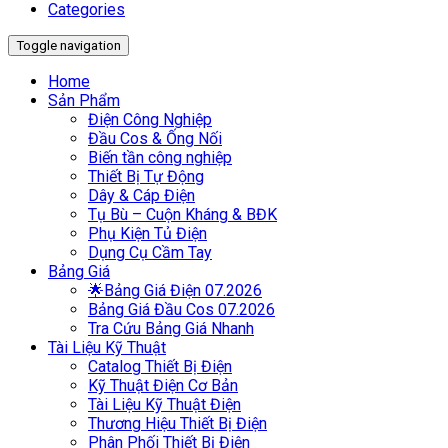
Categories
Toggle navigation
Home
Sản Phẩm
Điện Công Nghiệp
Đầu Cos & Ống Nối
Biến tần công nghiệp
Thiết Bị Tự Động
Dây & Cáp Điện
Tụ Bù – Cuộn Kháng & BĐK
Phụ Kiện Tủ Điện
Dụng Cụ Cầm Tay
Bảng Giá
🌟Bảng Giá Điện 07.2026
Bảng Giá Đầu Cos 07.2026
Tra Cứu Bảng Giá Nhanh
Tài Liệu Kỹ Thuật
Catalog Thiết Bị Điện
Kỹ Thuật Điện Cơ Bản
Tài Liệu Kỹ Thuật Điện
Thương Hiệu Thiết Bị Điện
Phân Phối Thiết Bị Điện