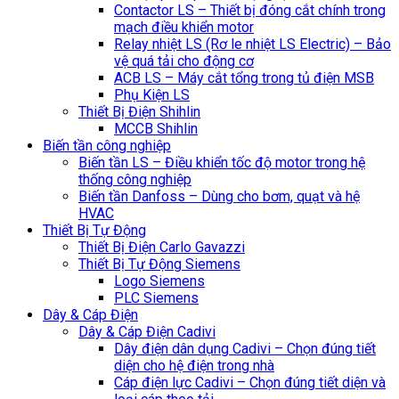
Contactor LS – Thiết bị đóng cắt chính trong
mạch điều khiển motor
Relay nhiệt LS (Rơ le nhiệt LS Electric) – Bảo
vệ quá tải cho động cơ
ACB LS – Máy cắt tổng trong tủ điện MSB
Phụ Kiện LS
Thiết Bị Điện Shihlin
MCCB Shihlin
Biến tần công nghiệp
Biến tần LS – Điều khiển tốc độ motor trong hệ
thống công nghiệp
Biến tần Danfoss – Dùng cho bơm, quạt và hệ
HVAC
Thiết Bị Tự Động
Thiết Bị Điện Carlo Gavazzi
Thiết Bị Tự Động Siemens
Logo Siemens
PLC Siemens
Dây & Cáp Điện
Dây & Cáp Điện Cadivi
Dây điện dân dụng Cadivi – Chọn đúng tiết
diện cho hệ điện trong nhà
Cáp điện lực Cadivi – Chọn đúng tiết diện và