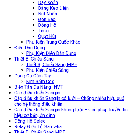
Dây Xoắn
Băng Keo Điện
Nút Nhấn
Đèn Báo
Đồng Hồ
Timer
Quạt Hút
Phụ Kiện Trung Quốc Khác
Điện Dân Dụng
Phụ Kiện Điện Dân Dụng
Thiết Bị Chiếu Sáng
Thiết Bị Chiếu Sáng MPE
Phụ Kiện Chiếu Sáng
Dụng Cụ Cầm Tay
Kìm Bấm Cos
Biến Tần Đa Năng INVT
Cáp điều khiển Sangjin
Cáp điều khiển Sangjin có lưới – Chống nhiễu hiệu quả
cho hệ thống điều khiển
Cáp điều khiển Sangjin không lưới – Giải pháp truyền tín
hiệu cơ bản, ổn định
Đồng Hồ Selec
Relay Điện Tử Samwha
Thiết Bị Chiếu Sáng MPE