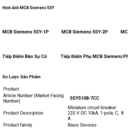
Hình Ảnh MCB Siemens 5SY
MCB Siemens 5SY-1P
MCB Siemens 5SY-2P
MC
Tiếp Điểm Báo Sự Cố
Tiếp Điểm Phụ MCB Siemens
Ph
Sơ Lược Sản Phẩm
Product
Article Number (Market Facing
5SY5108-7CC
Number)
Miniature circuit-breaker
Product Description
220 V DC 10kA, 1-pole, C, 8
A
Product family
Basic Devices