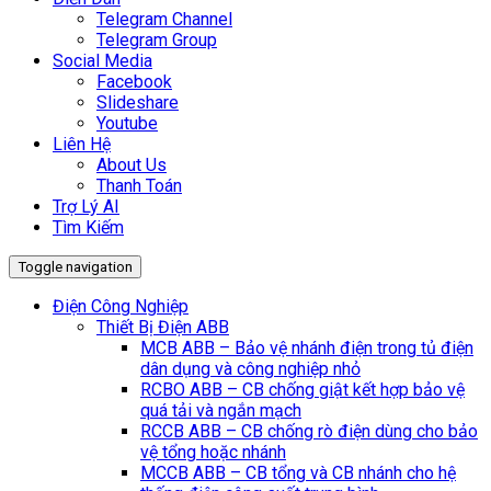
Telegram Channel
Telegram Group
Social Media
Facebook
Slideshare
Youtube
Liên Hệ
About Us
Thanh Toán
Trợ Lý AI
Tìm Kiếm
Toggle navigation
Điện Công Nghiệp
Thiết Bị Điện ABB
MCB ABB – Bảo vệ nhánh điện trong tủ điện
dân dụng và công nghiệp nhỏ
RCBO ABB – CB chống giật kết hợp bảo vệ
quá tải và ngắn mạch
RCCB ABB – CB chống rò điện dùng cho bảo
vệ tổng hoặc nhánh
MCCB ABB – CB tổng và CB nhánh cho hệ