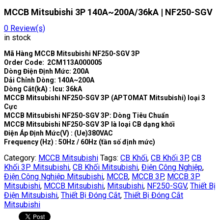
MCCB Mitsubishi 3P 140A~200A/36kA | NF250-SGV
0
Review(s)
in stock
Mã Hàng MCCB Mitsubishi NF250-SGV 3P
Order Code: 2CM113A000005
Dòng Điện Định Mức: 200A
Dải Chỉnh Dòng: 140A~200A
Dòng Cắt(kA) : Icu: 36kA
MCCB Mitsubishi NF250-SGV 3P (APTOMAT Mitsubishi) loại 3
Cực
MCCB Mitsubishi NF250-SGV 3P: Dòng Tiêu Chuẩn
MCCB Mitsubishi NF250-SGV 3P là loại CB dạng khối
Điện Áp Định Mức(V) : (Ue)380VAC
Frequency (Hz) : 50Hz / 60Hz (tần số định mức)
Category:
MCCB Mitsubishi
Tags:
CB Khối
,
CB Khối 3P
,
CB
Khối 3P Mitsubishi
,
CB Khối Mitsubishi
,
Điện Công Nghiệp
,
Điện Công Nghiệp Mitsubishi
,
MCCB
,
MCCB 3P
,
MCCB 3P
Mitsubishi
,
MCCB Mitsubishi
,
Mitsubishi
,
NF250-SGV
,
Thiết Bị
Điện Mitsubishi
,
Thiết Bị Đóng Cắt
,
Thiết Bị Đóng Cắt
Mitsubishi