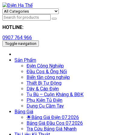
HOTLINE:
0907 764 966
Toggle navigation
Sản Phẩm
Điện Công Nghiệp
Đầu Cos & Ống Nối
Biến tần công nghiệp
Thiết Bị Tự Động
Dây & Cáp Điện
Tụ Bù – Cuộn Kháng & BĐK
Phụ Kiện Tủ Điện
Dụng Cụ Cầm Tay
Bảng Giá
🌟Bảng Giá Điện 07.2026
Bảng Giá Đầu Cos 07.2026
Tra Cứu Bảng Giá Nhanh
Tài Liệu Kỹ Thuật