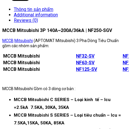
Thông tin sản phẩm
Additional information
Reviews (0)
MCCB Mitsubishi 3P 140A~200A/36kA | NF250-SGV
MCCB
Mitsubishi
(APTOMAT Mitsubishi) 3 Pha Dòng Tiêu Chuẩn
gồm các nhóm sản phẩm:
MCCB Mitsubishi
NF32-SV
NF
MCCB Mitsubishi
NF63-SV
NF
MCCB Mitsubishi
NF125-SV
NF
MCCB Mitsubishi Gồm có 3 dòng cơ bản :
MCCB Mitsubishi C SERIES – Loại kinh tế – Icu
=2.5kA 7.5KA, 30KA, 35KA
MCCB Mitsubishi S SERIES – Loại tiêu chuẩn – Icu =
7.5KA,15KA, 50KA, 85KA