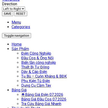
Direction
SAVE
RESET
Menu
Categories
Toggle navigation
Home
Sản Phẩm
Điện Công Nghiệp
Đầu Cos & Ống Nối
Biến tần công nghiệp
Thiết Bị Tự Động
Dây & Cáp Điện
Tụ Bù – Cuộn Kháng & BĐK
Phụ Kiện Tủ Điện
Dụng Cụ Cầm Tay
Bảng Giá
🌟Bảng Giá Điện 07.2026
Bảng Giá Đầu Cos 07.2026
Tra Cứu Bảng Giá Nhanh