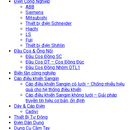
Điện Công Nghiệp
ABB
Siemens
Mitsubishi
Thiết bị điện Schneider
Hiachi
LS
Fuji
Thiết bị điện Shihlin
Đầu Cos & Ống Nối
Đầu Cos Đồng SC
Đầu Cos DT – Cos Đồng Đúc
Đầu Cos Đồng Nhôm DTL1
Biến tần công nghiệp
Cáp điều khiển Sangjin
Cáp điều khiển Sangjin có lưới – Chống nhiễu hiệu
quả cho hệ thống điều khiển
Cáp điều khiển Sangjin không lưới – Giải pháp
truyền tín hiệu cơ bản, ổn định
Dây & Cáp Điện
Cadivi
Thiết Bị Tự Động
Điện Dân Dụng
Dụng Cụ Cầm Tay