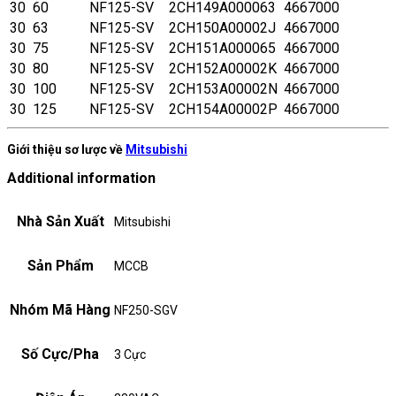
30
60
NF125-SV
2CH149A000063
4667000
30
63
NF125-SV
2CH150A00002J
4667000
30
75
NF125-SV
2CH151A000065
4667000
30
80
NF125-SV
2CH152A00002K
4667000
30
100
NF125-SV
2CH153A00002N
4667000
30
125
NF125-SV
2CH154A00002P
4667000
Giới thiệu sơ lược về
Mitsubishi
Additional information
Nhà Sản Xuất
Mitsubishi
Sản Phẩm
MCCB
Nhóm Mã Hàng
NF250-SGV
Số Cực/Pha
3 Cực