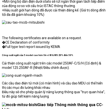
+Mở rộng bộ dẫn điện dưới stato sẽ rút ngắn thời gian tách tiếp điểm
của động cơ so với cấu trúc ISTAC thông thường.
+Hiệu suất giới hạn dòng đã được cải thiện đáng kể. (Giá trị dòng đỉnh
tối đa đã giảm khoảng 10%)
The following certificates are available on a request.
�CE Declaration of conformity
�Full type test report issued by KEMA
Công suất ngắt của 5 model cao hơn Sê-ri W & WS 20% đến 50%
Cải thiện công suất ngắt trên các model 250AF-C/S/H (Cố định) &
model 125.250AF-R (Nhiệt/Điều chỉnh được).
Các cầu dao điện tử mới (có màn hình) và cầu dao MDU có thể hiển
thị các mục đo lường khác nhau
Điều này sẽ cho phép quản lý năng lượng thông qua “trực quan hóa”,
từ đó giúp tiết kiệm năng lượng
Giao tiếp Thông minh thông qua CC-