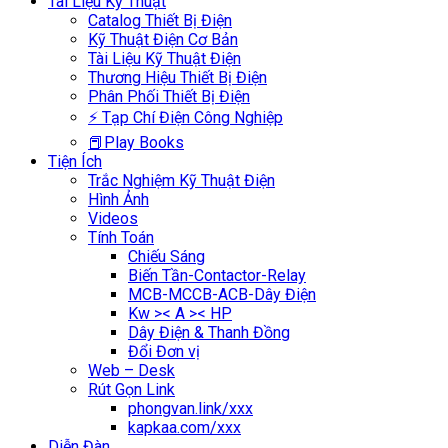
Tài Liệu Kỹ Thuật
Catalog Thiết Bị Điện
Kỹ Thuật Điện Cơ Bản
Tài Liệu Kỹ Thuật Điện
Thương Hiệu Thiết Bị Điện
Phân Phối Thiết Bị Điện
⚡ Tạp Chí Điện Công Nghiệp
📕Play Books
Tiện Ích
Trắc Nghiệm Kỹ Thuật Điện
Hình Ảnh
Videos
Tính Toán
Chiếu Sáng
Biến Tần-Contactor-Relay
MCB-MCCB-ACB-Dây Điện
Kw >< A >< HP
Dây Điện & Thanh Đồng
Đổi Đơn vị
Web – Desk
Rút Gọn Link
phongvan.link/xxx
kapkaa.com/xxx
Diễn Đàn