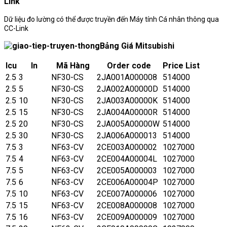
Link
Dữ liệu đo lường có thể được truyền đến Máy tính Cá nhân thông qua
CC-Link
Bảng Giá Mitsubishi
Icu
In
Mã Hàng
Order code
Price List
2.5
3
NF30-CS
2JA001A000008
514000
2.5
5
NF30-CS
2JA002A00000D
514000
2.5
10
NF30-CS
2JA003A00000K
514000
2.5
15
NF30-CS
2JA004A00000R
514000
2.5
20
NF30-CS
2JA005A00000W
514000
2.5
30
NF30-CS
2JA006A000013
514000
7.5
3
NF63-CV
2CE003A000002
1027000
7.5
4
NF63-CV
2CE004A00004L
1027000
7.5
5
NF63-CV
2CE005A000003
1027000
7.5
6
NF63-CV
2CE006A00004P
1027000
7.5
10
NF63-CV
2CE007A000006
1027000
7.5
15
NF63-CV
2CE008A000008
1027000
7.5
16
NF63-CV
2CE009A000009
1027000