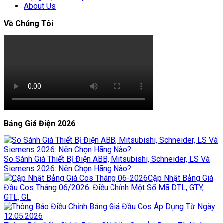
About Us
Về Chúng Tôi
Bảng Giá Điện 2026
So Sánh Giá Thiết Bị Điện ABB, Mitsubishi, Schneider, LS Và
Siemens 2026: Nên Chọn Hãng Nào?
Cập Nhật Bảng Giá
Đầu Cos Tháng 06/2026: Điều Chỉnh Một Số Mã DTL, GTY,
GTL, GL