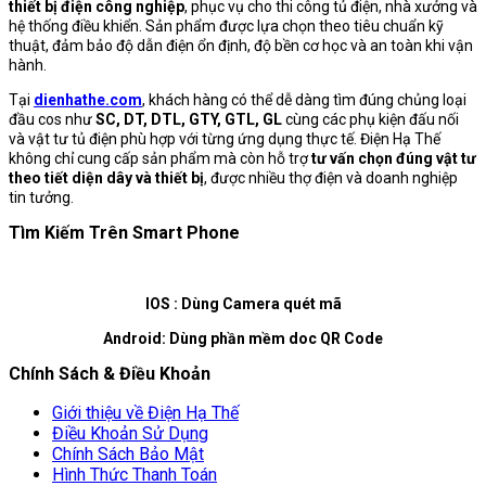
thiết bị điện công nghiệp
, phục vụ cho thi công tủ điện, nhà xưởng và
hệ thống điều khiển. Sản phẩm được lựa chọn theo tiêu chuẩn kỹ
thuật, đảm bảo độ dẫn điện ổn định, độ bền cơ học và an toàn khi vận
hành.
Tại
dienhathe.com
, khách hàng có thể dễ dàng tìm đúng chủng loại
đầu cos như
SC, DT, DTL, GTY, GTL, GL
cùng các phụ kiện đấu nối
và vật tư tủ điện phù hợp với từng ứng dụng thực tế. Điện Hạ Thế
không chỉ cung cấp sản phẩm mà còn hỗ trợ
tư vấn chọn đúng vật tư
theo tiết diện dây và thiết bị
, được nhiều thợ điện và doanh nghiệp
tin tưởng.
Tìm Kiếm Trên Smart Phone
IOS : Dùng Camera quét mã
Android: Dùng phần mềm doc QR Code
Chính Sách & Điều Khoản
Giới thiệu về Điện Hạ Thế
Điều Khoản Sử Dụng
Chính Sách Bảo Mật
Hình Thức Thanh Toán