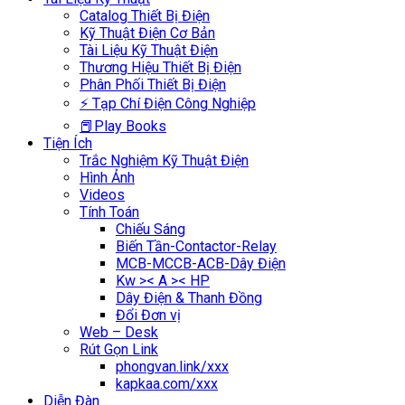
Catalog Thiết Bị Điện
Kỹ Thuật Điện Cơ Bản
Tài Liệu Kỹ Thuật Điện
Thương Hiệu Thiết Bị Điện
Phân Phối Thiết Bị Điện
⚡ Tạp Chí Điện Công Nghiệp
📕Play Books
Tiện Ích
Trắc Nghiệm Kỹ Thuật Điện
Hình Ảnh
Videos
Tính Toán
Chiếu Sáng
Biến Tần-Contactor-Relay
MCB-MCCB-ACB-Dây Điện
Kw >< A >< HP
Dây Điện & Thanh Đồng
Đổi Đơn vị
Web – Desk
Rút Gọn Link
phongvan.link/xxx
kapkaa.com/xxx
Diễn Đàn