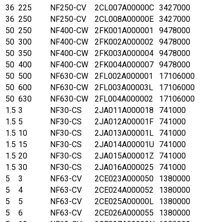
36
225
NF250-CV
2CL007A00000C
3427000
36
250
NF250-CV
2CL008A00000E
3427000
50
250
NF400-CW
2FK001A000001
9478000
50
300
NF400-CW
2FK002A000002
9478000
50
350
NF400-CW
2FK003A000004
9478000
50
400
NF400-CW
2FK004A000007
9478000
50
500
NF630-CW
2FL002A000001
17106000
50
600
NF630-CW
2FL003A00003L
17106000
50
630
NF630-CW
2FL004A000002
17106000
1.5
3
NF30-CS
2JA011A000018
741000
1.5
5
NF30-CS
2JA012A00001F
741000
1.5
10
NF30-CS
2JA013A00001L
741000
1.5
15
NF30-CS
2JA014A00001U
741000
1.5
20
NF30-CS
2JA015A00001Z
741000
1.5
30
NF30-CS
2JA016A000025
741000
5
3
NF63-CV
2CE023A000050
1380000
5
4
NF63-CV
2CE024A000052
1380000
5
5
NF63-CV
2CE025A00000L
1380000
5
6
NF63-CV
2CE026A000055
1380000