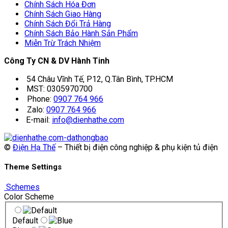
Chính Sách Hóa Đơn
Chính Sách Giao Hàng
Chính Sách Đổi Trả Hàng
Chính Sách Bảo Hành Sản Phẩm
Miễn Trừ Trách Nhiệm
Công Ty CN & DV Hành Tinh
54 Châu Vĩnh Tế, P12, Q.Tân Bình, TP.HCM
MST: 0305970700
Phone:
0907 764 966
Zalo:
0907 764 966
E-mail:
info@dienhathe.com
©
Điện Hạ Thế
– Thiết bị điện công nghiệp & phụ kiện tủ điện
Theme Settings
Schemes
Color Scheme
Default