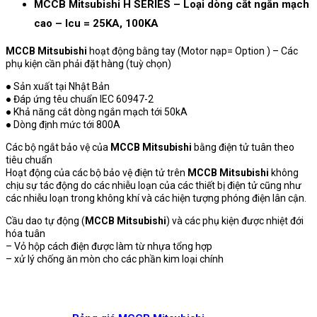
MCCB Mitsubishi H SERIES – Loại dòng cắt ngắn mạch
cao – Icu = 25KA, 100KA
MCCB Mitsubishi
hoạt động bằng tay (Motor nạp= Option ) – Các
phụ kiện cần phải đặt hàng (tuỳ chọn)
● Sản xuất tại Nhật Bản
● Đáp ứng têu chuẩn IEC 60947-2
● Khả năng cắt dòng ngắn mạch tới 50kA
● Dòng định mức tới 800A
Các bộ ngắt bảo vệ của
MCCB Mitsubishi
bằng điện tử tuân theo
tiêu chuẩn
Hoạt động của các bộ bảo vệ điện tử trên
MCCB Mitsubishi
không
chịu sự tác động do các nhiễu loạn của các thiết bị điện tử cũng như
các nhiễu loạn trong không khí và các hiện tượng phóng điện lân cận.
Cầu dao tự động (
MCCB Mitsubishi
) và các phụ kiện được nhiệt đới
hóa tuân
– Vỏ hộp cách điện được làm từ nhựa tổng hợp
– xử lý chống ăn mòn cho các phần kim loại chính