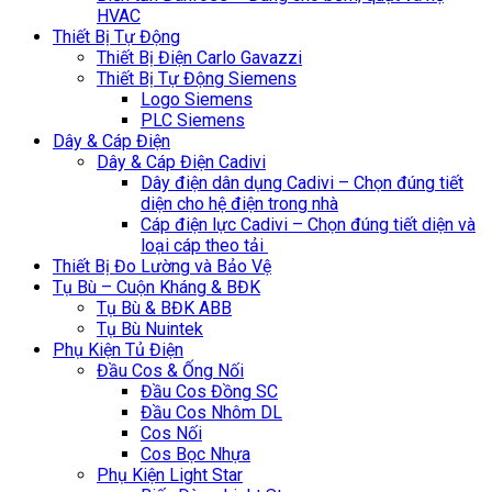
HVAC
Thiết Bị Tự Động
Thiết Bị Điện Carlo Gavazzi
Thiết Bị Tự Động Siemens
Logo Siemens
PLC Siemens
Dây & Cáp Điện
Dây & Cáp Điện Cadivi
Dây điện dân dụng Cadivi – Chọn đúng tiết
diện cho hệ điện trong nhà
Cáp điện lực Cadivi – Chọn đúng tiết diện và
loại cáp theo tải
Thiết Bị Đo Lường và Bảo Vệ
Tụ Bù – Cuộn Kháng & BĐK
Tụ Bù & BĐK ABB
Tụ Bù Nuintek
Phụ Kiện Tủ Điện
Đầu Cos & Ống Nối
Đầu Cos Đồng SC
Đầu Cos Nhôm DL
Cos Nối
Cos Bọc Nhựa
Phụ Kiện Light Star