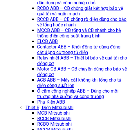
dân dụng và công nghiệp nhỏ
RCBO ABB – CB chống giật kết hợp bảo vệ
quá tải và ngắn mạch
RCCB ABB – CB chống rò điện dùng cho bảo
vệ tổng hoặc nhánh
MCCB ABB – CB tổng và CB nhánh cho hệ
thống điện công suất trung bình
ELCB ABB
Contactor ABB – Khởi động từ dùng đóng
cắt động cơ trong tủ điện
Relay nhiệt ABB – Thiết bị bảo vệ quá tải cho
động cơ
Motor CB ABB – CB chuyên dùng cho bảo vệ
động cơ
ACB ABB – Máy cắt không khi tổng cho tủ
điện công suất lớn
Ổ cắm công nghiệp ABB – Dùng cho môi
trường nhà xưởng và công trường
Phụ Kiện ABB
Thiết Bị Điện Mitsubishi
MCB Mitsubishi
RCCB Mitsubishi
RCBO Mitsubishi
MCCB Mitsubishi