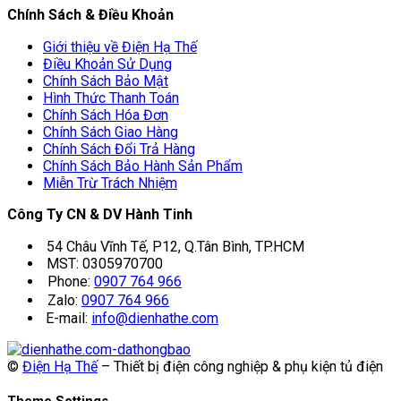
Chính Sách & Điều Khoản
Giới thiệu về Điện Hạ Thế
Điều Khoản Sử Dụng
Chính Sách Bảo Mật
Hình Thức Thanh Toán
Chính Sách Hóa Đơn
Chính Sách Giao Hàng
Chính Sách Đổi Trả Hàng
Chính Sách Bảo Hành Sản Phẩm
Miễn Trừ Trách Nhiệm
Công Ty CN & DV Hành Tinh
54 Châu Vĩnh Tế, P12, Q.Tân Bình, TP.HCM
MST: 0305970700
Phone:
0907 764 966
Zalo:
0907 764 966
E-mail:
info@dienhathe.com
©
Điện Hạ Thế
– Thiết bị điện công nghiệp & phụ kiện tủ điện