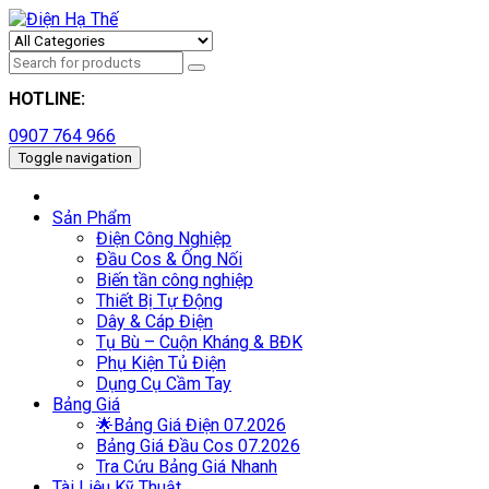
HOTLINE:
0907 764 966
Toggle navigation
Sản Phẩm
Điện Công Nghiệp
Đầu Cos & Ống Nối
Biến tần công nghiệp
Thiết Bị Tự Động
Dây & Cáp Điện
Tụ Bù – Cuộn Kháng & BĐK
Phụ Kiện Tủ Điện
Dụng Cụ Cầm Tay
Bảng Giá
🌟Bảng Giá Điện 07.2026
Bảng Giá Đầu Cos 07.2026
Tra Cứu Bảng Giá Nhanh
Tài Liệu Kỹ Thuật