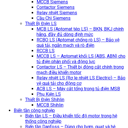
MCCB Siemens
Contactor Siemens
Relay nhiệt Siemens
Cầu Chì Siemens
Thiết Bị Điện LS
MCB LS (Aptomat tép LS) – BKN, BKJ chính
hãng, đầy đủ dòng định mức
RCBO LS (Aptomat chống rò LS) – Bảo vệ
quá tải, ngắn mạch và rò điện
RCCB LS
MCCB LS – Aptomat khối LS (ABS, ABN) cho
tủ điện phân phối và động lực
Contactor LS – Thiết bị đóng cắt chính trong
mạch điều khiển motor
Relay nhiệt LS (Rơ le nhiệt LS Electric) – Bảo
vệ quá tải cho động cơ
ACB LS – Máy cắt tổng trong tủ điện MSB
Phụ Kiện LS
Thiết Bị Điện Shihlin
MCCB Shihlin
Biến tần công nghiệp
Biến tần LS – Điều khiển tốc độ motor trong hệ
thống công nghiệp
Biến tần Danfoss – Dùng cho bơm, quạt và hệ