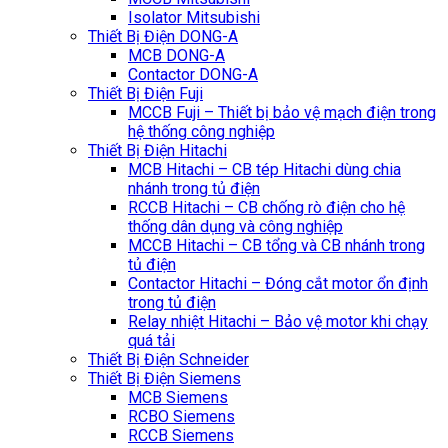
Isolator Mitsubishi
Thiết Bị Điện DONG-A
MCB DONG-A
Contactor DONG-A
Thiết Bị Điện Fuji
MCCB Fuji – Thiết bị bảo vệ mạch điện trong
hệ thống công nghiệp
Thiết Bị Điện Hitachi
MCB Hitachi – CB tép Hitachi dùng chia
nhánh trong tủ điện
RCCB Hitachi – CB chống rò điện cho hệ
thống dân dụng và công nghiệp
MCCB Hitachi – CB tổng và CB nhánh trong
tủ điện
Contactor Hitachi – Đóng cắt motor ổn định
trong tủ điện
Relay nhiệt Hitachi – Bảo vệ motor khi chạy
quá tải
Thiết Bị Điện Schneider
Thiết Bị Điện Siemens
MCB Siemens
RCBO Siemens
RCCB Siemens