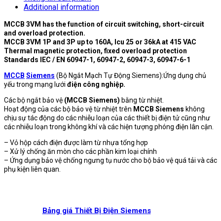
Additional information
MCCB 3VM has the function of circuit switching, short-circuit
and overload protection.
MCCB 3VM 1P and 3P up to 160A, Icu 25 or 36kA at 415 VAC
Thermal magnetic protection, fixed overload protection
Standards IEC / EN 60947-1, 60947-2, 60947-3, 60947-6-1
MCCB
Siemens
(Bộ Ngắt Mạch Tự Động Siemens):Ứng dụng chủ
yếu trong mạng lưới
điện công nghiệp.
Các bộ ngắt bảo vệ
(MCCB Siemens)
bằng từ nhiệt.
Hoạt động của các bộ bảo vệ từ nhiệt trên
MCCB Siemens
không
chịu sự tác động do các nhiễu loạn của các thiết bị điện tử cũng như
các nhiễu loạn trong không khí và các hiện tượng phóng điện lân cận.
– Vỏ hộp cách điện được làm từ nhựa tổng hợp
– Xử lý chống ăn mòn cho các phần kim loại chính
– Ứng dụng bảo vệ chống ngưng tụ nước cho bộ bảo vệ quá tải và các
phụ kiện liên quan.
Bảng giá Thiết Bị Điện Siemens