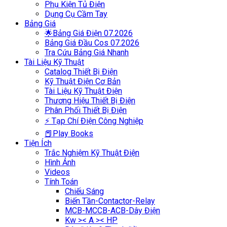
Phụ Kiện Tủ Điện
Dụng Cụ Cầm Tay
Bảng Giá
🌟Bảng Giá Điện 07.2026
Bảng Giá Đầu Cos 07.2026
Tra Cứu Bảng Giá Nhanh
Tài Liệu Kỹ Thuật
Catalog Thiết Bị Điện
Kỹ Thuật Điện Cơ Bản
Tài Liệu Kỹ Thuật Điện
Thương Hiệu Thiết Bị Điện
Phân Phối Thiết Bị Điện
⚡ Tạp Chí Điện Công Nghiệp
📕Play Books
Tiện Ích
Trắc Nghiệm Kỹ Thuật Điện
Hình Ảnh
Videos
Tính Toán
Chiếu Sáng
Biến Tần-Contactor-Relay
MCB-MCCB-ACB-Dây Điện
Kw >< A >< HP