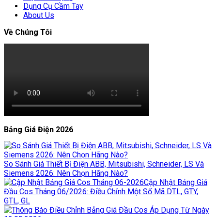
Dụng Cụ Cầm Tay
About Us
Về Chúng Tôi
Bảng Giá Điện 2026
So Sánh Giá Thiết Bị Điện ABB, Mitsubishi, Schneider, LS Và
Siemens 2026: Nên Chọn Hãng Nào?
Cập Nhật Bảng Giá
Đầu Cos Tháng 06/2026: Điều Chỉnh Một Số Mã DTL, GTY,
GTL, GL