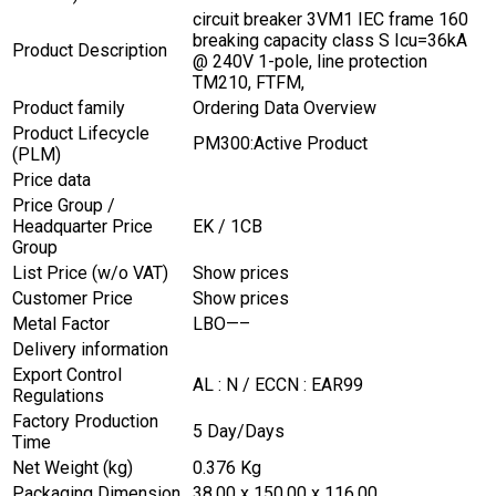
circuit breaker 3VM1 IEC frame 160
breaking capacity class S Icu=36kA
Product Description
@ 240V 1-pole, line protection
TM210, FTFM,
Product family
Ordering Data Overview
Product Lifecycle
PM300:Active Product
(PLM)
Price data
Price Group /
Headquarter Price
EK / 1CB
Group
List Price (w/o VAT)
Show prices
Customer Price
Show prices
Metal Factor
LBO—–
Delivery information
Export Control
AL : N / ECCN : EAR99
Regulations
Factory Production
5 Day/Days
Time
Net Weight (kg)
0.376 Kg
Packaging Dimension
38.00 x 150.00 x 116.00