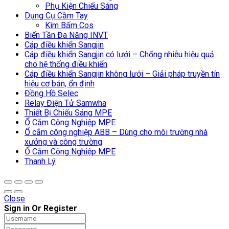
Phụ Kiện Chiếu Sáng
Dụng Cụ Cầm Tay
Kìm Bấm Cos
Biến Tần Đa Năng INVT
Cáp điều khiển Sangjin
Cáp điều khiển Sangjin có lưới – Chống nhiễu hiệu quả
cho hệ thống điều khiển
Cáp điều khiển Sangjin không lưới – Giải pháp truyền tín
hiệu cơ bản, ổn định
Đồng Hồ Selec
Relay Điện Tử Samwha
Thiết Bị Chiếu Sáng MPE
Ổ Cắm Công Nghiệp MPE
Ổ cắm công nghiệp ABB – Dùng cho môi trường nhà
xưởng và công trường
Ổ Cắm Công Nghiệp MPE
Thanh Lý
Close
Sign in Or Register