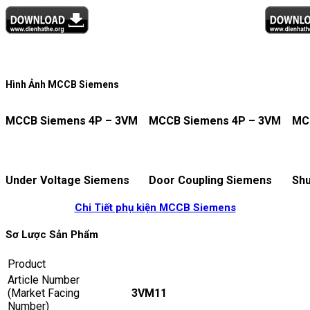
Hình Ảnh MCCB Siemens
MCCB Siemens 4P – 3VM
MCCB Siemens 4P – 3VM
MC
Under Voltage Siemens
Door Coupling Siemens
Shu
Chi Tiết phụ kiện MCCB Siemens
Sơ Lược Sản Phẩm
Product
Article Number
(Market Facing
3VM11
Number)