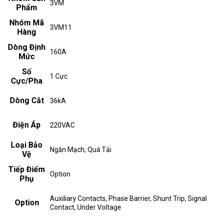
3VM
Phẩm
Nhóm Mã
3VM11
Hàng
Dòng Định
160A
Mức
Số
1 Cực
Cực/Pha
Dòng Cắt
36kA
Điện Áp
220VAC
Loại Bảo
Ngắn Mạch, Quá Tải
Vệ
Tiếp Điểm
Option
Phụ
Auxiliary Contacts, Phase Barrier, Shunt Trip, Signal
Option
Contact, Under Voltage