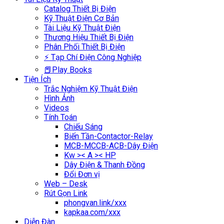
Catalog Thiết Bị Điện
Kỹ Thuật Điện Cơ Bản
Tài Liệu Kỹ Thuật Điện
Thương Hiệu Thiết Bị Điện
Phân Phối Thiết Bị Điện
⚡ Tạp Chí Điện Công Nghiệp
📕Play Books
Tiện Ích
Trắc Nghiệm Kỹ Thuật Điện
Hình Ảnh
Videos
Tính Toán
Chiếu Sáng
Biến Tần-Contactor-Relay
MCB-MCCB-ACB-Dây Điện
Kw >< A >< HP
Dây Điện & Thanh Đồng
Đổi Đơn vị
Web – Desk
Rút Gọn Link
phongvan.link/xxx
kapkaa.com/xxx
Diễn Đàn