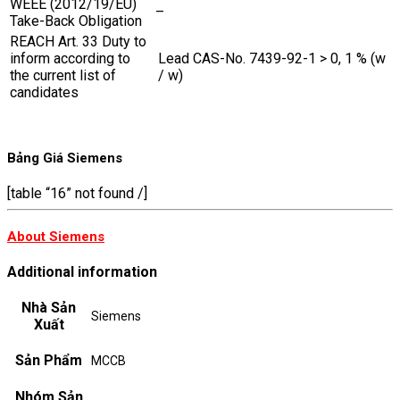
WEEE (2012/19/EU)
–
Take-Back Obligation
REACH Art. 33 Duty to
inform according to
Lead CAS-No. 7439-92-1 > 0, 1 % (w
the current list of
/ w)
candidates
Bảng Giá Siemens
[table “16” not found /]
About Siemens
Additional information
Nhà Sản
Siemens
Xuất
Sản Phẩm
MCCB
Nhóm Sản