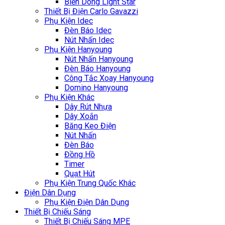
Biến Dòng Light Star
Thiết Bị Điện Carlo Gavazzi
Phụ Kiện Idec
Đèn Báo Idec
Nút Nhấn Idec
Phụ Kiện Hanyoung
Nút Nhấn Hanyoung
Đèn Báo Hanyoung
Công Tắc Xoay Hanyoung
Domino Hanyoung
Phụ Kiện Khác
Dây Rút Nhựa
Dây Xoắn
Băng Keo Điện
Nút Nhấn
Đèn Báo
Đồng Hồ
Timer
Quạt Hút
Phụ Kiện Trung Quốc Khác
Điện Dân Dụng
Phụ Kiện Điện Dân Dụng
Thiết Bị Chiếu Sáng
Thiết Bị Chiếu Sáng MPE