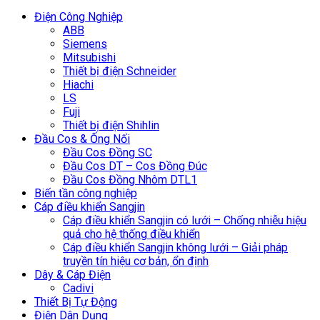
Điện Công Nghiệp
ABB
Siemens
Mitsubishi
Thiết bị điện Schneider
Hiachi
LS
Fuji
Thiết bị điện Shihlin
Đầu Cos & Ống Nối
Đầu Cos Đồng SC
Đầu Cos DT – Cos Đồng Đúc
Đầu Cos Đồng Nhôm DTL1
Biến tần công nghiệp
Cáp điều khiển Sangjin
Cáp điều khiển Sangjin có lưới – Chống nhiễu hiệu
quả cho hệ thống điều khiển
Cáp điều khiển Sangjin không lưới – Giải pháp
truyền tín hiệu cơ bản, ổn định
Dây & Cáp Điện
Cadivi
Thiết Bị Tự Động
Điện Dân Dụng