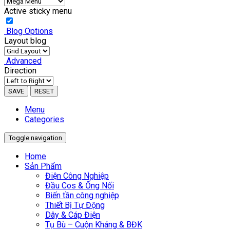
Active sticky menu
Blog Options
Layout blog
Advanced
Direction
SAVE
RESET
Menu
Categories
Toggle navigation
Home
Sản Phẩm
Điện Công Nghiệp
Đầu Cos & Ống Nối
Biến tần công nghiệp
Thiết Bị Tự Động
Dây & Cáp Điện
Tụ Bù – Cuộn Kháng & BĐK