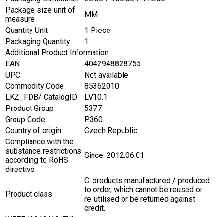
Package size unit of
MM
measure
Quantity Unit
1 Piece
Packaging Quantity
1
Additional Product Information
EAN
4042948828755
UPC
Not available
Commodity Code
85362010
LKZ_FDB/ CatalogID
LV10.1
Product Group
5377
Group Code
P360
Country of origin
Czech Republic
Compliance with the
substance restrictions
Since: 2012.06.01
according to RoHS
directive
C: products manufactured / produced
to order, which cannot be reused or
Product class
re-utilised or be returned against
credit.