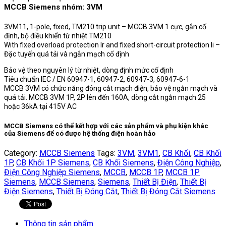
MCCB Siemens nhóm: 3VM
3VM11, 1-pole, fixed, TM210 trip unit – MCCB 3VM 1 cực, gắn cố
định, bộ điều khiển từ nhiệt TM210
With fixed overload protection Ir and fixed short-circuit protection Ii –
Đặc tuyến quá tải và ngắn mạch cố định
Bảo vệ theo nguyên lý từ nhiệt, dòng định mức cố định
Tiêu chuẩn IEC / EN 60947-1, 60947-2, 60947-3, 60947-6-1
MCCB 3VM có chức năng đóng cắt mạch điện, bảo vệ ngắn mạch và
quá tải. MCCB 3VM 1P, 2P lên đến 160A, dòng cắt ngắn mạch 25
hoặc 36kA tại 415V AC
MCCB Siemens
có thể kết hợp với các sản phẩm và phụ kiện khác
của
Siemens
để có được hệ thống điện hoàn hảo
Category:
MCCB Siemens
Tags:
3VM
,
3VM1
,
CB Khối
,
CB Khối
1P
,
CB Khối 1P Siemens
,
CB Khối Siemens
,
Điện Công Nghiệp
,
Điện Công Nghiệp Siemens
,
MCCB
,
MCCB 1P
,
MCCB 1P
Siemens
,
MCCB Siemens
,
Siemens
,
Thiết Bị Điện
,
Thiết Bị
Điện Siemens
,
Thiết Bị Đóng Cắt
,
Thiết Bị Đóng Cắt Siemens
Thông tin sản phẩm