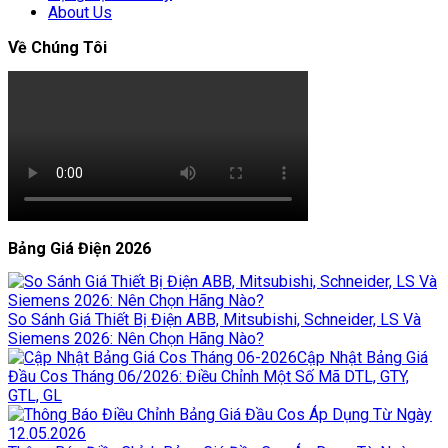
About Us
Về Chúng Tôi
Bảng Giá Điện 2026
So Sánh Giá Thiết Bị Điện ABB, Mitsubishi, Schneider, LS Và
Siemens 2026: Nên Chọn Hãng Nào?
Cập Nhật Bảng Giá
Đầu Cos Tháng 06/2026: Điều Chỉnh Một Số Mã DTL, GTY,
GTL, GL