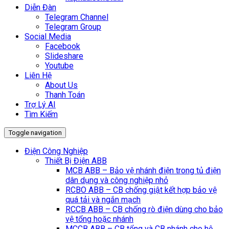
Diễn Đàn
Telegram Channel
Telegram Group
Social Media
Facebook
Slideshare
Youtube
Liên Hệ
About Us
Thanh Toán
Trợ Lý AI
Tìm Kiếm
Toggle navigation
Điện Công Nghiệp
Thiết Bị Điện ABB
MCB ABB – Bảo vệ nhánh điện trong tủ điện
dân dụng và công nghiệp nhỏ
RCBO ABB – CB chống giật kết hợp bảo vệ
quá tải và ngắn mạch
RCCB ABB – CB chống rò điện dùng cho bảo
vệ tổng hoặc nhánh
MCCB ABB – CB tổng và CB nhánh cho hệ