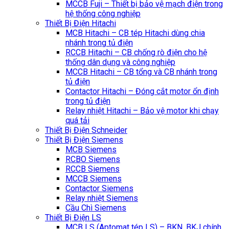
MCCB Fuji – Thiết bị bảo vệ mạch điện trong
hệ thống công nghiệp
Thiết Bị Điện Hitachi
MCB Hitachi – CB tép Hitachi dùng chia
nhánh trong tủ điện
RCCB Hitachi – CB chống rò điện cho hệ
thống dân dụng và công nghiệp
MCCB Hitachi – CB tổng và CB nhánh trong
tủ điện
Contactor Hitachi – Đóng cắt motor ổn định
trong tủ điện
Relay nhiệt Hitachi – Bảo vệ motor khi chạy
quá tải
Thiết Bị Điện Schneider
Thiết Bị Điện Siemens
MCB Siemens
RCBO Siemens
RCCB Siemens
MCCB Siemens
Contactor Siemens
Relay nhiệt Siemens
Cầu Chì Siemens
Thiết Bị Điện LS
MCB LS (Aptomat tép LS) – BKN, BKJ chính