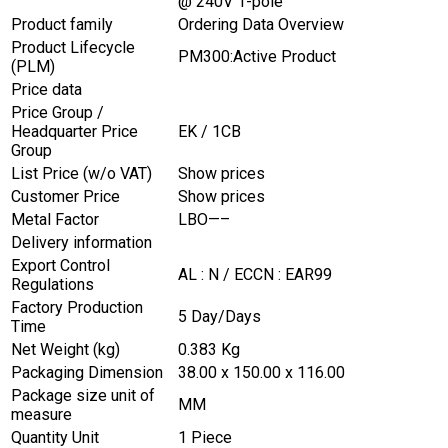
@ 240V 1-pole
Product family
Ordering Data Overview
Product Lifecycle
PM300:Active Product
(PLM)
Price data
Price Group /
Headquarter Price
EK / 1CB
Group
List Price (w/o VAT)
Show prices
Customer Price
Show prices
Metal Factor
LBO—–
Delivery information
Export Control
AL : N / ECCN : EAR99
Regulations
Factory Production
5 Day/Days
Time
Net Weight (kg)
0.383 Kg
Packaging Dimension
38.00 x 150.00 x 116.00
Package size unit of
MM
measure
Quantity Unit
1 Piece