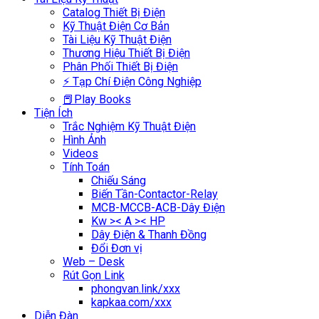
Catalog Thiết Bị Điện
Kỹ Thuật Điện Cơ Bản
Tài Liệu Kỹ Thuật Điện
Thương Hiệu Thiết Bị Điện
Phân Phối Thiết Bị Điện
⚡ Tạp Chí Điện Công Nghiệp
📕Play Books
Tiện Ích
Trắc Nghiệm Kỹ Thuật Điện
Hình Ảnh
Videos
Tính Toán
Chiếu Sáng
Biến Tần-Contactor-Relay
MCB-MCCB-ACB-Dây Điện
Kw >< A >< HP
Dây Điện & Thanh Đồng
Đổi Đơn vị
Web – Desk
Rút Gọn Link
phongvan.link/xxx
kapkaa.com/xxx
Diễn Đàn