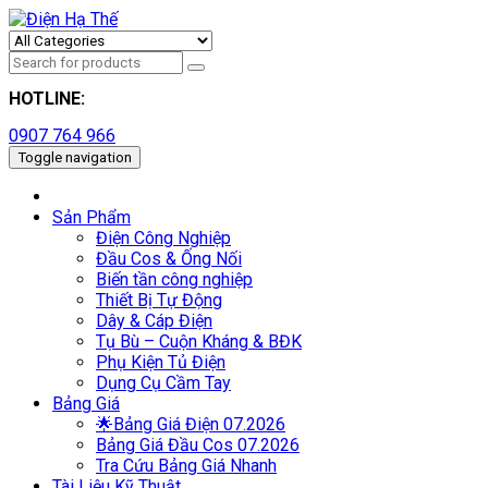
HOTLINE:
0907 764 966
Toggle navigation
Sản Phẩm
Điện Công Nghiệp
Đầu Cos & Ống Nối
Biến tần công nghiệp
Thiết Bị Tự Động
Dây & Cáp Điện
Tụ Bù – Cuộn Kháng & BĐK
Phụ Kiện Tủ Điện
Dụng Cụ Cầm Tay
Bảng Giá
🌟Bảng Giá Điện 07.2026
Bảng Giá Đầu Cos 07.2026
Tra Cứu Bảng Giá Nhanh
Tài Liệu Kỹ Thuật