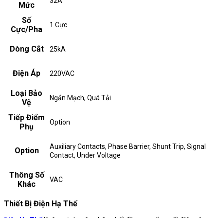
32A
Mức
Số
1 Cực
Cực/Pha
Dòng Cắt
25kA
Điện Áp
220VAC
Loại Bảo
Ngắn Mạch, Quá Tải
Vệ
Tiếp Điểm
Option
Phụ
Auxiliary Contacts, Phase Barrier, Shunt Trip, Signal
Option
Contact, Under Voltage
Thông Số
VAC
Khác
Thiết Bị Điện Hạ Thế