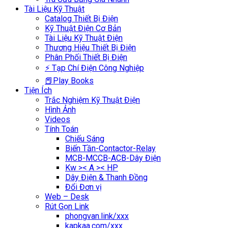
Tài Liệu Kỹ Thuật
Catalog Thiết Bị Điện
Kỹ Thuật Điện Cơ Bản
Tài Liệu Kỹ Thuật Điện
Thương Hiệu Thiết Bị Điện
Phân Phối Thiết Bị Điện
⚡ Tạp Chí Điện Công Nghiệp
📕Play Books
Tiện Ích
Trắc Nghiệm Kỹ Thuật Điện
Hình Ảnh
Videos
Tính Toán
Chiếu Sáng
Biến Tần-Contactor-Relay
MCB-MCCB-ACB-Dây Điện
Kw >< A >< HP
Dây Điện & Thanh Đồng
Đổi Đơn vị
Web – Desk
Rút Gọn Link
phongvan.link/xxx
kapkaa.com/xxx