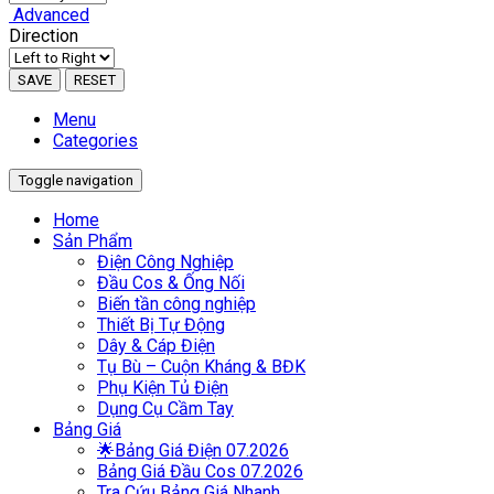
Advanced
Direction
SAVE
RESET
Menu
Categories
Toggle navigation
Home
Sản Phẩm
Điện Công Nghiệp
Đầu Cos & Ống Nối
Biến tần công nghiệp
Thiết Bị Tự Động
Dây & Cáp Điện
Tụ Bù – Cuộn Kháng & BĐK
Phụ Kiện Tủ Điện
Dụng Cụ Cầm Tay
Bảng Giá
🌟Bảng Giá Điện 07.2026
Bảng Giá Đầu Cos 07.2026
Tra Cứu Bảng Giá Nhanh