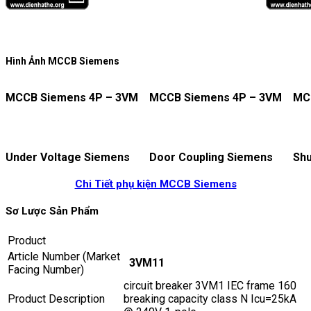
Hình Ảnh MCCB Siemens
MCCB Siemens 4P – 3VM
MCCB Siemens 4P – 3VM
MC
Under Voltage Siemens
Door Coupling Siemens
Shu
Chi Tiết phụ kiện MCCB Siemens
Sơ Lược Sản Phẩm
Product
Article Number (Market
3VM11
Facing Number)
circuit breaker 3VM1 IEC frame 160
Product Description
breaking capacity class N Icu=25kA