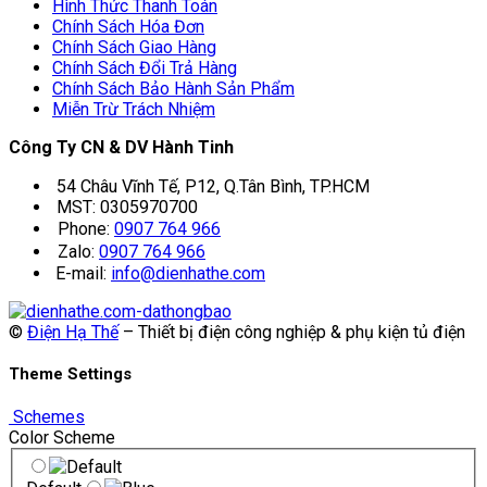
Hình Thức Thanh Toán
Chính Sách Hóa Đơn
Chính Sách Giao Hàng
Chính Sách Đổi Trả Hàng
Chính Sách Bảo Hành Sản Phẩm
Miễn Trừ Trách Nhiệm
Công Ty CN & DV Hành Tinh
54 Châu Vĩnh Tế, P12, Q.Tân Bình, TP.HCM
MST: 0305970700
Phone:
0907 764 966
Zalo:
0907 764 966
E-mail:
info@dienhathe.com
©
Điện Hạ Thế
– Thiết bị điện công nghiệp & phụ kiện tủ điện
Theme Settings
Schemes
Color Scheme