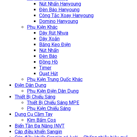
Nút Nhấn Hanyoung
Đèn Báo Hanyoung
Công Tắc Xoay Hanyoung
Domino Hanyoung
Phụ Kiện Khác
Dây Rút Nhựa
Dây Xoắn
Băng Keo Điện
Nút Nhấn
Đèn Báo
Đồng Hồ
Timer
Quạt Hút
Phụ Kiện Trung Quốc Khác
Điện Dân Dụng
Phụ Kiện Điện Dân Dụng
Thiết Bị Chiếu Sáng
Thiết Bị Chiếu Sáng MPE
Phụ Kiện Chiếu Sáng
Dụng Cụ Cầm Tay
Kìm Bấm Cos
Biến Tần Đa Năng INVT
Cáp điều khiển Sangjin