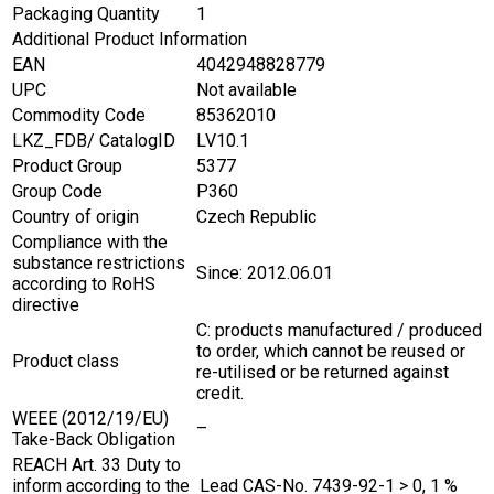
Packaging Quantity
1
Additional Product Information
EAN
4042948828779
UPC
Not available
Commodity Code
85362010
LKZ_FDB/ CatalogID
LV10.1
Product Group
5377
Group Code
P360
Country of origin
Czech Republic
Compliance with the
substance restrictions
Since: 2012.06.01
according to RoHS
directive
C: products manufactured / produced
to order, which cannot be reused or
Product class
re-utilised or be returned against
credit.
WEEE (2012/19/EU)
–
Take-Back Obligation
REACH Art. 33 Duty to
inform according to the
Lead CAS-No. 7439-92-1 > 0, 1 %