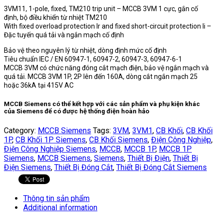
3VM11, 1-pole, fixed, TM210 trip unit – MCCB 3VM 1 cực, gắn cố
định, bộ điều khiển từ nhiệt TM210
With fixed overload protection Ir and fixed short-circuit protection Ii –
Đặc tuyến quá tải và ngắn mạch cố định
Bảo vệ theo nguyên lý từ nhiệt, dòng định mức cố định
Tiêu chuẩn IEC / EN 60947-1, 60947-2, 60947-3, 60947-6-1
MCCB 3VM có chức năng đóng cắt mạch điện, bảo vệ ngắn mạch và
quá tải. MCCB 3VM 1P, 2P lên đến 160A, dòng cắt ngắn mạch 25
hoặc 36kA tại 415V AC
MCCB Siemens
có thể kết hợp với các sản phẩm và phụ kiện khác
của
Siemens
để có được hệ thống điện hoàn hảo
Category:
MCCB Siemens
Tags:
3VM
,
3VM1
,
CB Khối
,
CB Khối
1P
,
CB Khối 1P Siemens
,
CB Khối Siemens
,
Điện Công Nghiệp
,
Điện Công Nghiệp Siemens
,
MCCB
,
MCCB 1P
,
MCCB 1P
Siemens
,
MCCB Siemens
,
Siemens
,
Thiết Bị Điện
,
Thiết Bị
Điện Siemens
,
Thiết Bị Đóng Cắt
,
Thiết Bị Đóng Cắt Siemens
Thông tin sản phẩm
Additional information