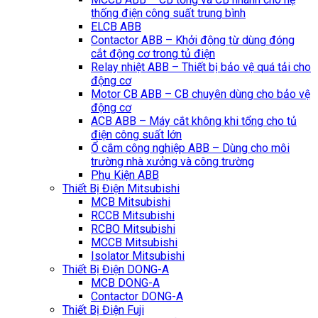
thống điện công suất trung bình
ELCB ABB
Contactor ABB – Khởi động từ dùng đóng
cắt động cơ trong tủ điện
Relay nhiệt ABB – Thiết bị bảo vệ quá tải cho
động cơ
Motor CB ABB – CB chuyên dùng cho bảo vệ
động cơ
ACB ABB – Máy cắt không khi tổng cho tủ
điện công suất lớn
Ổ cắm công nghiệp ABB – Dùng cho môi
trường nhà xưởng và công trường
Phụ Kiện ABB
Thiết Bị Điện Mitsubishi
MCB Mitsubishi
RCCB Mitsubishi
RCBO Mitsubishi
MCCB Mitsubishi
Isolator Mitsubishi
Thiết Bị Điện DONG-A
MCB DONG-A
Contactor DONG-A
Thiết Bị Điện Fuji