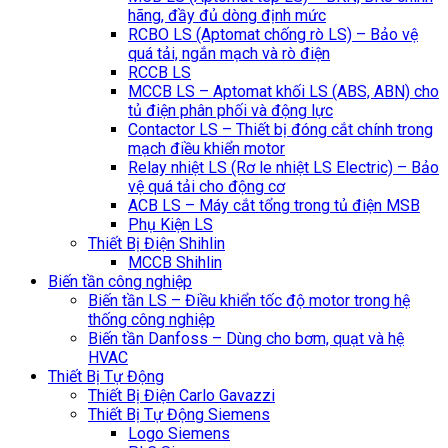
hãng, đầy đủ dòng định mức
RCBO LS (Aptomat chống rò LS) – Bảo vệ
quá tải, ngắn mạch và rò điện
RCCB LS
MCCB LS – Aptomat khối LS (ABS, ABN) cho
tủ điện phân phối và động lực
Contactor LS – Thiết bị đóng cắt chính trong
mạch điều khiển motor
Relay nhiệt LS (Rơ le nhiệt LS Electric) – Bảo
vệ quá tải cho động cơ
ACB LS – Máy cắt tổng trong tủ điện MSB
Phụ Kiện LS
Thiết Bị Điện Shihlin
MCCB Shihlin
Biến tần công nghiệp
Biến tần LS – Điều khiển tốc độ motor trong hệ
thống công nghiệp
Biến tần Danfoss – Dùng cho bơm, quạt và hệ
HVAC
Thiết Bị Tự Động
Thiết Bị Điện Carlo Gavazzi
Thiết Bị Tự Động Siemens
Logo Siemens