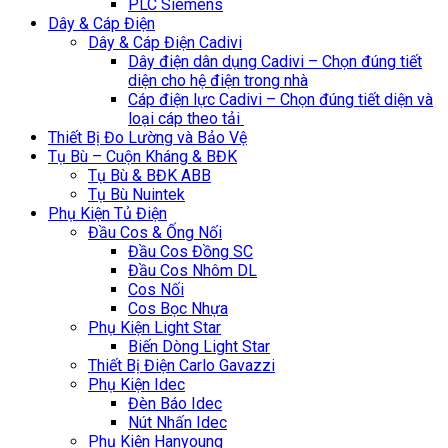
PLC Siemens
Dây & Cáp Điện
Dây & Cáp Điện Cadivi
Dây điện dân dụng Cadivi – Chọn đúng tiết
diện cho hệ điện trong nhà
Cáp điện lực Cadivi – Chọn đúng tiết diện và
loại cáp theo tải
Thiết Bị Đo Lường và Bảo Vệ
Tụ Bù – Cuộn Kháng & BĐK
Tụ Bù & BĐK ABB
Tụ Bù Nuintek
Phụ Kiện Tủ Điện
Đầu Cos & Ống Nối
Đầu Cos Đồng SC
Đầu Cos Nhôm DL
Cos Nối
Cos Bọc Nhựa
Phụ Kiện Light Star
Biến Dòng Light Star
Thiết Bị Điện Carlo Gavazzi
Phụ Kiện Idec
Đèn Báo Idec
Nút Nhấn Idec
Phụ Kiện Hanyoung