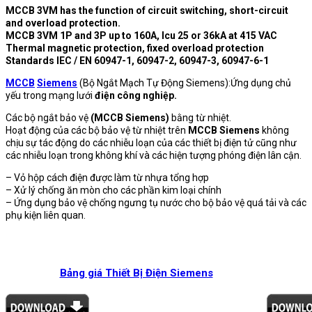
MCCB 3VM has the function of circuit switching, short-circuit
and overload protection.
MCCB 3VM 1P and 3P up to 160A, Icu 25 or 36kA at 415 VAC
Thermal magnetic protection, fixed overload protection
Standards IEC / EN 60947-1, 60947-2, 60947-3, 60947-6-1
MCCB
Siemens
(Bộ Ngắt Mạch Tự Động Siemens):Ứng dụng chủ
yếu trong mạng lưới
điện công nghiệp.
Các bộ ngắt bảo vệ
(MCCB Siemens)
bằng từ nhiệt.
Hoạt động của các bộ bảo vệ từ nhiệt trên
MCCB Siemens
không
chịu sự tác động do các nhiễu loạn của các thiết bị điện tử cũng như
các nhiễu loạn trong không khí và các hiện tượng phóng điện lân cận.
– Vỏ hộp cách điện được làm từ nhựa tổng hợp
– Xử lý chống ăn mòn cho các phần kim loại chính
– Ứng dụng bảo vệ chống ngưng tụ nước cho bộ bảo vệ quá tải và các
phụ kiện liên quan.
Bảng giá Thiết Bị Điện Siemens