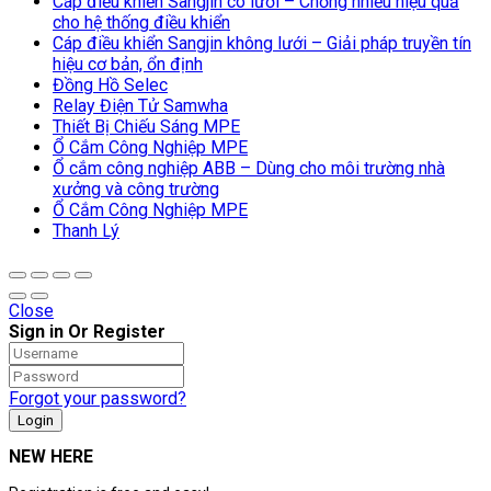
Cáp điều khiển Sangjin có lưới – Chống nhiễu hiệu quả
cho hệ thống điều khiển
Cáp điều khiển Sangjin không lưới – Giải pháp truyền tín
hiệu cơ bản, ổn định
Đồng Hồ Selec
Relay Điện Tử Samwha
Thiết Bị Chiếu Sáng MPE
Ổ Cắm Công Nghiệp MPE
Ổ cắm công nghiệp ABB – Dùng cho môi trường nhà
xưởng và công trường
Ổ Cắm Công Nghiệp MPE
Thanh Lý
Close
Sign in Or Register
Forgot your password?
NEW HERE