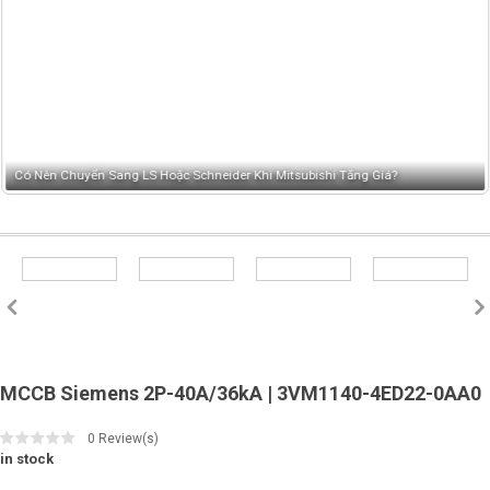
Có Nên Chuyển Sang LS Hoặc Schneider Khi Mitsubishi Tăng Giá?
MCCB Siemens 2P-40A/36kA | 3VM1140-4ED22-0AA0
0
Review(s)
in stock