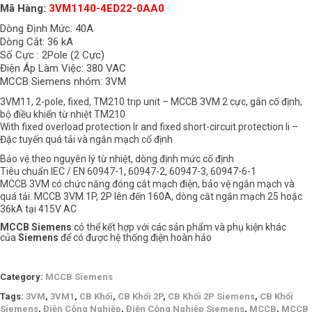
Mã Hàng:
3VM1140-4ED22-0AA0
Dòng Định Mức: 40A
Dòng Cắt: 36 kA
Số Cực : 2Pole (2 Cực)
Điện Áp Làm Việc: 380 VAC
MCCB Siemens nhóm: 3VM
3VM11, 2-pole, fixed, TM210 trip unit – MCCB 3VM 2 cực, gắn cố định,
bộ điều khiển từ nhiệt TM210
With fixed overload protection Ir and fixed short-circuit protection Ii –
Đặc tuyến quá tải và ngắn mạch cố định
Bảo vệ theo nguyên lý từ nhiệt, dòng định mức cố định
Tiêu chuẩn IEC / EN 60947-1, 60947-2, 60947-3, 60947-6-1
MCCB 3VM có chức năng đóng cắt mạch điện, bảo vệ ngắn mạch và
quá tải. MCCB 3VM 1P, 2P lên đến 160A, dòng cắt ngắn mạch 25 hoặc
36kA tại 415V AC
MCCB Siemens
có thể kết hợp với các sản phẩm và phụ kiện khác
của
Siemens
để có được hệ thống điện hoàn hảo
Category:
MCCB Siemens
Tags:
3VM
,
3VM1
,
CB Khối
,
CB Khối 2P
,
CB Khối 2P Siemens
,
CB Khối
Siemens
,
Điện Công Nghiệp
,
Điện Công Nghiệp Siemens
,
MCCB
,
MCCB