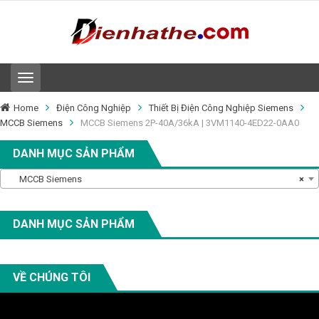
T
o
g
Home
Điện Công Nghiệp
Thiết Bị Điện Công Nghiệp Siemens
g
MCCB Siemens
MCCB Siemens 2P-40A/36kA | 3VM1140-4ED22-0AA0
l
e
DANH MỤC SẢN PHẨM
n
a
MCCB Siemens
×
v
i
g
a
DANH MỤC SẢN PHẨM
t
i
o
n
VỀ CHÚNG TÔI
Video
Player