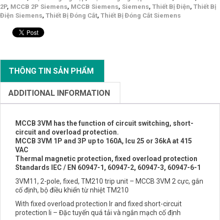
2P
,
MCCB 2P Siemens
,
MCCB Siemens
,
Siemens
,
Thiết Bị Điện
,
Thiết Bị
Điện Siemens
,
Thiết Bị Đóng Cắt
,
Thiết Bị Đóng Cắt Siemens
THÔNG TIN SẢN PHẨM
ADDITIONAL INFORMATION
MCCB 3VM has the function of circuit switching, short-
circuit and overload protection.
MCCB 3VM 1P and 3P up to 160A, Icu 25 or 36kA at 415
VAC
Thermal magnetic protection, fixed overload protection
Standards IEC / EN 60947-1, 60947-2, 60947-3, 60947-6-1
3VM11, 2-pole, fixed, TM210 trip unit –
MCCB
3VM 2 cực, gắn
cố định, bộ điều khiển từ nhiệt TM210
With fixed overload protection Ir and fixed short-circuit
protection Ii – Đặc tuyến quá tải và ngắn mạch cố định