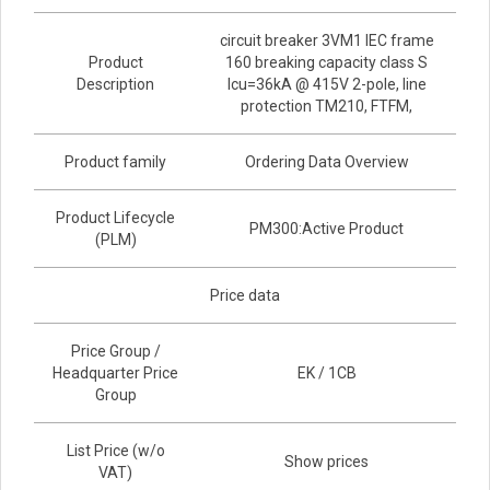
circuit breaker 3VM1 IEC frame
Product
160 breaking capacity class S
Description
Icu=36kA @ 415V 2-pole, line
protection TM210, FTFM,
Product family
Ordering Data Overview
Product Lifecycle
PM300:Active Product
(PLM)
Price data
Price Group /
Headquarter Price
EK / 1CB
Group
List Price (w/o
Show prices
VAT)