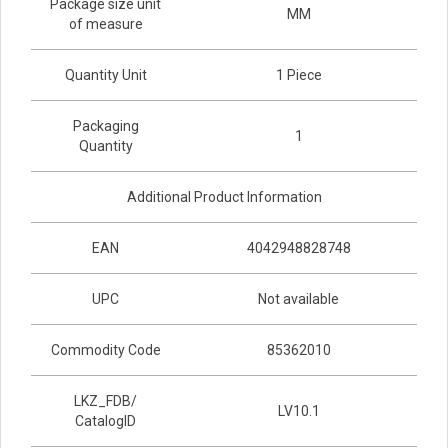
Package size unit
MM
of measure
Quantity Unit
1 Piece
Packaging
1
Quantity
Additional Product Information
EAN
4042948828748
UPC
Not available
Commodity Code
85362010
LKZ_FDB/
LV10.1
CatalogID