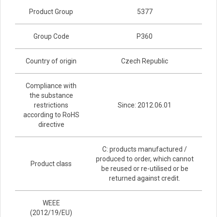
Product Group
5377
Group Code
P360
Country of origin
Czech Republic
Compliance with
the substance
restrictions
Since: 2012.06.01
according to RoHS
directive
C: products manufactured /
produced to order, which cannot
Product class
be reused or re-utilised or be
returned against credit.
WEEE
(2012/19/EU)