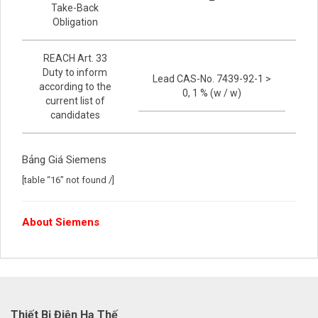
–
Take-Back
Obligation
REACH Art. 33
Duty to inform
Lead CAS-No. 7439-92-1 >
according to the
0, 1 % (w / w)
current list of
candidates
Bảng Giá Siemens
[table “16” not found /]
About Siemens
Thiết Bị Điện Hạ Thế