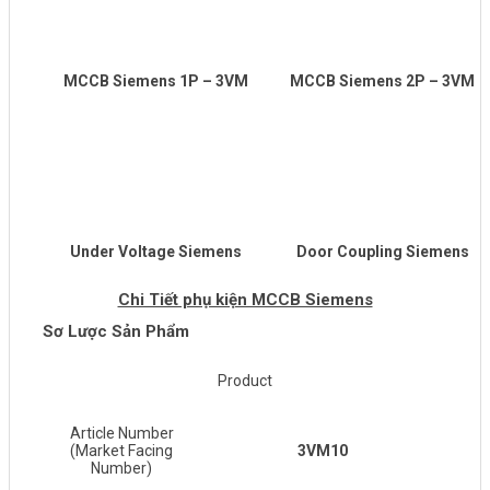
MCCB Siemens 1P – 3VM
MCCB Siemens 2P – 3VM
Under Voltage Siemens
Door Coupling Siemens
Chi Tiết phụ kiện MCCB Siemens
Sơ Lược Sản Phẩm
Product
Article Number
(Market Facing
3VM10
Number)