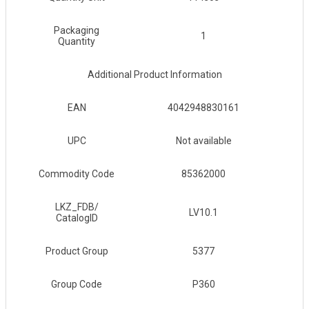
Packaging
1
Quantity
Additional Product Information
EAN
4042948830161
UPC
Not available
Commodity Code
85362000
LKZ_FDB/
LV10.1
CatalogID
Product Group
5377
Group Code
P360