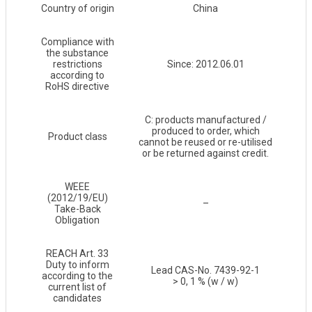
Country of origin
China
Compliance with
the substance
restrictions
Since: 2012.06.01
according to
RoHS directive
C: products manufactured /
produced to order, which
Product class
cannot be reused or re-utilised
or be returned against credit.
WEEE
(2012/19/EU)
–
Take-Back
Obligation
REACH Art. 33
Duty to inform
Lead CAS-No. 7439-92-1
according to the
> 0, 1 % (w / w)
current list of
candidates