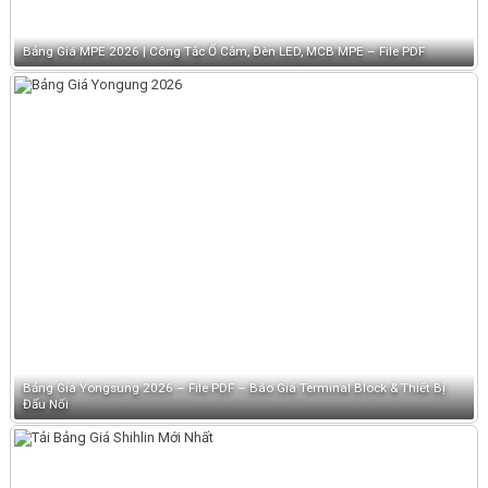
Bảng Giá MPE 2026 | Công Tắc Ổ Cắm, Đèn LED, MCB MPE – File PDF
Bảng Giá Yongsung 2026 – File PDF – Báo Giá Terminal Block & Thiết Bị
Đấu Nối