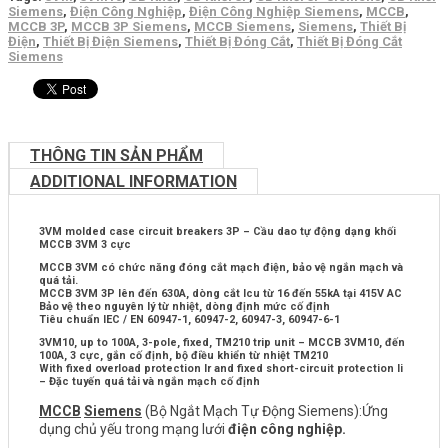
Siemens
,
Điện Công Nghiệp
,
Điện Công Nghiệp Siemens
,
MCCB
,
MCCB 3P
,
MCCB 3P Siemens
,
MCCB Siemens
,
Siemens
,
Thiết Bị
Điện
,
Thiết Bị Điện Siemens
,
Thiết Bị Đóng Cắt
,
Thiết Bị Đóng Cắt
Siemens
THÔNG TIN SẢN PHẨM
ADDITIONAL INFORMATION
3VM molded case circuit breakers 3P – Cầu dao tự động dạng khối
MCCB 3VM 3 cực
MCCB 3VM có chức năng đóng cắt mạch điện, bảo vệ ngắn mạch và
quá tải.
MCCB 3VM 3P lên đến 630A, dòng cắt Icu từ 16 đến 55kA tại 415V AC
Bảo vệ theo nguyên lý từ nhiệt, dòng định mức cố định
Tiêu chuẩn IEC / EN 60947-1, 60947-2, 60947-3, 60947-6-1
3VM10, up to 100A, 3-pole, fixed, TM210 trip unit – MCCB 3VM10, đến
100A, 3 cực, gắn cố định, bộ điều khiển từ nhiệt TM210
With fixed overload protection Ir and fixed short-circuit protection Ii
– Đặc tuyến quá tải và ngắn mạch cố định
MCCB
Siemens
(Bộ Ngắt Mạch Tự Động Siemens):Ứng
dụng chủ yếu trong mạng lưới
điện công nghiệp.