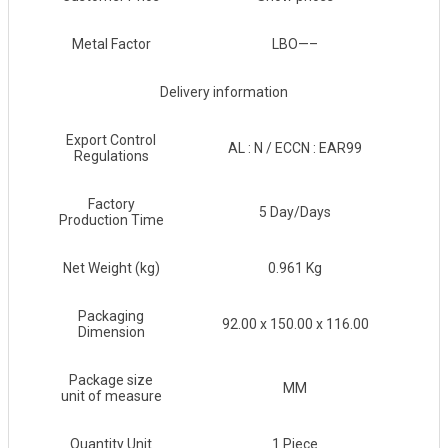
Metal Factor
LBO—–
Delivery information
Export Control
AL : N / ECCN : EAR99
Regulations
Factory
5 Day/Days
Production Time
Net Weight (kg)
0.961 Kg
Packaging
92.00 x 150.00 x 116.00
Dimension
Package size
MM
unit of measure
Quantity Unit
1 Piece