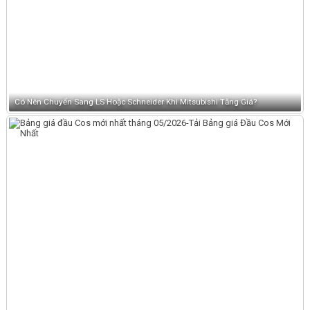
Có Nên Chuyển Sang LS Hoặc Schneider Khi Mitsubishi Tăng Giá?