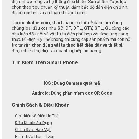
điện, nhà xưởng và hệ thống điều khiển. Sản phẩm được lựa
chọn theo tiêu chuẩn kỹ thuật, đảm bảo độ dẫn điện ổn định,
độ bền cơ học và an toàn khi vận hành.
Tại
dienhathe.com
, khách hàng có thể dễ dàng tìm đúng
chủng loại đầu cos như
SC, DT, DTL, GTY, GTL, GL
cùng các
phụ kiện đấu nối và vật tư tủ điện phù hợp với từng ứng dụng
thực tế. Điện Hạ Thế không chỉ cung cấp sản phẩm mà còn hỗ
trợ
tư vấn chọn đúng vật tư theo tiết diện dây và thiết bị
,
được nhiều thợ điện và doanh nghiệp tin tưởng.
Tìm Kiếm Trên Smart Phone
IOS : Dùng Camera quét mã
Android: Dùng phần mềm doc QR Code
Chính Sách & Điều Khoản
Giới thiệu về Điện Hạ Thế
Điều Khoản Sử Dụng
Chính Sách Bảo Mật
Hình Thức Thanh Toán