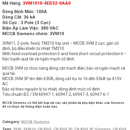
Mã Hàng:
3VM1010-4ED32-0AA0
Dòng Định Mức: 100A
Dòng Cắt: 36 kA
Số Cực : 3 Pole (3 Cực)
Điện Áp Làm Việc: 380 VAC
MCCB Siemens nhóm: 3VM10
3VM11, 2-pole, fixed, TM210 trip unit – MCCB 3VM 2 cực, gắn cố
định, bộ điều khiển từ nhiệt TM210
With fixed overload protection Ir and fixed short-circuit protection Ii –
Đặc tuyến quá tải và ngắn mạch cố định
MCCB 3VM có chức năng đóng cắt mạch điện, bảo vệ ngắn mạch và
quá tải.
MCCB 3VM 3P lên đến 630A, dòng cắt Icu từ 16 đến 55kA tại 415V
AC
Bảo vệ theo nguyên lý từ nhiệt, dòng định mức cố định
Tiêu chuẩn IEC / EN 60947-1, 60947-2, 60947-3, 60947-6-1
MCCB Siemens
có thể kết hợp với các sản phẩm và phụ kiện khác của
Siemens
để có được hệ thống điện hoàn hảo
Category:
MCCB Siemens
Tags:
3VM
,
3VM10
,
CB Khối
,
CB Khối 3P
,
CB Khối 3P Siemens
,
CB Khối