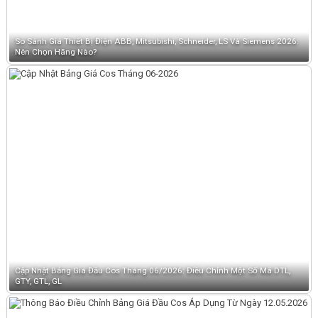
So Sánh Giá Thiết Bị Điện ABB, Mitsubishi, Schneider, LS Và Siemens 2026:
Nên Chọn Hãng Nào?
Cập Nhật Bảng Giá Đầu Cos Tháng 06/2026: Điều Chỉnh Một Số Mã DTL,
GTY, GTL, GL