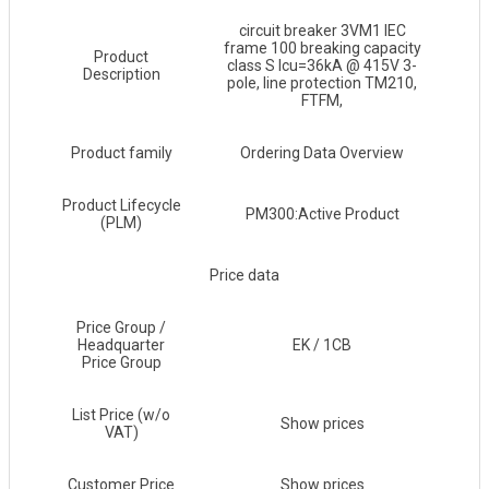
circuit breaker 3VM1 IEC
frame 100 breaking capacity
Product
class S Icu=36kA @ 415V 3-
Description
pole, line protection TM210,
FTFM,
Product family
Ordering Data Overview
Product Lifecycle
PM300:Active Product
(PLM)
Price data
Price Group /
Headquarter
EK / 1CB
Price Group
List Price (w/o
Show prices
VAT)
Customer Price
Show prices