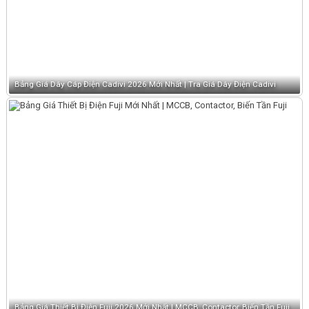
Bảng Giá Dây Cáp Điện Cadivi 2026 Mới Nhất | Tra Giá Dây Điện Cadivi
Bảng Giá Thiết Bị Điện Fuji 2026 Mới Nhất | MCCB, Contactor, Biến Tần Fuji