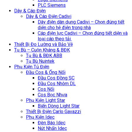
PLC Siemens
Dây & Cáp Điện
Dây & Cáp Điện Cadivi
Dây điện dân dụng Cadivi – Chọn đúng tiết
diện cho hệ điện trong nhà
Cáp điện lực Cadivi – Chọn đúng tiết diện và
loại cáp theo tải
Thiết Bị Đo Lường và Bảo Vệ
Tụ Bù – Cuộn Kháng & BĐK
Tụ Bù & BĐK ABB
Tụ Bù Nuintek
Phụ Kiện Tủ Điện
Đầu Cos & Ống Nối
Đầu Cos Đồng SC
Đầu Cos Nhôm DL
Cos Nối
Cos Bọc Nhựa
Phụ Kiện Light Star
Biến Dòng Light Star
Thiết Bị Điện Carlo Gavazzi
Phụ Kiện Idec
Đèn Báo Idec
Nút Nhấn Idec