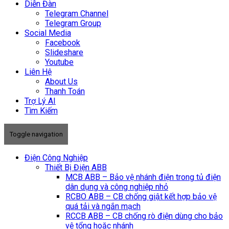
Diễn Đàn
Telegram Channel
Telegram Group
Social Media
Facebook
Slideshare
Youtube
Liên Hệ
About Us
Thanh Toán
Trợ Lý AI
Tìm Kiếm
Toggle navigation
Điện Công Nghiệp
Thiết Bị Điện ABB
MCB ABB – Bảo vệ nhánh điện trong tủ điện
dân dụng và công nghiệp nhỏ
RCBO ABB – CB chống giật kết hợp bảo vệ
quá tải và ngắn mạch
RCCB ABB – CB chống rò điện dùng cho bảo
vệ tổng hoặc nhánh