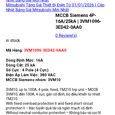
Mitsubishi Tăng Giá Thiết Bị Điện Từ 01/01/2026 | Cập
Nhật Bảng Giá Mitsubishi Mới Nhất
MCCB Siemens 4P-
16A/25kA | 3VM1096-
3ED42-0AA0
0
Review(s)
in stock
Mã Hàng:
3VM1096-3ED42-0AA0
Dòng Định Mức: 16A
Dòng Cắt: 25 kA
Số Cực : 4 Pole (4 Cực)
Điện Áp Làm Việc: 380 VAC
MCCB Siemens nhóm: 3VM10
3VM10, up to 100A, 4-pole, fixed, TM210 trip unit – MCCB
3VM10, đến 100A, 4 cực, gắn cố định, bộ điều khiển từ nhiệt
TM210
With fixed overload protection Ir and fixed short-circuit
protection Ii – Đặc tuyến quá tải và ngắn mạch cố định
Without neutral conductor protection – Không bảo vệ cực N