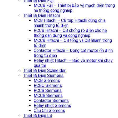
Thiết Bị Điện Fuji
MCCB Fuji – Thiết bị bảo vệ mạch điện trong
hệ thống công nghiệp
Thiết Bị Điện Hitachi
MCB Hitachi – CB tép Hitachi dùng chia
nhánh trong tủ điện
RCCB Hitachi – CB chống rò điện cho hệ
thống dân dụng và công nghiệp
MCCB Hitachi – CB tổng và CB nhánh trong
tủ điện
Contactor Hitachi – Đóng cắt motor ổn định
trong tủ điện
Relay nhiệt Hitachi – Bảo vệ motor khi chạy
quá tải
Thiết Bị Điện Schneider
Thiết Bị Điện Siemens
MCB Siemens
RCBO Siemens
RCCB Siemens
MCCB Siemens
Contactor Siemens
Relay nhiệt Siemens
Cầu Chì Siemens
Thiết Bị Điện LS