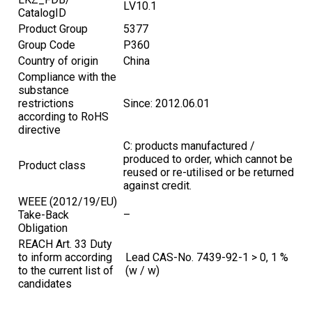
LV10.1
CatalogID
Product Group
5377
Group Code
P360
Country of origin
China
Compliance with the
substance
restrictions
Since: 2012.06.01
according to RoHS
directive
C: products manufactured /
produced to order, which cannot be
Product class
reused or re-utilised or be returned
against credit.
WEEE (2012/19/EU)
Take-Back
–
Obligation
REACH Art. 33 Duty
to inform according
Lead CAS-No. 7439-92-1 > 0, 1 %
to the current list of
(w / w)
candidates