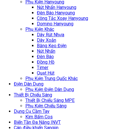
Phụ Kiện Hanyoung
Nút Nhấn Hanyoung
Đèn Báo Hanyoung
Công Tắc Xoay Hanyoung
Domino Hanyoung
Phụ Kiện Khác
Dây Rút Nhựa
Dây Xoắn
Băng Keo Điện
Nút Nhấn
Đèn Báo
Đồng Hồ
Timer
Quạt Hút
Phụ Kiện Trung Quốc Khác
Điện Dân Dụng
Phụ Kiện Điện Dân Dụng
Thiết Bị Chiếu Sáng
Thiết Bị Chiếu Sáng MPE
Phụ Kiện Chiếu Sáng
Dụng Cụ Cầm Tay
Kìm Bấm Cos
Biến Tần Đa Năng INVT
Cáp điều khiển Sangjin