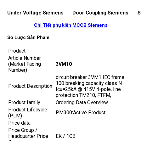
Under Voltage Siemens
Door Coupling Siemens
S
Chi Tiết phụ kiện MCCB Siemens
Sơ Lược Sản Phẩm
Product
Article Number
(Market Facing
3VM10
Number)
circuit breaker 3VM1 IEC frame
100 breaking capacity class N
Product Description
Icu=25kA @ 415V 4-pole, line
protection TM210, FTFM,
Product family
Ordering Data Overview
Product Lifecycle
PM300:Active Product
(PLM)
Price data
Price Group /
Headquarter Price
EK / 1CB