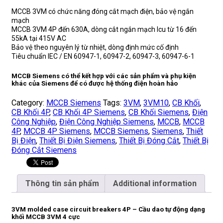
MCCB 3VM có chức năng đóng cắt mạch điện, bảo vệ ngắn
mạch
MCCB 3VM 4P đến 630A, dòng cắt ngắn mạch Icu từ 16 đến
55kA tại 415V AC
Bảo vệ theo nguyên lý từ nhiệt, dòng định mức cố định
Tiêu chuẩn IEC / EN 60947-1, 60947-2, 60947-3, 60947-6-1
MCCB Siemens
có thể kết hợp với các sản phẩm và phụ kiện
khác của
Siemens
để có được hệ thống điện hoàn hảo
Category:
MCCB Siemens
Tags:
3VM
,
3VM10
,
CB Khối
,
CB Khối 4P
,
CB Khối 4P Siemens
,
CB Khối Siemens
,
Điện
Công Nghiệp
,
Điện Công Nghiệp Siemens
,
MCCB
,
MCCB
4P
,
MCCB 4P Siemens
,
MCCB Siemens
,
Siemens
,
Thiết
Bị Điện
,
Thiết Bị Điện Siemens
,
Thiết Bị Đóng Cắt
,
Thiết Bị
Đóng Cắt Siemens
Thông tin sản phẩm
Additional information
3VM molded case circuit breakers 4P – Cầu dao tự động dạng
khối MCCB 3VM 4 cực