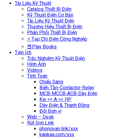
Tài Liệu Kỹ Thuật
Catalog Thiết Bị Điện
Kỹ Thuật Điện Cơ Bản
Tài Liệu Kỹ Thuật Điện
Thương Hiệu Thiết Bị Điện
Phân Phối Thiết Bị Điện
⚡ Tạp Chí Điện Công Nghiệp
📕Play Books
Tiện Ích
Trắc Nghiệm Kỹ Thuật Điện
Hình Ảnh
Videos
Tính Toán
Chiếu Sáng
Biến Tần-Contactor-Relay
MCB-MCCB-ACB-Dây Điện
Kw >< A >< HP
Dây Điện & Thanh Đồng
Đổi Đơn vị
Web – Desk
Rút Gọn Link
phongvan.link/xxx
kapkaa.com/xxx