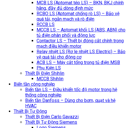
MCB LS (Aptomat tép LS) – BKN, BKJ chính
hãng, đầy đủ dòng định mức
RCBO LS (Aptomat chống rò LS) – Bảo vệ
quá tải, ngắn mạch và rò điện
RCCB LS
MCCB LS – Aptomat khối LS (ABS, ABN) cho
tủ điện phân phối và động lực
Contactor LS – Thiết bị đóng cắt chính trong
mạch điều khiển motor
Relay nhiệt LS (Rơ le nhiệt LS Electric) – Bảo
vệ quá tải cho động cơ
ACB LS – Máy cắt tổng trong tủ điện MSB
Phụ Kiện LS
Thiết Bị Điện Shihlin
MCCB Shihlin
Biến tần công nghiệp
Biến tần LS – Điều khiển tốc độ motor trong hệ
thống công nghiệp
Biến tần Danfoss – Dùng cho bơm, quạt và hệ
HVAC
Thiết Bị Tự Động
Thiết Bị Điện Carlo Gavazzi
Thiết Bị Tự Động Siemens
Logo Siemens