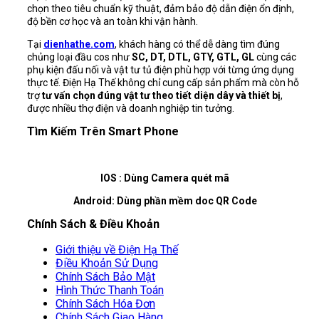
chọn theo tiêu chuẩn kỹ thuật, đảm bảo độ dẫn điện ổn định,
độ bền cơ học và an toàn khi vận hành.
Tại
dienhathe.com
, khách hàng có thể dễ dàng tìm đúng
chủng loại đầu cos như
SC, DT, DTL, GTY, GTL, GL
cùng các
phụ kiện đấu nối và vật tư tủ điện phù hợp với từng ứng dụng
thực tế. Điện Hạ Thế không chỉ cung cấp sản phẩm mà còn hỗ
trợ
tư vấn chọn đúng vật tư theo tiết diện dây và thiết bị
,
được nhiều thợ điện và doanh nghiệp tin tưởng.
Tìm Kiếm Trên Smart Phone
IOS : Dùng Camera quét mã
Android: Dùng phần mềm doc QR Code
Chính Sách & Điều Khoản
Giới thiệu về Điện Hạ Thế
Điều Khoản Sử Dụng
Chính Sách Bảo Mật
Hình Thức Thanh Toán
Chính Sách Hóa Đơn
Chính Sách Giao Hàng