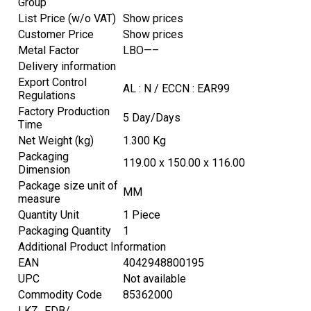
Group
List Price (w/o VAT)
Show prices
Customer Price
Show prices
Metal Factor
LBO—–
Delivery information
Export Control
AL : N / ECCN : EAR99
Regulations
Factory Production
5 Day/Days
Time
Net Weight (kg)
1.300 Kg
Packaging
119.00 x 150.00 x 116.00
Dimension
Package size unit of
MM
measure
Quantity Unit
1 Piece
Packaging Quantity
1
Additional Product Information
EAN
4042948800195
UPC
Not available
Commodity Code
85362000
LKZ_FDB/