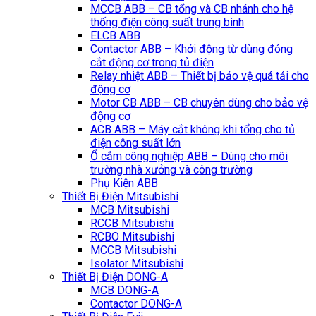
MCCB ABB – CB tổng và CB nhánh cho hệ
thống điện công suất trung bình
ELCB ABB
Contactor ABB – Khởi động từ dùng đóng
cắt động cơ trong tủ điện
Relay nhiệt ABB – Thiết bị bảo vệ quá tải cho
động cơ
Motor CB ABB – CB chuyên dùng cho bảo vệ
động cơ
ACB ABB – Máy cắt không khi tổng cho tủ
điện công suất lớn
Ổ cắm công nghiệp ABB – Dùng cho môi
trường nhà xưởng và công trường
Phụ Kiện ABB
Thiết Bị Điện Mitsubishi
MCB Mitsubishi
RCCB Mitsubishi
RCBO Mitsubishi
MCCB Mitsubishi
Isolator Mitsubishi
Thiết Bị Điện DONG-A
MCB DONG-A
Contactor DONG-A