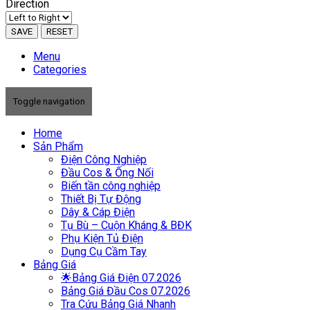
Direction
SAVE
RESET
Menu
Categories
Toggle navigation
Home
Sản Phẩm
Điện Công Nghiệp
Đầu Cos & Ống Nối
Biến tần công nghiệp
Thiết Bị Tự Động
Dây & Cáp Điện
Tụ Bù – Cuộn Kháng & BĐK
Phụ Kiện Tủ Điện
Dụng Cụ Cầm Tay
Bảng Giá
🌟Bảng Giá Điện 07.2026
Bảng Giá Đầu Cos 07.2026
Tra Cứu Bảng Giá Nhanh