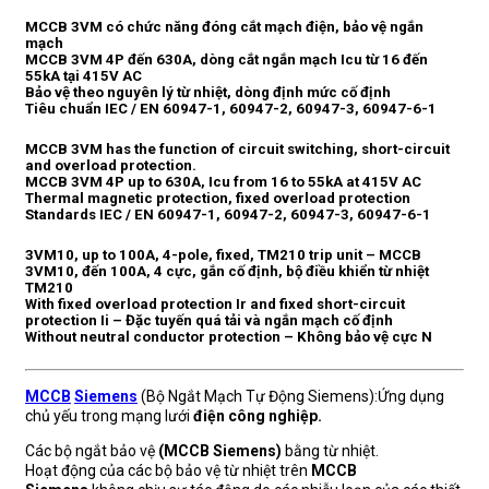
MCCB 3VM có chức năng đóng cắt mạch điện, bảo vệ ngắn
mạch
MCCB 3VM 4P đến 630A, dòng cắt ngắn mạch Icu từ 16 đến
55kA tại 415V AC
Bảo vệ theo nguyên lý từ nhiệt, dòng định mức cố định
Tiêu chuẩn IEC / EN 60947-1, 60947-2, 60947-3, 60947-6-1
MCCB 3VM has the function of circuit switching, short-circuit
and overload protection.
MCCB 3VM 4P up to 630A, Icu from 16 to 55kA at 415V AC
Thermal magnetic protection, fixed overload protection
Standards IEC / EN 60947-1, 60947-2, 60947-3, 60947-6-1
3VM10, up to 100A, 4-pole, fixed, TM210 trip unit – MCCB
3VM10, đến 100A, 4 cực, gắn cố định, bộ điều khiển từ nhiệt
TM210
With fixed overload protection Ir and fixed short-circuit
protection Ii – Đặc tuyến quá tải và ngắn mạch cố định
Without neutral conductor protection – Không bảo vệ cực N
MCCB
Siemens
(Bộ Ngắt Mạch Tự Động Siemens):Ứng dụng
chủ yếu trong mạng lưới
điện công nghiệp.
Các bộ ngắt bảo vệ
(MCCB Siemens)
bằng từ nhiệt.
Hoạt động của các bộ bảo vệ từ nhiệt trên
MCCB