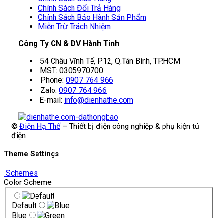
Chính Sách Đổi Trả Hàng
Chính Sách Bảo Hành Sản Phẩm
Miễn Trừ Trách Nhiệm
Công Ty CN & DV Hành Tinh
54 Châu Vĩnh Tế, P12, Q.Tân Bình, TP.HCM
MST: 0305970700
Phone:
0907 764 966
Zalo:
0907 764 966
E-mail:
info@dienhathe.com
©
Điện Hạ Thế
– Thiết bị điện công nghiệp & phụ kiện tủ
điện
Theme Settings
Schemes
Color Scheme
Default
Blue