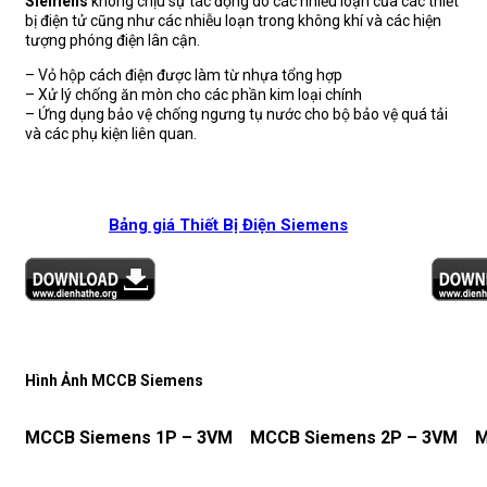
Siemens
không chịu sự tác động do các nhiễu loạn của các thiết
bị điện tử cũng như các nhiễu loạn trong không khí và các hiện
tượng phóng điện lân cận.
– Vỏ hộp cách điện được làm từ nhựa tổng hợp
– Xử lý chống ăn mòn cho các phần kim loại chính
– Ứng dụng bảo vệ chống ngưng tụ nước cho bộ bảo vệ quá tải
và các phụ kiện liên quan.
Bảng giá Thiết Bị Điện Siemens
Hình Ảnh MCCB Siemens
MCCB Siemens 1P – 3VM
MCCB Siemens 2P – 3VM
M