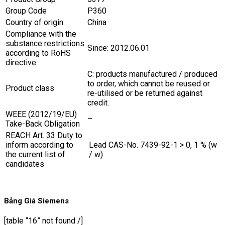
Group Code
P360
Country of origin
China
Compliance with the
substance restrictions
Since: 2012.06.01
according to RoHS
directive
C: products manufactured / produced
to order, which cannot be reused or
Product class
re-utilised or be returned against
credit.
WEEE (2012/19/EU)
–
Take-Back Obligation
REACH Art. 33 Duty to
inform according to
Lead CAS-No. 7439-92-1 > 0, 1 % (w
the current list of
/ w)
candidates
Bảng Giá Siemens
[table “16” not found /]