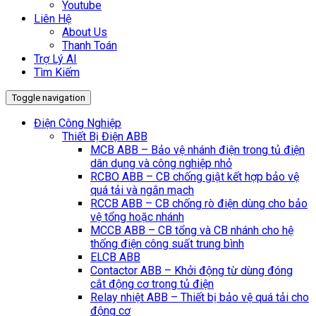
Youtube
Liên Hệ
About Us
Thanh Toán
Trợ Lý AI
Tìm Kiếm
Toggle navigation
Điện Công Nghiệp
Thiết Bị Điện ABB
MCB ABB – Bảo vệ nhánh điện trong tủ điện
dân dụng và công nghiệp nhỏ
RCBO ABB – CB chống giật kết hợp bảo vệ
quá tải và ngắn mạch
RCCB ABB – CB chống rò điện dùng cho bảo
vệ tổng hoặc nhánh
MCCB ABB – CB tổng và CB nhánh cho hệ
thống điện công suất trung bình
ELCB ABB
Contactor ABB – Khởi động từ dùng đóng
cắt động cơ trong tủ điện
Relay nhiệt ABB – Thiết bị bảo vệ quá tải cho
động cơ