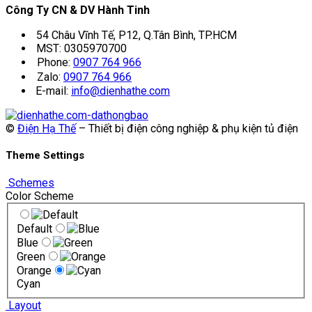
Công Ty CN & DV Hành Tinh
54 Châu Vĩnh Tế, P12, Q.Tân Bình, TP.HCM
MST: 0305970700
Phone:
0907 764 966
Zalo:
0907 764 966
E-mail:
info@dienhathe.com
©
Điện Hạ Thế
– Thiết bị điện công nghiệp & phụ kiện tủ điện
Theme Settings
Schemes
Color Scheme
Default
Blue
Green
Orange
Cyan
Layout