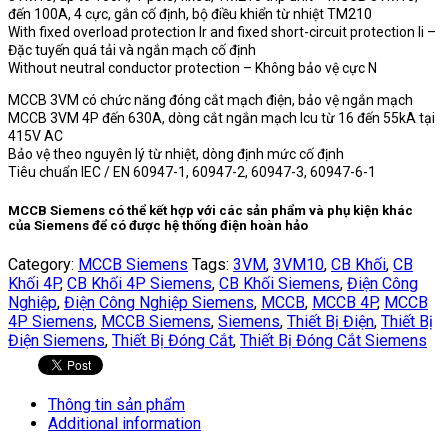
đến 100A, 4 cực, gắn cố định, bộ điều khiển từ nhiệt TM210
With fixed overload protection Ir and fixed short-circuit protection Ii –
Đặc tuyến quá tải và ngắn mạch cố định
Without neutral conductor protection – Không bảo vệ cực N
MCCB 3VM có chức năng đóng cắt mạch điện, bảo vệ ngắn mạch
MCCB 3VM 4P đến 630A, dòng cắt ngắn mạch Icu từ 16 đến 55kA tại
415V AC
Bảo vệ theo nguyên lý từ nhiệt, dòng định mức cố định
Tiêu chuẩn IEC / EN 60947-1, 60947-2, 60947-3, 60947-6-1
MCCB Siemens
có thể kết hợp với các sản phẩm và phụ kiện khác
của
Siemens
để có được hệ thống điện hoàn hảo
Category:
MCCB Siemens
Tags:
3VM
,
3VM10
,
CB Khối
,
CB
Khối 4P
,
CB Khối 4P Siemens
,
CB Khối Siemens
,
Điện Công
Nghiệp
,
Điện Công Nghiệp Siemens
,
MCCB
,
MCCB 4P
,
MCCB
4P Siemens
,
MCCB Siemens
,
Siemens
,
Thiết Bị Điện
,
Thiết Bị
Điện Siemens
,
Thiết Bị Đóng Cắt
,
Thiết Bị Đóng Cắt Siemens
Thông tin sản phẩm
Additional information