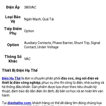
Điện Áp
380VAC
Loại Bảo
Ngắn Mạch, Quá Tải
Vệ
Tiếp Điểm
Option
Phụ
Auxiliary Contacts, Phase Barrier, Shunt Trip, Signal
Option
Contact, Under Voltage
Thông Số
VAC
Khác
Thiết Bị Điện Hạ Thế
Điện Hạ Thế
là đơn vị chuyên phân phối
đầu cos, ống nối điện và
thiết bị điện công nghiệp
, phục vụ cho thi công tủ điện, nhà xưởng và
hệ thống điều khiển. Sản phẩm được lựa chọn theo tiêu chuẩn kỹ
thuật, đảm bảo độ dẫn điện ổn định, độ bền cơ học và an toàn khi vận
hành.
Tại
dienhathe.com
, khách hàng có thể dễ dàng tìm đúng chủng loại