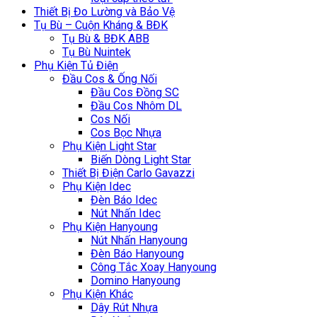
Thiết Bị Đo Lường và Bảo Vệ
Tụ Bù – Cuộn Kháng & BĐK
Tụ Bù & BĐK ABB
Tụ Bù Nuintek
Phụ Kiện Tủ Điện
Đầu Cos & Ống Nối
Đầu Cos Đồng SC
Đầu Cos Nhôm DL
Cos Nối
Cos Bọc Nhựa
Phụ Kiện Light Star
Biến Dòng Light Star
Thiết Bị Điện Carlo Gavazzi
Phụ Kiện Idec
Đèn Báo Idec
Nút Nhấn Idec
Phụ Kiện Hanyoung
Nút Nhấn Hanyoung
Đèn Báo Hanyoung
Công Tắc Xoay Hanyoung
Domino Hanyoung
Phụ Kiện Khác
Dây Rút Nhựa