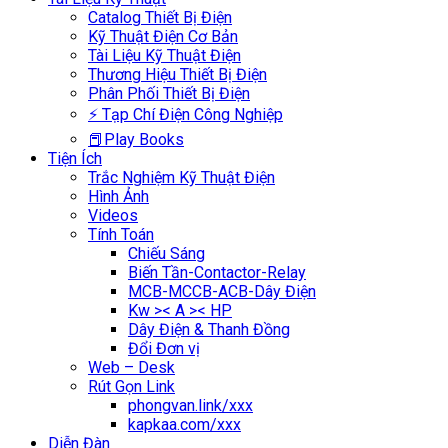
Catalog Thiết Bị Điện
Kỹ Thuật Điện Cơ Bản
Tài Liệu Kỹ Thuật Điện
Thương Hiệu Thiết Bị Điện
Phân Phối Thiết Bị Điện
⚡ Tạp Chí Điện Công Nghiệp
📕Play Books
Tiện Ích
Trắc Nghiệm Kỹ Thuật Điện
Hình Ảnh
Videos
Tính Toán
Chiếu Sáng
Biến Tần-Contactor-Relay
MCB-MCCB-ACB-Dây Điện
Kw >< A >< HP
Dây Điện & Thanh Đồng
Đổi Đơn vị
Web – Desk
Rút Gọn Link
phongvan.link/xxx
kapkaa.com/xxx
Diễn Đàn