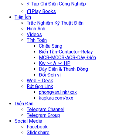
⚡ Tạp Chí Điện Công Nghiệp
📕Play Books
Tiện Ích
Trắc Nghiệm Kỹ Thuật Điện
Hình Ảnh
Videos
Tính Toán
Chiếu Sáng
Biến Tần-Contactor-Relay
MCB-MCCB-ACB-Dây Điện
Kw >< A >< HP
Dây Điện & Thanh Đồng
Đổi Đơn vị
Web – Desk
Rút Gọn Link
phongvan.link/xxx
kapkaa.com/xxx
Diễn Đàn
Telegram Channel
Telegram Group
Social Media
Facebook
Slideshare