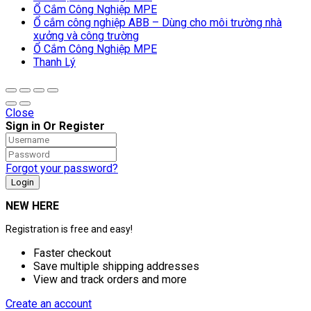
Ổ Cắm Công Nghiệp MPE
Ổ cắm công nghiệp ABB – Dùng cho môi trường nhà
xưởng và công trường
Ổ Cắm Công Nghiệp MPE
Thanh Lý
Close
Sign in Or Register
Forgot your password?
NEW HERE
Registration is free and easy!
Faster checkout
Save multiple shipping addresses
View and track orders and more
Create an account