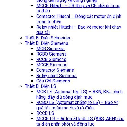
thống dân dụng và công nghiệp
MCCB Hitachi – CB tổng và CB nhánh trong
tủ điện
Contactor Hitachi – Đóng cắt motor ổn định
trong tủ điện
Relay nhiệt Hitachi – Bảo vệ motor khi chạy
quá tải
Thiết Bị Điện Schneider
Thiết Bị Điện Siemens
MCB Siemens
RCBO Siemens
RCCB Siemens
MCCB Siemens
Contactor Siemens
Relay nhiệt Siemens
Cầu Chì Siemens
Thiết Bị Điện LS
MCB LS (Aptomat tép LS) – BKN, BKJ chính
hãng, đầy đủ dòng định mức
RCBO LS (Aptomat chống rò LS) – Bảo vệ
quá tải, ngắn mạch và rò điện
RCCB LS
MCCB LS – Aptomat khối LS (ABS, ABN) cho
tủ điện phân phối và động lực