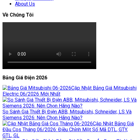
About Us
Về Chúng Tôi
Bảng Giá Điện 2026
Cập Nhật Bảng Giá Mitsubishi
Electric 06/2026 Mới Nhất
So Sánh Giá Thiết Bị Điện ABB, Mitsubishi, Schneider, LS Và
Siemens 2026: Nên Chọn Hãng Nào?
Cập Nhật Bảng Giá
Đầu Cos Tháng 06/2026: Điều Chỉnh Một Số Mã DTL, GTY,
GTL, GL