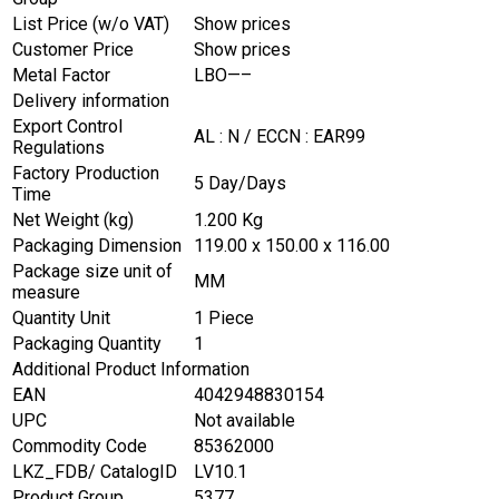
List Price (w/o VAT)
Show prices
Customer Price
Show prices
Metal Factor
LBO—–
Delivery information
Export Control
AL : N / ECCN : EAR99
Regulations
Factory Production
5 Day/Days
Time
Net Weight (kg)
1.200 Kg
Packaging Dimension
119.00 x 150.00 x 116.00
Package size unit of
MM
measure
Quantity Unit
1 Piece
Packaging Quantity
1
Additional Product Information
EAN
4042948830154
UPC
Not available
Commodity Code
85362000
LKZ_FDB/ CatalogID
LV10.1
Product Group
5377