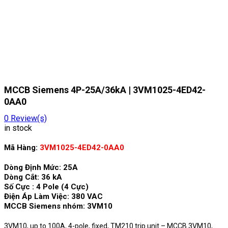
MCCB Siemens 4P-25A/36kA | 3VM1025-4ED42-
0AA0
0
Review(s)
in stock
Mã Hàng:
3VM1025-4ED42-0AA0
Dòng Định Mức: 25A
Dòng Cắt: 36 kA
Số Cực : 4 Pole (4 Cực)
Điện Áp Làm Việc: 380 VAC
MCCB Siemens nhóm: 3VM10
3VM10, up to 100A, 4-pole, fixed, TM210 trip unit – MCCB 3VM10,