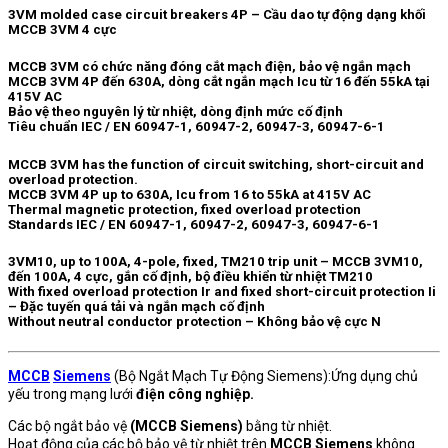
3VM molded case circuit breakers 4P – Cầu dao tự động dạng khối
MCCB 3VM 4 cực
MCCB 3VM có chức năng đóng cắt mạch điện, bảo vệ ngắn mạch
MCCB 3VM 4P đến 630A, dòng cắt ngắn mạch Icu từ 16 đến 55kA tại
415V AC
Bảo vệ theo nguyên lý từ nhiệt, dòng định mức cố định
Tiêu chuẩn IEC / EN 60947-1, 60947-2, 60947-3, 60947-6-1
MCCB 3VM has the function of circuit switching, short-circuit and
overload protection.
MCCB 3VM 4P up to 630A, Icu from 16 to 55kA at 415V AC
Thermal magnetic protection, fixed overload protection
Standards IEC / EN 60947-1, 60947-2, 60947-3, 60947-6-1
3VM10, up to 100A, 4-pole, fixed, TM210 trip unit – MCCB 3VM10,
đến 100A, 4 cực, gắn cố định, bộ điều khiển từ nhiệt TM210
With fixed overload protection Ir and fixed short-circuit protection Ii
– Đặc tuyến quá tải và ngắn mạch cố định
Without neutral conductor protection – Không bảo vệ cực N
MCCB
Siemens
(Bộ Ngắt Mạch Tự Động Siemens):Ứng dụng chủ
yếu trong mạng lưới
điện công nghiệp.
Các bộ ngắt bảo vệ
(MCCB Siemens)
bằng từ nhiệt.
Hoạt động của các bộ bảo vệ từ nhiệt trên
MCCB Siemens
không