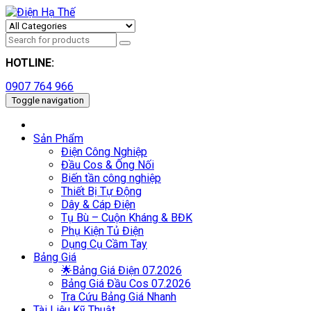
HOTLINE:
0907 764 966
Toggle navigation
Sản Phẩm
Điện Công Nghiệp
Đầu Cos & Ống Nối
Biến tần công nghiệp
Thiết Bị Tự Động
Dây & Cáp Điện
Tụ Bù – Cuộn Kháng & BĐK
Phụ Kiện Tủ Điện
Dụng Cụ Cầm Tay
Bảng Giá
🌟Bảng Giá Điện 07.2026
Bảng Giá Đầu Cos 07.2026
Tra Cứu Bảng Giá Nhanh
Tài Liệu Kỹ Thuật