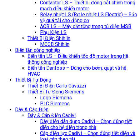
Contactor LS – Thiết bị đóng cắt chính trong
mạch điều khiển motor
Relay nhiệt LS (Rơ le nhiệt LS Electric) – Bảo
vệ quá tải cho động cơ
ACB LS – Máy cắt tổng trong tủ điện MSB
Phụ Kiện LS
Thiết Bị Điện Shihlin
MCCB Shihlin
Biến tần công nghiệp
Biến tần LS – Điều khiển tốc độ motor trong hệ
thống công nghiệp
Biến tần Danfoss – Dùng cho bơm, quạt và hệ
HVAC
Thiết Bị Tự Động
Thiết Bị Điện Carlo Gavazzi
Thiết Bị Tự Động Siemens
Logo Siemens
PLC Siemens
Dây & Cáp Điện
Dây & Cáp Điện Cadivi
Dây điện dân dụng Cadivi – Chọn đúng tiết
diện cho hệ điện trong nhà
Cáp điện lực Cadivi – Chọn đúng tiết diện và
loại cáp theo tải