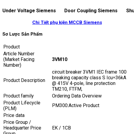
Under Voltage Siemens
Door Coupling Siemens
Shu
Chi Tiết phụ kiện MCCB Siemens
Sơ Lược Sản Phẩm
Product
Article Number
(Market Facing
3VM10
Number)
circuit breaker 3VM1 IEC frame 100
breaking capacity class S Icu=36kA
Product Description
@ 415V 4-pole, line protection
TM210, FTFM,
Product family
Ordering Data Overview
Product Lifecycle
PM300:Active Product
(PLM)
Price data
Price Group /
Headquarter Price
EK / 1CB
Group