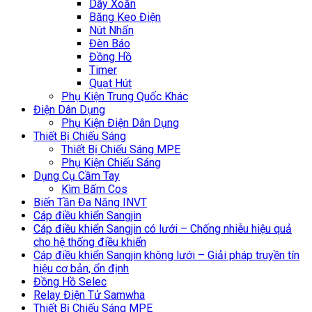
Dây Xoắn
Băng Keo Điện
Nút Nhấn
Đèn Báo
Đồng Hồ
Timer
Quạt Hút
Phụ Kiện Trung Quốc Khác
Điện Dân Dụng
Phụ Kiện Điện Dân Dụng
Thiết Bị Chiếu Sáng
Thiết Bị Chiếu Sáng MPE
Phụ Kiện Chiếu Sáng
Dụng Cụ Cầm Tay
Kìm Bấm Cos
Biến Tần Đa Năng INVT
Cáp điều khiển Sangjin
Cáp điều khiển Sangjin có lưới – Chống nhiễu hiệu quả
cho hệ thống điều khiển
Cáp điều khiển Sangjin không lưới – Giải pháp truyền tín
hiệu cơ bản, ổn định
Đồng Hồ Selec
Relay Điện Tử Samwha
Thiết Bị Chiếu Sáng MPE