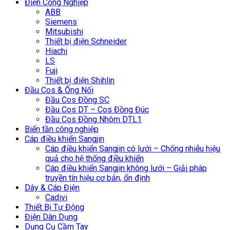
Điện Công Nghiệp
ABB
Siemens
Mitsubishi
Thiết bị điện Schneider
Hiachi
LS
Fuji
Thiết bị điện Shihlin
Đầu Cos & Ống Nối
Đầu Cos Đồng SC
Đầu Cos DT – Cos Đồng Đúc
Đầu Cos Đồng Nhôm DTL1
Biến tần công nghiệp
Cáp điều khiển Sangjin
Cáp điều khiển Sangjin có lưới – Chống nhiễu hiệu
quả cho hệ thống điều khiển
Cáp điều khiển Sangjin không lưới – Giải pháp
truyền tín hiệu cơ bản, ổn định
Dây & Cáp Điện
Cadivi
Thiết Bị Tự Động
Điện Dân Dụng
Dụng Cụ Cầm Tay