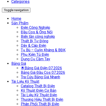
Categories
Toggle navigation
Home
Sản Phẩm
Điện Công Nghiệp
Đầu Cos & Ống Nối
Biến tần công nghiệp
Thiết Bị Tự Động
Dây & Cáp Điện
Tụ Bù – Cuộn Kháng & BĐK
Phụ Kiện Tủ Điện
Dụng Cụ Cầm Tay
Bảng Giá
🌟Bảng Giá Điện 07.2026
Bảng Giá Đầu Cos 07.2026
Tra Cứu Bảng Giá Nhanh
Tài Liệu Kỹ Thuật
Catalog Thiết Bị Điện
Kỹ Thuật Điện Cơ Bản
Tài Liệu Kỹ Thuật Điện
Thương Hiệu Thiết Bị Điện
Phân Phối Thiết Bị Điện