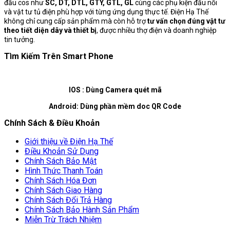
đầu cos như
SC, DT, DTL, GTY, GTL, GL
cùng các phụ kiện đấu nối
và vật tư tủ điện phù hợp với từng ứng dụng thực tế. Điện Hạ Thế
không chỉ cung cấp sản phẩm mà còn hỗ trợ
tư vấn chọn đúng vật tư
theo tiết diện dây và thiết bị
, được nhiều thợ điện và doanh nghiệp
tin tưởng.
Tìm Kiếm Trên Smart Phone
IOS : Dùng Camera quét mã
Android: Dùng phần mềm doc QR Code
Chính Sách & Điều Khoản
Giới thiệu về Điện Hạ Thế
Điều Khoản Sử Dụng
Chính Sách Bảo Mật
Hình Thức Thanh Toán
Chính Sách Hóa Đơn
Chính Sách Giao Hàng
Chính Sách Đổi Trả Hàng
Chính Sách Bảo Hành Sản Phẩm
Miễn Trừ Trách Nhiệm