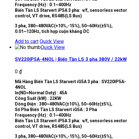
Frequency (Hz) : 0.1~400Hz
Biến Tần LS Starvert iP5A 3 pha: v/f, sensorless vector
control, VT drive, RS485(LS Bus)
3 pha, 380~480VAC(+10%,-15%), 50~60Hz(±5%),
0.01~120Hz, tích hợp cuộn kháng DC
Add to cart
Quick View
Quick View
SV220IP5A-4NOL | Biến Tần LS 3 pha 380V / 22kW
0
₫
Mã Hàng Biến Tần LS Starvert iG5A 3 pha : SV220IP5A-
4NOL
In(ND=Normal Duty) : 45A
Công Suất (kW) : 22KW
Dòng Điện : 380~480VAC(±10%), 50~60Hz(±5%),
Số Pha Biến Tần LS Starvert iG5A : 3 Pha
Frequency (Hz) : 0.1~400Hz
Biến Tần LS Starvert iP5A 3 pha: v/f, sensorless vector
control, VT drive, RS485(LS Bus)
3 pha, 380~480VAC(+10%,-15%), 50~60Hz(±5%),