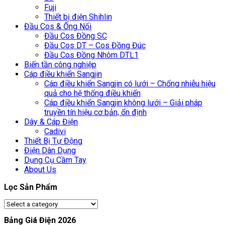
Fuji
Thiết bị điện Shihlin
Đầu Cos & Ống Nối
Đầu Cos Đồng SC
Đầu Cos DT – Cos Đồng Đúc
Đầu Cos Đồng Nhôm DTL1
Biến tần công nghiệp
Cáp điều khiển Sangjin
Cáp điều khiển Sangjin có lưới – Chống nhiễu hiệu
quả cho hệ thống điều khiển
Cáp điều khiển Sangjin không lưới – Giải pháp
truyền tín hiệu cơ bản, ổn định
Dây & Cáp Điện
Cadivi
Thiết Bị Tự Động
Điện Dân Dụng
Dụng Cụ Cầm Tay
About Us
Lọc Sản Phẩm
Bảng Giá Điện 2026