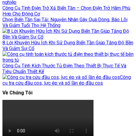
Công Cụ Tính Điện Trở Xả Biến Tần – Chọn Điện Trở Hãm Phù
Hợp Cho Động Cơ
Chọn Biến Tần Sai Tải: Nguyên Nhân Gây Quá Dòng, Báo Lỗi
Và Giảm Tuổi Thọ Hệ Thống
8 Lời Khuyên Hữu Ích Khi Sử Dụng Biến Tần Giúp Tăng Độ Bền
Và Giảm Sự Cố
Công Cụ Tính Kích Thước Tủ Điện Theo Thiết Bị Thực Tế Và
Tiêu Chuẩn Thiết Kế
Công
cụ tra cứu đầu cos, lực ép và số lần ép đầu cos
Về Chúng Tôi