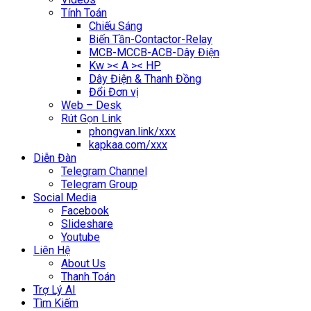
Tính Toán
Chiếu Sáng
Biến Tần-Contactor-Relay
MCB-MCCB-ACB-Dây Điện
Kw >< A >< HP
Dây Điện & Thanh Đồng
Đổi Đơn vị
Web – Desk
Rút Gọn Link
phongvan.link/xxx
kapkaa.com/xxx
Diễn Đàn
Telegram Channel
Telegram Group
Social Media
Facebook
Slideshare
Youtube
Liên Hệ
About Us
Thanh Toán
Trợ Lý AI
Tìm Kiếm