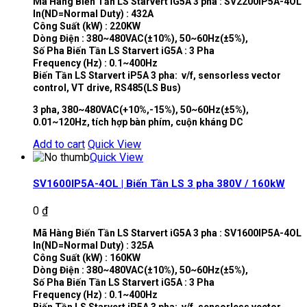
Mã Hàng Biến Tần LS Starvert iG5A 3 pha : SV2200IP5A-4OL
In(ND=Normal Duty) : 432A
Công Suất (kW) : 220KW
Dòng Điện : 380~480VAC(±10%), 50~60Hz(±5%),
Số Pha Biến Tần LS Starvert iG5A : 3 Pha
Frequency (Hz) : 0.1~400Hz
Biến Tần LS Starvert iP5A 3 pha: v/f, sensorless vector
control, VT drive, RS485(LS Bus)
3 pha, 380~480VAC(+10%,-15%), 50~60Hz(±5%),
0.01~120Hz, tích hợp bàn phím, cuộn kháng DC
Add to cart
Quick View
Quick View
SV1600IP5A-4OL | Biến Tần LS 3 pha 380V / 160kW
0
₫
Mã Hàng Biến Tần LS Starvert iG5A 3 pha : SV1600IP5A-4OL
In(ND=Normal Duty) : 325A
Công Suất (kW) : 160KW
Dòng Điện : 380~480VAC(±10%), 50~60Hz(±5%),
Số Pha Biến Tần LS Starvert iG5A : 3 Pha
Frequency (Hz) : 0.1~400Hz
Biến Tần LS Starvert iP5A 3 pha: v/f, sensorless vector