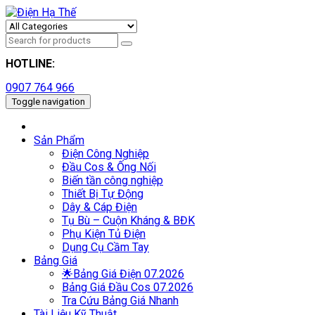
HOTLINE:
0907 764 966
Toggle navigation
Sản Phẩm
Điện Công Nghiệp
Đầu Cos & Ống Nối
Biến tần công nghiệp
Thiết Bị Tự Động
Dây & Cáp Điện
Tụ Bù – Cuộn Kháng & BĐK
Phụ Kiện Tủ Điện
Dụng Cụ Cầm Tay
Bảng Giá
🌟Bảng Giá Điện 07.2026
Bảng Giá Đầu Cos 07.2026
Tra Cứu Bảng Giá Nhanh
Tài Liệu Kỹ Thuật