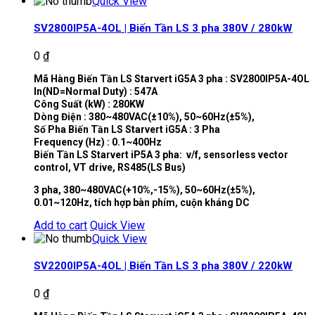
Quick View
SV2800IP5A-4OL | Biến Tần LS 3 pha 380V / 280kW
0
₫
Mã Hàng Biến Tần LS Starvert iG5A 3 pha : SV2800IP5A-4OL
In(ND=Normal Duty) : 547A
Công Suất (kW) : 280KW
Dòng Điện : 380~480VAC(±10%), 50~60Hz(±5%),
Số Pha Biến Tần LS Starvert iG5A : 3 Pha
Frequency (Hz) : 0.1~400Hz
Biến Tần LS Starvert iP5A 3 pha: v/f, sensorless vector
control, VT drive, RS485(LS Bus)
3 pha, 380~480VAC(+10%,-15%), 50~60Hz(±5%),
0.01~120Hz, tích hợp bàn phím, cuộn kháng DC
Add to cart
Quick View
Quick View
SV2200IP5A-4OL | Biến Tần LS 3 pha 380V / 220kW
0
₫