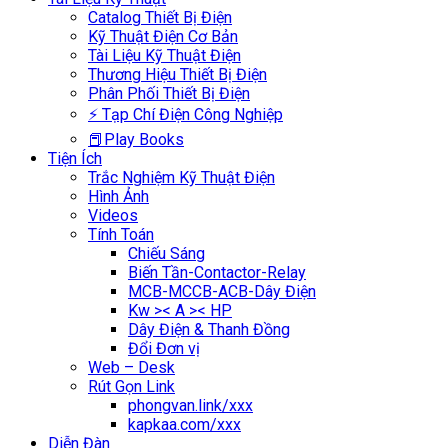
Catalog Thiết Bị Điện
Kỹ Thuật Điện Cơ Bản
Tài Liệu Kỹ Thuật Điện
Thương Hiệu Thiết Bị Điện
Phân Phối Thiết Bị Điện
⚡ Tạp Chí Điện Công Nghiệp
📕Play Books
Tiện Ích
Trắc Nghiệm Kỹ Thuật Điện
Hình Ảnh
Videos
Tính Toán
Chiếu Sáng
Biến Tần-Contactor-Relay
MCB-MCCB-ACB-Dây Điện
Kw >< A >< HP
Dây Điện & Thanh Đồng
Đổi Đơn vị
Web – Desk
Rút Gọn Link
phongvan.link/xxx
kapkaa.com/xxx
Diễn Đàn