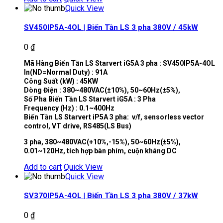
Quick View
SV450IP5A-4OL | Biến Tần LS 3 pha 380V / 45kW
0
₫
Mã Hàng Biến Tần LS Starvert iG5A 3 pha : SV450IP5A-4OL
In(ND=Normal Duty) : 91A
Công Suất (kW) : 45KW
Dòng Điện : 380~480VAC(±10%), 50~60Hz(±5%),
Số Pha Biến Tần LS Starvert iG5A : 3 Pha
Frequency (Hz) : 0.1~400Hz
Biến Tần LS Starvert iP5A 3 pha: v/f, sensorless vector
control, VT drive, RS485(LS Bus)
3 pha, 380~480VAC(+10%,-15%), 50~60Hz(±5%),
0.01~120Hz, tích hợp bàn phím, cuộn kháng DC
Add to cart
Quick View
Quick View
SV370IP5A-4OL | Biến Tần LS 3 pha 380V / 37kW
0
₫