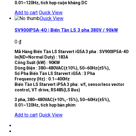
0.01~120Hz, tích hợp cuộn kháng DC
Add to cart
Quick View
Quick View
SV900IP5A-4O | Biến Tần LS 3 pha 380V / 90kW
0
₫
Mã Hàng Biến Tần LS Starvert iG5A 3 pha : SV900IP5A-4O
In(ND=Normal Duty) : 183A
Công Suất (kW) : 90KW
Dòng Điện : 380~480VAC(±10%), 50~60Hz(±5%),
Số Pha Biến Tần LS Starvert iG5A : 3 Pha
Frequency (Hz) : 0.1~400Hz
Biến Tần LS Starvert iP5A 3 pha: v/f, sensorless vector
control, VT drive, RS485(LS Bus)
3 pha, 380~480VAC(+10%,-15%), 50~60Hz(±5%),
0.01~120Hz, tích hợp bàn phím
Add to cart
Quick View