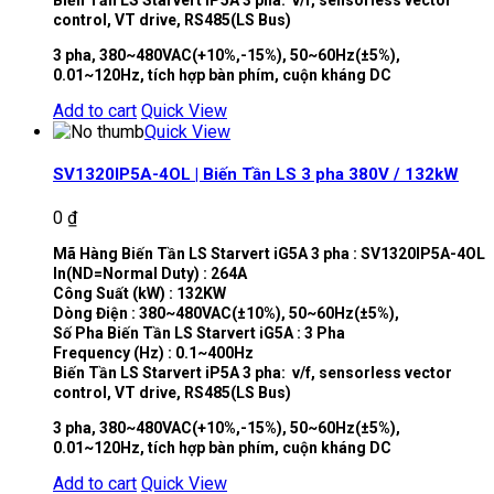
control, VT drive, RS485(LS Bus)
3 pha, 380~480VAC(+10%,-15%), 50~60Hz(±5%),
0.01~120Hz, tích hợp bàn phím, cuộn kháng DC
Add to cart
Quick View
Quick View
SV1320IP5A-4OL | Biến Tần LS 3 pha 380V / 132kW
0
₫
Mã Hàng Biến Tần LS Starvert iG5A 3 pha : SV1320IP5A-4OL
In(ND=Normal Duty) : 264A
Công Suất (kW) : 132KW
Dòng Điện : 380~480VAC(±10%), 50~60Hz(±5%),
Số Pha Biến Tần LS Starvert iG5A : 3 Pha
Frequency (Hz) : 0.1~400Hz
Biến Tần LS Starvert iP5A 3 pha: v/f, sensorless vector
control, VT drive, RS485(LS Bus)
3 pha, 380~480VAC(+10%,-15%), 50~60Hz(±5%),
0.01~120Hz, tích hợp bàn phím, cuộn kháng DC
Add to cart
Quick View