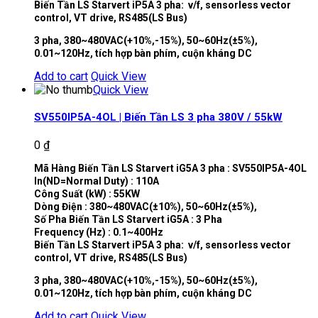
Biến Tần LS Starvert iP5A 3 pha: v/f, sensorless vector
control, VT drive, RS485(LS Bus)
3 pha, 380~480VAC(+10%,-15%), 50~60Hz(±5%),
0.01~120Hz, tích hợp bàn phím, cuộn kháng DC
Add to cart
Quick View
Quick View
SV550IP5A-4OL | Biến Tần LS 3 pha 380V / 55kW
0
₫
Mã Hàng Biến Tần LS Starvert iG5A 3 pha : SV550IP5A-4OL
In(ND=Normal Duty) : 110A
Công Suất (kW) : 55KW
Dòng Điện : 380~480VAC(±10%), 50~60Hz(±5%),
Số Pha Biến Tần LS Starvert iG5A : 3 Pha
Frequency (Hz) : 0.1~400Hz
Biến Tần LS Starvert iP5A 3 pha: v/f, sensorless vector
control, VT drive, RS485(LS Bus)
3 pha, 380~480VAC(+10%,-15%), 50~60Hz(±5%),
0.01~120Hz, tích hợp bàn phím, cuộn kháng DC
Add to cart
Quick View