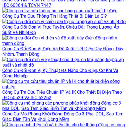
IEC 60364 & TCVN 7447
Công Cụ Tra Cứu Thông Tin Hãng Thiết Bị Điện Là Gì?
Công Cụ Đổi Đơn Vị Trực Tuyến: Chiều Dài, Trọng Lượng, Áp
Suất Và Nhiệt Độ
Công Cụ Đổi Đơn Vị Điện Và Đề Xuất Tiết Diện Dây Đồng, Dây
Nhôm, Thanh Đồng
Công Cụ Đổi Đơn Vị Kỹ Thuật Đa Năng Cho Điện, Cơ Khí Và
Công Nghiệp
Công Cụ Tra Cứu Tiêu Chuẩn IP Và IK Cho Thiết Bị Điện Theo
IEC 60529 Và IEC 62262
Công Cụ Mô Phỏng Khởi Động Động Cơ 3 Pha: DOL, Sao Tam
Giác, Biến Tần Và Khởi Động Mềm