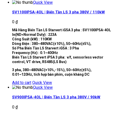
Quick View
SV1100IP5A-4OL | Biến Tần LS 3 pha 380V / 110kW
0
₫
Mã Hàng Biến Tần LS Starvert iG5A 3 pha : SV1100IP5A-4OL
In(ND=Normal Duty) : 223A
Công Suất (kW) : 110KW
Dòng Điện : 380~480VAC(±10%), 50~60Hz(±5%),
Số Pha Biến Tần LS Starvert iG5A : 3 Pha
Frequency (Hz) : 0.1~400Hz
Biến Tần LS Starvert iP5A 3 pha: v/f, sensorless vector
control, VT drive, RS485(LS Bus)
3 pha, 380~480VAC(+10%,-15%), 50~60Hz(±5%),
0.01~120Hz, tích hợp bàn phím, cuộn kháng DC
Add to cart
Quick View
Quick View
SV900IP5A-4OL | Biến Tần LS 3 pha 380V / 90kW
0
₫