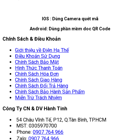
IOS : Dùng Camera quét mã
Android: Dùng phần mềm doc QR Code
Chính Sách & Điều Khoản
Giới thiệu về Điện Hạ Thế
Điều Khoản Sử Dụng
Chính Sách Bảo Mật
Hình Thức Thanh Toán
Chính Sách Hóa Đơn
Chính Sách Giao Hàng
Chính Sách Đổi Trả Hàng
Chính Sách Bảo Hành Sản Phẩm
Miễn Trừ Trách Nhiệm
Công Ty CN & DV Hành Tinh
54 Châu Vĩnh Tế, P12, Q.Tân Bình, TP.HCM
MST: 0305970700
Phone:
0907 764 966
Zalo:
0907 764 966