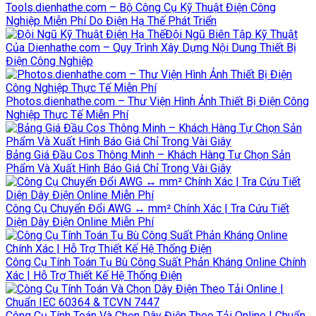
Tools.dienhathe.com – Bộ Công Cụ Kỹ Thuật Điện Công
Nghiệp Miễn Phí Do Điện Hạ Thế Phát Triển
Đội Ngũ Biên Tập Kỹ Thuật
Của Dienhathe.com – Quy Trình Xây Dựng Nội Dung Thiết Bị
Điện Công Nghiệp
Photos.dienhathe.com – Thư Viện Hình Ảnh Thiết Bị Điện Công
Nghiệp Thực Tế Miễn Phí
Bảng Giá Đầu Cos Thông Minh – Khách Hàng Tự Chọn Sản
Phẩm Và Xuất Hình Báo Giá Chỉ Trong Vài Giây
Công Cụ Chuyển Đổi AWG ↔ mm² Chính Xác | Tra Cứu Tiết
Diện Dây Điện Online Miễn Phí
Công Cụ Tính Toán Tụ Bù Công Suất Phản Kháng Online Chính
Xác | Hỗ Trợ Thiết Kế Hệ Thống Điện
Công Cụ Tính Toán Và Chọn Dây Điện Theo Tải Online | Chuẩn