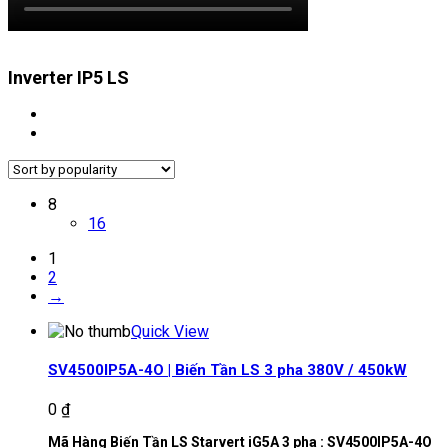
Inverter IP5 LS
8
16
1
2
→
Quick View
SV4500IP5A-4O | Biến Tần LS 3 pha 380V / 450kW
0
₫
Mã Hàng Biến Tần LS Starvert iG5A 3 pha : SV4500IP5A-4O