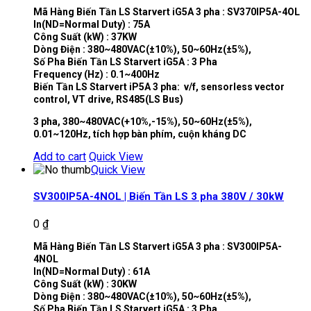
Mã Hàng Biến Tần LS Starvert iG5A 3 pha : SV370IP5A-4OL
In(ND=Normal Duty) : 75A
Công Suất (kW) : 37KW
Dòng Điện : 380~480VAC(±10%), 50~60Hz(±5%),
Số Pha Biến Tần LS Starvert iG5A : 3 Pha
Frequency (Hz) : 0.1~400Hz
Biến Tần LS Starvert iP5A 3 pha: v/f, sensorless vector
control, VT drive, RS485(LS Bus)
3 pha, 380~480VAC(+10%,-15%), 50~60Hz(±5%),
0.01~120Hz, tích hợp bàn phím, cuộn kháng DC
Add to cart
Quick View
Quick View
SV300IP5A-4NOL | Biến Tần LS 3 pha 380V / 30kW
0
₫
Mã Hàng Biến Tần LS Starvert iG5A 3 pha : SV300IP5A-
4NOL
In(ND=Normal Duty) : 61A
Công Suất (kW) : 30KW
Dòng Điện : 380~480VAC(±10%), 50~60Hz(±5%),
Số Pha Biến Tần LS Starvert iG5A : 3 Pha