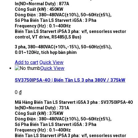
In(ND=Normal Duty) : 877A
Công Suất (kW) : 450KW
Dòng Điện : 380~480VAC(±10%), 50~60Hz(±5%),
Số Pha Biến Tần LS Starvert iG5A : 3 Pha
Frequency (Hz) : 0.1~400Hz
Biến Tần LS Starvert iP5A 3 pha: v/f, sensorless vector
control, VT drive, RS485(LS Bus)
3 pha, 380~480VAC(+10%,-15%), 50~60Hz(±5%),
0.01~120Hz, tích hợp bàn phím
Add to cart
Quick View
Quick View
SV3750IP5A-4O | Biến Tần LS 3 pha 380V / 375kW
0
₫
Mã Hàng Biến Tần LS Starvert iG5A 3 pha : SV3750IP5A-4O
In(ND=Normal Duty) : 731A
Công Suất (kW) : 375KW
Dòng Điện : 380~480VAC(±10%), 50~60Hz(±5%),
Số Pha Biến Tần LS Starvert iG5A : 3 Pha
Frequency (Hz) : 0.1~400Hz
Biến Tần LS Starvert iP5A 3 pha: v/f, sensorless vector