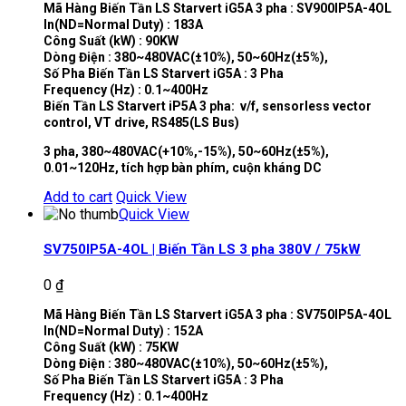
Mã Hàng Biến Tần LS Starvert iG5A 3 pha : SV900IP5A-4OL
In(ND=Normal Duty) : 183A
Công Suất (kW) : 90KW
Dòng Điện : 380~480VAC(±10%), 50~60Hz(±5%),
Số Pha Biến Tần LS Starvert iG5A : 3 Pha
Frequency (Hz) : 0.1~400Hz
Biến Tần LS Starvert iP5A 3 pha: v/f, sensorless vector
control, VT drive, RS485(LS Bus)
3 pha, 380~480VAC(+10%,-15%), 50~60Hz(±5%),
0.01~120Hz, tích hợp bàn phím, cuộn kháng DC
Add to cart
Quick View
Quick View
SV750IP5A-4OL | Biến Tần LS 3 pha 380V / 75kW
0
₫
Mã Hàng Biến Tần LS Starvert iG5A 3 pha : SV750IP5A-4OL
In(ND=Normal Duty) : 152A
Công Suất (kW) : 75KW
Dòng Điện : 380~480VAC(±10%), 50~60Hz(±5%),
Số Pha Biến Tần LS Starvert iG5A : 3 Pha
Frequency (Hz) : 0.1~400Hz