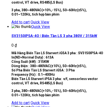
control, VT drive, RS485(LS Bus)
3 pha, 380~480VAC(+10%,-15%), 50~60Hz(±5%),
0.01~120Hz, tích hợp bàn phím
Add to cart
Quick View
Quick View
SV3150IP5A-4O | Biến Tần LS 3 pha 380V / 315kW
0
₫
Mã Hàng Biến Tần LS Starvert iG5A 3 pha : SV3150IP5A-4O
In(ND=Normal Duty) : 613A
Công Suất (kW) : 315KW
Dòng Điện : 380~480VAC(±10%), 50~60Hz(±5%),
Số Pha Biến Tần LS Starvert iG5A : 3 Pha
Frequency (Hz) : 0.1~400Hz
Biến Tần LS Starvert iP5A 3 pha: v/f, sensorless vector
control, VT drive, RS485(LS Bus)
3 pha, 380~480VAC(+10%,-15%), 50~60Hz(±5%),
0.01~120Hz, tích hợp bàn phím
Add to cart
Quick View