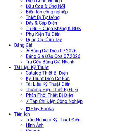
Điện Công Nghiệp
Đầu Cos & Ống Nối
Biến tần công nghiệp
Thiết Bị Tự Động
Dây & Cáp Điện
Tụ Bù – Cuộn Kháng & BĐK
Phụ Kiện Tủ Điện
Dụng Cụ Cầm Tay
Bảng Giá
🌟Bảng Giá Điện 07.2026
Bảng Giá Đầu Cos 07.2026
Tra Cứu Bảng Giá Nhanh
Tài Liệu Kỹ Thuật
Catalog Thiết Bị Điện
Kỹ Thuật Điện Cơ Bản
Tài Liệu Kỹ Thuật Điện
Thương Hiệu Thiết Bị Điện
Phân Phối Thiết Bị Điện
⚡ Tạp Chí Điện Công Nghiệp
📕Play Books
Tiện Ích
Trắc Nghiệm Kỹ Thuật Điện
Hình Ảnh
Videos