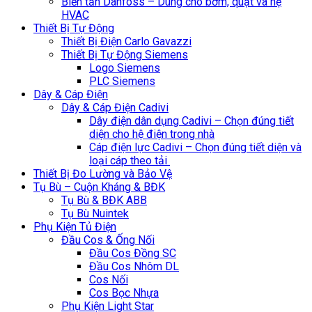
Biến tần Danfoss – Dùng cho bơm, quạt và hệ
HVAC
Thiết Bị Tự Động
Thiết Bị Điện Carlo Gavazzi
Thiết Bị Tự Động Siemens
Logo Siemens
PLC Siemens
Dây & Cáp Điện
Dây & Cáp Điện Cadivi
Dây điện dân dụng Cadivi – Chọn đúng tiết
diện cho hệ điện trong nhà
Cáp điện lực Cadivi – Chọn đúng tiết diện và
loại cáp theo tải
Thiết Bị Đo Lường và Bảo Vệ
Tụ Bù – Cuộn Kháng & BĐK
Tụ Bù & BĐK ABB
Tụ Bù Nuintek
Phụ Kiện Tủ Điện
Đầu Cos & Ống Nối
Đầu Cos Đồng SC
Đầu Cos Nhôm DL
Cos Nối
Cos Bọc Nhựa
Phụ Kiện Light Star