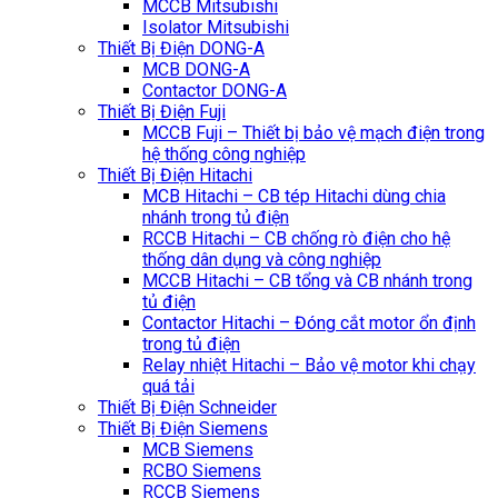
MCCB Mitsubishi
Isolator Mitsubishi
Thiết Bị Điện DONG-A
MCB DONG-A
Contactor DONG-A
Thiết Bị Điện Fuji
MCCB Fuji – Thiết bị bảo vệ mạch điện trong
hệ thống công nghiệp
Thiết Bị Điện Hitachi
MCB Hitachi – CB tép Hitachi dùng chia
nhánh trong tủ điện
RCCB Hitachi – CB chống rò điện cho hệ
thống dân dụng và công nghiệp
MCCB Hitachi – CB tổng và CB nhánh trong
tủ điện
Contactor Hitachi – Đóng cắt motor ổn định
trong tủ điện
Relay nhiệt Hitachi – Bảo vệ motor khi chạy
quá tải
Thiết Bị Điện Schneider
Thiết Bị Điện Siemens
MCB Siemens
RCBO Siemens
RCCB Siemens