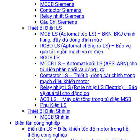
MCCB Siemens
Contactor Siemens
Relay nhiệt Siemens
Cầu Chì Siemens
Thiết Bị Điện LS
MCB LS (Aptomat tép LS) – BKN, BKJ chính
hãng, đầy đủ dòng định mức
RCBO LS (Aptomat chống rò LS) – Bảo vệ
quá tải, ngắn mạch và rò điện
RCCB LS
MCCB LS – Aptomat khối LS (ABS, ABN) cho
tủ điện phân phối và động lực
Contactor LS – Thiết bị đóng cắt chính trong
mạch điều khiển motor
Relay nhiệt LS (Rơ le nhiệt LS Electric) – Bảo
vệ quá tải cho động cơ
ACB LS – Máy cắt tổng trong tủ điện MSB
Phụ Kiện LS
Thiết Bị Điện Shihlin
MCCB Shihlin
Biến tần công nghiệp
Biến tần LS – Điều khiển tốc độ motor trong hệ
thống công nghiệp