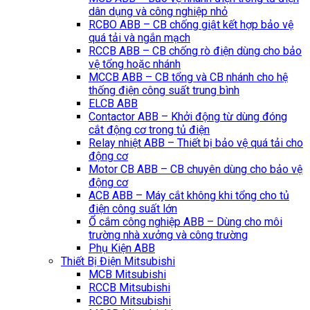
dân dụng và công nghiệp nhỏ
RCBO ABB – CB chống giật kết hợp bảo vệ
quá tải và ngắn mạch
RCCB ABB – CB chống rò điện dùng cho bảo
vệ tổng hoặc nhánh
MCCB ABB – CB tổng và CB nhánh cho hệ
thống điện công suất trung bình
ELCB ABB
Contactor ABB – Khởi động từ dùng đóng
cắt động cơ trong tủ điện
Relay nhiệt ABB – Thiết bị bảo vệ quá tải cho
động cơ
Motor CB ABB – CB chuyên dùng cho bảo vệ
động cơ
ACB ABB – Máy cắt không khi tổng cho tủ
điện công suất lớn
Ổ cắm công nghiệp ABB – Dùng cho môi
trường nhà xưởng và công trường
Phụ Kiện ABB
Thiết Bị Điện Mitsubishi
MCB Mitsubishi
RCCB Mitsubishi
RCBO Mitsubishi