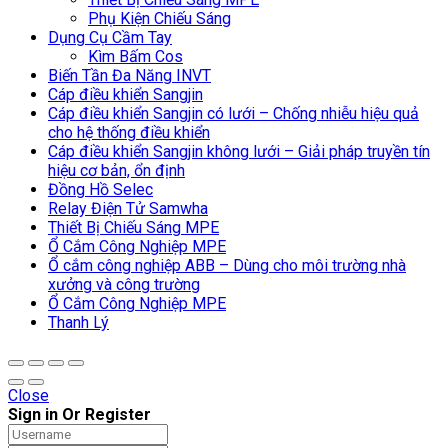
Phụ Kiện Chiếu Sáng
Dụng Cụ Cầm Tay
Kìm Bấm Cos
Biến Tần Đa Năng INVT
Cáp điều khiển Sangjin
Cáp điều khiển Sangjin có lưới – Chống nhiễu hiệu quả
cho hệ thống điều khiển
Cáp điều khiển Sangjin không lưới – Giải pháp truyền tín
hiệu cơ bản, ổn định
Đồng Hồ Selec
Relay Điện Tử Samwha
Thiết Bị Chiếu Sáng MPE
Ổ Cắm Công Nghiệp MPE
Ổ cắm công nghiệp ABB – Dùng cho môi trường nhà
xưởng và công trường
Ổ Cắm Công Nghiệp MPE
Thanh Lý
Close
Sign in Or Register