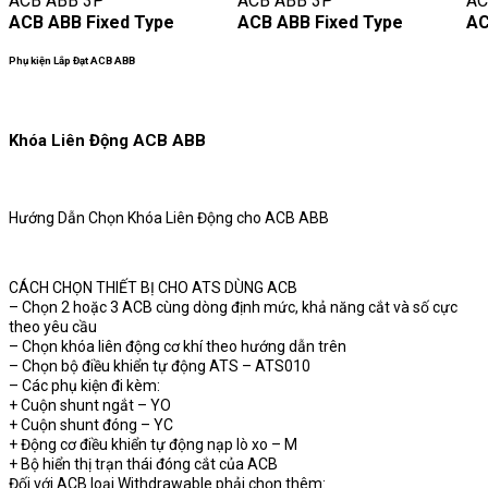
ACB ABB 3P
ACB ABB 3P
AC
ACB ABB Fixed Type
ACB ABB Fixed Type
AC
Phụ kiện Lắp Đạt ACB ABB
Khóa Liên Động ACB ABB
Hướng Dẫn Chọn Khóa Liên Động cho ACB ABB
CÁCH CHỌN THIẾT BỊ CHO ATS DÙNG ACB
– Chọn 2 hoặc 3 ACB cùng dòng định mức, khả năng cắt và số cực
theo yêu cầu
– Chọn khóa liên động cơ khí theo hướng dẫn trên
– Chọn bộ điều khiển tự động ATS – ATS010
– Các phụ kiện đi kèm:
+ Cuộn shunt ngắt – YO
+ Cuộn shunt đóng – YC
+ Động cơ điều khiển tự động nạp lò xo – M
+ Bộ hiển thị trạn thái đóng cắt của ACB
Đối với ACB loại Withdrawable phải chọn thêm: