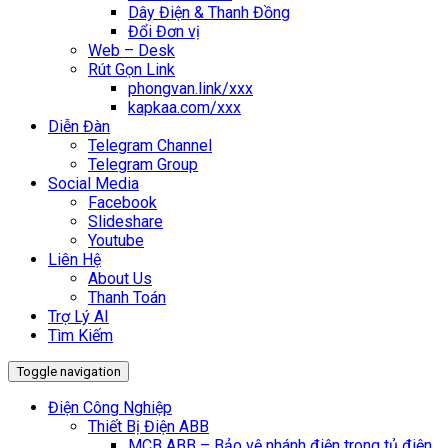
Dây Điện & Thanh Đồng
Đổi Đơn vị
Web – Desk
Rút Gọn Link
phongvan.link/xxx
kapkaa.com/xxx
Diễn Đàn
Telegram Channel
Telegram Group
Social Media
Facebook
Slideshare
Youtube
Liên Hệ
About Us
Thanh Toán
Trợ Lý AI
Tìm Kiếm
Toggle navigation
Điện Công Nghiệp
Thiết Bị Điện ABB
MCB ABB – Bảo vệ nhánh điện trong tủ điện