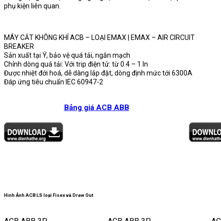
phụ kiện liên quan.
MÁY CẮT KHÔNG KHÍ ACB – LOẠI EMAX |
EMAX – AIR CIRCUIT
BREAKER
Sản xuất tại Ý, bảo vệ quá tải, ngắn mạch
Chỉnh dòng quá tải: Với trip điện tử: từ 0.4 – 1 In
Được nhiệt đới hoá, dễ dàng lắp đặt, dòng định mức tới 6300A
Đáp ứng tiêu chuẩn IEC 60947-2
Bảng giá ACB ABB
Hình Ảnh ACB LS loại Fisex và Draw Out