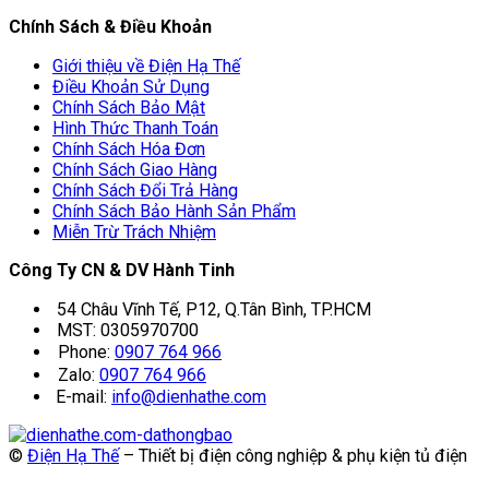
Chính Sách & Điều Khoản
Giới thiệu về Điện Hạ Thế
Điều Khoản Sử Dụng
Chính Sách Bảo Mật
Hình Thức Thanh Toán
Chính Sách Hóa Đơn
Chính Sách Giao Hàng
Chính Sách Đổi Trả Hàng
Chính Sách Bảo Hành Sản Phẩm
Miễn Trừ Trách Nhiệm
Công Ty CN & DV Hành Tinh
54 Châu Vĩnh Tế, P12, Q.Tân Bình, TP.HCM
MST: 0305970700
Phone:
0907 764 966
Zalo:
0907 764 966
E-mail:
info@dienhathe.com
©
Điện Hạ Thế
– Thiết bị điện công nghiệp & phụ kiện tủ điện