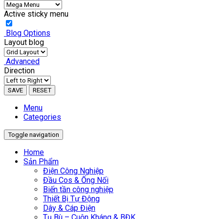
Active sticky menu
Blog Options
Layout blog
Advanced
Direction
SAVE
RESET
Menu
Categories
Toggle navigation
Home
Sản Phẩm
Điện Công Nghiệp
Đầu Cos & Ống Nối
Biến tần công nghiệp
Thiết Bị Tự Động
Dây & Cáp Điện
Tụ Bù – Cuộn Kháng & BĐK