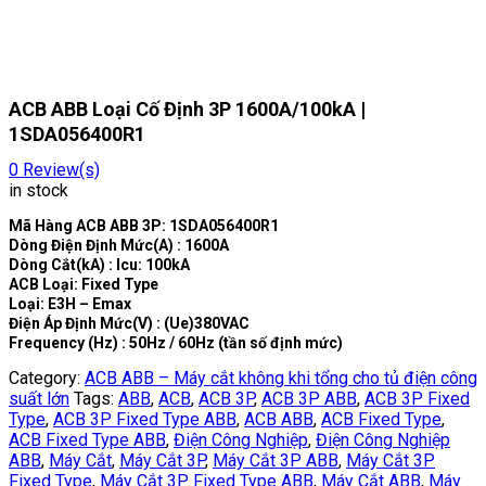
ACB ABB Loại Cố Định 3P 1600A/100kA |
1SDA056400R1
0
Review(s)
in stock
Mã Hàng ACB ABB 3P: 1SDA056400R1
Dòng Điện Định Mức(A) : 1600A
Dòng Cắt(kA) : Icu: 100kA
ACB Loại: Fixed Type
Loại: E3H – Emax
Điện Áp Định Mức(V) : (Ue)380VAC
Frequency (Hz) : 50Hz / 60Hz (tần số định mức)
Category:
ACB ABB – Máy cắt không khi tổng cho tủ điện công
suất lớn
Tags:
ABB
,
ACB
,
ACB 3P
,
ACB 3P ABB
,
ACB 3P Fixed
Type
,
ACB 3P Fixed Type ABB
,
ACB ABB
,
ACB Fixed Type
,
ACB Fixed Type ABB
,
Điện Công Nghiệp
,
Điện Công Nghiệp
ABB
,
Máy Cắt
,
Máy Cắt 3P
,
Máy Cắt 3P ABB
,
Máy Cắt 3P
Fixed Type
,
Máy Cắt 3P Fixed Type ABB
,
Máy Cắt ABB
,
Máy