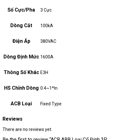
Số Cực/Pha
3 Cực
Dòng Cắt
100kA
Điện Áp
380VAC
Dòng Định Mức
1600A
Thông Số Khác
E3H
HS Chỉnh Dòng
0.4~1*In
ACB Loại
Fixed Type
Reviews
There are no reviews yet.
Be the first to review “ACB ABB Loại Cố Định 3P