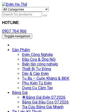
HOTLINE:
0907 764 966
Toggle navigation
Sản Phẩm
Điện Công Nghiệp
Đầu Cos & Ống Nối
Biến tần công nghiệp
Thiết Bị Tự Động
Dây & Cáp Điện
Tụ Bù – Cuộn Kháng & BĐK
Phụ Kiện Tủ Điện
Dụng Cụ Cầm Tay
Bảng Giá
🌟Bảng Giá Điện 07.2026
Bảng Giá Đầu Cos 07.2026
Tra Cứu Bảng Giá Nhanh
Tài Liệu Kỹ Thuật