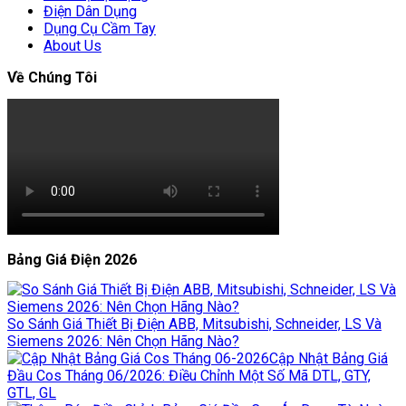
Điện Dân Dụng
Dụng Cụ Cầm Tay
About Us
Về Chúng Tôi
Bảng Giá Điện 2026
So Sánh Giá Thiết Bị Điện ABB, Mitsubishi, Schneider, LS Và
Siemens 2026: Nên Chọn Hãng Nào?
Cập Nhật Bảng Giá
Đầu Cos Tháng 06/2026: Điều Chỉnh Một Số Mã DTL, GTY,
GTL, GL