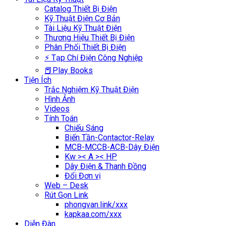
Catalog Thiết Bị Điện
Kỹ Thuật Điện Cơ Bản
Tài Liệu Kỹ Thuật Điện
Thương Hiệu Thiết Bị Điện
Phân Phối Thiết Bị Điện
⚡ Tạp Chí Điện Công Nghiệp
📕Play Books
Tiện Ích
Trắc Nghiệm Kỹ Thuật Điện
Hình Ảnh
Videos
Tính Toán
Chiếu Sáng
Biến Tần-Contactor-Relay
MCB-MCCB-ACB-Dây Điện
Kw >< A >< HP
Dây Điện & Thanh Đồng
Đổi Đơn vị
Web – Desk
Rút Gọn Link
phongvan.link/xxx
kapkaa.com/xxx
Diễn Đàn