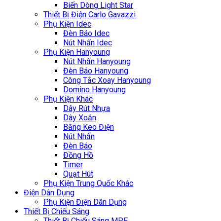
Biến Dòng Light Star
Thiết Bị Điện Carlo Gavazzi
Phụ Kiện Idec
Đèn Báo Idec
Nút Nhấn Idec
Phụ Kiện Hanyoung
Nút Nhấn Hanyoung
Đèn Báo Hanyoung
Công Tắc Xoay Hanyoung
Domino Hanyoung
Phụ Kiện Khác
Dây Rút Nhựa
Dây Xoắn
Băng Keo Điện
Nút Nhấn
Đèn Báo
Đồng Hồ
Timer
Quạt Hút
Phụ Kiện Trung Quốc Khác
Điện Dân Dụng
Phụ Kiện Điện Dân Dụng
Thiết Bị Chiếu Sáng
Thiết Bị Chiếu Sáng MPE