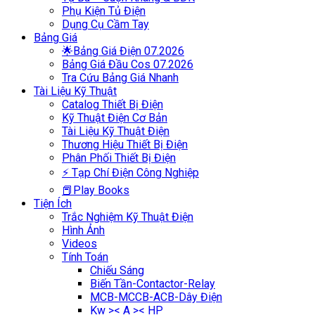
Phụ Kiện Tủ Điện
Dụng Cụ Cầm Tay
Bảng Giá
🌟Bảng Giá Điện 07.2026
Bảng Giá Đầu Cos 07.2026
Tra Cứu Bảng Giá Nhanh
Tài Liệu Kỹ Thuật
Catalog Thiết Bị Điện
Kỹ Thuật Điện Cơ Bản
Tài Liệu Kỹ Thuật Điện
Thương Hiệu Thiết Bị Điện
Phân Phối Thiết Bị Điện
⚡ Tạp Chí Điện Công Nghiệp
📕Play Books
Tiện Ích
Trắc Nghiệm Kỹ Thuật Điện
Hình Ảnh
Videos
Tính Toán
Chiếu Sáng
Biến Tần-Contactor-Relay
MCB-MCCB-ACB-Dây Điện
Kw >< A >< HP