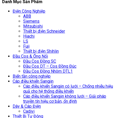
Danh Mục Sản Phẩm
Điện Công Nghiệp
ABB
Siemens
Mitsubishi
Thiết bị điện Schneider
Hiachi
LS
Fuji
Thiết bị điện Shihlin
Đầu Cos & Ống Nối
Đầu Cos Đồng SC
Đầu Cos DT – Cos Đồng Đúc
Đầu Cos Đồng Nhôm DTL1
Biến tần công nghiệp
Cáp điều khiển Sangjin
Cáp điều khiển Sangjin có lưới – Chống nhiễu hiệu
quả cho hệ thống điều khiển
Cáp điều khiển Sangjin không lưới – Giải pháp
truyền tín hiệu cơ bản, ổn định
Dây & Cáp Điện
Cadivi
Thiết Bị Tự Động