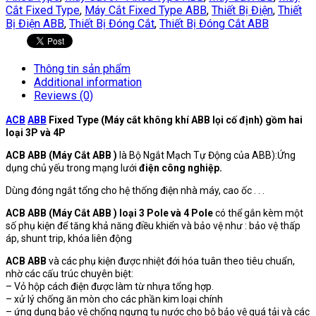
Cắt Fixed Type
,
Máy Cắt Fixed Type ABB
,
Thiết Bị Điện
,
Thiết
Bị Điện ABB
,
Thiết Bị Đóng Cắt
,
Thiết Bị Đóng Cắt ABB
Thông tin sản phẩm
Additional information
Reviews (0)
ACB
ABB
Fixed Type (Máy cắt không khí ABB lọi cố định) gồm hai
loại 3P và 4P
ACB ABB (Máy Cắt ABB )
là Bộ Ngắt Mạch Tự Động của ABB):Ứng
dụng chủ yếu trong mạng lưới
điện công nghiệp.
Dùng đóng ngắt tổng cho hệ thống điện nhà máy, cao ốc . . .
ACB ABB (Máy Cắt ABB ) loại 3 Pole và 4 Pole
có thể gắn kèm một
số phụ kiện để tăng khả năng điều khiển và bảo vệ như : bảo vệ thấp
áp, shunt trip, khóa liên động
ACB ABB
và các phụ kiện được nhiệt đới hóa tuân theo tiêu chuẩn,
nhờ các cấu trúc chuyên biệt:
– Vỏ hộp cách điện được làm từ nhựa tổng hợp.
– xử lý chống ăn mòn cho các phần kim loại chính
– ứng dụng bảo vệ chống ngưng tụ nước cho bộ bảo vệ quá tải và các