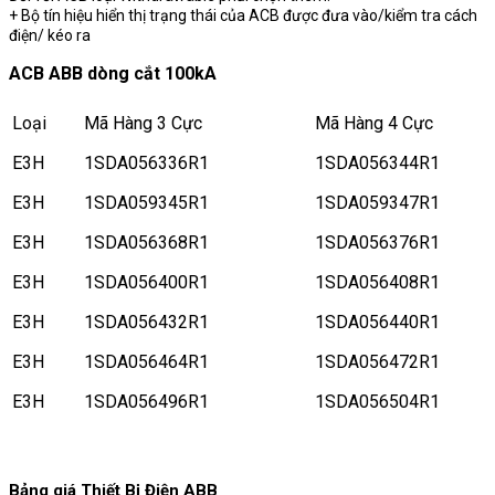
+ Bộ tín hiệu hiển thị trạng thái của ACB được đưa vào/kiểm tra cách
điện/ kéo ra
ACB ABB dòng cắt 100kA
Loại
Mã Hàng 3 Cực
Mã Hàng 4 Cực
E3H
1SDA056336R1
1SDA056344R1
E3H
1SDA059345R1
1SDA059347R1
E3H
1SDA056368R1
1SDA056376R1
E3H
1SDA056400R1
1SDA056408R1
E3H
1SDA056432R1
1SDA056440R1
E3H
1SDA056464R1
1SDA056472R1
E3H
1SDA056496R1
1SDA056504R1
Bảng giá Thiết Bị Điện ABB