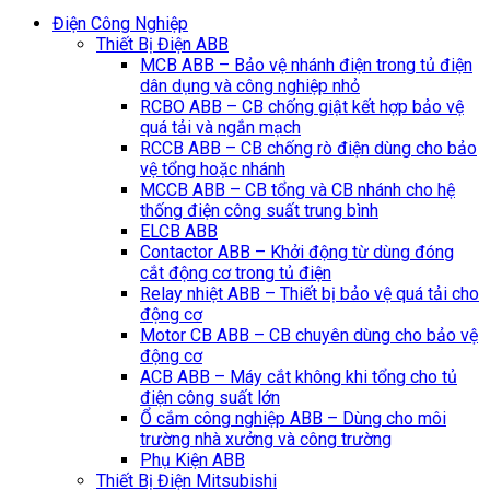
Điện Công Nghiệp
Thiết Bị Điện ABB
MCB ABB – Bảo vệ nhánh điện trong tủ điện
dân dụng và công nghiệp nhỏ
RCBO ABB – CB chống giật kết hợp bảo vệ
quá tải và ngắn mạch
RCCB ABB – CB chống rò điện dùng cho bảo
vệ tổng hoặc nhánh
MCCB ABB – CB tổng và CB nhánh cho hệ
thống điện công suất trung bình
ELCB ABB
Contactor ABB – Khởi động từ dùng đóng
cắt động cơ trong tủ điện
Relay nhiệt ABB – Thiết bị bảo vệ quá tải cho
động cơ
Motor CB ABB – CB chuyên dùng cho bảo vệ
động cơ
ACB ABB – Máy cắt không khi tổng cho tủ
điện công suất lớn
Ổ cắm công nghiệp ABB – Dùng cho môi
trường nhà xưởng và công trường
Phụ Kiện ABB
Thiết Bị Điện Mitsubishi