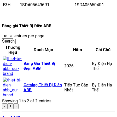
E3H
1SDA056496R1
1SDA056504R1
Bảng giá Thiết Bị Điện ABB
entries per page
Search:
Thương
Danh Mục
Năm
Ghi Chú
Hiệu
Bảng Giá Thiết Bị
By Điện Hạ
2026
Điện ABB
Thế
Catalog Thiết Bị Điện
Tiếp Tục Cập
By Điện Hạ
ABB
Nhật
Thế
Showing 1 to 2 of 2 entries
‹
1
›