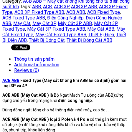
Category:
ACB ABB – Máy cắt không khi tổng cho tủ điện công
suất lớn
Tags:
ABB
,
ACB
,
ACB 3P
,
ACB 3P ABB
,
ACB 3P Fixed
Type
,
ACB 3P Fixed Type ABB
,
ACB ABB
,
ACB Fixed Type
,
ACB Fixed Type ABB
,
Điện Công Nghiệp
,
Điện Công Nghiệp
ABB
,
Máy Cắt
,
Máy Cắt 3P
,
Máy Cắt 3P ABB
,
Máy Cắt 3P
Fixed Type
,
Máy Cắt 3P Fixed Type ABB
,
Máy Cắt ABB
,
Máy
Cắt Fixed Type
,
Máy Cắt Fixed Type ABB
,
Thiết Bị Điện
,
Thiết
Bị Điện ABB
,
Thiết Bị Đóng Cắt
,
Thiết Bị Đóng Cắt ABB
Thông tin sản phẩm
Additional information
Reviews (0)
ACB
ABB
Fixed Type (Máy cắt không khí ABB lọi cố định) gồm hai
loại 3P và 4P
ACB ABB (Máy Cắt ABB )
là Bộ Ngắt Mạch Tự Động của ABB):Ứng
dụng chủ yếu trong mạng lưới
điện công nghiệp.
Dùng đóng ngắt tổng cho hệ thống điện nhà máy, cao ốc . . .
ACB ABB (Máy Cắt ABB ) loại 3 Pole và 4 Pole
có thể gắn kèm một
số phụ kiện để tăng khả năng điều khiển và bảo vệ như : bảo vệ thấp
áp, shunt trip, khóa liên động