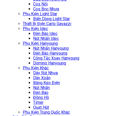
Cos Nối
Cos Bọc Nhựa
Phụ Kiện Light Star
Biến Dòng Light Star
Thiết Bị Điện Carlo Gavazzi
Phụ Kiện Idec
Đèn Báo Idec
Nút Nhấn Idec
Phụ Kiện Hanyoung
Nút Nhấn Hanyoung
Đèn Báo Hanyoung
Công Tắc Xoay Hanyoung
Domino Hanyoung
Phụ Kiện Khác
Dây Rút Nhựa
Dây Xoắn
Băng Keo Điện
Nút Nhấn
Đèn Báo
Đồng Hồ
Timer
Quạt Hút
Phụ Kiện Trung Quốc Khác