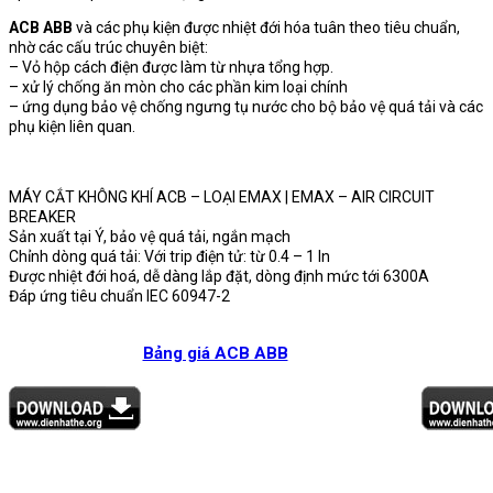
ACB ABB
và các phụ kiện được nhiệt đới hóa tuân theo tiêu chuẩn,
nhờ các cấu trúc chuyên biệt:
– Vỏ hộp cách điện được làm từ nhựa tổng hợp.
– xử lý chống ăn mòn cho các phần kim loại chính
– ứng dụng bảo vệ chống ngưng tụ nước cho bộ bảo vệ quá tải và các
phụ kiện liên quan.
MÁY CẮT KHÔNG KHÍ ACB – LOẠI EMAX |
EMAX – AIR CIRCUIT
BREAKER
Sản xuất tại Ý, bảo vệ quá tải, ngắn mạch
Chỉnh dòng quá tải: Với trip điện tử: từ 0.4 – 1 In
Được nhiệt đới hoá, dễ dàng lắp đặt, dòng định mức tới 6300A
Đáp ứng tiêu chuẩn IEC 60947-2
Bảng giá ACB ABB