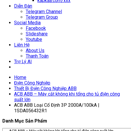
kapkaa.com/xxx
Diễn Đàn
Telegram Channel
Telegram Group
Social Media
Facebook
Slideshare
Youtube
Liên Hệ
About Us
Thanh Toán
Trợ Lý AI
Home
Điện Công Nghiệp
Thiết Bị Điện Công Nghiệp ABB
ACB ABB – Máy cắt không khi tổng cho tủ điện công
suất lớn
ACB ABB Loại Cố Định 3P 2000A/100kA |
1SDA056432R1
Danh Mục Sản Phẩm