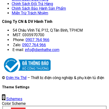
Chính Sách Đổi Trả Hàng
Chính Sách Bảo Hành Sản Phẩm
Miễn Trừ Trách Nhiệm
Công Ty CN & DV Hành Tinh
54 Châu Vĩnh Tế, P12, Q.Tân Bình, TP.HCM
MST: 0305970700
Phone:
0907 764 966
Zalo:
0907 764 966
E-mail:
info@dienhathe.com
©
Điện Hạ Thế
– Thiết bị điện công nghiệp & phụ kiện tủ điện
Theme Settings
Schemes
Color Scheme