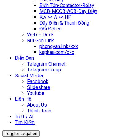
Biến Tần-Contactor-Relay
MCB-MCCB-ACB-Dây Điện
Kw >< A >< HP
Dây Điện & Thanh Đồng
Đổi Đơn vị
Web – Desk
Rút Gọn Link
phongvan.link/xxx
kapkaa.com/xxx
Diễn Đàn
Telegram Channel
Telegram Group
Social Media
Facebook
Slideshare
Youtube
Liên Hệ
About Us
Thanh Toán
Trợ Lý AI
Tìm Kiếm
Toggle navigation