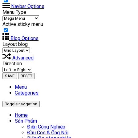
Navbar Options
Menu Type
Active sticky menu
Blog Options
Layout blog
Advanced
Direction
SAVE
RESET
Menu
Categories
Toggle navigation
Home
Sản Phẩm
Điện Công Nghiệp
Đầu Cos & Ống Nối