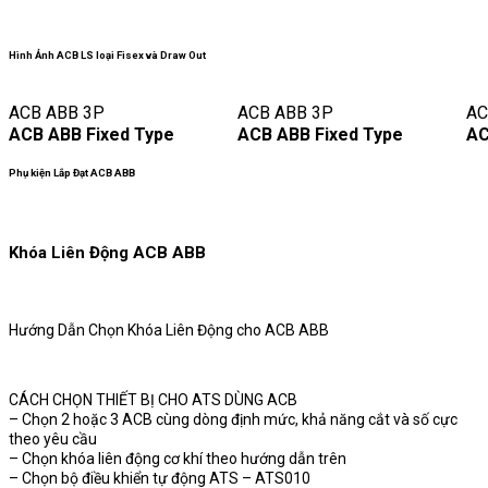
Hình Ảnh ACB LS loại Fisex và Draw Out
ACB ABB 3P
ACB ABB 3P
AC
ACB ABB Fixed Type
ACB ABB Fixed Type
AC
Phụ kiện Lắp Đạt ACB ABB
Khóa Liên Động ACB ABB
Hướng Dẫn Chọn Khóa Liên Động cho ACB ABB
CÁCH CHỌN THIẾT BỊ CHO ATS DÙNG ACB
– Chọn 2 hoặc 3 ACB cùng dòng định mức, khả năng cắt và số cực
theo yêu cầu
– Chọn khóa liên động cơ khí theo hướng dẫn trên
– Chọn bộ điều khiển tự động ATS – ATS010