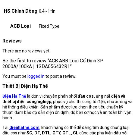
HS Chỉnh Dòng
0.4~1*In
ACB Loại
Fixed Type
Reviews
There are no reviews yet.
Be the first to review “ACB ABB Loại Cố Định 3P
2000A/100kA | 1SDA056432R1”
You must be
logged in
to post a review.
Thiết Bị Điện Hạ Thế
Điện Hạ Thế
là đơn vị chuyên phân phối
đầu cos, ống nối điện và
thiết bị điện công nghiệp
, phục vụ cho thi công tủ điện, nhà xưởng và
hệ thống điều khiển. Sản phẩm được lựa chọn theo tiêu chuẩn kỹ
thuật, đảm bảo độ dẫn điện ổn định, độ bền cơ học và an toàn khi vận
hành.
Tại
dienhathe.com
, khách hàng có thể dễ dàng tìm đúng chủng loại
đầu cos như
SC, DT, DTL, GTY, GTL, GL
cùng các phụ kiện đấu nối