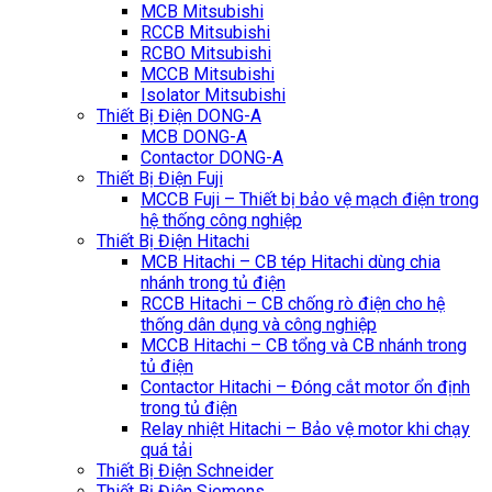
MCB Mitsubishi
RCCB Mitsubishi
RCBO Mitsubishi
MCCB Mitsubishi
Isolator Mitsubishi
Thiết Bị Điện DONG-A
MCB DONG-A
Contactor DONG-A
Thiết Bị Điện Fuji
MCCB Fuji – Thiết bị bảo vệ mạch điện trong
hệ thống công nghiệp
Thiết Bị Điện Hitachi
MCB Hitachi – CB tép Hitachi dùng chia
nhánh trong tủ điện
RCCB Hitachi – CB chống rò điện cho hệ
thống dân dụng và công nghiệp
MCCB Hitachi – CB tổng và CB nhánh trong
tủ điện
Contactor Hitachi – Đóng cắt motor ổn định
trong tủ điện
Relay nhiệt Hitachi – Bảo vệ motor khi chạy
quá tải
Thiết Bị Điện Schneider
Thiết Bị Điện Siemens