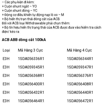
– Các phụ kiện đi kèm:
+ Cuộn shunt ngắt – YO
+ Cuộn shunt đóng – YC
+ Động cơ điều khiển tự động nạp lò xo – M
+ Bộ hiển thị trạn thái đóng cắt của ACB
Đối với ACB loại Withdrawable phải chọn thêm:
+ Bộ tín hiệu hiển thị trạng thái của ACB được đưa vào/kiểm tra cách
điện/ kéo ra
ACB ABB dòng cắt 100kA
Loại
Mã Hàng 3 Cực
Mã Hàng 4 Cực
E3H
1SDA056336R1
1SDA056344R1
E3H
1SDA059345R1
1SDA059347R1
E3H
1SDA056368R1
1SDA056376R1
E3H
1SDA056400R1
1SDA056408R1
E3H
1SDA056432R1
1SDA056440R1
E3H
1SDA056464R1
1SDA056472R1