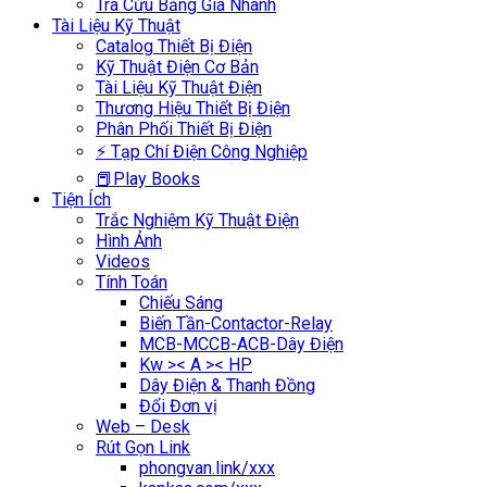
Tra Cứu Bảng Giá Nhanh
Tài Liệu Kỹ Thuật
Catalog Thiết Bị Điện
Kỹ Thuật Điện Cơ Bản
Tài Liệu Kỹ Thuật Điện
Thương Hiệu Thiết Bị Điện
Phân Phối Thiết Bị Điện
⚡ Tạp Chí Điện Công Nghiệp
📕Play Books
Tiện Ích
Trắc Nghiệm Kỹ Thuật Điện
Hình Ảnh
Videos
Tính Toán
Chiếu Sáng
Biến Tần-Contactor-Relay
MCB-MCCB-ACB-Dây Điện
Kw >< A >< HP
Dây Điện & Thanh Đồng
Đổi Đơn vị
Web – Desk
Rút Gọn Link
phongvan.link/xxx