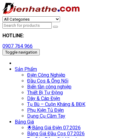
HOTLINE:
0907 764 966
Toggle navigation
Sản Phẩm
Điện Công Nghiệp
Đầu Cos & Ống Nối
Biến tần công nghiệp
Thiết Bị Tự Động
Dây & Cáp Điện
Tụ Bù – Cuộn Kháng & BĐK
Phụ Kiện Tủ Điện
Dụng Cụ Cầm Tay
Bảng Giá
🌟Bảng Giá Điện 07.2026
Bảng Giá Đầu Cos 07.2026