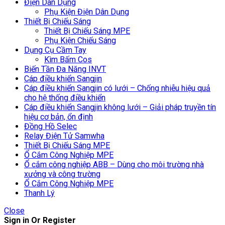
Điện Dân Dụng
Phụ Kiện Điện Dân Dụng
Thiết Bị Chiếu Sáng
Thiết Bị Chiếu Sáng MPE
Phụ Kiện Chiếu Sáng
Dụng Cụ Cầm Tay
Kìm Bấm Cos
Biến Tần Đa Năng INVT
Cáp điều khiển Sangjin
Cáp điều khiển Sangjin có lưới – Chống nhiễu hiệu quả
cho hệ thống điều khiển
Cáp điều khiển Sangjin không lưới – Giải pháp truyền tín
hiệu cơ bản, ổn định
Đồng Hồ Selec
Relay Điện Tử Samwha
Thiết Bị Chiếu Sáng MPE
Ổ Cắm Công Nghiệp MPE
Ổ cắm công nghiệp ABB – Dùng cho môi trường nhà
xưởng và công trường
Ổ Cắm Công Nghiệp MPE
Thanh Lý
Close
Sign in Or Register