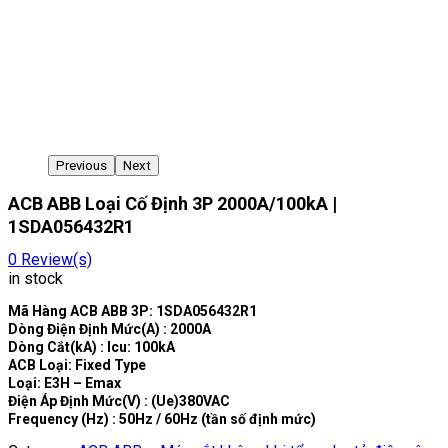
Previous
Next
ACB ABB Loại Cố Định 3P 2000A/100kA |
1SDA056432R1
0
Review(s)
in stock
Mã Hàng ACB ABB 3P: 1SDA056432R1
Dòng Điện Định Mức(A) : 2000A
Dòng Cắt(kA) : Icu: 100kA
ACB Loại: Fixed Type
Loại: E3H – Emax
Điện Áp Định Mức(V) : (Ue)380VAC
Frequency (Hz) : 50Hz / 60Hz (tần số định mức)