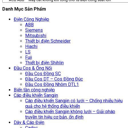
Danh Mục Sản Phẩm
Điện Công Nghiệp
ABB
Siemens
Mitsubishi
Thiết bị điện Schneider
Hiachi
LS
Fuji
Thiết bị điện Shihlin
Đầu Cos & Ống Nối
Đầu Cos Đồng SC
Đầu Cos DT – Cos Đồng Đúc
Đầu Cos Đồng Nhôm DTL1
Biến tần công nghiệp
Cáp điều khiển Sangjin
Cáp điều khiển Sangjin có lưới – Chống nhiễu hiệu
quả cho hệ thống điều khiển
Cáp điều khiển Sangjin không lưới – Giải pháp
truyền tín hiệu cơ bản, ổn định
Dây & Cáp Điện
Cadivi