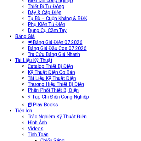
Biến tần công nghiệp
Thiết Bị Tự Động
Dây & Cáp Điện
Tụ Bù – Cuộn Kháng & BĐK
Phụ Kiện Tủ Điện
Dụng Cụ Cầm Tay
Bảng Giá
🌟Bảng Giá Điện 07.2026
Bảng Giá Đầu Cos 07.2026
Tra Cứu Bảng Giá Nhanh
Tài Liệu Kỹ Thuật
Catalog Thiết Bị Điện
Kỹ Thuật Điện Cơ Bản
Tài Liệu Kỹ Thuật Điện
Thương Hiệu Thiết Bị Điện
Phân Phối Thiết Bị Điện
⚡ Tạp Chí Điện Công Nghiệp
📕Play Books
Tiện Ích
Trắc Nghiệm Kỹ Thuật Điện
Hình Ảnh
Videos
Tính Toán
Chiếu Sáng