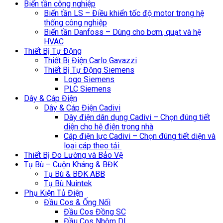
Biến tần công nghiệp
Biến tần LS – Điều khiển tốc độ motor trong hệ
thống công nghiệp
Biến tần Danfoss – Dùng cho bơm, quạt và hệ
HVAC
Thiết Bị Tự Động
Thiết Bị Điện Carlo Gavazzi
Thiết Bị Tự Động Siemens
Logo Siemens
PLC Siemens
Dây & Cáp Điện
Dây & Cáp Điện Cadivi
Dây điện dân dụng Cadivi – Chọn đúng tiết
diện cho hệ điện trong nhà
Cáp điện lực Cadivi – Chọn đúng tiết diện và
loại cáp theo tải
Thiết Bị Đo Lường và Bảo Vệ
Tụ Bù – Cuộn Kháng & BĐK
Tụ Bù & BĐK ABB
Tụ Bù Nuintek
Phụ Kiện Tủ Điện
Đầu Cos & Ống Nối
Đầu Cos Đồng SC
Đầu Cos Nhôm DL