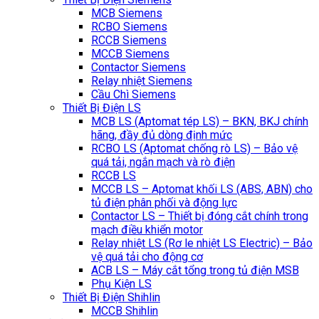
MCB Siemens
RCBO Siemens
RCCB Siemens
MCCB Siemens
Contactor Siemens
Relay nhiệt Siemens
Cầu Chì Siemens
Thiết Bị Điện LS
MCB LS (Aptomat tép LS) – BKN, BKJ chính
hãng, đầy đủ dòng định mức
RCBO LS (Aptomat chống rò LS) – Bảo vệ
quá tải, ngắn mạch và rò điện
RCCB LS
MCCB LS – Aptomat khối LS (ABS, ABN) cho
tủ điện phân phối và động lực
Contactor LS – Thiết bị đóng cắt chính trong
mạch điều khiển motor
Relay nhiệt LS (Rơ le nhiệt LS Electric) – Bảo
vệ quá tải cho động cơ
ACB LS – Máy cắt tổng trong tủ điện MSB
Phụ Kiện LS
Thiết Bị Điện Shihlin
MCCB Shihlin