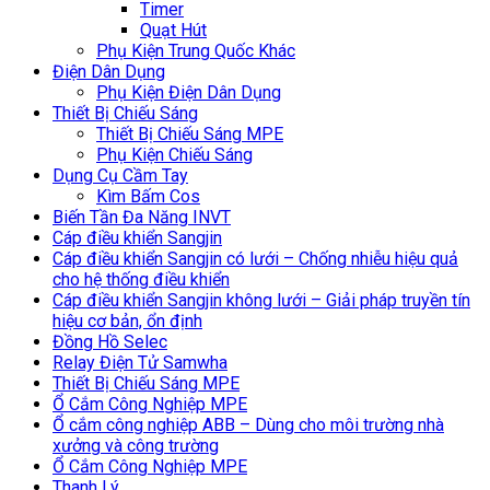
Timer
Quạt Hút
Phụ Kiện Trung Quốc Khác
Điện Dân Dụng
Phụ Kiện Điện Dân Dụng
Thiết Bị Chiếu Sáng
Thiết Bị Chiếu Sáng MPE
Phụ Kiện Chiếu Sáng
Dụng Cụ Cầm Tay
Kìm Bấm Cos
Biến Tần Đa Năng INVT
Cáp điều khiển Sangjin
Cáp điều khiển Sangjin có lưới – Chống nhiễu hiệu quả
cho hệ thống điều khiển
Cáp điều khiển Sangjin không lưới – Giải pháp truyền tín
hiệu cơ bản, ổn định
Đồng Hồ Selec
Relay Điện Tử Samwha
Thiết Bị Chiếu Sáng MPE
Ổ Cắm Công Nghiệp MPE
Ổ cắm công nghiệp ABB – Dùng cho môi trường nhà
xưởng và công trường
Ổ Cắm Công Nghiệp MPE
Thanh Lý