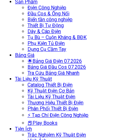
Sản Phẩm
Điện Công Nghiệp
Đầu Cos & Ống Nối
Biến tần công nghiệp
Thiết Bị Tự Động
Dây & Cáp Điện
Tụ Bù – Cuộn Kháng & BĐK
Phụ Kiện Tủ Điện
Dụng Cụ Cầm Tay
Bảng Giá
🌟Bảng Giá Điện 07.2026
Bảng Giá Đầu Cos 07.2026
Tra Cứu Bảng Giá Nhanh
Tài Liệu Kỹ Thuật
Catalog Thiết Bị Điện
Kỹ Thuật Điện Cơ Bản
Tài Liệu Kỹ Thuật Điện
Thương Hiệu Thiết Bị Điện
Phân Phối Thiết Bị Điện
⚡ Tạp Chí Điện Công Nghiệp
📕Play Books
Tiện Ích
Trắc Nghiệm Kỹ Thuật Điện