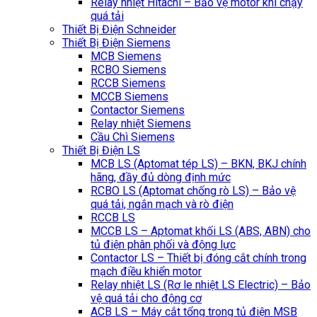
Relay nhiệt Hitachi – Bảo vệ motor khi chạy
quá tải
Thiết Bị Điện Schneider
Thiết Bị Điện Siemens
MCB Siemens
RCBO Siemens
RCCB Siemens
MCCB Siemens
Contactor Siemens
Relay nhiệt Siemens
Cầu Chì Siemens
Thiết Bị Điện LS
MCB LS (Aptomat tép LS) – BKN, BKJ chính
hãng, đầy đủ dòng định mức
RCBO LS (Aptomat chống rò LS) – Bảo vệ
quá tải, ngắn mạch và rò điện
RCCB LS
MCCB LS – Aptomat khối LS (ABS, ABN) cho
tủ điện phân phối và động lực
Contactor LS – Thiết bị đóng cắt chính trong
mạch điều khiển motor
Relay nhiệt LS (Rơ le nhiệt LS Electric) – Bảo
vệ quá tải cho động cơ
ACB LS – Máy cắt tổng trong tủ điện MSB