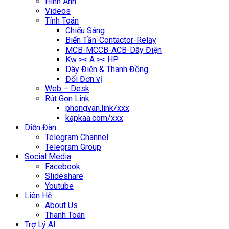
Hình Ảnh
Videos
Tính Toán
Chiếu Sáng
Biến Tần-Contactor-Relay
MCB-MCCB-ACB-Dây Điện
Kw >< A >< HP
Dây Điện & Thanh Đồng
Đổi Đơn vị
Web – Desk
Rút Gọn Link
phongvan.link/xxx
kapkaa.com/xxx
Diễn Đàn
Telegram Channel
Telegram Group
Social Media
Facebook
Slideshare
Youtube
Liên Hệ
About Us
Thanh Toán
Trợ Lý AI