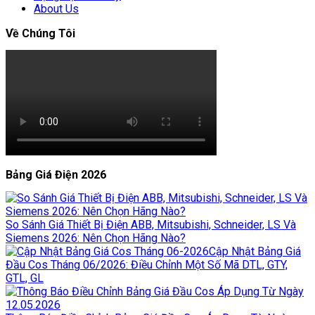
About Us
Về Chúng Tôi
Bảng Giá Điện 2026
So Sánh Giá Thiết Bị Điện ABB, Mitsubishi, Schneider, LS Và
Siemens 2026: Nên Chọn Hãng Nào?
Cập Nhật Bảng Giá
Đầu Cos Tháng 06/2026: Điều Chỉnh Một Số Mã DTL, GTY,
GTL, GL