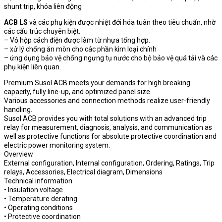
shunt trip, khóa liên động
ACB LS
và các phụ kiện được nhiệt đới hóa tuân theo tiêu chuẩn, nhờ
các cấu trúc chuyên biệt:
– Vỏ hộp cách điện được làm từ nhựa tổng hợp.
– xử lý chống ăn mòn cho các phần kim loại chính
– ứng dụng bảo vệ chống ngưng tụ nước cho bộ bảo vệ quá tải và các
phụ kiện liên quan.
Premium Susol ACB meets your demands for high breaking
capacity, fully line-up, and optimized panel size.
Various accessories and connection methods realize user-friendly
handling.
Susol ACB provides you with total solutions with an advanced trip
relay for measurement, diagnosis, analysis, and communication as
well as protective functions for absolute protective coordination and
electric power monitoring system.
Overview
External configuration, Internal configuration, Ordering, Ratings, Trip
relays, Accessories, Electrical diagram, Dimensions
Technical information
• Insulation voltage
• Temperature derating
• Operating conditions
• Protective coordination