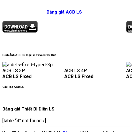
Bảng giá ACB LS
Hình Ảnh ACB LS loại Fisex và Draw Out
ACB LS 3P
ACB LS 4P
AC
ACB LS Fixed
ACB LS Fixed
AC
Cấu Tạo ACB LS
Bảng giá Thiết Bị Điện LS
[table “4” not found /]