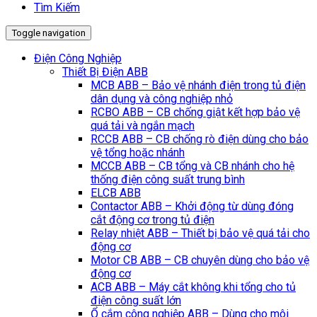
Tìm Kiếm
Toggle navigation
Điện Công Nghiệp
Thiết Bị Điện ABB
MCB ABB – Bảo vệ nhánh điện trong tủ điện
dân dụng và công nghiệp nhỏ
RCBO ABB – CB chống giật kết hợp bảo vệ
quá tải và ngắn mạch
RCCB ABB – CB chống rò điện dùng cho bảo
vệ tổng hoặc nhánh
MCCB ABB – CB tổng và CB nhánh cho hệ
thống điện công suất trung bình
ELCB ABB
Contactor ABB – Khởi động từ dùng đóng
cắt động cơ trong tủ điện
Relay nhiệt ABB – Thiết bị bảo vệ quá tải cho
động cơ
Motor CB ABB – CB chuyên dùng cho bảo vệ
động cơ
ACB ABB – Máy cắt không khi tổng cho tủ
điện công suất lớn
Ổ cắm công nghiệp ABB – Dùng cho môi