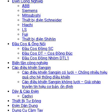
Điện Công Nghiệp
ABB
Siemens
Mitsubishi
Thiết bị điện Schneider
Hiachi
LS
Fuji
Thiết bị điện Shihlin
Đầu Cos & Ống Nối
Đầu Cos Đồng SC
Đầu Cos DT – Cos Đồng Đúc
Đầu Cos Đồng Nhôm DTL1
Biến tần công nghiệp
Cáp điều khiển Sangjin
Cáp điều khiển Sangjin có lưới – Chống nhiễu hiệu
quả cho hệ thống điều khiển
Cáp điều khiển Sangjin không lưới – Giải pháp
truyền tín hiệu cơ bản, ổn định
Dây & Cáp Điện
Cadivi
Thiết Bị Tự Động
Điện Dân Dụng
Dụng Cụ Cầm Tay