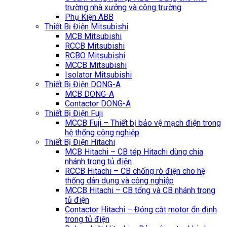
trường nhà xưởng và công trường
Phụ Kiện ABB
Thiết Bị Điện Mitsubishi
MCB Mitsubishi
RCCB Mitsubishi
RCBO Mitsubishi
MCCB Mitsubishi
Isolator Mitsubishi
Thiết Bị Điện DONG-A
MCB DONG-A
Contactor DONG-A
Thiết Bị Điện Fuji
MCCB Fuji – Thiết bị bảo vệ mạch điện trong
hệ thống công nghiệp
Thiết Bị Điện Hitachi
MCB Hitachi – CB tép Hitachi dùng chia
nhánh trong tủ điện
RCCB Hitachi – CB chống rò điện cho hệ
thống dân dụng và công nghiệp
MCCB Hitachi – CB tổng và CB nhánh trong
tủ điện
Contactor Hitachi – Đóng cắt motor ổn định
trong tủ điện