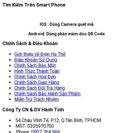
Tìm Kiếm Trên Smart Phone
IOS : Dùng Camera quét mã
Android: Dùng phần mềm doc QR Code
Chính Sách & Điều Khoản
Giới thiệu về Điện Hạ Thế
Điều Khoản Sử Dụng
Chính Sách Bảo Mật
Hình Thức Thanh Toán
Chính Sách Hóa Đơn
Chính Sách Giao Hàng
Chính Sách Đổi Trả Hàng
Chính Sách Bảo Hành Sản Phẩm
Miễn Trừ Trách Nhiệm
Công Ty CN & DV Hành Tinh
54 Châu Vĩnh Tế, P12, Q.Tân Bình, TP.HCM
MST: 0305970700
Phone:
0907 764 966