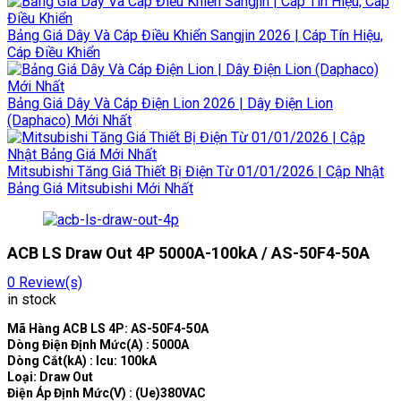
Bảng Giá Dây Và Cáp Điều Khiển Sangjin 2026 | Cáp Tín Hiệu,
Cáp Điều Khiển
Bảng Giá Dây Và Cáp Điện Lion 2026 | Dây Điện Lion
(Daphaco) Mới Nhất
Mitsubishi Tăng Giá Thiết Bị Điện Từ 01/01/2026 | Cập Nhật
Bảng Giá Mitsubishi Mới Nhất
ACB LS Draw Out 4P 5000A-100kA / AS-50F4-50A
0
Review(s)
in stock
Mã Hàng ACB LS 4
P: AS-50F4-50A
Dòng Điện Định Mức(A) : 5000A
Dòng Cắt(kA) : Icu: 100kA
Loại: Draw Out
Điện Áp Định Mức(V) : (Ue)380VAC