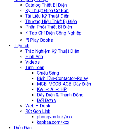
Catalog Thiết Bị Điện
Kỹ Thuật Điện Cơ Bản
Tài Liệu Kỹ Thuật Điện
Thương Hiệu Thiết Bị Điện
Phân Phối Thiết Bị Điện
⚡ Tạp Chí Điện Công Nghiệp
📕Play Books
Tiện Ích
Trắc Nghiệm Kỹ Thuật Điện
Hình Ảnh
Videos
Tính Toán
Chiếu Sáng
Biến Tần-Contactor-Relay
MCB-MCCB-ACB-Dây Điện
Kw >< A >< HP
Dây Điện & Thanh Đồng
Đổi Đơn vị
Web – Desk
Rút Gọn Link
phongvan.link/xxx
kapkaa.com/xxx
Diễn Đàn