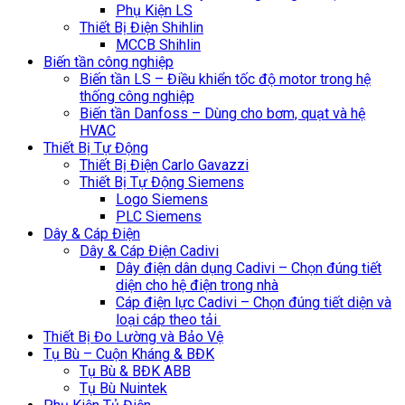
Phụ Kiện LS
Thiết Bị Điện Shihlin
MCCB Shihlin
Biến tần công nghiệp
Biến tần LS – Điều khiển tốc độ motor trong hệ
thống công nghiệp
Biến tần Danfoss – Dùng cho bơm, quạt và hệ
HVAC
Thiết Bị Tự Động
Thiết Bị Điện Carlo Gavazzi
Thiết Bị Tự Động Siemens
Logo Siemens
PLC Siemens
Dây & Cáp Điện
Dây & Cáp Điện Cadivi
Dây điện dân dụng Cadivi – Chọn đúng tiết
diện cho hệ điện trong nhà
Cáp điện lực Cadivi – Chọn đúng tiết diện và
loại cáp theo tải
Thiết Bị Đo Lường và Bảo Vệ
Tụ Bù – Cuộn Kháng & BĐK
Tụ Bù & BĐK ABB
Tụ Bù Nuintek