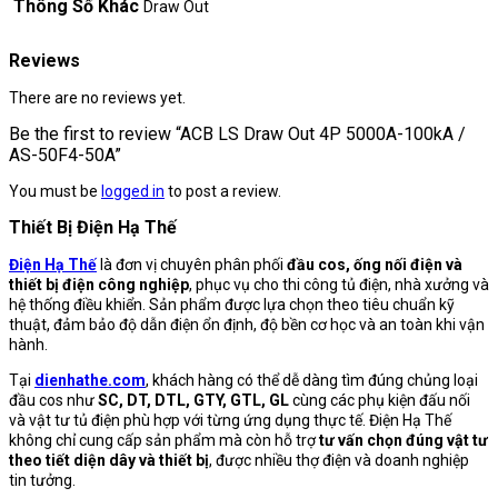
Thông Số Khác
Draw Out
Reviews
There are no reviews yet.
Be the first to review “ACB LS Draw Out 4P 5000A-100kA /
AS-50F4-50A”
You must be
logged in
to post a review.
Thiết Bị Điện Hạ Thế
Điện Hạ Thế
là đơn vị chuyên phân phối
đầu cos, ống nối điện và
thiết bị điện công nghiệp
, phục vụ cho thi công tủ điện, nhà xưởng và
hệ thống điều khiển. Sản phẩm được lựa chọn theo tiêu chuẩn kỹ
thuật, đảm bảo độ dẫn điện ổn định, độ bền cơ học và an toàn khi vận
hành.
Tại
dienhathe.com
, khách hàng có thể dễ dàng tìm đúng chủng loại
đầu cos như
SC, DT, DTL, GTY, GTL, GL
cùng các phụ kiện đấu nối
và vật tư tủ điện phù hợp với từng ứng dụng thực tế. Điện Hạ Thế
không chỉ cung cấp sản phẩm mà còn hỗ trợ
tư vấn chọn đúng vật tư
theo tiết diện dây và thiết bị
, được nhiều thợ điện và doanh nghiệp
tin tưởng.