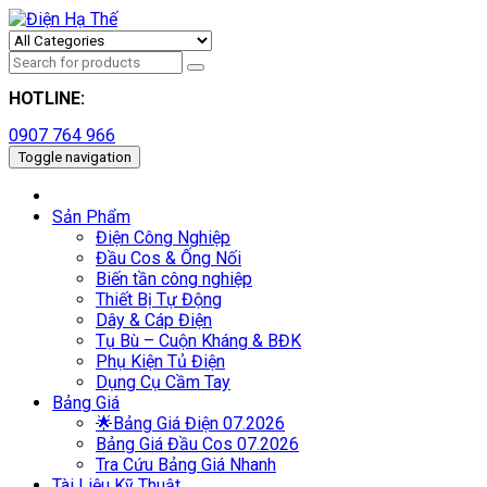
HOTLINE:
0907 764 966
Toggle navigation
Sản Phẩm
Điện Công Nghiệp
Đầu Cos & Ống Nối
Biến tần công nghiệp
Thiết Bị Tự Động
Dây & Cáp Điện
Tụ Bù – Cuộn Kháng & BĐK
Phụ Kiện Tủ Điện
Dụng Cụ Cầm Tay
Bảng Giá
🌟Bảng Giá Điện 07.2026
Bảng Giá Đầu Cos 07.2026
Tra Cứu Bảng Giá Nhanh
Tài Liệu Kỹ Thuật