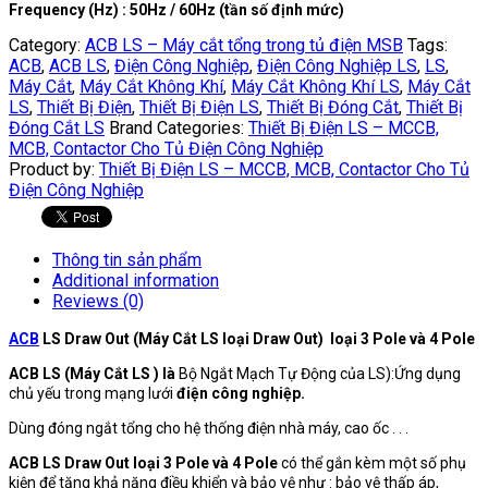
Frequency (Hz) : 50Hz / 60Hz (tần số định mức)
Category:
ACB LS – Máy cắt tổng trong tủ điện MSB
Tags:
ACB
,
ACB LS
,
Điện Công Nghiệp
,
Điện Công Nghiệp LS
,
LS
,
Máy Cắt
,
Máy Cắt Không Khí
,
Máy Cắt Không Khí LS
,
Máy Cắt
LS
,
Thiết Bị Điện
,
Thiết Bị Điện LS
,
Thiết Bị Đóng Cắt
,
Thiết Bị
Đóng Cắt LS
Brand Categories:
Thiết Bị Điện LS – MCCB,
MCB, Contactor Cho Tủ Điện Công Nghiệp
Product by:
Thiết Bị Điện LS – MCCB, MCB, Contactor Cho Tủ
Điện Công Nghiệp
Thông tin sản phẩm
Additional information
Reviews (0)
ACB
LS Draw Out (Máy Cắt LS loại Draw Out) loại 3 Pole và 4 Pole
ACB LS (Máy Cắt LS ) là
Bộ Ngắt Mạch Tự Động của LS):Ứng dụng
chủ yếu trong mạng lưới
điện công nghiệp.
Dùng đóng ngắt tổng cho hệ thống điện nhà máy, cao ốc . . .
ACB LS Draw Out loại 3 Pole và 4 Pole
có thể gắn kèm một số phụ
kiện để tăng khả năng điều khiển và bảo vệ như : bảo vệ thấp áp,