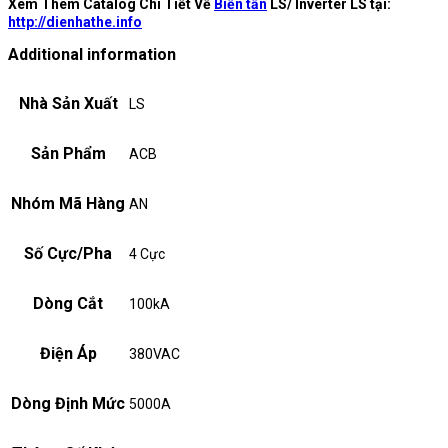
Xem Thêm Catalog Chi Tiết Về
Biến tần
LS/ Inverter LS tại:
http://dienhathe.info
Additional information
Nhà Sản Xuất
LS
Sản Phẩm
ACB
Nhóm Mã Hàng
AN
Số Cực/Pha
4 Cực
Dòng Cắt
100kA
Điện Áp
380VAC
Dòng Định Mức
5000A