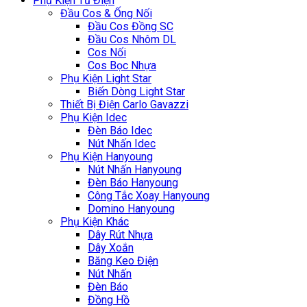
Phụ Kiện Tủ Điện
Đầu Cos & Ống Nối
Đầu Cos Đồng SC
Đầu Cos Nhôm DL
Cos Nối
Cos Bọc Nhựa
Phụ Kiện Light Star
Biến Dòng Light Star
Thiết Bị Điện Carlo Gavazzi
Phụ Kiện Idec
Đèn Báo Idec
Nút Nhấn Idec
Phụ Kiện Hanyoung
Nút Nhấn Hanyoung
Đèn Báo Hanyoung
Công Tắc Xoay Hanyoung
Domino Hanyoung
Phụ Kiện Khác
Dây Rút Nhựa
Dây Xoắn
Băng Keo Điện
Nút Nhấn
Đèn Báo
Đồng Hồ