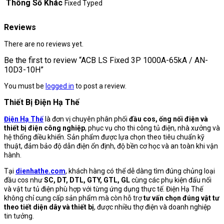
Thông Số Khác
Fixed Typed
Reviews
There are no reviews yet.
Be the first to review “ACB LS Fixed 3P 1000A-65kA / AN-
10D3-10H”
You must be
logged in
to post a review.
Thiết Bị Điện Hạ Thế
Điện Hạ Thế
là đơn vị chuyên phân phối
đầu cos, ống nối điện và
thiết bị điện công nghiệp
, phục vụ cho thi công tủ điện, nhà xưởng và
hệ thống điều khiển. Sản phẩm được lựa chọn theo tiêu chuẩn kỹ
thuật, đảm bảo độ dẫn điện ổn định, độ bền cơ học và an toàn khi vận
hành.
Tại
dienhathe.com
, khách hàng có thể dễ dàng tìm đúng chủng loại
đầu cos như
SC, DT, DTL, GTY, GTL, GL
cùng các phụ kiện đấu nối
và vật tư tủ điện phù hợp với từng ứng dụng thực tế. Điện Hạ Thế
không chỉ cung cấp sản phẩm mà còn hỗ trợ
tư vấn chọn đúng vật tư
theo tiết diện dây và thiết bị
, được nhiều thợ điện và doanh nghiệp
tin tưởng.