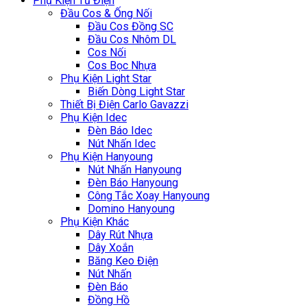
Phụ Kiện Tủ Điện
Đầu Cos & Ống Nối
Đầu Cos Đồng SC
Đầu Cos Nhôm DL
Cos Nối
Cos Bọc Nhựa
Phụ Kiện Light Star
Biến Dòng Light Star
Thiết Bị Điện Carlo Gavazzi
Phụ Kiện Idec
Đèn Báo Idec
Nút Nhấn Idec
Phụ Kiện Hanyoung
Nút Nhấn Hanyoung
Đèn Báo Hanyoung
Công Tắc Xoay Hanyoung
Domino Hanyoung
Phụ Kiện Khác
Dây Rút Nhựa
Dây Xoắn
Băng Keo Điện
Nút Nhấn
Đèn Báo
Đồng Hồ