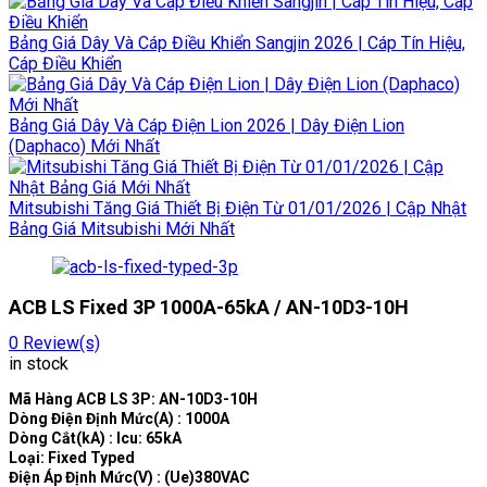
Bảng Giá Dây Và Cáp Điều Khiển Sangjin 2026 | Cáp Tín Hiệu,
Cáp Điều Khiển
Bảng Giá Dây Và Cáp Điện Lion 2026 | Dây Điện Lion
(Daphaco) Mới Nhất
Mitsubishi Tăng Giá Thiết Bị Điện Từ 01/01/2026 | Cập Nhật
Bảng Giá Mitsubishi Mới Nhất
ACB LS Fixed 3P 1000A-65kA / AN-10D3-10H
0
Review(s)
in stock
Mã Hàng ACB LS 3P: AN-10D3-10H
Dòng Điện Định Mức(A) : 1000A
Dòng Cắt(kA) : Icu: 65kA
Loại: Fixed Typed
Điện Áp Định Mức(V) : (Ue)380VAC