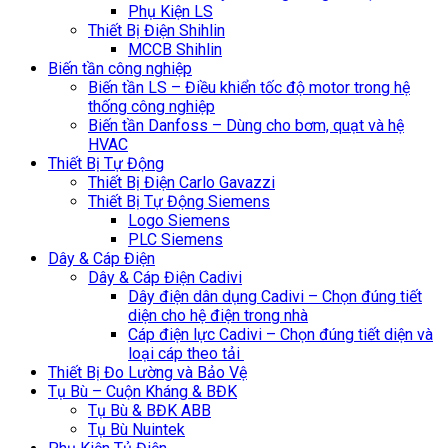
Phụ Kiện LS
Thiết Bị Điện Shihlin
MCCB Shihlin
Biến tần công nghiệp
Biến tần LS – Điều khiển tốc độ motor trong hệ
thống công nghiệp
Biến tần Danfoss – Dùng cho bơm, quạt và hệ
HVAC
Thiết Bị Tự Động
Thiết Bị Điện Carlo Gavazzi
Thiết Bị Tự Động Siemens
Logo Siemens
PLC Siemens
Dây & Cáp Điện
Dây & Cáp Điện Cadivi
Dây điện dân dụng Cadivi – Chọn đúng tiết
diện cho hệ điện trong nhà
Cáp điện lực Cadivi – Chọn đúng tiết diện và
loại cáp theo tải
Thiết Bị Đo Lường và Bảo Vệ
Tụ Bù – Cuộn Kháng & BĐK
Tụ Bù & BĐK ABB
Tụ Bù Nuintek