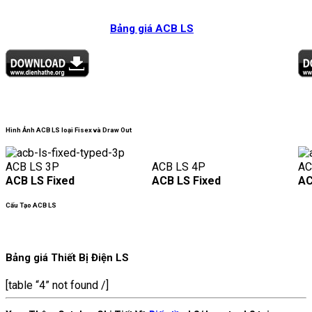
Bảng giá ACB LS
Hình Ảnh ACB LS loại Fisex và Draw Out
ACB LS 3P
ACB LS 4P
AC
ACB LS Fixed
ACB LS Fixed
AC
Cấu Tạo ACB LS
Bảng giá Thiết Bị Điện LS
[table “4” not found /]