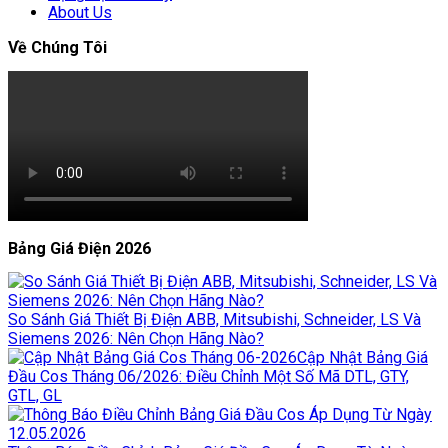
About Us
Về Chúng Tôi
Bảng Giá Điện 2026
So Sánh Giá Thiết Bị Điện ABB, Mitsubishi, Schneider, LS Và
Siemens 2026: Nên Chọn Hãng Nào?
Cập Nhật Bảng Giá
Đầu Cos Tháng 06/2026: Điều Chỉnh Một Số Mã DTL, GTY,
GTL, GL