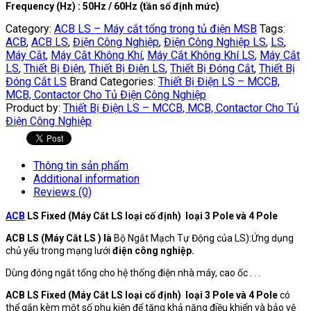
Frequency (Hz) : 50Hz / 60Hz (tần số định mức)
Category:
ACB LS – Máy cắt tổng trong tủ điện MSB
Tags:
ACB
,
ACB LS
,
Điện Công Nghiệp
,
Điện Công Nghiệp LS
,
LS
,
Máy Cắt
,
Máy Cắt Không Khí
,
Máy Cắt Không Khí LS
,
Máy Cắt
LS
,
Thiết Bị Điện
,
Thiết Bị Điện LS
,
Thiết Bị Đóng Cắt
,
Thiết Bị
Đóng Cắt LS
Brand Categories:
Thiết Bị Điện LS – MCCB,
MCB, Contactor Cho Tủ Điện Công Nghiệp
Product by:
Thiết Bị Điện LS – MCCB, MCB, Contactor Cho Tủ
Điện Công Nghiệp
Thông tin sản phẩm
Additional information
Reviews (0)
ACB
LS Fixed (Máy Cắt LS loại cố định) loại 3 Pole và 4 Pole
ACB LS (Máy Cắt LS ) là
Bộ Ngắt Mạch Tự Động của LS):Ứng dụng
chủ yếu trong mạng lưới
điện công nghiệp.
Dùng đóng ngắt tổng cho hệ thống điện nhà máy, cao ốc . . .
ACB LS Fixed (Máy Cắt LS loại cố định) loại 3 Pole và 4 Pole
có
thể gắn kèm một số phụ kiện để tăng khả năng điều khiển và bảo vệ