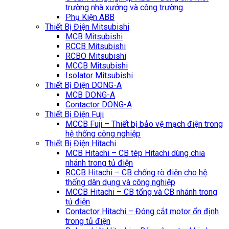
trường nhà xưởng và công trường
Phụ Kiện ABB
Thiết Bị Điện Mitsubishi
MCB Mitsubishi
RCCB Mitsubishi
RCBO Mitsubishi
MCCB Mitsubishi
Isolator Mitsubishi
Thiết Bị Điện DONG-A
MCB DONG-A
Contactor DONG-A
Thiết Bị Điện Fuji
MCCB Fuji – Thiết bị bảo vệ mạch điện trong
hệ thống công nghiệp
Thiết Bị Điện Hitachi
MCB Hitachi – CB tép Hitachi dùng chia
nhánh trong tủ điện
RCCB Hitachi – CB chống rò điện cho hệ
thống dân dụng và công nghiệp
MCCB Hitachi – CB tổng và CB nhánh trong
tủ điện
Contactor Hitachi – Đóng cắt motor ổn định
trong tủ điện