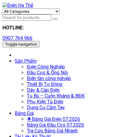
HOTLINE:
0907 764 966
Toggle navigation
Sản Phẩm
Điện Công Nghiệp
Đầu Cos & Ống Nối
Biến tần công nghiệp
Thiết Bị Tự Động
Dây & Cáp Điện
Tụ Bù – Cuộn Kháng & BĐK
Phụ Kiện Tủ Điện
Dụng Cụ Cầm Tay
Bảng Giá
🌟Bảng Giá Điện 07.2026
Bảng Giá Đầu Cos 07.2026
Tra Cứu Bảng Giá Nhanh
Tài Liệu Kỹ Thuật