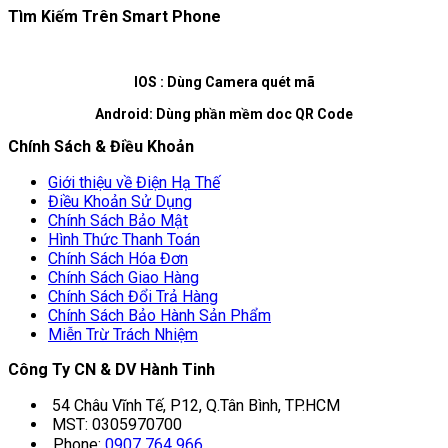
Tìm Kiếm Trên Smart Phone
IOS : Dùng Camera quét mã
Android: Dùng phần mềm doc QR Code
Chính Sách & Điều Khoản
Giới thiệu về Điện Hạ Thế
Điều Khoản Sử Dụng
Chính Sách Bảo Mật
Hình Thức Thanh Toán
Chính Sách Hóa Đơn
Chính Sách Giao Hàng
Chính Sách Đổi Trả Hàng
Chính Sách Bảo Hành Sản Phẩm
Miễn Trừ Trách Nhiệm
Công Ty CN & DV Hành Tinh
54 Châu Vĩnh Tế, P12, Q.Tân Bình, TP.HCM
MST: 0305970700
Phone:
0907 764 966