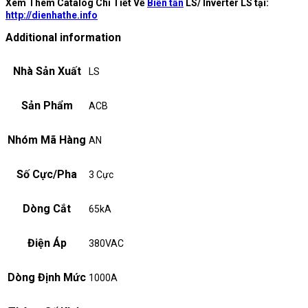
Xem Thêm Catalog Chi Tiết Về
Biến tần
LS/ Inverter LS tại:
http://dienhathe.info
Additional information
Nhà Sản Xuất
LS
Sản Phẩm
ACB
Nhóm Mã Hàng
AN
Số Cực/Pha
3 Cực
Dòng Cắt
65kA
Điện Áp
380VAC
Dòng Định Mức
1000A