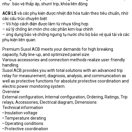
như : bảo vệ thấp áp, shunt trip, khóa liên động
ACB LS
và các phụ kiện được nhiệt đới hóa tuân theo tiêu chuẩn, nhờ
các cấu trúc chuyên biệt:
– Vỏ hộp cách điện được làm từ nhựa tổng hợp.
– xử lý chống ăn mòn cho các phần kim loại chính
– ứng dụng bảo vệ chống ngưng tụ nước cho bộ bảo vệ quá tải và các
phụ kiện liên quan.
Premium Susol ACB meets your demands for high breaking
capacity, fully line-up, and optimized panel size.
Various accessories and connection methods realize user-friendly
handling.
Susol ACB provides you with total solutions with an advanced trip
relay for measurement, diagnosis, analysis, and communication as
well as protective functions for absolute protective coordination and
electric power monitoring system.
Overview
External configuration, Internal configuration, Ordering, Ratings, Trip
relays, Accessories, Electrical diagram, Dimensions
Technical information
• Insulation voltage
• Temperature derating
• Operating conditions
• Protective coordination