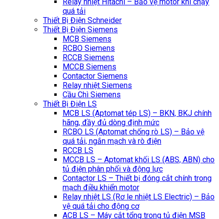
Relay nhiệt Hitachi – Bảo vệ motor khi chạy
quá tải
Thiết Bị Điện Schneider
Thiết Bị Điện Siemens
MCB Siemens
RCBO Siemens
RCCB Siemens
MCCB Siemens
Contactor Siemens
Relay nhiệt Siemens
Cầu Chì Siemens
Thiết Bị Điện LS
MCB LS (Aptomat tép LS) – BKN, BKJ chính
hãng, đầy đủ dòng định mức
RCBO LS (Aptomat chống rò LS) – Bảo vệ
quá tải, ngắn mạch và rò điện
RCCB LS
MCCB LS – Aptomat khối LS (ABS, ABN) cho
tủ điện phân phối và động lực
Contactor LS – Thiết bị đóng cắt chính trong
mạch điều khiển motor
Relay nhiệt LS (Rơ le nhiệt LS Electric) – Bảo
vệ quá tải cho động cơ
ACB LS – Máy cắt tổng trong tủ điện MSB