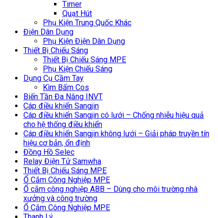
Timer
Quạt Hút
Phụ Kiện Trung Quốc Khác
Điện Dân Dụng
Phụ Kiện Điện Dân Dụng
Thiết Bị Chiếu Sáng
Thiết Bị Chiếu Sáng MPE
Phụ Kiện Chiếu Sáng
Dụng Cụ Cầm Tay
Kìm Bấm Cos
Biến Tần Đa Năng INVT
Cáp điều khiển Sangjin
Cáp điều khiển Sangjin có lưới – Chống nhiễu hiệu quả
cho hệ thống điều khiển
Cáp điều khiển Sangjin không lưới – Giải pháp truyền tín
hiệu cơ bản, ổn định
Đồng Hồ Selec
Relay Điện Tử Samwha
Thiết Bị Chiếu Sáng MPE
Ổ Cắm Công Nghiệp MPE
Ổ cắm công nghiệp ABB – Dùng cho môi trường nhà
xưởng và công trường
Ổ Cắm Công Nghiệp MPE
Thanh Lý