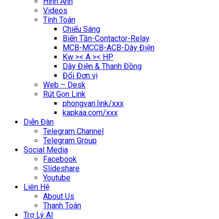
Hình Ảnh
Videos
Tính Toán
Chiếu Sáng
Biến Tần-Contactor-Relay
MCB-MCCB-ACB-Dây Điện
Kw >< A >< HP
Dây Điện & Thanh Đồng
Đổi Đơn vị
Web – Desk
Rút Gọn Link
phongvan.link/xxx
kapkaa.com/xxx
Diễn Đàn
Telegram Channel
Telegram Group
Social Media
Facebook
Slideshare
Youtube
Liên Hệ
About Us
Thanh Toán
Trợ Lý AI