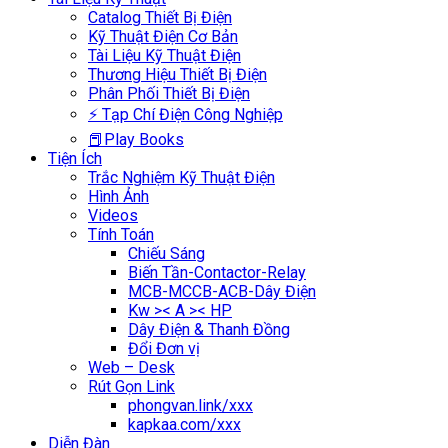
Catalog Thiết Bị Điện
Kỹ Thuật Điện Cơ Bản
Tài Liệu Kỹ Thuật Điện
Thương Hiệu Thiết Bị Điện
Phân Phối Thiết Bị Điện
⚡ Tạp Chí Điện Công Nghiệp
📕Play Books
Tiện Ích
Trắc Nghiệm Kỹ Thuật Điện
Hình Ảnh
Videos
Tính Toán
Chiếu Sáng
Biến Tần-Contactor-Relay
MCB-MCCB-ACB-Dây Điện
Kw >< A >< HP
Dây Điện & Thanh Đồng
Đổi Đơn vị
Web – Desk
Rút Gọn Link
phongvan.link/xxx
kapkaa.com/xxx
Diễn Đàn