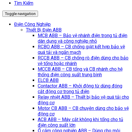
Tìm Kiếm
Toggle navigation
Điện Công Nghiệp
Thiết Bị Điện ABB
MCB ABB – Bảo vệ nhánh điện trong tủ điện
dân dụng và công nghiệp nhỏ
RCBO ABB – CB chống giật kết hợp bảo vệ
quá tải và ngắn mạch
RCCB ABB – CB chống rò điện dùng cho bảo
vệ tổng hoặc nhánh
MCCB ABB – CB tổng và CB nhánh cho hệ
thống điện công suất trung bình
ELCB ABB
Contactor ABB – Khởi động từ dùng đóng
cắt động cơ trong tủ điện
Relay nhiệt ABB – Thiết bị bảo vệ quá tải cho
động cơ
Motor CB ABB – CB chuyên dùng cho bảo vệ
động cơ
ACB ABB – Máy cắt không khi tổng cho tủ
điện công suất lớn
Ổ cắm công nghiệp ABB – Dùng cho môi