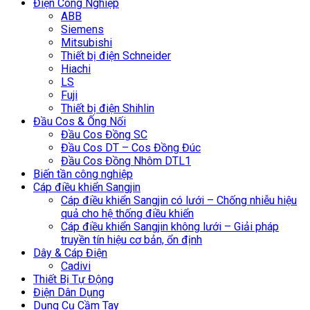
Điện Công Nghiệp
ABB
Siemens
Mitsubishi
Thiết bị điện Schneider
Hiachi
LS
Fuji
Thiết bị điện Shihlin
Đầu Cos & Ống Nối
Đầu Cos Đồng SC
Đầu Cos DT – Cos Đồng Đúc
Đầu Cos Đồng Nhôm DTL1
Biến tần công nghiệp
Cáp điều khiển Sangjin
Cáp điều khiển Sangjin có lưới – Chống nhiễu hiệu
quả cho hệ thống điều khiển
Cáp điều khiển Sangjin không lưới – Giải pháp
truyền tín hiệu cơ bản, ổn định
Dây & Cáp Điện
Cadivi
Thiết Bị Tự Động
Điện Dân Dụng
Dụng Cụ Cầm Tay