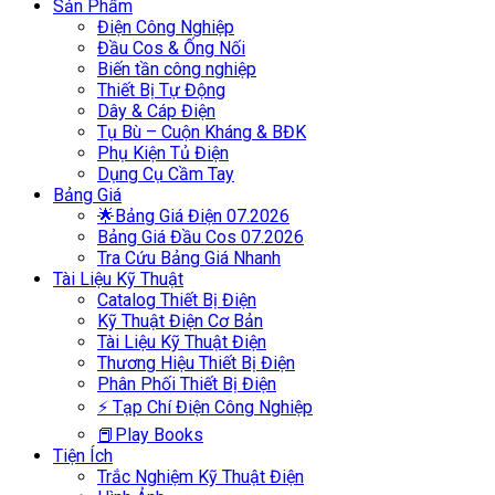
Sản Phẩm
Điện Công Nghiệp
Đầu Cos & Ống Nối
Biến tần công nghiệp
Thiết Bị Tự Động
Dây & Cáp Điện
Tụ Bù – Cuộn Kháng & BĐK
Phụ Kiện Tủ Điện
Dụng Cụ Cầm Tay
Bảng Giá
🌟Bảng Giá Điện 07.2026
Bảng Giá Đầu Cos 07.2026
Tra Cứu Bảng Giá Nhanh
Tài Liệu Kỹ Thuật
Catalog Thiết Bị Điện
Kỹ Thuật Điện Cơ Bản
Tài Liệu Kỹ Thuật Điện
Thương Hiệu Thiết Bị Điện
Phân Phối Thiết Bị Điện
⚡ Tạp Chí Điện Công Nghiệp
📕Play Books
Tiện Ích
Trắc Nghiệm Kỹ Thuật Điện