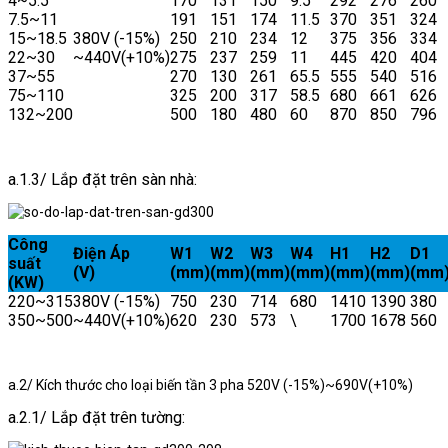
4~5.5
170
131
150
9.5
292
276
260
7.5~11
191
151
174
11.5
370
351
324
15~18.5
380V (-15%)
250
210
234
12
375
356
334
22~30
~440V(+10%)
275
237
259
11
445
420
404
37~55
270
130
261
65.5
555
540
516
75~110
325
200
317
58.5
680
661
626
132~200
500
180
480
60
870
850
796
a.1.3/ Lắp đặt trên sàn nhà:
Công
Điện Áp
W1
W2
W3
W4
H1
H2
D1
suất
(V)
(mm)
(mm)
(mm)
(mm)
(mm)
(mm)
(mm
(KW)
220~315
380V (-15%)
750
230
714
680
1410
1390
380
350~500
~440V(+10%)
620
230
573
\
1700
1678
560
a.2/ Kích thước cho loại biến tần 3 pha 520V (-15%)~690V(+10%)
a.2.1/ Lắp đặt trên tường: