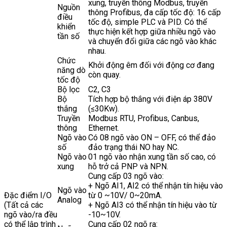
xung, truyền thông Modbus, truyền
Nguồn
thông Profibus, đa cấp tốc độ: 16 cấp
điều
tốc độ, simple PLC và PID. Có thể
khiển
thực hiện kết hợp giữa nhiều ngõ vào
tần số
và chuyển đổi giữa các ngõ vào khác
nhau.
Chức
Khởi động êm đối với động cơ đang
năng dò
còn quay.
tốc độ
Bộ lọc
C2, C3
Bộ
Tích hợp bộ thắng với điện áp 380V
thắng
(≤30Kw).
Truyền
Modbus RTU, Profibus, Canbus,
thông
Ethernet.
Ngõ vào
Có 08 ngõ vào ON – OFF, có thể đảo
số
đảo trạng thái NO hay NC.
Ngõ vào
01 ngõ vào nhận xung tần số cao, có
xung
hỗ trở cả PNP và NPN.
Cung cấp 03 ngõ vào:
+ Ngõ AI1, AI2 có thể nhận tín hiệu vào
Ngõ vào
Đặc điểm I/O
từ 0 ~10V/ 0~20mA.
Analog
(Tất cả các
+ Ngõ AI3 có thể nhận tín hiệu vào từ
ngõ vào/ra đều
-10~10V.
có thể lập trình
Cung cấp 02 ngõ ra: