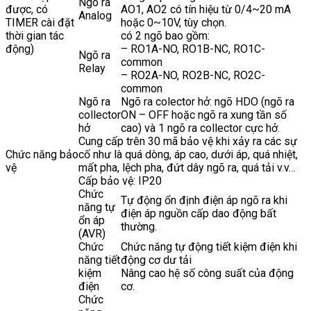
Ngõ ra
được, có
AO1, AO2 có tín hiệu từ 0/4~20 mA
Analog
TIMER cài đặt
hoặc 0~10V, tùy chọn.
thời gian tác
có 2 ngõ bao gồm:
động)
– RO1A-NO, RO1B-NC, RO1C-
Ngõ ra
common
Relay
– RO2A-NO, RO2B-NC, RO2C-
common
Ngõ ra
Ngõ ra colector hở: ngõ HDO (ngõ ra
collector
ON – OFF hoặc ngõ ra xung tần số
hở
cao) và 1 ngõ ra collector cực hở.
Cung cấp trên 30 mã bảo vệ khi xảy ra các sự
Chức năng bảo
cố như là quá dòng, áp cao, dưới áp, quá nhiệt,
vệ
mất pha, lệch pha, đứt dây ngõ ra, quá tải v.v…
Cấp bảo vệ: IP20
Chức
Tự động ổn định điện áp ngõ ra khi
năng tự
điện áp nguồn cấp dao động bất
ổn áp
thường.
(AVR)
Chức
Chức năng tự động tiết kiệm điện khi
năng tiết
động cơ dư tải
kiệm
Nâng cao hệ số công suất của động
điện
cơ.
Chức