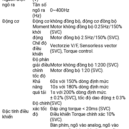
ngõ ra
Tần số
ngõ ra
0~400Hz
(Hz)
Động cơ
Động cơ không đồng bộ, động cơ đồng bộ
Moment
Motor không đồng bộ 0.25Hz/150%
khởi
(SVC)
động
Motor đồng bộ 2.5Hz/150% (SVC).
Chế độ
Vectorzie V/F, Sensorless vector
điều
(SVC), Torque control.
khiển
Độ phân
giải điều
Motor không đồng bộ 1:200 (SVC)
chỉnh
Motor đồng bộ 1:20 (SVC).
tốc độ
Khả
60s với 150% dòng định mức
năng
10s với 180% dòng định mức
quá tải
1s với 200% dòng định mức.
± 0.2% (SVC), tốc độ dao động ± 0.3%
Độ chính
(SVC)
xác tốc
Đáp ứng torque < 20ms (SVC)
Đặc tính điều
độ
Điều khiển Torque chính xác 10%
khiển
(SVC).
Bàn phím, ngõ vào analog, ngõ vào