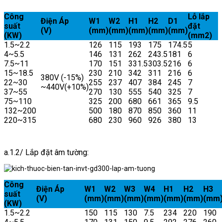
Công
Lỗ lắp
Điện Áp
W1
W2
H1
H2
D1
suất
đặt
(V)
(mm)
(mm)
(mm)
(mm)
(mm)
(KW)
(mm2)
1.5~2.2
126
115
193
175
174.5
5
4~5.5
146
131
262
243.5
181
6
7.5~11
170
151
331.5
303.5
216
6
15~18.5
230
210
342
311
216
6
380V (-15%)
22~30
255
237
407
384
245
7
~440V(+10%)
37~55
270
130
555
540
325
7
75~110
325
200
680
661
365
9.5
132~200
500
180
870
850
360
11
220~315
680
230
960
926
380
13
a.1.2/ Lắp đặt âm tường:
Công
Điện Áp
W1
W2
W3
W4
H1
H2
H3
suất
(V)
(mm)
(mm)
(mm)
(mm)
(mm)
(mm)
(mm
(KW)
1.5~2.2
150
115
130
7.5
234
220
190