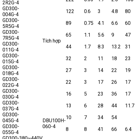
2R2G-4
GD300-
122
0.6
3
4.8
80
004G-4
GD300-
89
0.75
4.1
6.6
60
5R5G-4
GD300-
65
1.1
5.6
9
47
7R5G-4
Tích hợp
GD300-
44
1.7
8.3
13.2
31
011G-4
GD300-
32
2
11
18
23
015G-4
GD300-
27
3
14
22
19
018G-4
GD300-
22
3
17
26
17
022G-4
GD300-
16
5
23
36
17
030G-4
GD300-
13
6
28
44
11.7
037G-4
GD300-
10
7
34
54
045G-4
DBU100H-
GD300-
060-4
8
8
41
66
6.4
055G-4
GD300-
380~440V