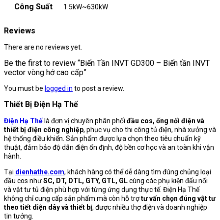
Công Suất
1.5kW~630kW
Reviews
There are no reviews yet.
Be the first to review “Biến Tần INVT GD300 – Biến tần INVT
vector vòng hở cao cấp”
You must be
logged in
to post a review.
Thiết Bị Điện Hạ Thế
Điện Hạ Thế
là đơn vị chuyên phân phối
đầu cos, ống nối điện và
thiết bị điện công nghiệp
, phục vụ cho thi công tủ điện, nhà xưởng và
hệ thống điều khiển. Sản phẩm được lựa chọn theo tiêu chuẩn kỹ
thuật, đảm bảo độ dẫn điện ổn định, độ bền cơ học và an toàn khi vận
hành.
Tại
dienhathe.com
, khách hàng có thể dễ dàng tìm đúng chủng loại
đầu cos như
SC, DT, DTL, GTY, GTL, GL
cùng các phụ kiện đấu nối
và vật tư tủ điện phù hợp với từng ứng dụng thực tế. Điện Hạ Thế
không chỉ cung cấp sản phẩm mà còn hỗ trợ
tư vấn chọn đúng vật tư
theo tiết diện dây và thiết bị
, được nhiều thợ điện và doanh nghiệp
tin tưởng.