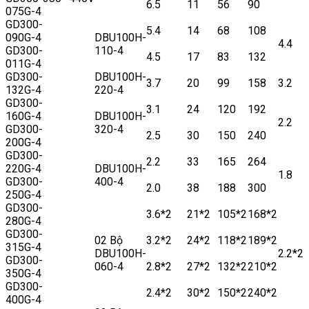
6.5
11
56
90
075G-4
GD300-
5.4
14
68
108
090G-4
DBU100H-
4.4
GD300-
110-4
4.5
17
83
132
011G-4
GD300-
DBU100H-
3.7
20
99
158
3.2
132G-4
220-4
GD300-
3.1
24
120
192
160G-4
DBU100H-
2.2
GD300-
320-4
2.5
30
150
240
200G-4
GD300-
2.2
33
165
264
220G-4
DBU100H-
1.8
GD300-
400-4
2.0
38
188
300
250G-4
GD300-
3.6*2
21*2
105*2
168*2
280G-4
GD300-
02 Bộ
3.2*2
24*2
118*2
189*2
315G-4
DBU100H-
2.2*2
GD300-
060-4
2.8*2
27*2
132*2
210*2
350G-4
GD300-
2.4*2
30*2
150*2
240*2
400G-4