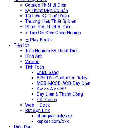
Catalog Thiết Bị Điện
Kỹ Thuật Điện Cơ Bản
Tài Liệu Kỹ Thuật Điện
Thương Hiệu Thiết Bị Điện
Phân Phối Thiết Bị Điện
⚡ Tạp Chí Điện Công Nghiệp
📕Play Books
Tiện Ích
Trắc Nghiệm Kỹ Thuật Điện
Hình Ảnh
Videos
Tính Toán
Chiếu Sáng
Biến Tần-Contactor-Relay
MCB-MCCB-ACB-Dây Điện
Kw >< A >< HP
Dây Điện & Thanh Đồng
Đổi Đơn vị
Web – Desk
Rút Gọn Link
phongvan.link/xxx
kapkaa.com/xxx
Diễn Đàn