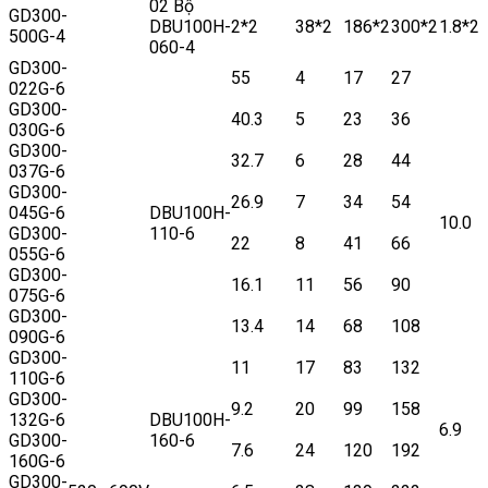
02 Bộ
GD300-
DBU100H-
2*2
38*2
186*2
300*2
1.8*2
500G-4
060-4
GD300-
55
4
17
27
022G-6
GD300-
40.3
5
23
36
030G-6
GD300-
32.7
6
28
44
037G-6
GD300-
26.9
7
34
54
045G-6
DBU100H-
10.0
GD300-
110-6
22
8
41
66
055G-6
GD300-
16.1
11
56
90
075G-6
GD300-
13.4
14
68
108
090G-6
GD300-
11
17
83
132
110G-6
GD300-
9.2
20
99
158
132G-6
DBU100H-
6.9
GD300-
160-6
7.6
24
120
192
160G-6
GD300-