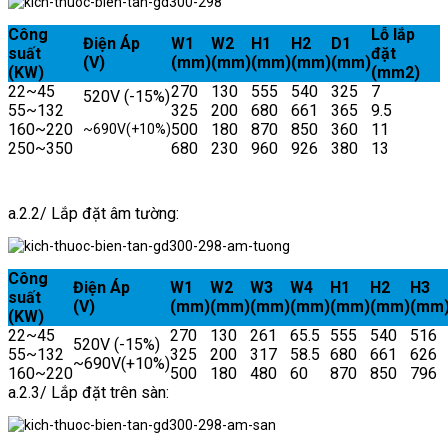
Công
Lỗ lắp
Điện Áp
W1
W2
H1
H2
D1
suất
đặt
(V)
(mm)
(mm)
(mm)
(mm)
(mm)
(KW)
(mm2)
22~45
270
130
555
540
325
7
520V (-15%)
55~132
325
200
680
661
365
9.5
160~220
500
180
870
850
360
11
~690V(+10%)
250~350
680
230
960
926
380
13
a.2.2/ Lắp đặt âm tường:
C
ông
Điện Áp
W1
W2
W3
W4
H1
H2
H3
suất
(V)
(mm)
(mm)
(mm)
(mm)
(mm)
(mm)
(mm
(KW)
22~45
270
130
261
65.5
555
540
516
520V (-15%)
55~132
325
200
317
58.5
680
661
626
~690V(+10%)
160~220
500
180
480
60
870
850
796
a.2.3/ Lắp đặt trên sàn: