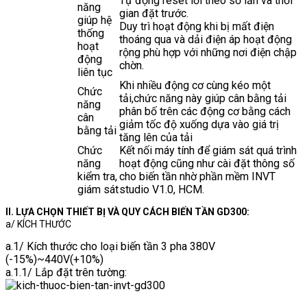
Tự động reset lỗi theo số lần và thời
năng
gian đặt trước.
giúp hệ
Duy trì hoạt động khi bị mất điện
thống
thoáng qua và dải điện áp hoạt động
hoạt
rộng phù hợp với những nơi điện chập
động
chờn.
liên tục
Khi nhiều động cơ cùng kéo một
Chức
tải,chức năng này giúp cân bằng tải
năng
phân bố trên các động cơ bằng cách
cân
giảm tốc độ xuống dựa vào giá trị
bằng tải
tăng lên của tải
Chức
Kết nối máy tính để giám sát quá trình
năng
hoạt động cũng như cài đặt thông số
kiểm tra,
cho biến tần nhờ phần mềm INVT
giám sát
studio V1.0, HCM.
II. LỰA CHỌN THIẾT BỊ VÀ QUY CÁCH BIẾN TẦN GD300:
a/ KÍCH THƯỚC
a.1/ Kích thước cho loại biến tần 3 pha 380V
(-15%)~440V(+10%)
a.1.1/ Lắp đặt trên tường: