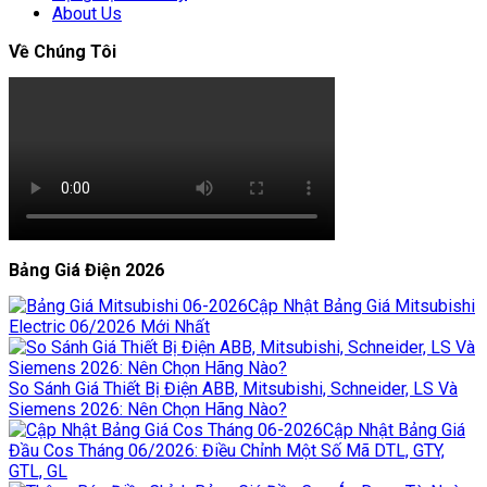
About Us
Về Chúng Tôi
Bảng Giá Điện 2026
Cập Nhật Bảng Giá Mitsubishi
Electric 06/2026 Mới Nhất
So Sánh Giá Thiết Bị Điện ABB, Mitsubishi, Schneider, LS Và
Siemens 2026: Nên Chọn Hãng Nào?
Cập Nhật Bảng Giá
Đầu Cos Tháng 06/2026: Điều Chỉnh Một Số Mã DTL, GTY,
GTL, GL