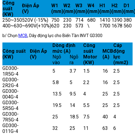
Công
Điện Áp
W1
W2
W3
W4
H1
H2
D1
suất
(V)
(mm)
(mm)
(mm)
(mm)
(mm)
(mm)
(mm
(KW)
250~350
520V (-15%)
750
230
714
680
1410
1390
380
400~630
~690V(+10%)
620
230
573
\
1700
1678
560
b/ Chọn
MCB
, Dây động lực cho Biến Tần INVT GD300
Dòng định
Công
Cáp
Công suất
Điện Áp
mức (A)
suất
MCB
động
(KW)
(V)
Ngõ
Ngõ
Motor
(A)
lực
vào
ra
(KW)
(mm2)
GD300-
5
3.7
1.5
16
2.5
1R5G-4
GD300-
5.8
5
2.2
16
2.5
2R2G-4
GD300-
13.5
9.5
4
25
2.5
004G-4
GD300-
19.5
14
5.5
25
2.5
5R5G-4
GD300-
25
18.5
7.5
40
4
7R5G-4
GD300-
32
25
11
63
6
011G-4