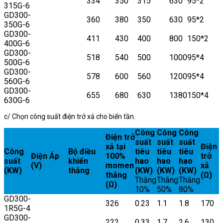
334
350
315
630
95*2
315G-6
GD300-
360
380
350
630
95*2
350G-6
GD300-
411
430
400
800
150*2
400G-6
GD300-
518
540
500
1000
95*4
500G-6
GD300-
578
600
560
1200
95*4
560G-6
GD300-
655
680
630
1380
150*4
630G-6
c/ Chọn công suất điện trở xả cho biến tần.
Công
Công
Công
Điện trở
suất
suất
suất
xả tại
Điện
Công
Bộ điều
tiêu
tiêu
tiêu
Điện Áp
100%
trở
suất
khiển
hao
hao
hao
(V)
momen
xả
(KW)
thắng
(KW)
(KW)
(KW)
thắng
(Ω)
Thắng
Thắng
Thắng
(Ω)
10%
50%
80%
GD300-
326
0.23
1.1
1.8
170
1R5G-4
GD300-
222
0.33
1.7
2.6
130