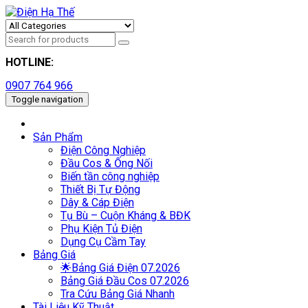
HOTLINE:
0907 764 966
Toggle navigation
Sản Phẩm
Điện Công Nghiệp
Đầu Cos & Ống Nối
Biến tần công nghiệp
Thiết Bị Tự Động
Dây & Cáp Điện
Tụ Bù – Cuộn Kháng & BĐK
Phụ Kiện Tủ Điện
Dụng Cụ Cầm Tay
Bảng Giá
🌟Bảng Giá Điện 07.2026
Bảng Giá Đầu Cos 07.2026
Tra Cứu Bảng Giá Nhanh
Tài Liệu Kỹ Thuật