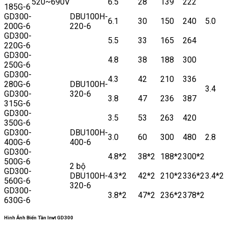
520~690V
6.5
28
139
222
185G-6
GD300-
DBU100H-
6.1
30
150
240
5.0
200G-6
220-6
GD300-
5.5
33
165
264
220G-6
GD300-
4.8
38
188
300
250G-6
GD300-
4.3
42
210
336
280G-6
DBU100H-
3.4
GD300-
320-6
3.8
47
236
387
315G-6
GD300-
3.5
53
263
420
350G-6
GD300-
DBU100H-
3.0
60
300
480
2.8
400G-6
400-6
GD300-
4.8*2
38*2
188*2
300*2
500G-6
2 bộ
GD300-
DBU100H-
4.3*2
42*2
210*2
336*2
3.4*2
560G-6
320-6
GD300-
3.8*2
47*2
236*2
378*2
630G-6
Hình Ảnh Biến Tần Invt GD300