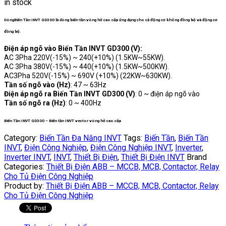
in stock
DòngBiến Tần INVT GD300 là dòng biến tần vòng hở cao cấp ứng dụng cho cả động cơ không đồng bộ và động cơ
đồng bộ.
Điện áp ngõ vào Biến Tần INVT GD300 (V):
AC 3Pha 220V(-15%) ~ 240(+10%) (1.5KW~55KW).
AC 3Pha 380V(-15%) ~ 440(+10%) (1.5KW~500KW).
AC3Pha 520V(-15%) ~ 690V (+10%) (22KW~630KW).
Tần số ngõ vào (Hz)
: 47 ~ 63Hz
Điện áp ngõ ra Biến Tần INVT GD300 (V)
: 0 ~ điện áp ngõ vào
Tần số ngõ ra (Hz)
: 0 ~ 400Hz
Biến Tần INVT GD300 – Biến tần INVT vector vòng hở cao cấp
Category:
Biến Tần Đa Năng INVT
Tags:
Biến Tần
,
Biến Tần
INVT
,
Điện Công Nghiệp
,
Điện Công Nghiệp INVT
,
Inverter
,
Inverter INVT
,
INVT
,
Thiết Bị Điện
,
Thiết Bị Điện INVT
Brand
Categories:
Thiết Bị Điện ABB – MCCB, MCB, Contactor, Relay
Cho Tủ Điện Công Nghiệp
Product by:
Thiết Bị Điện ABB – MCCB, MCB, Contactor, Relay
Cho Tủ Điện Công Nghiệp