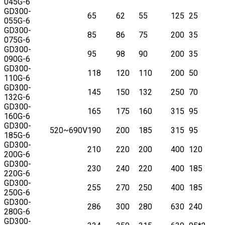
045G-6
GD300-
65
62
55
125
25
055G-6
GD300-
85
86
75
200
35
075G-6
GD300-
95
98
90
200
35
090G-6
GD300-
118
120
110
200
50
110G-6
GD300-
145
150
132
250
70
132G-6
GD300-
165
175
160
315
95
160G-6
GD300-
520~690V
190
200
185
315
95
185G-6
GD300-
210
220
200
400
120
200G-6
GD300-
230
240
220
400
185
220G-6
GD300-
255
270
250
400
185
250G-6
GD300-
286
300
280
630
240
280G-6
GD300-