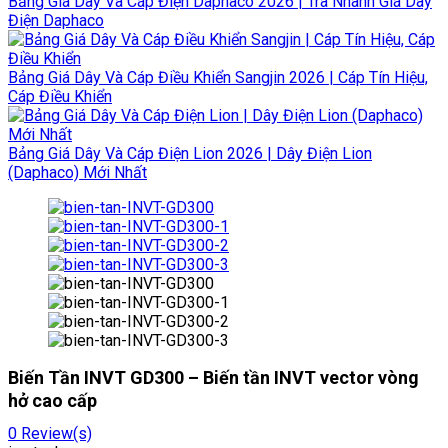
Bảng Giá Dây Và Cáp Điện Daphaco 2026 | Tra Nhanh Giá Dây
Điện Daphaco
Bảng Giá Dây Và Cáp Điều Khiển Sangjin 2026 | Cáp Tín Hiệu,
Cáp Điều Khiển
Bảng Giá Dây Và Cáp Điện Lion 2026 | Dây Điện Lion
(Daphaco) Mới Nhất
Biến Tần INVT GD300 – Biến tần INVT vector vòng
hở cao cấp
0
Review(s)