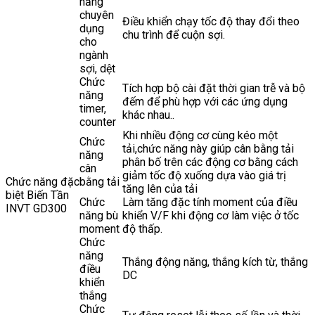
năng
chuyên
Điều khiển chạy tốc độ thay đổi theo
dụng
chu trình để cuộn sợi.
cho
ngành
sợi, dệt
Chức
Tích hợp bộ cài đặt thời gian trễ và bộ
năng
đếm để phù hợp với các ứng dụng
timer,
khác nhau..
counter
Khi nhiều động cơ cùng kéo một
Chức
tải,chức năng này giúp cân bằng tải
năng
phân bố trên các động cơ bằng cách
cân
giảm tốc độ xuống dựa vào giá trị
Chức năng đặc
bằng tải
tăng lên của tải
biệt Biến Tần
Chức
Làm tăng đặc tính moment của điều
INVT GD300
năng bù
khiển V/F khi động cơ làm việc ở tốc
moment
độ thấp.
Chức
năng
Thắng động năng, thắng kích từ, thắng
điều
DC
khiển
thắng
Chức