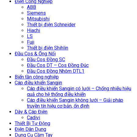
Điện Công Nghiệp
ABB
Siemens
Mitsubishi
Thiết bị điện Schneider
Hiachi
LS
Fuji
Thiết bị điện Shihlin
Đầu Cos & Ống Nối
Đầu Cos Đồng SC
Đầu Cos DT – Cos Đồng Đúc
Đầu Cos Đồng Nhôm DTL1
Biến tần công nghiệp
Cáp điều khiển Sangjin
Cáp điều khiển Sangjin có lưới – Chống nhiễu hiệu
quả cho hệ thống điều khiển
Cáp điều khiển Sangjin không lưới – Giải pháp
truyền tín hiệu cơ bản, ổn định
Dây & Cáp Điện
Cadivi
Thiết Bị Tự Động
Điện Dân Dụng
Dụng Cụ Cầm Tay