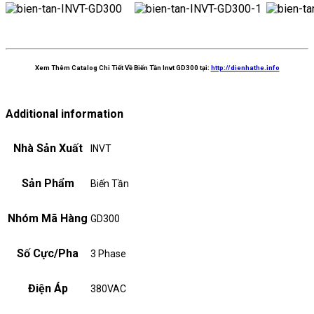
Xem Thêm Catalog Chi Tiết Về Biến Tần Invt GD300 tại:
http://dienhathe.info
Additional information
Nhà Sản Xuất
INVT
Sản Phẩm
Biến Tần
Nhóm Mã Hàng
GD300
Số Cực/Pha
3 Phase
Điện Áp
380VAC