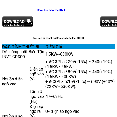
Bảng Giá Biến Tần INVT
Đặc tính kỹ thuật Cơ Bản của biến tần
GD300
ĐẶC TÍNH THIẾT BỊ
DIỄN GIẢI
Dải công suất Biến Tần
1.5KW~630KW
INVT GD300
+ AC 3Pha 220V(-15%) ~ 240(+10%)
(1.5KW~55KW).
Điện áp
+ AC 3Pha 380V(-15%) ~ 440(+10%)
ngõ vào
(1.5KW~500KW).
Nguồn điện
(V)
+ AC3Pha 520V(-15%) ~ 690V (+10%)
ngõ vào
(22KW~630KW).
Tần số
ngõ vào
47~63Hz
(Hz)
Điện áp
ngõ ra
0~điện áp ngõ vào
Nguồn điện
(V)