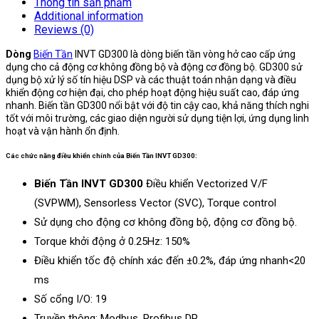
Thông tin sản phẩm
Additional information
Reviews (0)
Dòng
Biến Tần
INVT GD300 là dòng biến tần vòng hở cao cấp ứng
dụng cho cả động cơ không đồng bộ và động cơ đồng bộ. GD300 sử
dụng bộ xử lý số tín hiệu DSP và các thuật toán nhận dạng và điều
khiển động cơ hiện đại, cho phép hoạt động hiệu suất cao, đáp ứng
nhanh. Biến tần GD300 nổi bật với độ tin cậy cao, khả năng thích nghi
tốt với môi trường, các giao diện người sử dụng tiện lợi, ứng dụng linh
hoạt và vận hành ổn định.
Các chức năng điều khiển chính của Biến Tần INVT GD300:
Biến Tần INVT GD300
Điều khiển Vectorized V/F
(SVPWM), Sensorless Vector (SVC), Torque control
Sử dụng cho động cơ không đồng bộ, động cơ đồng bộ.
Torque khởi động ở 0.25Hz: 150%
Điều khiển tốc độ chính xác đến ±0.2%, đáp ứng nhanh<20
ms
Số cổng I/O: 19
Truyền thông: Modbus, Profibus DP