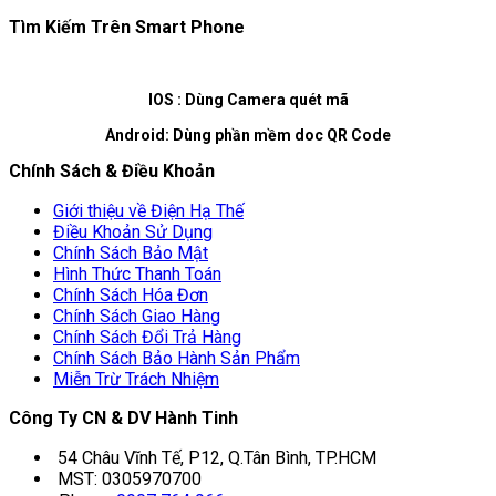
Tìm Kiếm Trên Smart Phone
IOS : Dùng Camera quét mã
Android: Dùng phần mềm doc QR Code
Chính Sách & Điều Khoản
Giới thiệu về Điện Hạ Thế
Điều Khoản Sử Dụng
Chính Sách Bảo Mật
Hình Thức Thanh Toán
Chính Sách Hóa Đơn
Chính Sách Giao Hàng
Chính Sách Đổi Trả Hàng
Chính Sách Bảo Hành Sản Phẩm
Miễn Trừ Trách Nhiệm
Công Ty CN & DV Hành Tinh
54 Châu Vĩnh Tế, P12, Q.Tân Bình, TP.HCM
MST: 0305970700