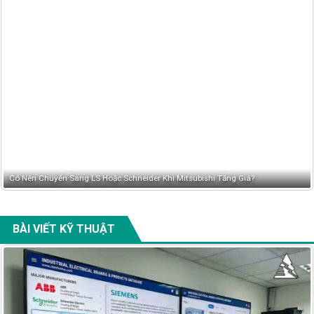
Có Nên Chuyển Sang LS Hoặc Schneider Khi Mitsubishi Tăng Giá?
BÀI VIẾT KỸ THUẬT