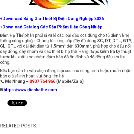
+Download Bảng Giá Thiết Bị Điện Công Nghiệp 2026
+Download Catalog Các Sản Phẩm Điện Công Nhiệp
Điện Hạ Thế
phân phối sỉ và lẻ các loại
đầu cos
dùng cho tủ điện và hệ
thống công nghiệp. Chúng tôi cung cấp đầy đủ dòng
SC
,
DT
,
DTL
,
GTY
,
GL
,
GTL
với dải tiết diện từ
1.5mm²
đến
630mm²
, phù hợp cho đấu nối
dây đồng, dây nhôm và các thiết bị hạ thế. Hàng được kiểm tra kỹ thuật
trước khi xuất kho nhằm đảm bảo độ ổn định và độ đồng đều khi thi
công.
Nếu bạn cần tư vấn chọn đúng loại cos cho công trình hoặc muốn nhận
báo giá sỉ linh hoạt, vui lòng liên hệ:
📞 Ms Nhung –
0907 764 966
(Mobile/Zalo)
🌐
https://www.dienhathe.com
RELATED POSTS: