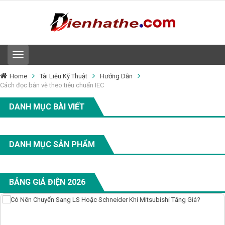
T
o
g
Home
Tài Liệu Kỹ Thuật
Hướng Dẫn
g
Cách đọc bản vẽ theo tiêu chuẩn IEC
l
e
DANH MỤC BÀI VIẾT
n
a
v
i
DANH MỤC SẢN PHẨM
g
a
t
i
BẢNG GIÁ ĐIỆN 2026
o
n