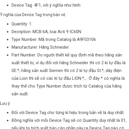
Device Tag:
4F1
, với ý nghĩa như hình:
Ý nghĩa của Device Tag trong bản vẽ.
Quantity: 1.
Decription: MCB 6A, loại Acti 9 IC60N.
Type Number: Mã trong Catalog là A9F03106.
Manufacturer: Hãng Schneider.
Part Number: Do người thiết kế quy định mã theo hãng sản
xuất thiết bị, ví dụ đối với hãng Schneider thì có 2 kí tự đầu là
SE.*, hãng sản xuất Siemen thì có 2 kí tự đầu SI.*, dây điện
của Lion thì sẽ có các kí tự đầu LION.*,… Ở đây * có nghĩa là
thay thế cho Type Number được trích từ Catalog của hãng
sản xuất.
Lưu ý:
Đối với Device Tag cho từng kí hiệu trong bản vẽ là duy nhất.
Đồng nghĩa với mỗi Device Tag sẽ có Quantity duy nhất là 01,
nếu khi ta trích xuất báo cáo phần này ra Device Tag nào có