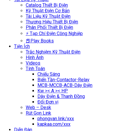
Catalog Thiết Bị Điện
Kỹ Thuật Điện Cơ Bản
Tài Liệu Kỹ Thuật Điện
Thương Hiệu Thiết Bị Điện
Phân Phối Thiết Bị Điện
⚡ Tạp Chí Điện Công Nghiệp
📕Play Books
Tiện Ích
Trắc Nghiệm Kỹ Thuật Điện
Hình Ảnh
Videos
Tính Toán
Chiếu Sáng
Biến Tần-Contactor-Relay
MCB-MCCB-ACB-Dây Điện
Kw >< A >< HP
Dây Điện & Thanh Đồng
Đổi Đơn vị
Web – Desk
Rút Gọn Link
phongvan.link/xxx
kapkaa.com/xxx
Diễn Đàn