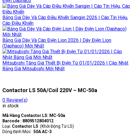
Điện Daphaco
Bảng Giá Dây Và Cáp Điều Khiển Sangjin 2026 | Cáp Tín Hiệu,
Cáp Điều Khiển
Bảng Giá Dây Và Cáp Điện Lion 2026 | Dây Điện Lion
(Daphaco) Mới Nhất
Mitsubishi Tăng Giá Thiết Bị Điện Từ 01/01/2026 | Cập Nhật
Bảng Giá Mitsubishi Mới Nhất
Contactor LS 50A/Coil 220V – MC-50a
0
Review(s)
in stock
Mã Hàng Contactor LS: MC-50a
Barcode : 8809512804012
Loại:
Contactor LS
(Khởi Động Từ LS)
Dòng Định Mức :
50A AC-3