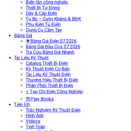
Biến tần công nghiệp
Thiết Bị Tự Động
Dây & Cáp Điện
Tụ Bù – Cuộn Kháng & BĐK
Phụ Kiện Tủ Điện
Dụng Cụ Cầm Tay
Bảng Giá
🌟Bảng Giá Điện 07.2026
Bảng Giá Đầu Cos 07.2026
Tra Cứu Bảng Giá Nhanh
Tài Liệu Kỹ Thuật
Catalog Thiết Bị Điện
Kỹ Thuật Điện Cơ Bản
Tài Liệu Kỹ Thuật Điện
Thương Hiệu Thiết Bị Điện
Phân Phối Thiết Bị Điện
⚡ Tạp Chí Điện Công Nghiệp
📕Play Books
Tiện Ích
Trắc Nghiệm Kỹ Thuật Điện
Hình Ảnh
Videos
Tính Toán