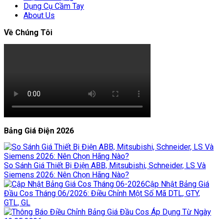
Dụng Cụ Cầm Tay
About Us
Về Chúng Tôi
Bảng Giá Điện 2026
So Sánh Giá Thiết Bị Điện ABB, Mitsubishi, Schneider, LS Và
Siemens 2026: Nên Chọn Hãng Nào?
Cập Nhật Bảng Giá
Đầu Cos Tháng 06/2026: Điều Chỉnh Một Số Mã DTL, GTY,
GTL, GL