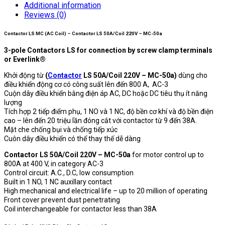
Additional information
Reviews (0)
Contactor LS MC (AC Coil) – Contactor LS 50A/Coil 220V – MC-50a
3-pole Contactors LS for connection by screw clamp terminals
or Everlink®
Khởi động từ
(
Contactor
LS 50A/Coil 220V – MC-50a)
dùng cho
điều khiển động cơ có công suất lên đến 800 A, AC-3
Cuộn dây điều khiển bằng điện áp AC, DC hoặc DC tiêu thụ ít năng
lượng
Tích hợp 2 tiếp điểm phụ, 1 NO và 1 NC, độ bền cơ khí và độ bền điện
cao – lên đến 20 triệu lần đóng cắt với contactor từ 9 đến 38A.
Mặt che chống bụi và chống tiếp xúc
Cuôn dây điều khiển có thể thay thế dễ dàng
Contactor LS 50A/Coil 220V – MC-50a
for motor control up to
800A at 400 V, in category AC-3
Control circuit: A.C., D.C, low consumption
Built in 1 NO, 1 NC auxillary contact
High mechanical and electrical life – up to 20 million of operating
Front cover prevent dust penetrating
Coil interchangeable for contactor less than 38A