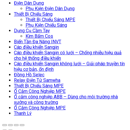
Điện Dân Dụng
Phụ Kiện Điện Dân Dụng
Thiết Bị Chiếu Sáng
Thiết Bị Chiếu Sáng MPE
Phụ Kiện Chiếu Sáng
Dụng Cụ Cầm Tay
Kìm Bấm Cos
Biến Tần Đa Năng INVT
Cáp điều khiển Sangjin
Cáp điều khiển Sangjin có lưới – Chống nhiễu hiệu quả
cho hệ thống điều khiển
Cáp điều khiển Sangjin không lưới – Giải pháp truyền tín
hiệu cơ bản, ổn định
Đồng Hồ Selec
Relay Điện Tử Samwha
Thiết Bị Chiếu Sáng MPE
Ổ Cắm Công Nghiệp MPE
Ổ cắm công nghiệp ABB – Dùng cho môi trường nhà
xưởng và công trường
Ổ Cắm Công Nghiệp MPE
Thanh Lý