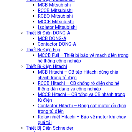
MCB Mitsubishi
RCCB Mitsubishi
RCBO Mitsubishi
MCCB Mitsubishi
Isolator Mitsubishi
Thiết Bị Điện DONG-A
MCB DONG-A
Contactor DONG-A
Thiết Bị Điện Fuji
MCCB Fuji – Thiết bị bảo vệ mạch điện trong
hệ thống công nghiệp
Thiết Bị Điện Hitachi
MCB Hitachi – CB tép Hitachi dùng chia
nhánh trong tủ điện
RCCB Hitachi – CB chống rò điện cho hệ
thống dân dụng và công nghiệp
MCCB Hitachi – CB tổng và CB nhánh trong
tủ điện
Contactor Hitachi – Đóng cắt motor ổn định
trong tủ điện
Relay nhiệt Hitachi – Bảo vệ motor khi chạy
quá tải
Thiết Bị Điện Schneider