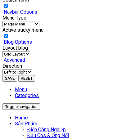
Navbar Options
Menu Type
Active sticky menu
Blog Options
Layout blog
Advanced
Direction
SAVE
RESET
Menu
Categories
Toggle navigation
Home
Sản Phẩm
Điện Công Nghiệp
Đầu Cos & Ống Nối