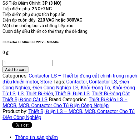
Số Tiếp Điểm Chính:
3P (3 NO)
Tiếp điểm phụ:
2NO+2NC
Tiếp điểm phụ được tích hợp sẵn
Điện áp cuộn dây:
220 VAC hoặc 380VAC
Mặt che chống bụi và chống tiếp xúc
Cuôn dây điều khiển có thể thay thế dễ dàng
Contactor LS 50A/Coil 220V – MC-50a
0
₫
Contactor
LS
Add to cart
50A/Coil
Categories:
Contactor LS – Thiết bị đóng cắt chính trong mạch
220V
điều khiển motor
,
Store
Tags:
Contactor
,
Contactor LS
,
Điện
-
Công Nghiệp
,
Điện Công Nghiệp LS
,
Khởi Động Từ
,
Khởi Động
MC-
Từ LS
,
LS
,
Thiết Bị Điện
,
Thiết Bị Điện LS
,
Thiết Bị Đóng Cắt
,
50a
Thiết Bị Đóng Cắt LS
Brand Categories:
Thiết Bị Điện LS –
quantity
MCCB, MCB, Contactor Cho Tủ Điện Công Nghiệp
Product by:
Thiết Bị Điện LS – MCCB, MCB, Contactor Cho Tủ
Điện Công Nghiệp
Thông tin sản phẩm