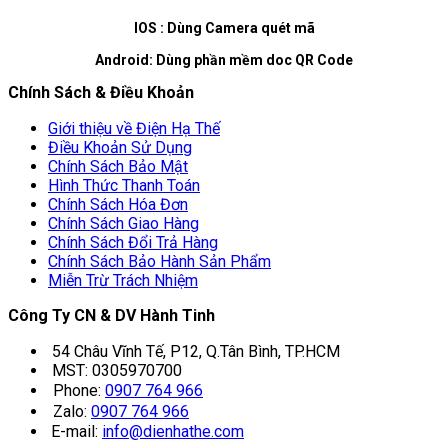
IOS : Dùng Camera quét mã
Android: Dùng phần mềm doc QR Code
Chính Sách & Điều Khoản
Giới thiệu về Điện Hạ Thế
Điều Khoản Sử Dụng
Chính Sách Bảo Mật
Hình Thức Thanh Toán
Chính Sách Hóa Đơn
Chính Sách Giao Hàng
Chính Sách Đổi Trả Hàng
Chính Sách Bảo Hành Sản Phẩm
Miễn Trừ Trách Nhiệm
Công Ty CN & DV Hành Tinh
54 Châu Vĩnh Tế, P12, Q.Tân Bình, TP.HCM
MST: 0305970700
Phone:
0907 764 966
Zalo:
0907 764 966
E-mail:
info@dienhathe.com