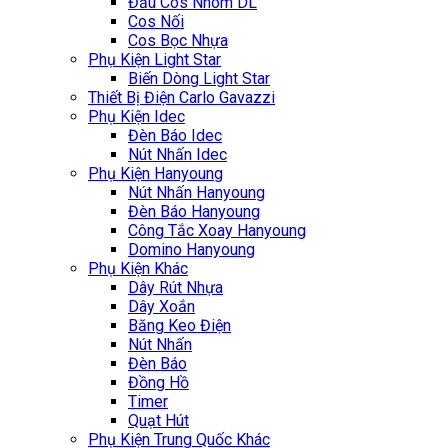
Đầu Cos Nhôm DL
Cos Nối
Cos Bọc Nhựa
Phụ Kiện Light Star
Biến Dòng Light Star
Thiết Bị Điện Carlo Gavazzi
Phụ Kiện Idec
Đèn Báo Idec
Nút Nhấn Idec
Phụ Kiện Hanyoung
Nút Nhấn Hanyoung
Đèn Báo Hanyoung
Công Tắc Xoay Hanyoung
Domino Hanyoung
Phụ Kiện Khác
Dây Rút Nhựa
Dây Xoắn
Băng Keo Điện
Nút Nhấn
Đèn Báo
Đồng Hồ
Timer
Quạt Hút
Phụ Kiện Trung Quốc Khác