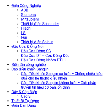
Điện Công Nghiệp
ABB
Siemens
Mitsubishi
Thiết bị điện Schneider
Hiachi
LS
Fuji
Thiết bị điện Shihlin
Đầu Cos & Ống Nối
Đầu Cos Đồng SC
Đầu Cos DT – Cos Đồng Đúc
Đầu Cos Đồng Nhôm DTL1
Biến tần công nghiệp
Cáp điều khiển Sangjin
Cáp điều khiển Sangjin có lưới – Chống nhiễu hiệu
quả cho hệ thống điều khiển
Cáp điều khiển Sangjin không lưới – Giải pháp
truyền tín hiệu cơ bản, ổn định
Dây & Cáp Điện
Cadivi
Thiết Bị Tự Động
Điện Dân Dụng