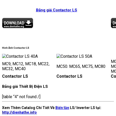
Bảng giá Contactor LS
Hình Ảnh Contactor LS
MC
MC9, MC12, MC18, MC22,
MC50. MC65, MC75, MC80
MC
MC32, MC40
M
Contactor LS
Contactor LS
Co
Bảng giá Thiết Bị Điện LS
[table “4” not found /]
Xem Thêm Catalog Chi Tiết Về
Biến tần
LS/ Inverter LS tại:
http://dienhathe.info