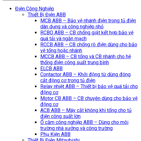
Điện Công Nghiệp
Thiết Bị Điện ABB
MCB ABB – Bảo vệ nhánh điện trong tủ điện
dân dụng và công nghiệp nhỏ
RCBO ABB – CB chống giật kết hợp bảo vệ
quá tải và ngắn mạch
RCCB ABB – CB chống rò điện dùng cho bảo
vệ tổng hoặc nhánh
MCCB ABB – CB tổng và CB nhánh cho hệ
thống điện công suất trung bình
ELCB ABB
Contactor ABB – Khởi động từ dùng đóng
cắt động cơ trong tủ điện
Relay nhiệt ABB – Thiết bị bảo vệ quá tải cho
động cơ
Motor CB ABB – CB chuyên dùng cho bảo vệ
động cơ
ACB ABB – Máy cắt không khi tổng cho tủ
điện công suất lớn
Ổ cắm công nghiệp ABB – Dùng cho môi
trường nhà xưởng và công trường
Phụ Kiện ABB
Thiết Bị Điện Mitsubishi