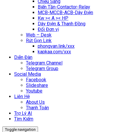
Chiếu Sáng
Biến Tần-Contactor-Relay
MCB-MCCB-ACB-Dây Điện
Kw >< A >< HP
Dây Điện & Thanh Đồng
Đổi Đơn vị
Web – Desk
Rút Gọn Link
phongvan.link/xxx
kapkaa.com/xxx
Diễn Đàn
Telegram Channel
Telegram Group
Social Media
Facebook
Slideshare
Youtube
Liên Hệ
About Us
Thanh Toán
Trợ Lý AI
Tìm Kiếm
Toggle navigation