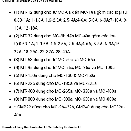
Các Loại Relay Nhiệt Dùng Cho Contactor LS
(1) MT-12 dùng cho từ MC-6a đến MC-18a gồm các loại từ:
0.63-1A; 1-1.6A; 1.6-2.5A; 2.5-4A;4-6A; 5-8A; 6-9A;7-10A; 9-
13A; 12-18A
(2) MT-32 dùng cho MC-9b đến MC-40a gồm các loại
từ:0.63-1A; 1-1.6A; 1.6-2.5A; 2.5-4A;4-6A; 5-8A; 6-9A;16-
22A; 18-25A; 22-32A; 28-40A;
(3) MT-63 dùng cho từ MC-50a và MC-65a
(4) MT-95 dùng cho từ MC-75a, MC-85a và MC-100a
(5) MT-150a dùng cho MC-130 & MC-150a
(6) MT-225 dùng cho MC-185a và MC-225a
(7) MT-400 dùng cho MC-265a, MC-330a và MC-400a
(8) MT-800 dùng cho MC-500a, MC-630a và MC-800a
* GMP22 dùng cho MC-9b~22b, GMP40 dùng cho MC32a-
40a
Download Bảng Giá Contactor LS Và Catalog Contactor LS