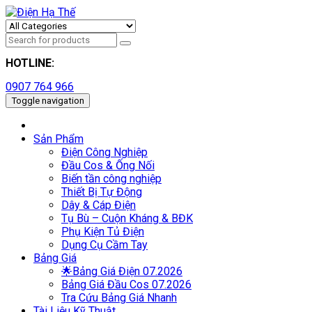
HOTLINE:
0907 764 966
Toggle navigation
Sản Phẩm
Điện Công Nghiệp
Đầu Cos & Ống Nối
Biến tần công nghiệp
Thiết Bị Tự Động
Dây & Cáp Điện
Tụ Bù – Cuộn Kháng & BĐK
Phụ Kiện Tủ Điện
Dụng Cụ Cầm Tay
Bảng Giá
🌟Bảng Giá Điện 07.2026
Bảng Giá Đầu Cos 07.2026
Tra Cứu Bảng Giá Nhanh
Tài Liệu Kỹ Thuật