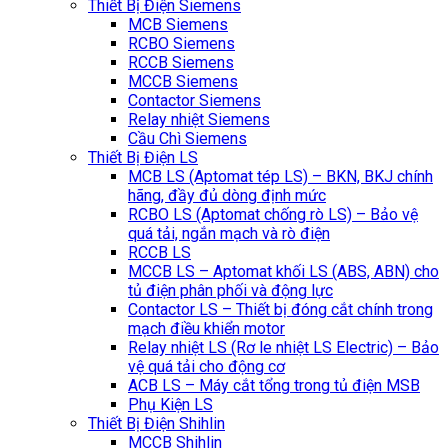
Thiết Bị Điện Siemens
MCB Siemens
RCBO Siemens
RCCB Siemens
MCCB Siemens
Contactor Siemens
Relay nhiệt Siemens
Cầu Chì Siemens
Thiết Bị Điện LS
MCB LS (Aptomat tép LS) – BKN, BKJ chính
hãng, đầy đủ dòng định mức
RCBO LS (Aptomat chống rò LS) – Bảo vệ
quá tải, ngắn mạch và rò điện
RCCB LS
MCCB LS – Aptomat khối LS (ABS, ABN) cho
tủ điện phân phối và động lực
Contactor LS – Thiết bị đóng cắt chính trong
mạch điều khiển motor
Relay nhiệt LS (Rơ le nhiệt LS Electric) – Bảo
vệ quá tải cho động cơ
ACB LS – Máy cắt tổng trong tủ điện MSB
Phụ Kiện LS
Thiết Bị Điện Shihlin
MCCB Shihlin