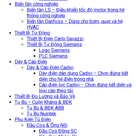
Biến tần công nghiệp
Biến tần LS – Điều khiển tốc độ motor trong hệ
thống công nghiệp
Biến tần Danfoss – Dùng cho bơm, quạt và hệ
HVAC
Thiết Bị Tự Động
Thiết Bị Điện Carlo Gavazzi
Thiết Bị Tự Động Siemens
Logo Siemens
PLC Siemens
Dây & Cáp Điện
Dây & Cáp Điện Cadivi
Dây điện dân dụng Cadivi – Chọn đúng tiết
diện cho hệ điện trong nhà
Cáp điện lực Cadivi – Chọn đúng tiết diện và
loại cáp theo tải
Thiết Bị Đo Lường và Bảo Vệ
Tụ Bù – Cuộn Kháng & BĐK
Tụ Bù & BĐK ABB
Tụ Bù Nuintek
Phụ Kiện Tủ Điện
Đầu Cos & Ống Nối
Đầu Cos Đồng SC