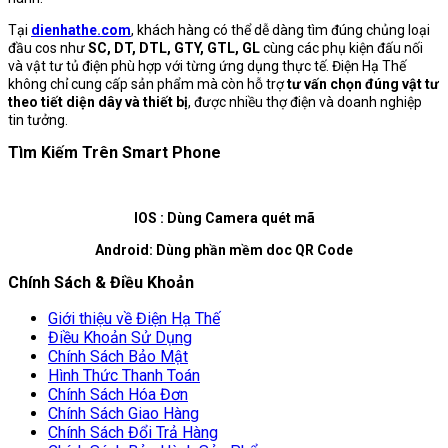
Tại
dienhathe.com
, khách hàng có thể dễ dàng tìm đúng chủng loại
đầu cos như
SC, DT, DTL, GTY, GTL, GL
cùng các phụ kiện đấu nối
và vật tư tủ điện phù hợp với từng ứng dụng thực tế. Điện Hạ Thế
không chỉ cung cấp sản phẩm mà còn hỗ trợ
tư vấn chọn đúng vật tư
theo tiết diện dây và thiết bị
, được nhiều thợ điện và doanh nghiệp
tin tưởng.
Tìm Kiếm Trên Smart Phone
IOS : Dùng Camera quét mã
Android: Dùng phần mềm doc QR Code
Chính Sách & Điều Khoản
Giới thiệu về Điện Hạ Thế
Điều Khoản Sử Dụng
Chính Sách Bảo Mật
Hình Thức Thanh Toán
Chính Sách Hóa Đơn
Chính Sách Giao Hàng
Chính Sách Đổi Trả Hàng