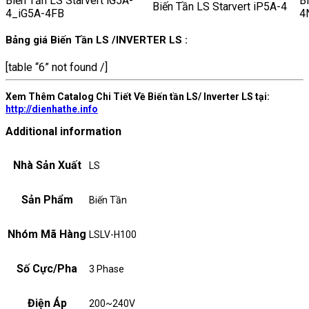
Biến Tần LS Starvert iG5A-
Bi
Biến Tần LS Starvert iP5A-4
4_iG5A-4FB
4
Bảng giá Biến Tần LS /INVERTER LS :
[table “6” not found /]
Xem Thêm Catalog Chi Tiết Về Biến tần LS/ Inverter LS tại:
http://dienhathe.info
Additional information
Nhà Sản Xuất
LS
Sản Phẩm
Biến Tần
Nhóm Mã Hàng
LSLV-H100
Số Cực/Pha
3 Phase
Điện Áp
200~240V