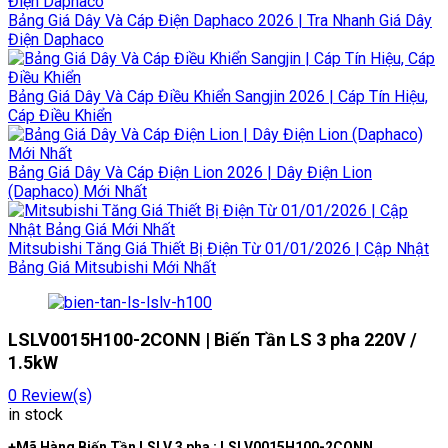
Bảng Giá Dây Và Cáp Điện Daphaco 2026 | Tra Nhanh Giá Dây
Điện Daphaco
Bảng Giá Dây Và Cáp Điều Khiển Sangjin 2026 | Cáp Tín Hiệu,
Cáp Điều Khiển
Bảng Giá Dây Và Cáp Điện Lion 2026 | Dây Điện Lion
(Daphaco) Mới Nhất
Mitsubishi Tăng Giá Thiết Bị Điện Từ 01/01/2026 | Cập Nhật
Bảng Giá Mitsubishi Mới Nhất
LSLV0015H100-2CONN | Biến Tần LS 3 pha 220V /
1.5kW
0
Review(s)
in stock
+Mã Hàng Biến Tần LSLV 3 pha : LSLV0015H100-2CONN