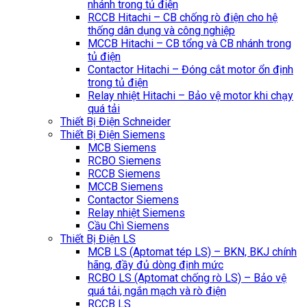
nhánh trong tủ điện
RCCB Hitachi – CB chống rò điện cho hệ
thống dân dụng và công nghiệp
MCCB Hitachi – CB tổng và CB nhánh trong
tủ điện
Contactor Hitachi – Đóng cắt motor ổn định
trong tủ điện
Relay nhiệt Hitachi – Bảo vệ motor khi chạy
quá tải
Thiết Bị Điện Schneider
Thiết Bị Điện Siemens
MCB Siemens
RCBO Siemens
RCCB Siemens
MCCB Siemens
Contactor Siemens
Relay nhiệt Siemens
Cầu Chì Siemens
Thiết Bị Điện LS
MCB LS (Aptomat tép LS) – BKN, BKJ chính
hãng, đầy đủ dòng định mức
RCBO LS (Aptomat chống rò LS) – Bảo vệ
quá tải, ngắn mạch và rò điện
RCCB LS