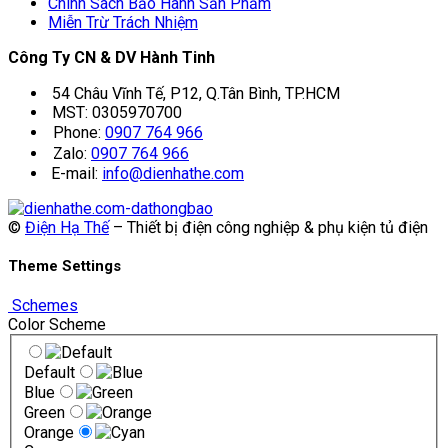
Chính Sách Bảo Hành Sản Phẩm
Miễn Trừ Trách Nhiệm
Công Ty CN & DV Hành Tinh
54 Châu Vĩnh Tế, P12, Q.Tân Bình, TP.HCM
MST: 0305970700
Phone:
0907 764 966
Zalo:
0907 764 966
E-mail:
info@dienhathe.com
©
Điện Hạ Thế
– Thiết bị điện công nghiệp & phụ kiện tủ điện
Theme Settings
Schemes
Color Scheme
Default
Blue
Green
Orange