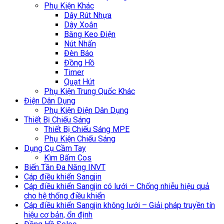
Phụ Kiện Khác
Dây Rút Nhựa
Dây Xoắn
Băng Keo Điện
Nút Nhấn
Đèn Báo
Đồng Hồ
Timer
Quạt Hút
Phụ Kiện Trung Quốc Khác
Điện Dân Dụng
Phụ Kiện Điện Dân Dụng
Thiết Bị Chiếu Sáng
Thiết Bị Chiếu Sáng MPE
Phụ Kiện Chiếu Sáng
Dụng Cụ Cầm Tay
Kìm Bấm Cos
Biến Tần Đa Năng INVT
Cáp điều khiển Sangjin
Cáp điều khiển Sangjin có lưới – Chống nhiễu hiệu quả
cho hệ thống điều khiển
Cáp điều khiển Sangjin không lưới – Giải pháp truyền tín
hiệu cơ bản, ổn định