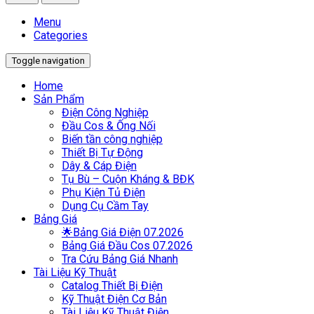
Menu
Categories
Toggle navigation
Home
Sản Phẩm
Điện Công Nghiệp
Đầu Cos & Ống Nối
Biến tần công nghiệp
Thiết Bị Tự Động
Dây & Cáp Điện
Tụ Bù – Cuộn Kháng & BĐK
Phụ Kiện Tủ Điện
Dụng Cụ Cầm Tay
Bảng Giá
🌟Bảng Giá Điện 07.2026
Bảng Giá Đầu Cos 07.2026
Tra Cứu Bảng Giá Nhanh
Tài Liệu Kỹ Thuật
Catalog Thiết Bị Điện
Kỹ Thuật Điện Cơ Bản
Tài Liệu Kỹ Thuật Điện