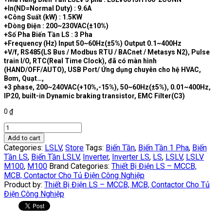
+In(ND=Normal Duty) : 9.6A
+Công Suất (kW) : 1.5KW
+Dòng Điện : 200~230VAC(±10%)
+Số Pha Biến Tần LS : 3 Pha
+Frequency (Hz) Input 50~60Hz(±5%) Output 0.1~400Hz
+V/f, RS485(LS Bus / Modbus RTU / BACnet / Metasys N2), Pulse
train I/O, RTC(Real Time Clock), đã có màn hình
(HAND/OFF/AUTO), USB Port/ Ứng dụng chuyên cho hệ HVAC,
Bơm, Quạt…,
+3 phase, 200~240VAC(+10%,-15%), 50~60Hz(±5%), 0.01~400Hz,
IP20, built-in Dynamic braking transistor, EMC Filter(C3)
0
₫
LSLV0015H100-
2CONN
Add to cart
|
Categories:
LSLV
,
Store
Tags:
Biến Tần
,
Biến Tần 1 Pha
,
Biến
Biến
Tần LS
,
Biến Tần LSLV
,
Inverter
,
Inverter LS
,
LS
,
LSLV
,
LSLV
Tần
M100
,
M100
Brand Categories:
Thiết Bị Điện LS – MCCB,
LS
MCB, Contactor Cho Tủ Điện Công Nghiệp
3
Product by:
Thiết Bị Điện LS – MCCB, MCB, Contactor Cho Tủ
pha
Điện Công Nghiệp
220V
/