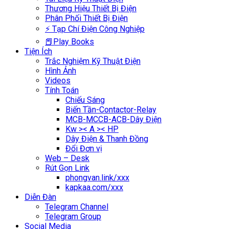
Thương Hiệu Thiết Bị Điện
Phân Phối Thiết Bị Điện
⚡ Tạp Chí Điện Công Nghiệp
📕Play Books
Tiện Ích
Trắc Nghiệm Kỹ Thuật Điện
Hình Ảnh
Videos
Tính Toán
Chiếu Sáng
Biến Tần-Contactor-Relay
MCB-MCCB-ACB-Dây Điện
Kw >< A >< HP
Dây Điện & Thanh Đồng
Đổi Đơn vị
Web – Desk
Rút Gọn Link
phongvan.link/xxx
kapkaa.com/xxx
Diễn Đàn
Telegram Channel
Telegram Group
Social Media