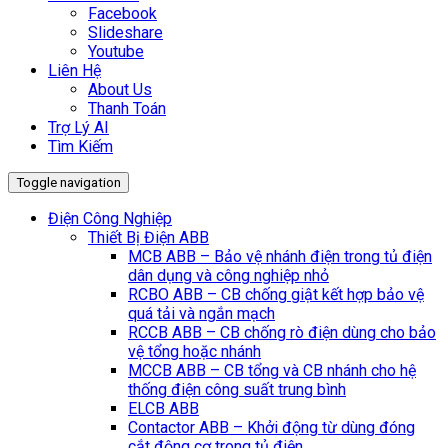
Facebook
Slideshare
Youtube
Liên Hệ
About Us
Thanh Toán
Trợ Lý AI
Tìm Kiếm
Toggle navigation
Điện Công Nghiệp
Thiết Bị Điện ABB
MCB ABB – Bảo vệ nhánh điện trong tủ điện
dân dụng và công nghiệp nhỏ
RCBO ABB – CB chống giật kết hợp bảo vệ
quá tải và ngắn mạch
RCCB ABB – CB chống rò điện dùng cho bảo
vệ tổng hoặc nhánh
MCCB ABB – CB tổng và CB nhánh cho hệ
thống điện công suất trung bình
ELCB ABB
Contactor ABB – Khởi động từ dùng đóng
cắt động cơ trong tủ điện