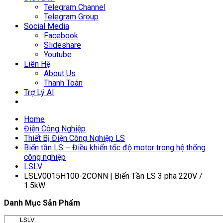
Telegram Channel
Telegram Group
Social Media
Facebook
Slideshare
Youtube
Liên Hệ
About Us
Thanh Toán
Trợ Lý AI
Home
Điện Công Nghiệp
Thiết Bị Điện Công Nghiệp LS
Biến tần LS – Điều khiển tốc độ motor trong hệ thống
công nghiệp
LSLV
LSLV0015H100-2CONN | Biến Tần LS 3 pha 220V /
1.5kW
Danh Mục Sản Phẩm