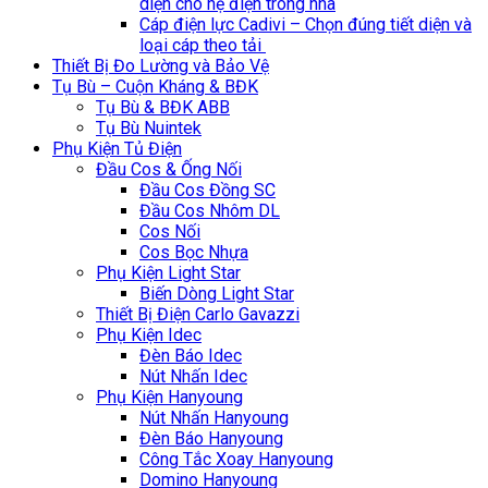
diện cho hệ điện trong nhà
Cáp điện lực Cadivi – Chọn đúng tiết diện và
loại cáp theo tải
Thiết Bị Đo Lường và Bảo Vệ
Tụ Bù – Cuộn Kháng & BĐK
Tụ Bù & BĐK ABB
Tụ Bù Nuintek
Phụ Kiện Tủ Điện
Đầu Cos & Ống Nối
Đầu Cos Đồng SC
Đầu Cos Nhôm DL
Cos Nối
Cos Bọc Nhựa
Phụ Kiện Light Star
Biến Dòng Light Star
Thiết Bị Điện Carlo Gavazzi
Phụ Kiện Idec
Đèn Báo Idec
Nút Nhấn Idec
Phụ Kiện Hanyoung
Nút Nhấn Hanyoung
Đèn Báo Hanyoung
Công Tắc Xoay Hanyoung
Domino Hanyoung