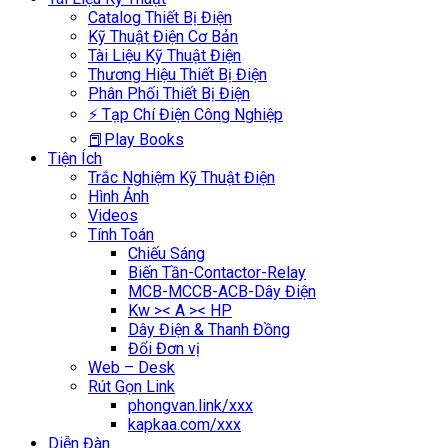
Catalog Thiết Bị Điện
Kỹ Thuật Điện Cơ Bản
Tài Liệu Kỹ Thuật Điện
Thương Hiệu Thiết Bị Điện
Phân Phối Thiết Bị Điện
⚡ Tạp Chí Điện Công Nghiệp
📕Play Books
Tiện Ích
Trắc Nghiệm Kỹ Thuật Điện
Hình Ảnh
Videos
Tính Toán
Chiếu Sáng
Biến Tần-Contactor-Relay
MCB-MCCB-ACB-Dây Điện
Kw >< A >< HP
Dây Điện & Thanh Đồng
Đổi Đơn vị
Web – Desk
Rút Gọn Link
phongvan.link/xxx
kapkaa.com/xxx
Diễn Đàn