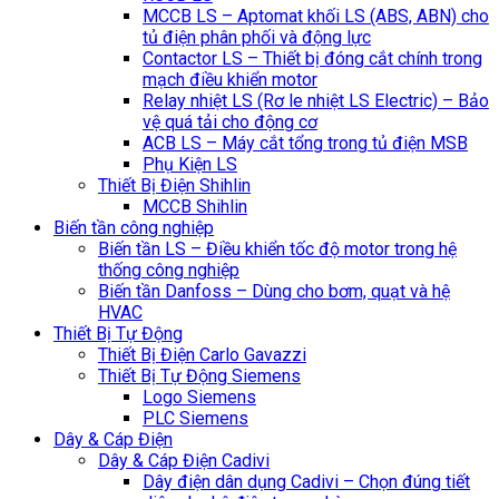
MCCB LS – Aptomat khối LS (ABS, ABN) cho
tủ điện phân phối và động lực
Contactor LS – Thiết bị đóng cắt chính trong
mạch điều khiển motor
Relay nhiệt LS (Rơ le nhiệt LS Electric) – Bảo
vệ quá tải cho động cơ
ACB LS – Máy cắt tổng trong tủ điện MSB
Phụ Kiện LS
Thiết Bị Điện Shihlin
MCCB Shihlin
Biến tần công nghiệp
Biến tần LS – Điều khiển tốc độ motor trong hệ
thống công nghiệp
Biến tần Danfoss – Dùng cho bơm, quạt và hệ
HVAC
Thiết Bị Tự Động
Thiết Bị Điện Carlo Gavazzi
Thiết Bị Tự Động Siemens
Logo Siemens
PLC Siemens
Dây & Cáp Điện
Dây & Cáp Điện Cadivi
Dây điện dân dụng Cadivi – Chọn đúng tiết