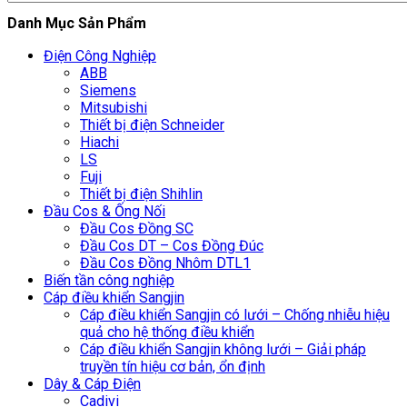
Danh Mục Sản Phẩm
Điện Công Nghiệp
ABB
Siemens
Mitsubishi
Thiết bị điện Schneider
Hiachi
LS
Fuji
Thiết bị điện Shihlin
Đầu Cos & Ống Nối
Đầu Cos Đồng SC
Đầu Cos DT – Cos Đồng Đúc
Đầu Cos Đồng Nhôm DTL1
Biến tần công nghiệp
Cáp điều khiển Sangjin
Cáp điều khiển Sangjin có lưới – Chống nhiễu hiệu
quả cho hệ thống điều khiển
Cáp điều khiển Sangjin không lưới – Giải pháp
truyền tín hiệu cơ bản, ổn định
Dây & Cáp Điện
Cadivi