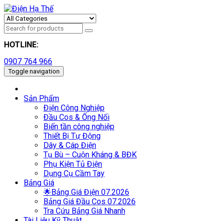
HOTLINE:
0907 764 966
Toggle navigation
Sản Phẩm
Điện Công Nghiệp
Đầu Cos & Ống Nối
Biến tần công nghiệp
Thiết Bị Tự Động
Dây & Cáp Điện
Tụ Bù – Cuộn Kháng & BĐK
Phụ Kiện Tủ Điện
Dụng Cụ Cầm Tay
Bảng Giá
🌟Bảng Giá Điện 07.2026
Bảng Giá Đầu Cos 07.2026
Tra Cứu Bảng Giá Nhanh
Tài Liệu Kỹ Thuật