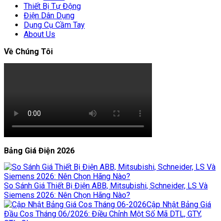
Thiết Bị Tự Động
Điện Dân Dụng
Dụng Cụ Cầm Tay
About Us
Về Chúng Tôi
Bảng Giá Điện 2026
So Sánh Giá Thiết Bị Điện ABB, Mitsubishi, Schneider, LS Và
Siemens 2026: Nên Chọn Hãng Nào?
Cập Nhật Bảng Giá
Đầu Cos Tháng 06/2026: Điều Chỉnh Một Số Mã DTL, GTY,