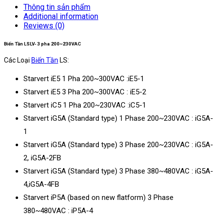
1.5kW
Thông tin sản phẩm
quantity
Additional information
Reviews (0)
Biến Tần LSLV- 3 pha 200~230VAC
Các Loại
Biến Tần
LS:
Starvert iE5 1 Pha 200~300VAC :iE5-1
Starvert iE5 3 Pha 200~300VAC : iE5-2
Starvert iC5 1 Pha 200~230VAC :iC5-1
Starvert iG5A (Standard type) 1 Phase 200~230VAC : iG5A-
1
Starvert iG5A (Standard type) 3 Phase 200~230VAC : iG5A-
2, iG5A-2FB
Starvert iG5A (Standard type) 3 Phase 380~480VAC : iG5A-
4,iG5A-4FB
Starvert iP5A (based on new flatform) 3 Phase
380~480VAC : iP5A-4