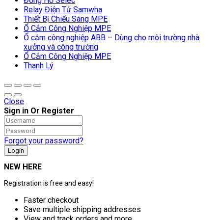
Đồng Hồ Selec
Relay Điện Tử Samwha
Thiết Bị Chiếu Sáng MPE
Ổ Cắm Công Nghiệp MPE
Ổ cắm công nghiệp ABB – Dùng cho môi trường nhà
xưởng và công trường
Ổ Cắm Công Nghiệp MPE
Thanh Lý
Close
Sign in Or Register
Forgot your password?
NEW HERE
Registration is free and easy!
Faster checkout
Save multiple shipping addresses
View and track orders and more