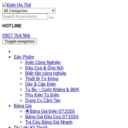
HOTLINE:
0907 764 966
Toggle navigation
Sản Phẩm
Điện Công Nghiệp
Đầu Cos & Ống Nối
Biến tần công nghiệp
Thiết Bị Tự Động
Dây & Cáp Điện
Tụ Bù – Cuộn Kháng & BĐK
Phụ Kiện Tủ Điện
Dụng Cụ Cầm Tay
Bảng Giá
🌟Bảng Giá Điện 07.2026
Bảng Giá Đầu Cos 07.2026
Tra Cứu Bảng Giá Nhanh
Tài Liệu Kỹ Thuật