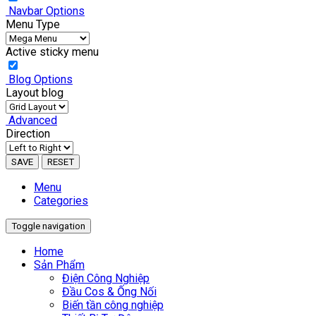
Navbar Options
Menu Type
Active sticky menu
Blog Options
Layout blog
Advanced
Direction
SAVE
RESET
Menu
Categories
Toggle navigation
Home
Sản Phẩm
Điện Công Nghiệp
Đầu Cos & Ống Nối
Biến tần công nghiệp