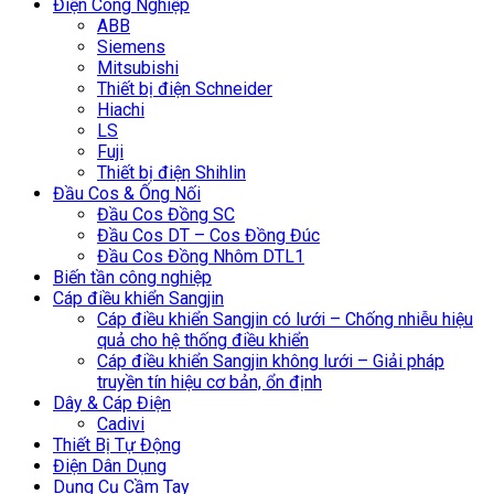
Điện Công Nghiệp
ABB
Siemens
Mitsubishi
Thiết bị điện Schneider
Hiachi
LS
Fuji
Thiết bị điện Shihlin
Đầu Cos & Ống Nối
Đầu Cos Đồng SC
Đầu Cos DT – Cos Đồng Đúc
Đầu Cos Đồng Nhôm DTL1
Biến tần công nghiệp
Cáp điều khiển Sangjin
Cáp điều khiển Sangjin có lưới – Chống nhiễu hiệu
quả cho hệ thống điều khiển
Cáp điều khiển Sangjin không lưới – Giải pháp
truyền tín hiệu cơ bản, ổn định
Dây & Cáp Điện
Cadivi
Thiết Bị Tự Động
Điện Dân Dụng
Dụng Cụ Cầm Tay