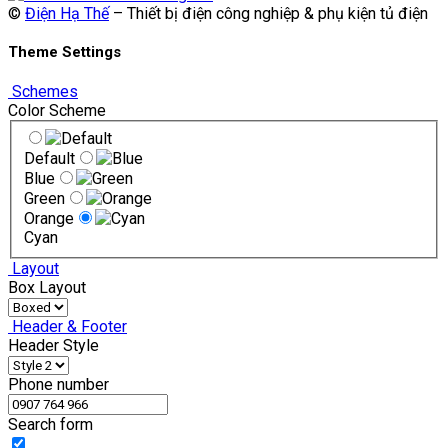
©
Điện Hạ Thế
– Thiết bị điện công nghiệp & phụ kiện tủ điện
Theme Settings
Schemes
Color Scheme
Default
Blue
Green
Orange
Cyan
Layout
Box Layout
Header & Footer
Header Style
Phone number
Search form