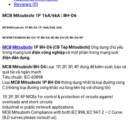
Reviews (0)
MCB Mitsubishi 1P 16A/6kA | BH-D6
MCB Mitsubishi 1P BH-D6 1P /6kA/06A-63A
MCB MITSUBISHI BH-D6/1P. BH-D6/2P, BH-D6/3P, BH-D6/4P.
MCB
Mitsubishi
1P BH-D6 (CB Tép Mitsubishi)
:Ứng dụng chủ yếu
trong mạng lưới
điện công nghiệp
và một phần trong mạng lưới
điện dân dụng.
MCB Mitsubishi BH-D6
Loại 1P, 2P, 3P, 4P dùng để kiểm soát, bảo vệ
quá tải và ngắn mạch.
Tiêu chuẩn IEC-60898
Loại
MCB Mitsubishi 1P BH-D6
thông dụng nhất là loại đường cong
C.(những loại đường cong khác vui lòng liên hậ với chúng tôi)
1P, 2P, 3P, 4P MCBs for control & protection of circuits against
overloads and short-circuits
Industrial or public network applications
MCB Mitsubishi Compliance with both IEC 898, IEC 947-2 – C Curve
(B,D curves please consult us)