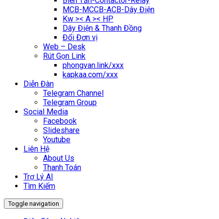
Biến Tần-Contactor-Relay
MCB-MCCB-ACB-Dây Điện
Kw >< A >< HP
Dây Điện & Thanh Đồng
Đổi Đơn vị
Web – Desk
Rút Gọn Link
phongvan.link/xxx
kapkaa.com/xxx
Diễn Đàn
Telegram Channel
Telegram Group
Social Media
Facebook
Slideshare
Youtube
Liên Hệ
About Us
Thanh Toán
Trợ Lý AI
Tìm Kiếm
Toggle navigation