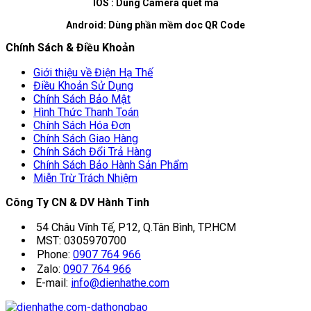
IOS : Dùng Camera quét mã
Android: Dùng phần mềm doc QR Code
Chính Sách & Điều Khoản
Giới thiệu về Điện Hạ Thế
Điều Khoản Sử Dụng
Chính Sách Bảo Mật
Hình Thức Thanh Toán
Chính Sách Hóa Đơn
Chính Sách Giao Hàng
Chính Sách Đổi Trả Hàng
Chính Sách Bảo Hành Sản Phẩm
Miễn Trừ Trách Nhiệm
Công Ty CN & DV Hành Tinh
54 Châu Vĩnh Tế, P12, Q.Tân Bình, TP.HCM
MST: 0305970700
Phone:
0907 764 966
Zalo:
0907 764 966
E-mail:
info@dienhathe.com