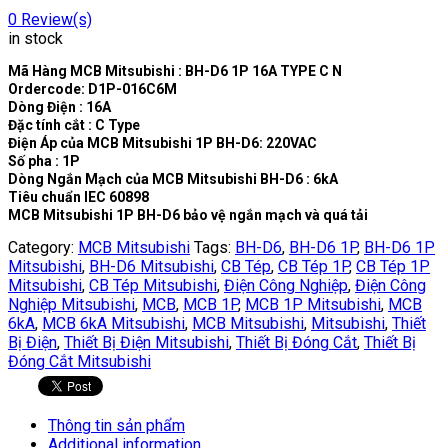
0
Review(s)
in stock
Mã Hàng MCB Mitsubishi : BH-D6 1P 16A TYPE C N
Ordercode: D1P-016C6M
Dòng Điện : 16A
Đặc tính cắt : C Type
Điện Áp của MCB Mitsubishi 1P BH-D6: 220VAC
Số pha : 1P
Dòng Ngắn Mạch của MCB Mitsubishi BH-D6 : 6kA
Tiêu chuẩn IEC 60898
MCB Mitsubishi 1P BH-D6 bảo vệ ngắn mạch và quá tải
Category:
MCB Mitsubishi
Tags:
BH-D6
,
BH-D6 1P
,
BH-D6 1P
Mitsubishi
,
BH-D6 Mitsubishi
,
CB Tép
,
CB Tép 1P
,
CB Tép 1P
Mitsubishi
,
CB Tép Mitsubishi
,
Điện Công Nghiệp
,
Điện Công
Nghiệp Mitsubishi
,
MCB
,
MCB 1P
,
MCB 1P Mitsubishi
,
MCB
6kA
,
MCB 6kA Mitsubishi
,
MCB Mitsubishi
,
Mitsubishi
,
Thiết
Bị Điện
,
Thiết Bị Điện Mitsubishi
,
Thiết Bị Đóng Cắt
,
Thiết Bị
Đóng Cắt Mitsubishi
Thông tin sản phẩm
Additional information