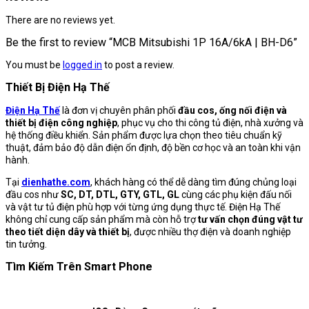
There are no reviews yet.
Be the first to review “MCB Mitsubishi 1P 16A/6kA | BH-D6”
You must be
logged in
to post a review.
Thiết Bị Điện Hạ Thế
Điện Hạ Thế
là đơn vị chuyên phân phối
đầu cos, ống nối điện và
thiết bị điện công nghiệp
, phục vụ cho thi công tủ điện, nhà xưởng và
hệ thống điều khiển. Sản phẩm được lựa chọn theo tiêu chuẩn kỹ
thuật, đảm bảo độ dẫn điện ổn định, độ bền cơ học và an toàn khi vận
hành.
Tại
dienhathe.com
, khách hàng có thể dễ dàng tìm đúng chủng loại
đầu cos như
SC, DT, DTL, GTY, GTL, GL
cùng các phụ kiện đấu nối
và vật tư tủ điện phù hợp với từng ứng dụng thực tế. Điện Hạ Thế
không chỉ cung cấp sản phẩm mà còn hỗ trợ
tư vấn chọn đúng vật tư
theo tiết diện dây và thiết bị
, được nhiều thợ điện và doanh nghiệp
tin tưởng.
Tìm Kiếm Trên Smart Phone