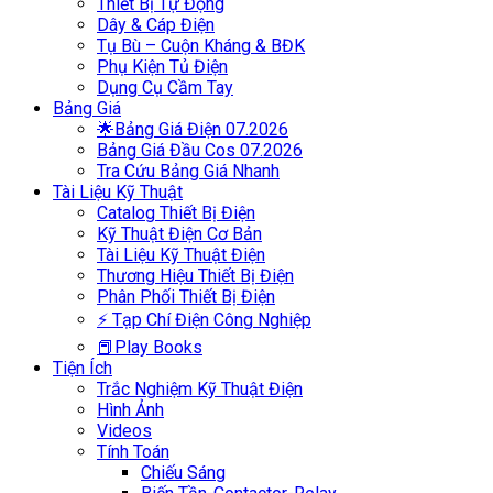
Thiết Bị Tự Động
Dây & Cáp Điện
Tụ Bù – Cuộn Kháng & BĐK
Phụ Kiện Tủ Điện
Dụng Cụ Cầm Tay
Bảng Giá
🌟Bảng Giá Điện 07.2026
Bảng Giá Đầu Cos 07.2026
Tra Cứu Bảng Giá Nhanh
Tài Liệu Kỹ Thuật
Catalog Thiết Bị Điện
Kỹ Thuật Điện Cơ Bản
Tài Liệu Kỹ Thuật Điện
Thương Hiệu Thiết Bị Điện
Phân Phối Thiết Bị Điện
⚡ Tạp Chí Điện Công Nghiệp
📕Play Books
Tiện Ích
Trắc Nghiệm Kỹ Thuật Điện
Hình Ảnh
Videos
Tính Toán
Chiếu Sáng