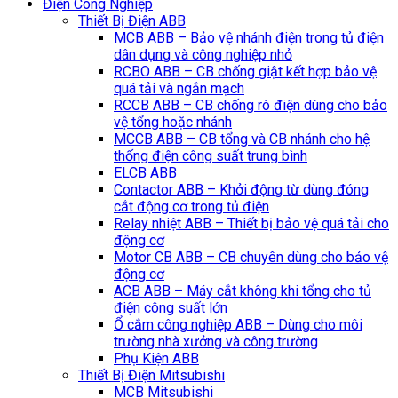
Điện Công Nghiệp
Thiết Bị Điện ABB
MCB ABB – Bảo vệ nhánh điện trong tủ điện
dân dụng và công nghiệp nhỏ
RCBO ABB – CB chống giật kết hợp bảo vệ
quá tải và ngắn mạch
RCCB ABB – CB chống rò điện dùng cho bảo
vệ tổng hoặc nhánh
MCCB ABB – CB tổng và CB nhánh cho hệ
thống điện công suất trung bình
ELCB ABB
Contactor ABB – Khởi động từ dùng đóng
cắt động cơ trong tủ điện
Relay nhiệt ABB – Thiết bị bảo vệ quá tải cho
động cơ
Motor CB ABB – CB chuyên dùng cho bảo vệ
động cơ
ACB ABB – Máy cắt không khi tổng cho tủ
điện công suất lớn
Ổ cắm công nghiệp ABB – Dùng cho môi
trường nhà xưởng và công trường
Phụ Kiện ABB
Thiết Bị Điện Mitsubishi
MCB Mitsubishi