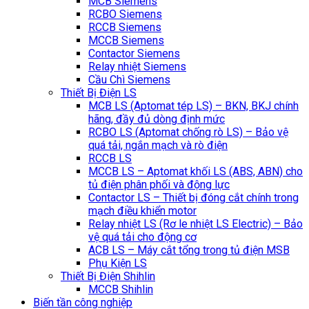
MCB Siemens
RCBO Siemens
RCCB Siemens
MCCB Siemens
Contactor Siemens
Relay nhiệt Siemens
Cầu Chì Siemens
Thiết Bị Điện LS
MCB LS (Aptomat tép LS) – BKN, BKJ chính
hãng, đầy đủ dòng định mức
RCBO LS (Aptomat chống rò LS) – Bảo vệ
quá tải, ngắn mạch và rò điện
RCCB LS
MCCB LS – Aptomat khối LS (ABS, ABN) cho
tủ điện phân phối và động lực
Contactor LS – Thiết bị đóng cắt chính trong
mạch điều khiển motor
Relay nhiệt LS (Rơ le nhiệt LS Electric) – Bảo
vệ quá tải cho động cơ
ACB LS – Máy cắt tổng trong tủ điện MSB
Phụ Kiện LS
Thiết Bị Điện Shihlin
MCCB Shihlin
Biến tần công nghiệp