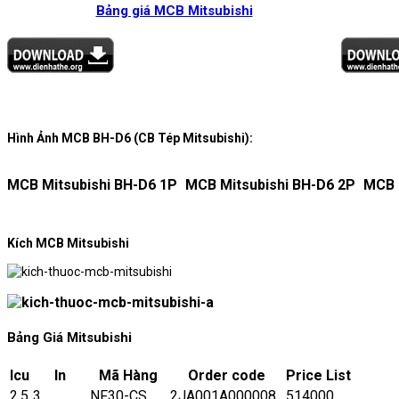
Bảng giá MCB Mitsubishi
Hình Ảnh MCB BH-D6 (CB Tép Mitsubishi):
MCB Mitsubishi BH-D6 1P
MCB Mitsubishi BH-D6 2P
MCB 
Kích MCB Mitsubishi
Bảng Giá Mitsubishi
Icu
In
Mã Hàng
Order code
Price List
2.5
3
NF30-CS
2JA001A000008
514000