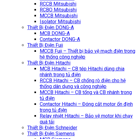
RCCB Mitsubishi
RCBO Mitsubishi
MCCB Mitsubishi
Isolator Mitsubishi
Thiết Bị Điện DONG-A
MCB DONG-A
Contactor DONG-A
Thiết Bị Điện Fuji
MCCB Fuji – Thiết bị bảo vệ mạch điện trong
hệ thống công nghiệp
Thiết Bị Điện Hitachi
MCB Hitachi – CB tép Hitachi dùng chia
nhánh trong tủ điện
RCCB Hitachi – CB chống rò điện cho hệ
thống dân dụng và công nghiệp
MCCB Hitachi – CB tổng và CB nhánh trong
tủ điện
Contactor Hitachi – Đóng cắt motor ổn định
trong tủ điện
Relay nhiệt Hitachi – Bảo vệ motor khi chạy
quá tải
Thiết Bị Điện Schneider
Thiết Bị Điện Siemens