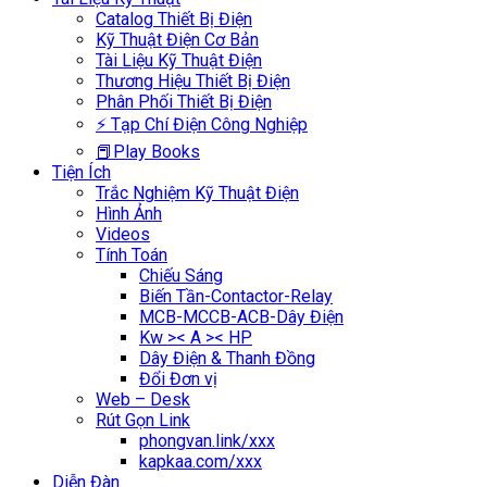
Catalog Thiết Bị Điện
Kỹ Thuật Điện Cơ Bản
Tài Liệu Kỹ Thuật Điện
Thương Hiệu Thiết Bị Điện
Phân Phối Thiết Bị Điện
⚡ Tạp Chí Điện Công Nghiệp
📕Play Books
Tiện Ích
Trắc Nghiệm Kỹ Thuật Điện
Hình Ảnh
Videos
Tính Toán
Chiếu Sáng
Biến Tần-Contactor-Relay
MCB-MCCB-ACB-Dây Điện
Kw >< A >< HP
Dây Điện & Thanh Đồng
Đổi Đơn vị
Web – Desk
Rút Gọn Link
phongvan.link/xxx
kapkaa.com/xxx
Diễn Đàn