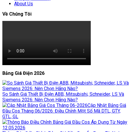
About Us
Về Chúng Tôi
Bảng Giá Điện 2026
So Sánh Giá Thiết Bị Điện ABB, Mitsubishi, Schneider, LS Và
Siemens 2026: Nên Chọn Hãng Nào?
Cập Nhật Bảng Giá
Đầu Cos Tháng 06/2026: Điều Chỉnh Một Số Mã DTL, GTY,
GTL, GL