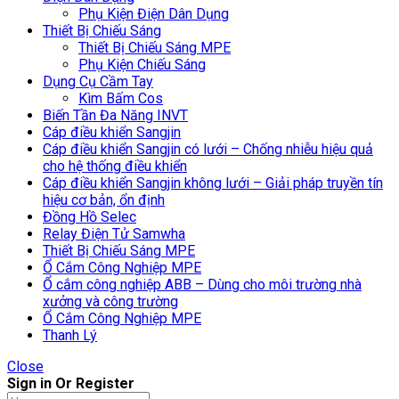
Phụ Kiện Điện Dân Dụng
Thiết Bị Chiếu Sáng
Thiết Bị Chiếu Sáng MPE
Phụ Kiện Chiếu Sáng
Dụng Cụ Cầm Tay
Kìm Bấm Cos
Biến Tần Đa Năng INVT
Cáp điều khiển Sangjin
Cáp điều khiển Sangjin có lưới – Chống nhiễu hiệu quả
cho hệ thống điều khiển
Cáp điều khiển Sangjin không lưới – Giải pháp truyền tín
hiệu cơ bản, ổn định
Đồng Hồ Selec
Relay Điện Tử Samwha
Thiết Bị Chiếu Sáng MPE
Ổ Cắm Công Nghiệp MPE
Ổ cắm công nghiệp ABB – Dùng cho môi trường nhà
xưởng và công trường
Ổ Cắm Công Nghiệp MPE
Thanh Lý
Close
Sign in Or Register