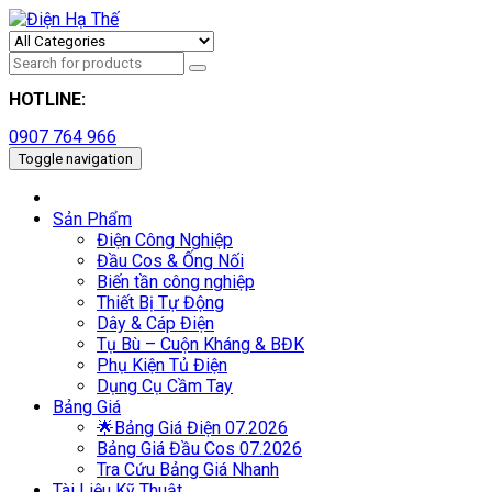
HOTLINE:
0907 764 966
Toggle navigation
Sản Phẩm
Điện Công Nghiệp
Đầu Cos & Ống Nối
Biến tần công nghiệp
Thiết Bị Tự Động
Dây & Cáp Điện
Tụ Bù – Cuộn Kháng & BĐK
Phụ Kiện Tủ Điện
Dụng Cụ Cầm Tay
Bảng Giá
🌟Bảng Giá Điện 07.2026
Bảng Giá Đầu Cos 07.2026
Tra Cứu Bảng Giá Nhanh
Tài Liệu Kỹ Thuật