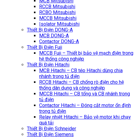
MCB Mitsubishi
RCCB Mitsubishi
RCBO Mitsubishi
MCCB Mitsubishi
Isolator Mitsubishi
Thiết Bị Điện DONG-A
MCB DONG-A
Contactor DONG-A
Thiết Bị Điện Fuji
MCCB Fuji – Thiết bị bảo vệ mạch điện trong
hệ thống công nghiệp
Thiết Bị Điện Hitachi
MCB Hitachi – CB tép Hitachi dùng chia
nhánh trong tủ điện
RCCB Hitachi – CB chống rò điện cho hệ
thống dân dụng và công nghiệp
MCCB Hitachi – CB tổng và CB nhánh trong
tủ điện
Contactor Hitachi – Đóng cắt motor ổn định
trong tủ điện
Relay nhiệt Hitachi – Bảo vệ motor khi chạy
quá tải
Thiết Bị Điện Schneider
Thiết Bị Điện Siemens