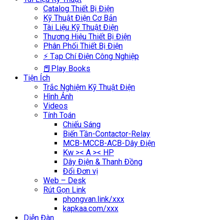
Catalog Thiết Bị Điện
Kỹ Thuật Điện Cơ Bản
Tài Liệu Kỹ Thuật Điện
Thương Hiệu Thiết Bị Điện
Phân Phối Thiết Bị Điện
⚡ Tạp Chí Điện Công Nghiệp
📕Play Books
Tiện Ích
Trắc Nghiệm Kỹ Thuật Điện
Hình Ảnh
Videos
Tính Toán
Chiếu Sáng
Biến Tần-Contactor-Relay
MCB-MCCB-ACB-Dây Điện
Kw >< A >< HP
Dây Điện & Thanh Đồng
Đổi Đơn vị
Web – Desk
Rút Gọn Link
phongvan.link/xxx
kapkaa.com/xxx
Diễn Đàn