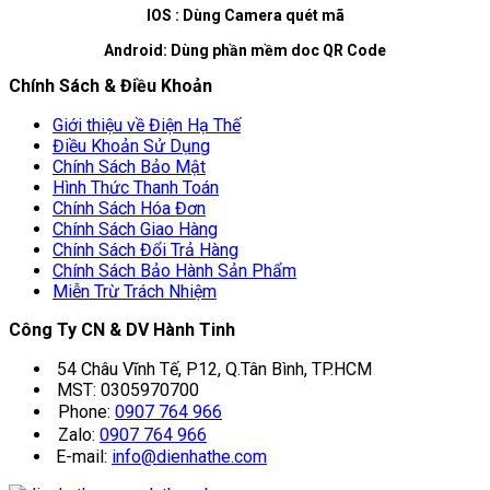
IOS : Dùng Camera quét mã
Android: Dùng phần mềm doc QR Code
Chính Sách & Điều Khoản
Giới thiệu về Điện Hạ Thế
Điều Khoản Sử Dụng
Chính Sách Bảo Mật
Hình Thức Thanh Toán
Chính Sách Hóa Đơn
Chính Sách Giao Hàng
Chính Sách Đổi Trả Hàng
Chính Sách Bảo Hành Sản Phẩm
Miễn Trừ Trách Nhiệm
Công Ty CN & DV Hành Tinh
54 Châu Vĩnh Tế, P12, Q.Tân Bình, TP.HCM
MST: 0305970700
Phone:
0907 764 966
Zalo:
0907 764 966
E-mail:
info@dienhathe.com