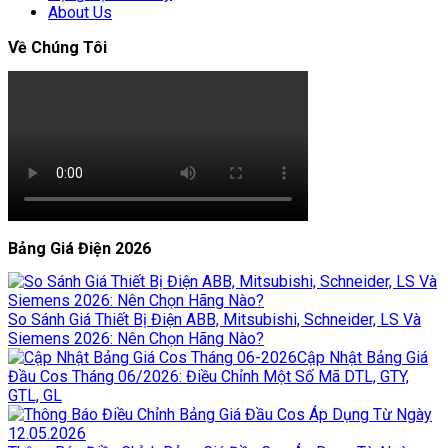
About Us
Về Chúng Tôi
Bảng Giá Điện 2026
So Sánh Giá Thiết Bị Điện ABB, Mitsubishi, Schneider, LS Và
Siemens 2026: Nên Chọn Hãng Nào?
Cập Nhật Bảng Giá
Đầu Cos Tháng 06/2026: Điều Chỉnh Một Số Mã DTL, GTY,
GTL, GL