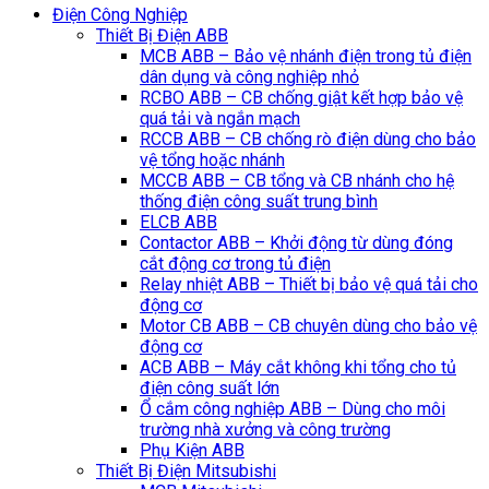
Điện Công Nghiệp
Thiết Bị Điện ABB
MCB ABB – Bảo vệ nhánh điện trong tủ điện
dân dụng và công nghiệp nhỏ
RCBO ABB – CB chống giật kết hợp bảo vệ
quá tải và ngắn mạch
RCCB ABB – CB chống rò điện dùng cho bảo
vệ tổng hoặc nhánh
MCCB ABB – CB tổng và CB nhánh cho hệ
thống điện công suất trung bình
ELCB ABB
Contactor ABB – Khởi động từ dùng đóng
cắt động cơ trong tủ điện
Relay nhiệt ABB – Thiết bị bảo vệ quá tải cho
động cơ
Motor CB ABB – CB chuyên dùng cho bảo vệ
động cơ
ACB ABB – Máy cắt không khi tổng cho tủ
điện công suất lớn
Ổ cắm công nghiệp ABB – Dùng cho môi
trường nhà xưởng và công trường
Phụ Kiện ABB
Thiết Bị Điện Mitsubishi