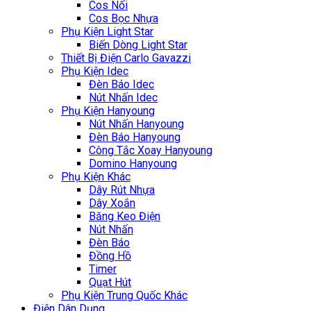
Cos Nối
Cos Bọc Nhựa
Phụ Kiện Light Star
Biến Dòng Light Star
Thiết Bị Điện Carlo Gavazzi
Phụ Kiện Idec
Đèn Báo Idec
Nút Nhấn Idec
Phụ Kiện Hanyoung
Nút Nhấn Hanyoung
Đèn Báo Hanyoung
Công Tắc Xoay Hanyoung
Domino Hanyoung
Phụ Kiện Khác
Dây Rút Nhựa
Dây Xoắn
Băng Keo Điện
Nút Nhấn
Đèn Báo
Đồng Hồ
Timer
Quạt Hút
Phụ Kiện Trung Quốc Khác
Điện Dân Dụng