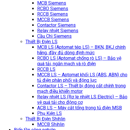
MCB Siemens
RCBO Siemens
RCCB Siemens
MCCB Siemens
Contactor Siemens
Relay nhiệt Siemens
Cầu Chì Siemens
Thiết Bị Điện LS
MCB LS (Aptomat tép LS) – BKN, BKJ chính
hãng, đầy đủ dòng định mức
RCBO LS (Aptomat chống rò LS) – Bảo vệ
quá tải, ngắn mạch và rò điện
RCCB LS
MCCB LS – Aptomat khối LS (ABS, ABN) cho
tủ điện phân phối và động lực
Contactor LS – Thiết bị đóng cắt chính trong
mạch điều khiển motor
Relay nhiệt LS (Rơ le nhiệt LS Electric) – Bảo
vệ quá tải cho động cơ
ACB LS – Máy cắt tổng trong tủ điện MSB
Phụ Kiện LS
Thiết Bị Điện Shihlin
MCCB Shihlin
Biến tần công nghiệp