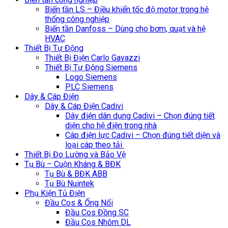
Biến tần LS – Điều khiển tốc độ motor trong hệ
thống công nghiệp
Biến tần Danfoss – Dùng cho bơm, quạt và hệ
HVAC
Thiết Bị Tự Động
Thiết Bị Điện Carlo Gavazzi
Thiết Bị Tự Động Siemens
Logo Siemens
PLC Siemens
Dây & Cáp Điện
Dây & Cáp Điện Cadivi
Dây điện dân dụng Cadivi – Chọn đúng tiết
diện cho hệ điện trong nhà
Cáp điện lực Cadivi – Chọn đúng tiết diện và
loại cáp theo tải
Thiết Bị Đo Lường và Bảo Vệ
Tụ Bù – Cuộn Kháng & BĐK
Tụ Bù & BĐK ABB
Tụ Bù Nuintek
Phụ Kiện Tủ Điện
Đầu Cos & Ống Nối
Đầu Cos Đồng SC
Đầu Cos Nhôm DL