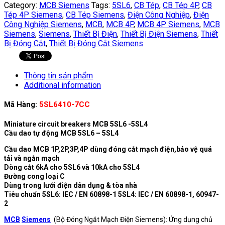
Category:
MCB Siemens
Tags:
5SL6
,
CB Tép
,
CB Tép 4P
,
CB
Tép 4P Siemens
,
CB Tép Siemens
,
Điện Công Nghiệp
,
Điện
Công Nghiệp Siemens
,
MCB
,
MCB 4P
,
MCB 4P Siemens
,
MCB
Siemens
,
Siemens
,
Thiết Bị Điện
,
Thiết Bị Điện Siemens
,
Thiết
Bị Đóng Cắt
,
Thiết Bị Đóng Cắt Siemens
Thông tin sản phẩm
Additional information
Mã Hàng:
5SL6410-7CC
Miniature circuit breakers MCB 5SL6 -5SL4
Cầu dao tự động MCB 5SL6 – 5SL4
Cầu dao MCB 1P,2P,3P,4P dùng đóng cắt mạch điện,bảo vệ quá
tải và ngắn mạch
Dòng cắt 6kA cho 5SL6 và 10kA cho 5SL4
Đường cong loại C
Dùng trong lưới điện dân dụng & tòa nhà
Tiêu chuẩn 5SL6: IEC / EN 60898-1 5SL4: IEC / EN 60898-1, 60947-
2
MCB
Siemens
(Bộ Đóng Ngắt Mạch Điện Siemens): Ứng dụng chủ