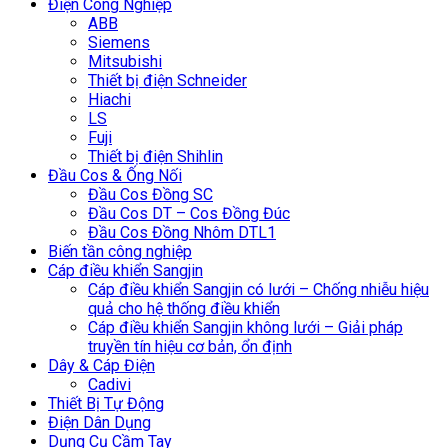
Điện Công Nghiệp
ABB
Siemens
Mitsubishi
Thiết bị điện Schneider
Hiachi
LS
Fuji
Thiết bị điện Shihlin
Đầu Cos & Ống Nối
Đầu Cos Đồng SC
Đầu Cos DT – Cos Đồng Đúc
Đầu Cos Đồng Nhôm DTL1
Biến tần công nghiệp
Cáp điều khiển Sangjin
Cáp điều khiển Sangjin có lưới – Chống nhiễu hiệu
quả cho hệ thống điều khiển
Cáp điều khiển Sangjin không lưới – Giải pháp
truyền tín hiệu cơ bản, ổn định
Dây & Cáp Điện
Cadivi
Thiết Bị Tự Động
Điện Dân Dụng
Dụng Cụ Cầm Tay