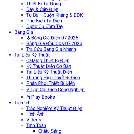
Thiết Bị Tự Động
Dây & Cáp Điện
Tụ Bù – Cuộn Kháng & BĐK
Phụ Kiện Tủ Điện
Dụng Cụ Cầm Tay
Bảng Giá
🌟Bảng Giá Điện 07.2026
Bảng Giá Đầu Cos 07.2026
Tra Cứu Bảng Giá Nhanh
Tài Liệu Kỹ Thuật
Catalog Thiết Bị Điện
Kỹ Thuật Điện Cơ Bản
Tài Liệu Kỹ Thuật Điện
Thương Hiệu Thiết Bị Điện
Phân Phối Thiết Bị Điện
⚡ Tạp Chí Điện Công Nghiệp
📕Play Books
Tiện Ích
Trắc Nghiệm Kỹ Thuật Điện
Hình Ảnh
Videos
Tính Toán
Chiếu Sáng