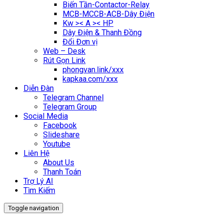
Biến Tần-Contactor-Relay
MCB-MCCB-ACB-Dây Điện
Kw >< A >< HP
Dây Điện & Thanh Đồng
Đổi Đơn vị
Web – Desk
Rút Gọn Link
phongvan.link/xxx
kapkaa.com/xxx
Diễn Đàn
Telegram Channel
Telegram Group
Social Media
Facebook
Slideshare
Youtube
Liên Hệ
About Us
Thanh Toán
Trợ Lý AI
Tìm Kiếm
Toggle navigation